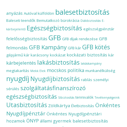
balesetbiztosítás
anyázás
Autóval külföldön
Baleseti teendők
Bemutatkozó
bürokrácia
Diákbiztosítás
E-
Egészségbiztosítás
egészségpénztár
kárbejelentő
GFB
felelősségbiztosítás
GFB
GFB díjak rendezése
GFB Kampány
GFB kötés
felmondás
GFB kár
kockázati biztosítás
gépjármű kár
karácsony
kockázat
kár
lakásbiztosítás
kárbejelentés
lakáskampány
mocskos politika
megtakarítás
munkanélküliség
Mekk Elek
nyugdíj
Nyugdíjbiztosítás
rablás
személyi
szolgáltatásfinanszírozó
sérülés
egészségbiztosítás
tennivalók
Síbiztosítás
Tevékenységeink
Utasbiztosítás
Önkéntes
Zöldkártya
Életbiztosítás
Nyugdíjpénztár
Önkéntes Nyugdíjpénztári
ÖNYP
hozamok
állami gyermek balesetbiztosítás