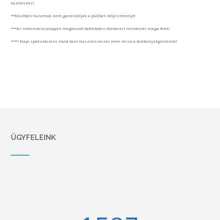
kezeléshez!
**Múltbeli hozamok nem garantálják a jövőbeli teljesítményt!
***Az információ alapján meghozott befektetési döntésért mindenki maga felel!
**** Napi spekuláció és rövid távú haszonszerzés nem része a tevékenységünknek!
ÜGYFELEINK