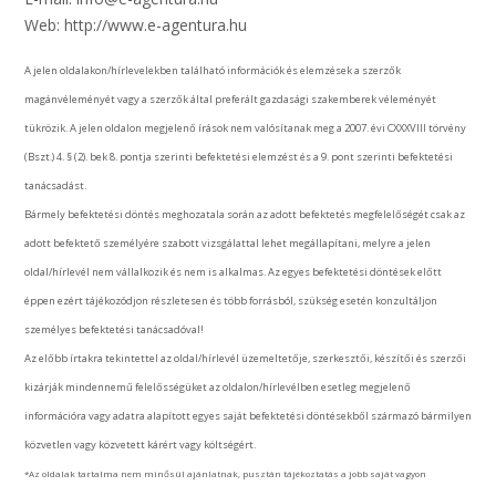
Web: http://www.e-agentura.hu
A jelen oldalakon/hírlevelekben található információk és elemzések a szerzők
magánvéleményét vagy a szerzők által preferált gazdasági szakemberek véleményét
tükrözik. A jelen oldalon megjelenő írások nem valósítanak meg a 2007. évi CXXXVIII törvény
(Bszt.) 4. § (2). bek 8. pontja szerinti befektetési elemzést és a 9. pont szerinti befektetési
tanácsadást.
Bármely befektetési döntés meghozatala során az adott befektetés megfelelőségét csak az
adott befektető személyére szabott vizsgálattal lehet megállapítani, melyre a jelen
oldal/hírlevél nem vállalkozik és nem is alkalmas. Az egyes befektetési döntések előtt
éppen ezért tájékozódjon részletesen és több forrásból, szükség esetén konzultáljon
személyes befektetési tanácsadóval!
Az előbb írtakra tekintettel az oldal/hírlevél üzemeltetője, szerkesztői, készítői és szerzői
kizárják mindennemű felelősségüket az oldalon/hírlevélben esetleg megjelenő
információra vagy adatra alapított egyes saját befektetési döntésekből származó bármilyen
közvetlen vagy közvetett kárért vagy költségért.
*Az oldalak tartalma nem minősül ajánlatnak, pusztán tájékoztatás a jobb saját vagyon