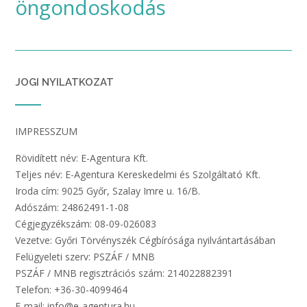
öngondoskodás
JOGI NYILATKOZAT
IMPRESSZUM
Rövidített név: E-Agentura Kft.
Teljes név: E-Agentura Kereskedelmi és Szolgáltató Kft.
Iroda cím: 9025 Győr, Szalay Imre u. 16/B.
Adószám: 24862491-1-08
Cégjegyzékszám: 08-09-026083
Vezetve: Győri Törvényszék Cégbírósága nyilvántartásában
Felügyeleti szerv: PSZÁF / MNB
PSZÁF / MNB regisztrációs szám: 214022882391
Telefon: +36-30-4099464
E-mail: info@e-agentura.hu