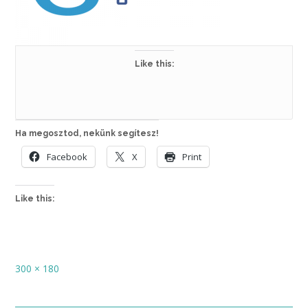
Like this:
Ha megosztod, nekünk segítesz!
Facebook
X
Print
Like this:
Full
300 × 180
size