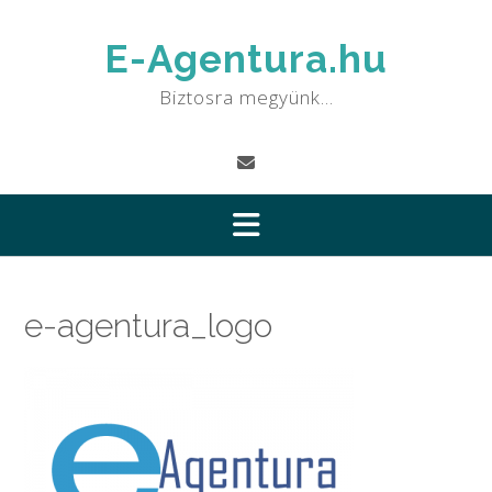
Skip
to
E-Agentura.hu
content
Biztosra megyünk…
e-agentura_logo