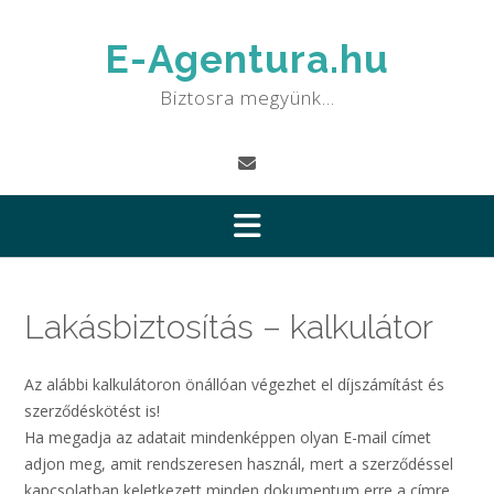
Skip
to
E-Agentura.hu
content
Biztosra megyünk…
Lakásbiztosítás – kalkulátor
Az alábbi kalkulátoron önállóan végezhet el díjszámítást és
szerződéskötést is!
Ha megadja az adatait mindenképpen olyan E-mail címet
adjon meg, amit rendszeresen használ, mert a szerződéssel
kapcsolatban keletkezett minden dokumentum erre a címre