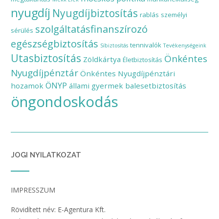
nyugdíj
Nyugdíjbiztosítás
rablás
személyi
szolgáltatásfinanszírozó
sérülés
egészségbiztosítás
tennivalók
Síbiztosítás
Tevékenységeink
Utasbiztosítás
Önkéntes
Zöldkártya
Életbiztosítás
Nyugdíjpénztár
Önkéntes Nyugdíjpénztári
ÖNYP
hozamok
állami gyermek balesetbiztosítás
öngondoskodás
JOGI NYILATKOZAT
IMPRESSZUM
Rövidített név: E-Agentura Kft.