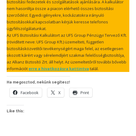
biztosítási fedezetek és szolgáltatások ajánlására. A kalkulátor
nem hasonlítja össze a piacon elérhető összes biztosítási
szerződést. Egyedi igényekre, kockázatokra irányuló
biztosításokkal kapcsolatban kérjük keresse telefonos
ügyfélszolgálatunkat.
Az UFS Biztosítási Kalkulátort az UFS Group Pénzügyi Tervező Kft.
(rövidített neve: UFS Group Kft.) üzemelteti, független
biztosításközvetítői tevékenységért maga felel, az esetlegesen
okozott kárért vagy sérelemdíjért szakmai felelősségbiztosítója,
az Allianz Biztosító Zrt. áll helyt. Az üzemeltetőről további bővebb
információt
erre a hivatkozásra kattintva
talál.
Ha megosztod, nekünk segítesz!
Facebook
X
Print
Like this: