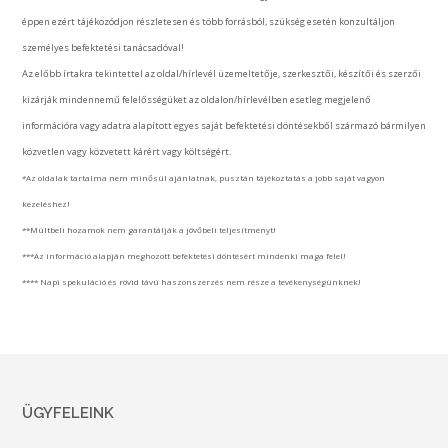
éppen ezért tájékozódjon részletesen és több forrásból, szükség esetén konzultáljon
személyes befektetési tanácsadóval!
Az előbb írtakra tekintettel az oldal/hírlevél üzemeltetője, szerkesztői, készítői és szerzői
kizárják mindennemű felelősségüket az oldalon/hírlevélben esetleg megjelenő
információra vagy adatra alapított egyes saját befektetési döntésekből származó bármilyen
közvetlen vagy közvetett kárért vagy költségért.
*Az oldalak tartalma nem minősül ajánlatnak, pusztán tájékoztatás a jobb saját vagyon
kezeléshez!
**Múltbeli hozamok nem garantálják a jövőbeli teljesítményt!
***Az információ alapján meghozott befektetési döntésért mindenki maga felel!
**** Napi spekuláció és rövid távú haszonszerzés nem része a tevékenységünknek!
ÜGYFELEINK