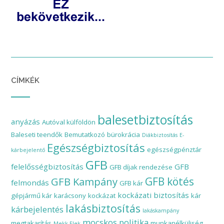
CÍMKÉK
balesetbiztosítás
anyázás
Autóval külföldön
Baleseti teendők
Bemutatkozó
bürokrácia
Diákbiztosítás
E-
Egészségbiztosítás
egészségpénztár
kárbejelentő
GFB
felelősségbiztosítás
GFB
GFB díjak rendezése
GFB Kampány
GFB kötés
felmondás
GFB kár
kockázati biztosítás
gépjármű kár
karácsony
kockázat
kár
lakásbiztosítás
kárbejelentés
lakáskampány
mocskos politika
megtakarítás
munkanélküliség
Mekk Elek