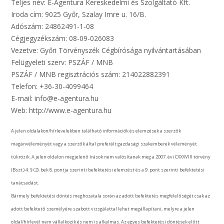
Teljes név: E-Agentura Kereskedelmi és Szolgáltató Kft.
Iroda cím: 9025 Győr, Szalay Imre u. 16/B.
Adószám: 24862491-1-08
Cégjegyzékszám: 08-09-026083
Vezetve: Győri Törvényszék Cégbírósága nyilvántartásában
Felügyeleti szerv: PSZÁF / MNB
PSZÁF / MNB regisztrációs szám: 214022882391
Telefon: +36-30-4099464
E-mail: info@e-agentura.hu
Web: http://www.e-agentura.hu
A jelen oldalakon/hírlevelekben található információk és elemzések a szerzők
magánvéleményét vagy a szerzők által preferált gazdasági szakemberek véleményét
tükrözik. A jelen oldalon megjelenő írások nem valósítanak meg a 2007. évi CXXXVIII törvény
(Bszt.) 4. § (2). bek 8. pontja szerinti befektetési elemzést és a 9. pont szerinti befektetési
tanácsadást.
Bármely befektetési döntés meghozatala során az adott befektetés megfelelőségét csak az
adott befektető személyére szabott vizsgálattal lehet megállapítani, melyre a jelen
oldal/hírlevél nem vállalkozik és nem is alkalmas. Az egyes befektetési döntések előtt