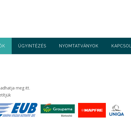
ŐK
ÜGYINTÉZÉS
NYOMTATVÁNYOK
KAPCSO
adhatja meg itt.
títjük