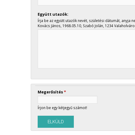
Együtt utazók:
Írja be az együtt utazók nevét, születési dátumát, anyja n
Kovács János, 1968.05.10, Szabó Jolán, 1234 Valaholváros
Megerősítés
*
Írjon be egy kétjegyű számot!