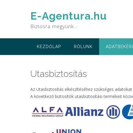
Skip
to
E-Agentura.hu
content
Biztosra megyünk…
KEZDŐLAP
RÓLUNK
ADATBEKÉR
Utasbiztosítás
Az Utasbiztosítás elkészítéséhez szükséges adatokat 
A következő biztosítók utasbiztosítási termékeit közve