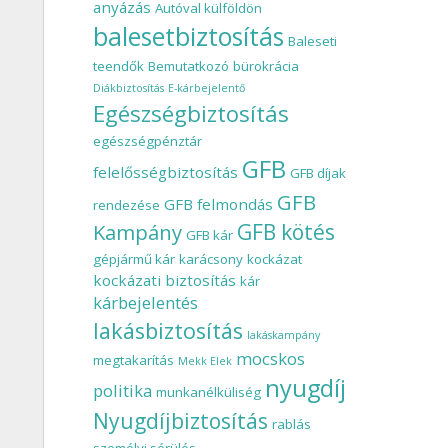
anyázás
Autóval külföldön
balesetbiztosítás
Baleseti
teendők
Bemutatkozó
bürokrácia
Diákbiztosítás
E-kárbejelentő
Egészségbiztosítás
egészségpénztár
GFB
felelősségbiztosítás
GFB díjak
GFB
GFB felmondás
rendezése
Kampány
GFB kötés
GFB kár
gépjármű kár
karácsony
kockázat
kockázati biztosítás
kár
kárbejelentés
lakásbiztosítás
lakáskampány
mocskos
megtakarítás
Mekk Elek
nyugdíj
politika
munkanélküliség
Nyugdíjbiztosítás
rablás