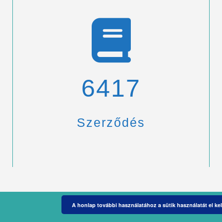
6900
Szerződés
A honlap további használatához a sütik használatát el kel