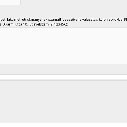
evét, lakcímét, úti okmányának számát! (vesszővel elválasztva, külön sorokba! Pl
, Akármi utca 10., útlevélszám: ZF123456):