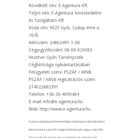
Rövidített név: E-Agentura Kft.
Teljes név: E-Agentura Kereskedelmi
és Szolgáltató Kft.
Iroda cím: 9025 Győr, Szalay Imre u.
16/B.
Adószám: 24862491-1-08
Cégjegyzékszám: 08-09-026083
Vezetve: Győri Törvényszék
Cégbírósága nyilvántartásában
Felügyeleti szerv: PSZÁF / MNB
PSZÁF / MNB regisztrációs szám:
214022882391
Telefon: +36-30-4099464
E-mail: info@e-agentura.hu
Web: http://www.e-agentura.hu
A jelen oldalakon/hírlevelekben található információk és
elemzések a szerzők magánvéleményét vagy a szerzők
által preferált gazdasági szakemberek véleményét