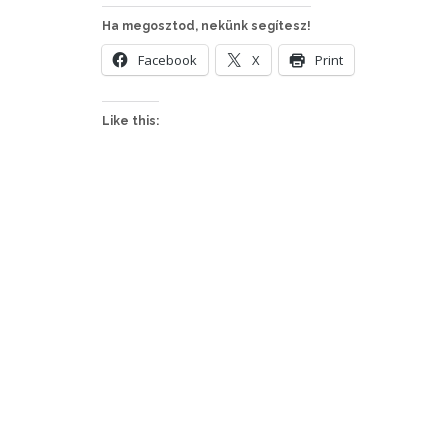
Ha megosztod, nekünk segítesz!
Facebook
X
Print
Like this: