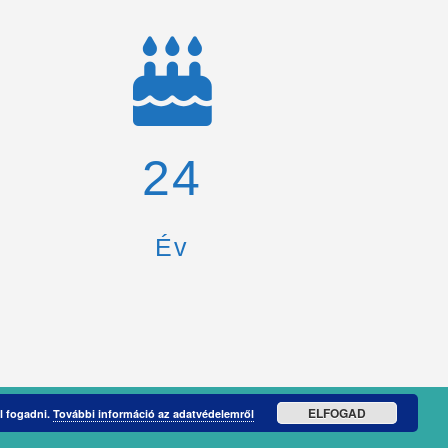
26
Év
ELFOGAD
l fogadni.
További információ az adatvédelemről