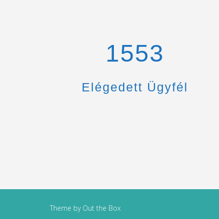
1670
Elégedett Ügyfél
Theme by
Out the Box