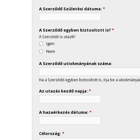
A Szerződő Születési dátuma:
*
A Szerződő egyben biztosított is?
*
A Szerződő is utazik?
Igen
Nem
A Szerződő utiokmányának száma:
Ha a Szerződő egyben biztosított is, írja be a utiokmányá
Az utazás kezdő napja:
*
A hazaérkezés dátuma:
*
Célország:
*