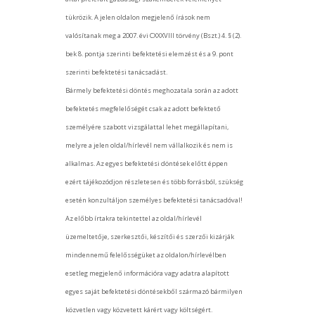
tükrözik. A jelen oldalon megjelenő írások nem
valósítanak meg a 2007. évi CXXXVIII törvény (Bszt.) 4. § (2).
bek 8. pontja szerinti befektetési elemzést és a 9. pont
szerinti befektetési tanácsadást.
Bármely befektetési döntés meghozatala során az adott
befektetés megfelelőségét csak az adott befektető
személyére szabott vizsgálattal lehet megállapítani,
melyre a jelen oldal/hírlevél nem vállalkozik és nem is
alkalmas. Az egyes befektetési döntések előtt éppen
ezért tájékozódjon részletesen és több forrásból, szükség
esetén konzultáljon személyes befektetési tanácsadóval!
Az előbb írtakra tekintettel az oldal/hírlevél
üzemeltetője, szerkesztői, készítői és szerzői kizárják
mindennemű felelősségüket az oldalon/hírlevélben
esetleg megjelenő információra vagy adatra alapított
egyes saját befektetési döntésekből származó bármilyen
közvetlen vagy közvetett kárért vagy költségért.