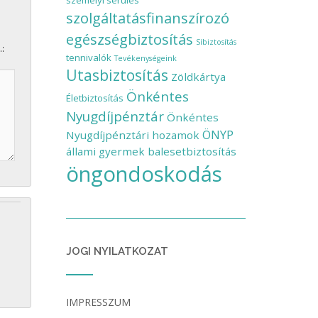
személyi sérülés
szolgáltatásfinanszírozó
egészségbiztosítás
Síbiztosítás
.:
tennivalók
Tevékenységeink
Utasbiztosítás
Zöldkártya
Önkéntes
Életbiztosítás
Nyugdíjpénztár
Önkéntes
ÖNYP
Nyugdíjpénztári hozamok
állami gyermek balesetbiztosítás
öngondoskodás
JOGI NYILATKOZAT
IMPRESSZUM