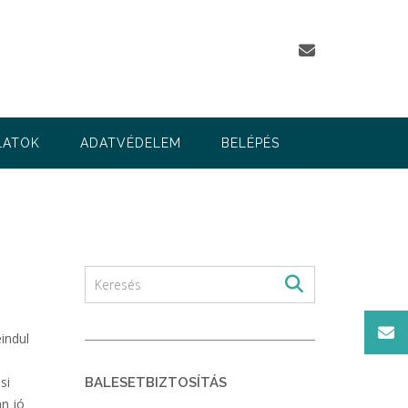
LATOK
ADATVÉDELEM
BELÉPÉS
indul
si
BALESETBIZTOSÍTÁS
an jó