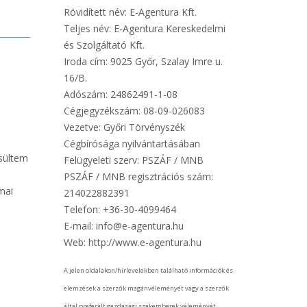
Rövidített név: E-Agentura Kft.
Teljes név: E-Agentura Kereskedelmi
és Szolgáltató Kft.
Iroda cím: 9025 Győr, Szalay Imre u.
16/B.
Adószám: 24862491-1-08
Cégjegyzékszám: 08-09-026083
Vezetve: Győri Törvényszék
.
Cégbírósága nyilvántartásában
sültem
Felügyeleti szerv: PSZÁF / MNB
PSZÁF / MNB regisztrációs szám:
mai
214022882391
Telefon: +36-30-4099464
E-mail: info@e-agentura.hu
Web: http://www.e-agentura.hu
A jelen oldalakon/hírlevelekben található információk és
elemzések a szerzők magánvéleményét vagy a szerzők
által preferált gazdasági szakemberek véleményét