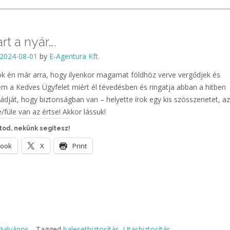
rt a nyár….
2024-08-01
by
E-Agentura Kft.
k én már arra, hogy ilyenkor magamat földhöz verve vergődjek és
 a Kedves Ügyfelet miért él tévedésben és ringatja abban a hitben
ádját, hogy biztonságban van – helyette írok egy kis szösszenetet, a
/füle van az értse! Akkor lássuk!
od, nekünk segítesz!
book
X
Print
yilvános
Tagged
balesetbiztosítás
,
Utasbiztosítás