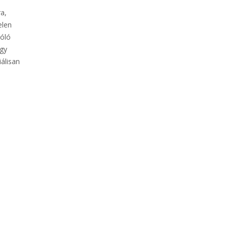
a,
elen
zóló
egy
álisan