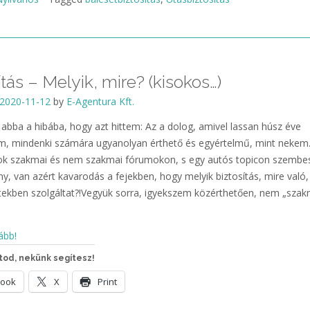
ítás – Melyik, mire? (kisokos…)
2020-11-12
by
E-Agentura Kft.
abba a hibába, hogy azt hittem: Az a dolog, amivel lassan húsz éve
m, mindenki számára ugyanolyan érthető és egyértelmű, mint nekem
k szakmai és nem szakmai fórumokon, s egy autós topicon szembe
ny, van azért kavarodás a fejekben, hogy melyik biztosítás, mire való,
tekben szolgáltat?!Vegyük sorra, igyekszem közérthetően, nem „szak
ább!
od, nekünk segítesz!
book
X
Print