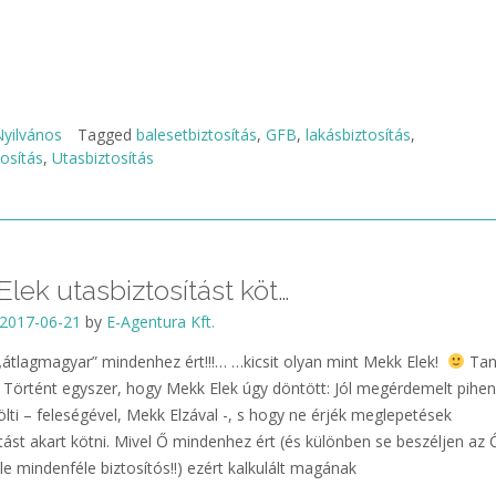
yilvános
Tagged
balesetbiztosítás
,
GFB
,
lakásbiztosítás
,
osítás
,
Utasbiztosítás
lek utasbiztosítást köt…
2017-06-21
by
E-Agentura Kft.
„átlagmagyar” mindenhez ért!!!… …kicsit olyan mint Mekk Elek!
Tan
! Történt egyszer, hogy Mekk Elek úgy döntött: Jól megérdemelt pihe
ölti – feleségével, Mekk Elzával -, s hogy ne érjék meglepetések
tást akart kötni. Mivel Ő mindenhez ért (és különben se beszéljen az 
e mindenféle biztosítós!!) ezért kalkulált magának