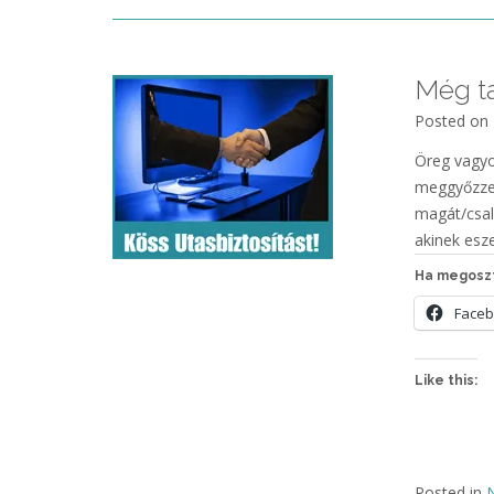
Még ta
Posted on
Öreg vagyo
meggyőzzem
magát/csal
akinek esze
Ha megoszt
Face
Like this:
Posted in
N