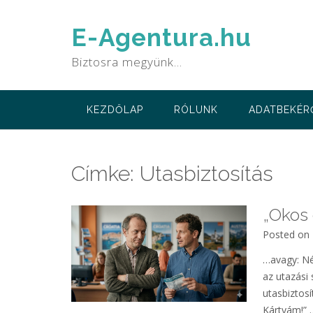
Skip
to
E-Agentura.hu
content
Biztosra megyünk…
KEZDŐLAP
RÓLUNK
ADATBEKÉR
Címke:
Utasbiztosítás
„Okos
Posted on
…avagy: Né
az utazási
utasbiztosí
Kártyám!” …