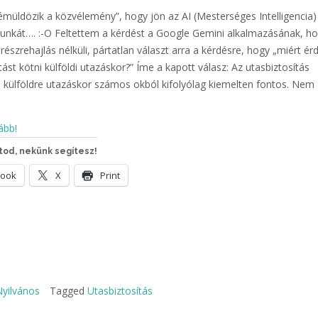
émüldözik a közvélemény”, hogy jön az AI (Mesterséges Intelligencia)
munkát…. :-O Feltettem a kérdést a Google Gemini alkalmazásának, h
részrehajlás nélküli, pártatlan választ arra a kérdésre, hogy „miért é
tást kötni külföldi utazáskor?” Íme a kapott válasz: Az utasbiztosítás
külföldre utazáskor számos okból kifolyólag kiemelten fontos. Nem
ább!
od, nekünk segítesz!
book
X
Print
yilvános
Tagged
Utasbiztosítás