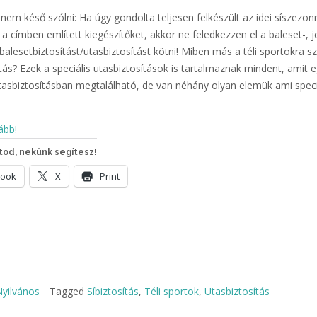
em késő szólni: Ha úgy gondolta teljesen felkészült az idei síszezonr
a címben említett kiegészítőket, akkor ne feledkezzen el a baleset-, j
balesetbiztosítást/utasbiztosítást kötni! Miben más a téli sportokra s
tás? Ezek a speciális utasbiztosítások is tartalmaznak mindent, amit 
tasbiztosításban megtalálható, de van néhány olyan elemük ami speci
ább!
od, nekünk segítesz!
book
X
Print
yilvános
Tagged
Síbiztosítás
,
Téli sportok
,
Utasbiztosítás