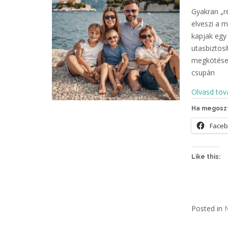
Gyakran „r
elveszi a 
kapjak egy 
utasbiztosí
megkötése 
csupán
Olvasd tov
Ha megoszt
Face
Like this:
Posted in
N