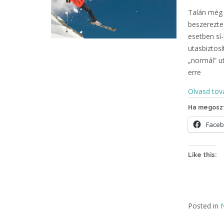
Talán még n
beszerezte 
esetben sí-
utasbiztosí
„normál” u
erre
Olvasd tov
Ha megoszt
Face
Like this:
Posted in
N