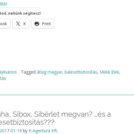
ább!
od, nekünk segítesz!
book
X
Print
yilvános
Tagged
átlag magyar
,
balesetbiztosítás
,
Mekk Elek
,
ítás
ruha, Síbox, Síbérlet megvan? …és a
lesetbiztosítás???
2017-01-19
by
E-Agentura Kft.