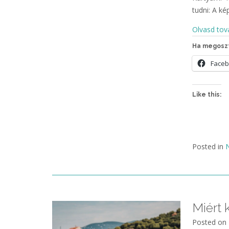
tudni: A ké
Olvasd tov
Ha megoszt
Face
Like this:
Posted in
N
Miért k
Posted on