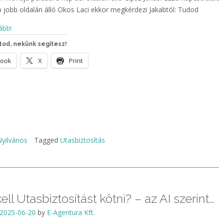
p jobb oldalán álló Okos Laci ekkor megkérdezi Jakabtól: Tudod
ább!
od, nekünk segítesz!
book
X
Print
yilvános
Tagged
Utasbiztosítás
ell Utasbiztosítást kötni? – az AI szerint…
2025-06-20
by
E-Agentura Kft.