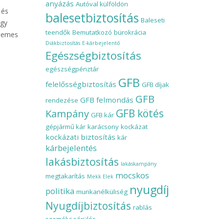
anyázás
Autóval külföldön
 és
balesetbiztosítás
Baleseti
ogy
teendők
Bemutatkozó
bürokrácia
rdemes
Diákbiztosítás
E-kárbejelentő
Egészségbiztosítás
egészségpénztár
GFB
felelősségbiztosítás
GFB díjak
GFB
GFB felmondás
rendezése
Kampány
GFB kötés
GFB kár
gépjármű kár
karácsony
kockázat
kockázati biztosítás
kár
kárbejelentés
lakásbiztosítás
lakáskampány
mocskos
megtakarítás
Mekk Elek
nyugdíj
politika
munkanélküliség
Nyugdíjbiztosítás
rablás