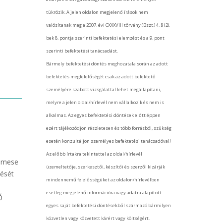
tükrözik. A jelen oldalon megjelenő írások nem
valósítanak meg a 2007. évi CXXXVIII törvény (Bszt.) 4. § (2).
bek 8. pontja szerinti befektetési elemzést és a 9. pont
szerinti befektetési tanácsadást.
Bármely befektetési döntés meghozatala során az adott
befektetés megfelelőségét csak az adott befektető
személyére szabott vizsgálattal lehet megállapítani,
melyre a jelen oldal/hírlevél nem vállalkozik és nem is
alkalmas. Az egyes befektetési döntések előtt éppen
ezért tájékozódjon részletesen és több forrásból, szükség
esetén konzultáljon személyes befektetési tanácsadóval!
Az előbb írtakra tekintettel az oldal/hírlevél
mese
üzemeltetője, szerkesztői, készítői és szerzői kizárják
nését
mindennemű felelősségüket az oldalon/hírlevélben
esetleg megjelenő információra vagy adatra alapított
Ő
egyes saját befektetési döntésekből származó bármilyen
közvetlen vagy közvetett kárért vagy költségért.