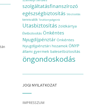
személyi sérülés
szolgáltatásfinanszírozó
egészségbiztosítás
Síbiztosítás
tennivalók
Tevékenységeink
Utasbiztosítás
Zöldkártya
Önkéntes
Életbiztosítás
Nyugdíjpénztár
Önkéntes
ÖNYP
Nyugdíjpénztári hozamok
ztán
állami gyermek balesetbiztosítás
öngondoskodás
JOGI NYILATKOZAT
IMPRESSZUM