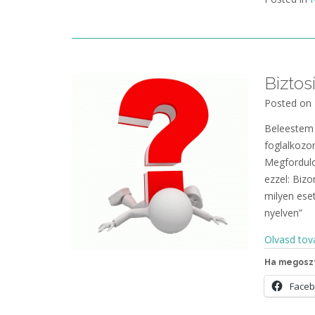
Biztos
Posted on
Beleestem 
foglalkozo
Megfordulo
ezzel: Bizo
milyen ese
nyelven”
Olvasd tov
Ha megoszt
Face