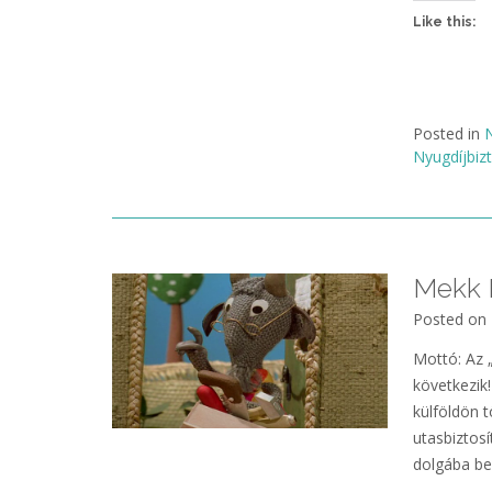
Like this:
Posted in
N
Nyugdíjbizt
Mekk E
Posted on
Mottó: Az 
következik
külföldön t
utasbiztosí
dolgába bel