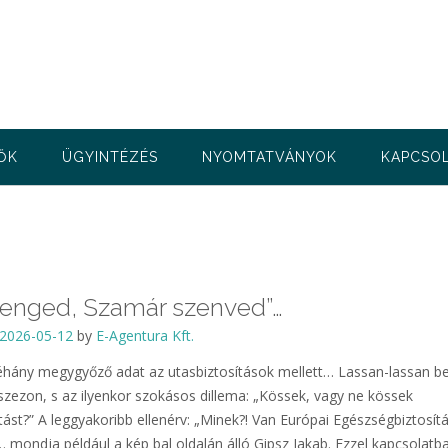
ŐK
ÜGYINTÉZÉS
NYOMTATVÁNYOK
KAPCSO
 enged, Szamár szenved”…
2026-05-12
by
E-Agentura Kft.
hány megygyőző adat az utasbiztosítások mellett… Lassan-lassan be
 szezon, s az ilyenkor szokásos dillema: „Kössek, vagy ne kössek
tást?” A leggyakoribb ellenérv: „Minek?! Van Európai Egészségbiztosítá
 mondja például a kép bal oldalán álló Gipsz Jakab. Ezzel kapcsolatb