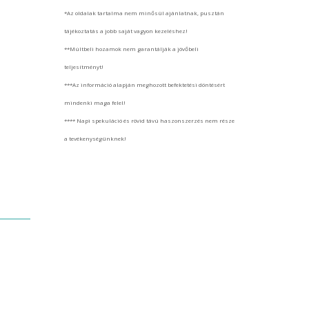
*Az oldalak tartalma nem minősül ajánlatnak, pusztán
tájékoztatás a jobb saját vagyon kezeléshez!
**Múltbeli hozamok nem garantálják a jövőbeli
teljesítményt!
***Az információ alapján meghozott befektetési döntésért
mindenki maga felel!
**** Napi spekuláció és rövid távú haszonszerzés nem része
a tevékenységünknek!