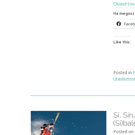
Olvasd tov
Ha megoszt
Face
Like this:
Posted in
N
Utasbiztos
Sí, Sí
(Sí)ba
Posted on