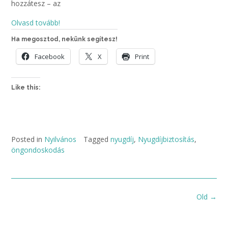
hozzátesz – az
Olvasd tovább!
Ha megosztod, nekünk segítesz!
Facebook
X
Print
Like this:
Posted in
Nyilvános
Tagged
nyugdíj
,
Nyugdíjbiztosítás
,
öngondoskodás
Posts
Old
→
navigation