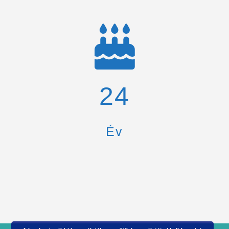
26
Év