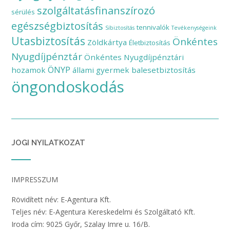
szolgáltatásfinanszírozó
sérülés
egészségbiztosítás
tennivalók
Síbiztosítás
Tevékenységeink
Utasbiztosítás
Önkéntes
Zöldkártya
Életbiztosítás
Nyugdíjpénztár
Önkéntes Nyugdíjpénztári
ÖNYP
hozamok
állami gyermek balesetbiztosítás
öngondoskodás
JOGI NYILATKOZAT
IMPRESSZUM
Rövidített név: E-Agentura Kft.
Teljes név: E-Agentura Kereskedelmi és Szolgáltató Kft.
Iroda cím: 9025 Győr, Szalay Imre u. 16/B.