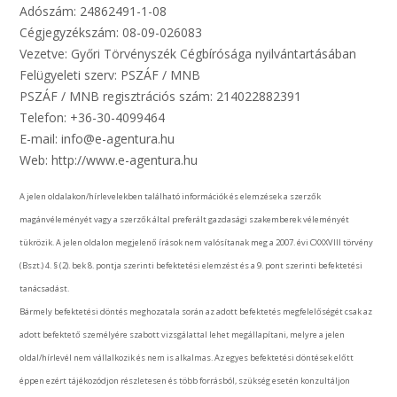
Adószám: 24862491-1-08
Cégjegyzékszám: 08-09-026083
Vezetve: Győri Törvényszék Cégbírósága nyilvántartásában
Felügyeleti szerv: PSZÁF / MNB
PSZÁF / MNB regisztrációs szám: 214022882391
Telefon: +36-30-4099464
E-mail: info@e-agentura.hu
Web: http://www.e-agentura.hu
A jelen oldalakon/hírlevelekben található információk és elemzések a szerzők
magánvéleményét vagy a szerzők által preferált gazdasági szakemberek véleményét
tükrözik. A jelen oldalon megjelenő írások nem valósítanak meg a 2007. évi CXXXVIII törvény
(Bszt.) 4. § (2). bek 8. pontja szerinti befektetési elemzést és a 9. pont szerinti befektetési
tanácsadást.
Bármely befektetési döntés meghozatala során az adott befektetés megfelelőségét csak az
adott befektető személyére szabott vizsgálattal lehet megállapítani, melyre a jelen
oldal/hírlevél nem vállalkozik és nem is alkalmas. Az egyes befektetési döntések előtt
éppen ezért tájékozódjon részletesen és több forrásból, szükség esetén konzultáljon