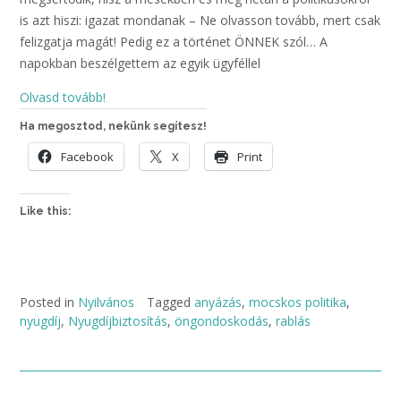
is azt hiszi: igazat mondanak – Ne olvasson tovább, mert csak
felizgatja magát! Pedig ez a történet ÖNNEK szól… A
napokban beszélgettem az egyik ügyféllel
Olvasd tovább!
Ha megosztod, nekünk segítesz!
Facebook
X
Print
Like this:
Posted in
Nyilvános
Tagged
anyázás
,
mocskos politika
,
nyugdíj
,
Nyugdíjbiztosítás
,
öngondoskodás
,
rablás