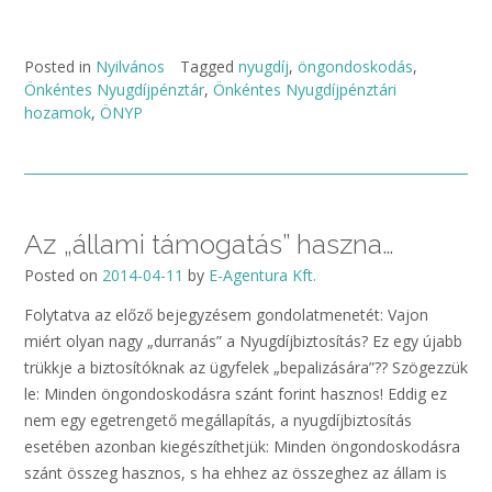
Posted in
Nyilvános
Tagged
nyugdíj
,
öngondoskodás
,
Önkéntes Nyugdíjpénztár
,
Önkéntes Nyugdíjpénztári
hozamok
,
ÖNYP
Az „állami támogatás” haszna…
Posted on
2014-04-11
by
E-Agentura Kft.
Folytatva az előző bejegyzésem gondolatmenetét: Vajon
miért olyan nagy „durranás” a Nyugdíjbiztosítás? Ez egy újabb
trükkje a biztosítóknak az ügyfelek „bepalizására”?? Szögezzük
le: Minden öngondoskodásra szánt forint hasznos! Eddig ez
nem egy egetrengető megállapítás, a nyugdíjbiztosítás
esetében azonban kiegészíthetjük: Minden öngondoskodásra
szánt összeg hasznos, s ha ehhez az összeghez az állam is