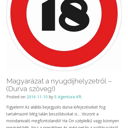
Magyarázat a nyugdíjhelyzetről –
(Durva szöveg!)
Posted on
2016-11-10
by
E-Agentura Kft.
Figyelem! Az alábbi bejegyzés durva kifejezéseket fog
tartalmazni! Még talán beszólásokat is… Viszont a
mondanivaló megfontolandó! Ha Ön széplelkű vagy könnyen
megsértődik, hisz a mesékben és még netán a politikusokról