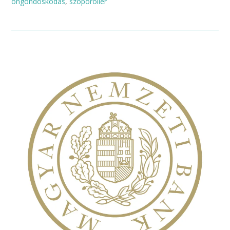
öngondoskodás
,
szopóroller