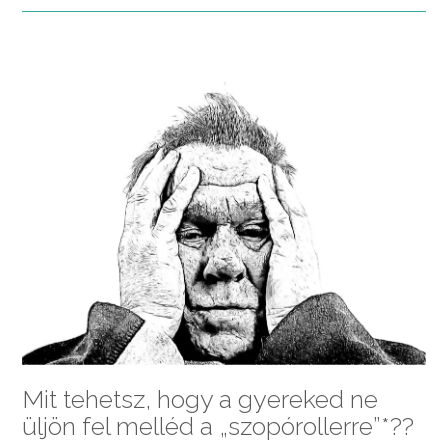
Mit tehetsz, hogy a gyereked ne
üljön fel melléd a „szopórollerre”*??