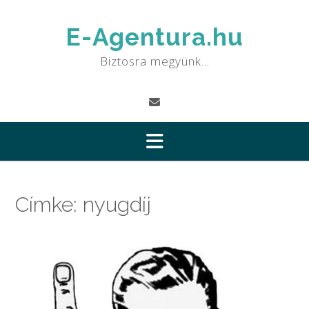
Skip
to
E-Agentura.hu
content
Biztosra megyünk…
Címke:
nyugdíj