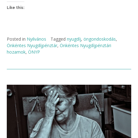
Like this:
Posted in
Nyilvános
Tagged
nyugdíj
,
öngondoskodás
,
Önkéntes Nyugdíjpénztár
,
Önkéntes Nyugdíjpénztári
hozamok
,
ÖNYP