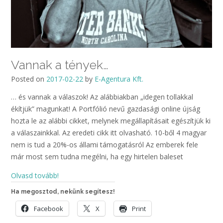
Vannak a tények…
Posted on
2017-02-22
by
E-Agentura Kft.
… és vannak a válaszok! Az alábbiakban „idegen tollakkal
ékítjük” magunkat! A Portfólió nevű gazdasági online újság
hozta le az alábbi cikket, melynek megállapításait egészítjük ki
a válaszainkkal. Az eredeti cikk itt olvasható. 10-ből 4 magyar
nem is tud a 20%-os állami támogatásról Az emberek fele
már most sem tudna megélni, ha egy hirtelen baleset
Olvasd tovább!
Ha megosztod, nekünk segítesz!
Facebook
X
Print