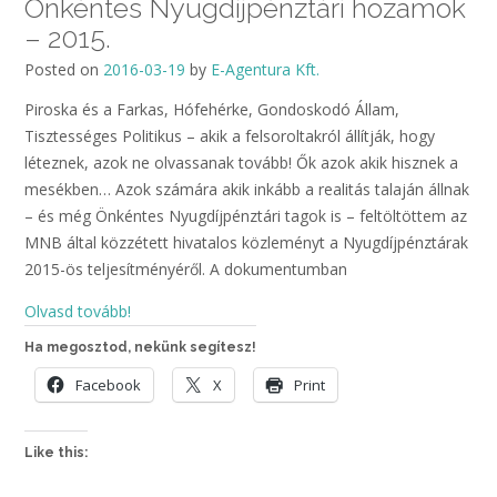
Önkéntes Nyugdíjpénztári hozamok
– 2015.
Posted on
2016-03-19
by
E-Agentura Kft.
Piroska és a Farkas, Hófehérke, Gondoskodó Állam,
Tisztességes Politikus – akik a felsoroltakról állítják, hogy
léteznek, azok ne olvassanak tovább! Ők azok akik hisznek a
mesékben… Azok számára akik inkább a realitás talaján állnak
– és még Önkéntes Nyugdíjpénztári tagok is – feltöltöttem az
MNB által közzétett hivatalos közleményt a Nyugdíjpénztárak
2015-ös teljesítményéről. A dokumentumban
Olvasd tovább!
Ha megosztod, nekünk segítesz!
Facebook
X
Print
Like this: