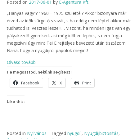
Posted on
2017-06-01
by
E-Agentura Kft.
„Hanyas vagy”? 1960 – 1975 születtél? Akkor bizonyára már
érzed az idők sürgető szavát, s ha eddig nem léptél akkor már
tudhatod is: Vesztes leszel!!… Viszont, ha minden igaz van egy
pályakezdő gyereked, aki még időben léphet, s nem fogja
megszívni úgy mint Te! E rejtélyes bevezető után tisztázom:
Naná, hogy a nyugdíjról papolok megint!
Olvasd tovább!
Ha megosztod, nekünk segítesz!
Facebook
X
Print
Like this:
Posted in
Nyilvános
Tagged
nyugdíj
,
Nyugdíjbiztosítás
,