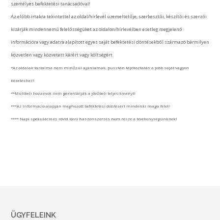
személyes befektetési tanácsadóval!
Az előbb írtakra tekintettel az oldal/hírlevél üzemeltetője, szerkesztői, készítői és szerzői
kizárják mindennemű felelősségüket az oldalon/hírlevélben esetleg megjelenő
információra vagy adatra alapított egyes saját befektetési döntésekből származó bármilyen
közvetlen vagy közvetett kárért vagy költségért.
*Az oldalak tartalma nem minősül ajánlatnak, pusztán tájékoztatás a jobb saját vagyon
kezeléshez!
**Múltbeli hozamok nem garantálják a jövőbeli teljesítményt!
***Az információ alapján meghozott befektetési döntésért mindenki maga felel!
**** Napi spekuláció és rövid távú haszonszerzés nem része a tevékenységünknek!
ÜGYFELEINK