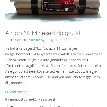
Az idő NEM neked dolgozik!!…
Posted on
2017-02-02
by
E-Agentura Kft.
Hallod a ketyegést???…. Na, az a TE személyes
nyugdíjbombád!!… A lényegre térek: Adott egy 1978. december
2-án született hölgy, aki arra gondolt: Jó lenne valamit
félretenni a nyugdíjára. Havi 15 ezer forintot szánt erre a célra.
Az elgondolást nem követte tett és nem szerződött le egyik
biztosítóval sem. Ráadásul semmilyen más lehetőséggel sem
élt, mondván:
Olvasd tovább!
Ha megosztod, nekünk segítesz!