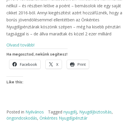
nélkül – és részben lelőve a poént – bemásolok ide egy saját
cikket 2016-ból. Annyi kiegészítést azért hozzáfűznék, hogy a
borús jövendölésemmel ellentétben az Önkéntes
Nyugdíjpénztárak köszönik szépen – még ha kisebb pénztári
tagsággal is – de állva maradtak és közel 2 ezer milliárd
Olvasd tovább!
Ha megosztod, nekünk segítesz!
Facebook
X
Print
Like this:
Posted in
Nyilvános
Tagged
nyugdíj
,
Nyugdíjbiztosítás
,
öngondoskodás
,
Önkéntes Nyugdíjpénztár