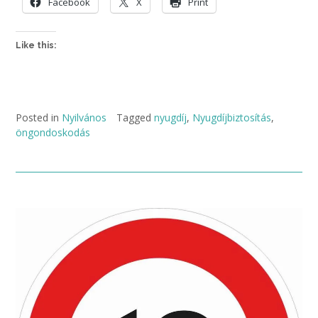
Facebook
X
Print
Like this:
Posted in
Nyilvános
Tagged
nyugdíj
,
Nyugdíjbiztosítás
,
öngondoskodás