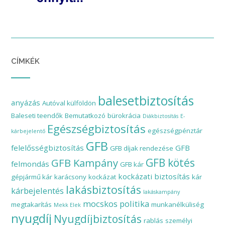
CÍMKÉK
balesetbiztosítás
anyázás
Autóval külföldön
Baleseti teendők
Bemutatkozó
bürokrácia
Diákbiztosítás
E-
Egészségbiztosítás
egészségpénztár
kárbejelentő
GFB
felelősségbiztosítás
GFB
GFB díjak rendezése
GFB Kampány
GFB kötés
felmondás
GFB kár
kockázati biztosítás
gépjármű kár
karácsony
kockázat
kár
lakásbiztosítás
kárbejelentés
lakáskampány
mocskos politika
megtakarítás
munkanélküliség
Mekk Elek
nyugdíj
Nyugdíjbiztosítás
rablás
személyi