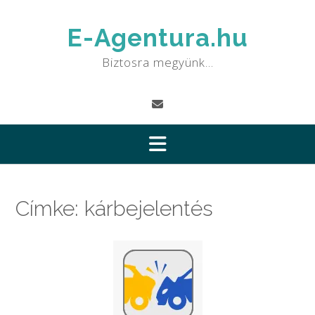
Skip
to
E-Agentura.hu
content
Biztosra megyünk…
Címke:
kárbejelentés