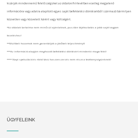
kizárják mindennemű felelősségüket az oldalon/hírlevélben esetleg megjelenő
információra vagy adatra alapított egyes saját befektetési döntésekből származó bármilyen
közvetlen vagy közvetett kárért vagy költségért.
*Az oldalak tartalma nem minősül ajánlatnak, pusztán tájékoztatás a jobb saját vagyon
kezeléshez!
**Múltbeli hozamok nem garantálják a jövőbeli teljesítményt!
***Az információ alapján meghozott befektetési döntésért mindenki maga felel!
**** Napi spekuláció és rövid távú haszonszerzés nem része a tevékenységünknek!
ÜGYFELEINK