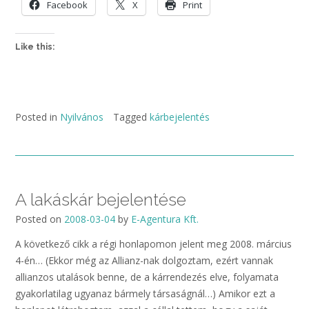
Facebook
X
Print
Like this:
Posted in
Nyilvános
Tagged
kárbejelentés
A lakáskár bejelentése
Posted on
2008-03-04
by
E-Agentura Kft.
A következő cikk a régi honlapomon jelent meg 2008. március
4-én… (Ekkor még az Allianz-nak dolgoztam, ezért vannak
allianzos utalások benne, de a kárrendezés elve, folyamata
gyakorlatilag ugyanaz bármely társaságnál…) Amikor ezt a