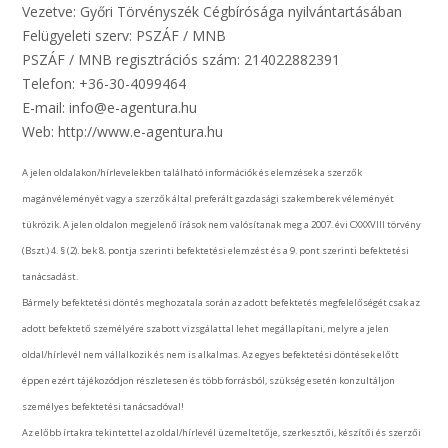
Vezetve: Győri Törvényszék Cégbírósága nyilvántartásában
Felügyeleti szerv: PSZÁF / MNB
PSZÁF / MNB regisztrációs szám: 214022882391
Telefon: +36-30-4099464
E-mail: info@e-agentura.hu
Web: http://www.e-agentura.hu
A jelen oldalakon/hírlevelekben található információk és elemzések a szerzők
magánvéleményét vagy a szerzők által preferált gazdasági szakemberek véleményét
tükrözik. A jelen oldalon megjelenő írások nem valósítanak meg a 2007. évi CXXXVIII törvény
(Bszt.) 4. § (2). bek 8. pontja szerinti befektetési elemzést és a 9. pont szerinti befektetési
tanácsadást.
Bármely befektetési döntés meghozatala során az adott befektetés megfelelőségét csak az
adott befektető személyére szabott vizsgálattal lehet megállapítani, melyre a jelen
oldal/hírlevél nem vállalkozik és nem is alkalmas. Az egyes befektetési döntések előtt
éppen ezért tájékozódjon részletesen és több forrásból, szükség esetén konzultáljon
személyes befektetési tanácsadóval!
Az előbb írtakra tekintettel az oldal/hírlevél üzemeltetője, szerkesztői, készítői és szerzői