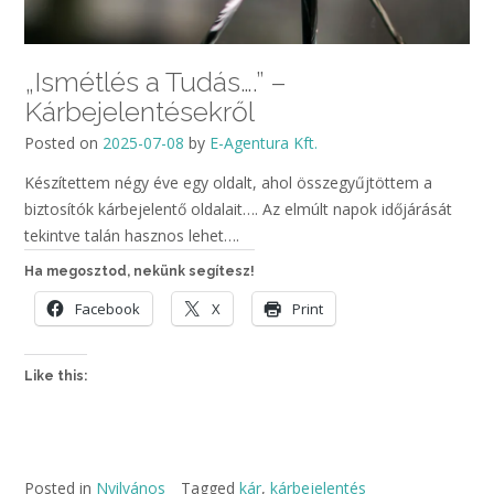
„Ismétlés a Tudás….” –
Kárbejelentésekről
Posted on
2025-07-08
by
E-Agentura Kft.
Készítettem négy éve egy oldalt, ahol összegyűjtöttem a
biztosítók kárbejelentő oldalait…. Az elmúlt napok időjárását
tekintve talán hasznos lehet….
Ha megosztod, nekünk segítesz!
Facebook
X
Print
Like this:
Posted in
Nyilvános
Tagged
kár
,
kárbejelentés