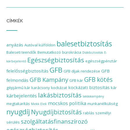
CÍMKÉK
balesetbiztosítás
anyázás
Autóval külföldön
Baleseti teendők
Bemutatkozó
bürokrácia
Diákbiztosítás
E-
Egészségbiztosítás
egészségpénztár
kárbejelentő
GFB
felelősségbiztosítás
GFB
GFB díjak rendezése
GFB Kampány
GFB kötés
felmondás
GFB kár
kockázati biztosítás
gépjármű kár
karácsony
kockázat
kár
lakásbiztosítás
kárbejelentés
lakáskampány
mocskos politika
megtakarítás
munkanélküliség
Mekk Elek
nyugdíj
Nyugdíjbiztosítás
rablás
személyi
szolgáltatásfinanszírozó
sérülés