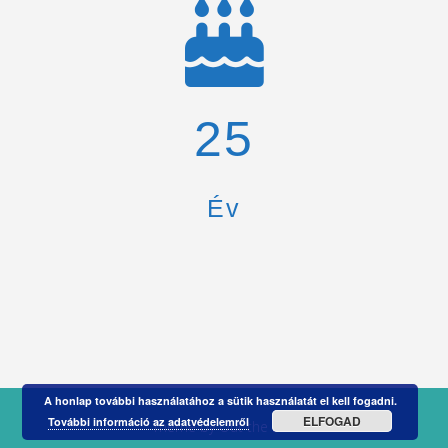
26
Év
A honlap további használatához a sütik használatát el kell fogadni.
ELFOGAD
További információ az adatvédelemről
Theme by
Out the Box