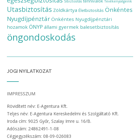
egészségbiztosítás
tennivalók
Síbiztosítás
Tevékenységeink
Utasbiztosítás
Önkéntes
Zöldkártya
Életbiztosítás
Nyugdíjpénztár
Önkéntes Nyugdíjpénztári
ÖNYP
hozamok
állami gyermek balesetbiztosítás
öngondoskodás
JOGI NYILATKOZAT
IMPRESSZUM
Rövidített név: E-Agentura Kft.
Teljes név: E-Agentura Kereskedelmi és Szolgáltató Kft.
Iroda cím: 9025 Győr, Szalay Imre u. 16/B.
Adószám: 24862491-1-08
Cégjegyzékszám: 08-09-026083