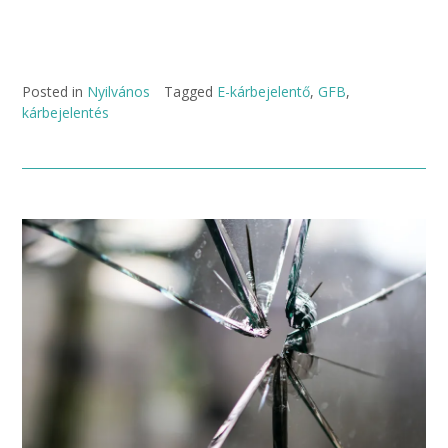
Posted in
Nyilvános
Tagged
E-kárbejelentő
,
GFB
,
kárbejelentés