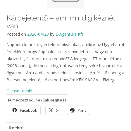
Kárbejelentő – ami mindig kéznél
van!
Posted on
2026-04-28
by
E-Agentura Kft.
Naponta kapok olyan telefonhívásokat, amikor az Ügyfél arról
érdeklődik, hogy épp balesetet szenvedett el – vagy épp
okozott -, és most mi a teendő?? A lényeget ITT már leírtam
(2008-ban…), de most a legfontosabb tényezőre hívnám fel a
figyelmet. Arra ami – rendszerint – sosincs kéznél! …Ez pedig a
Baleseti bejelentő, közismert nevén: KÉK-SÁRGA… Elvileg
Olvasd tovább!
Ha megosztod, nekünk segítesz!
Facebook
X
Print
Like this: