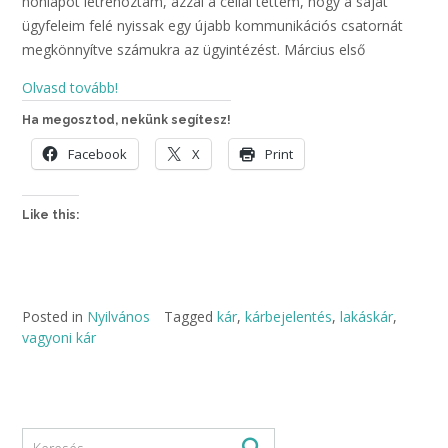
honlapot létrehoztam, azzal a céllal tettem, hogy a saját
ügyfeleim felé nyissak egy újabb kommunikációs csatornát
megkönnyítve számukra az ügyintézést. Március első
Olvasd tovább!
Ha megosztod, nekünk segítesz!
Facebook
X
Print
Like this:
Posted in
Nyilvános
Tagged
kár
,
kárbejelentés
,
lakáskár
,
vagyoni kár