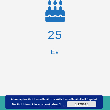
26
Év
A honlap további használatához a sütik használatát el kell fogadni.
ELFOGAD
További információ az adatvédelemről
Theme by
Out the Box