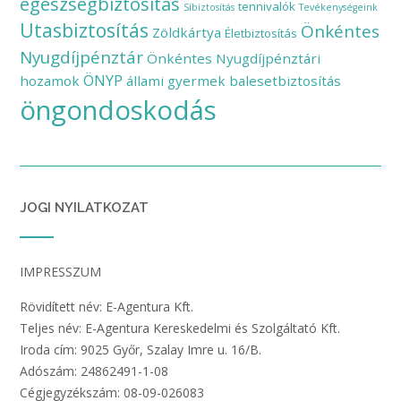
egészségbiztosítás
tennivalók
Síbiztosítás
Tevékenységeink
Utasbiztosítás
Önkéntes
Zöldkártya
Életbiztosítás
Nyugdíjpénztár
Önkéntes Nyugdíjpénztári
ÖNYP
hozamok
állami gyermek balesetbiztosítás
öngondoskodás
JOGI NYILATKOZAT
IMPRESSZUM
Rövidített név: E-Agentura Kft.
Teljes név: E-Agentura Kereskedelmi és Szolgáltató Kft.
Iroda cím: 9025 Győr, Szalay Imre u. 16/B.
Adószám: 24862491-1-08
Cégjegyzékszám: 08-09-026083