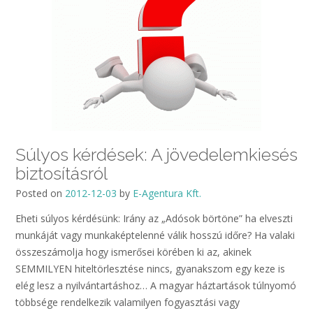
Súlyos kérdések: A jövedelemkiesés
biztosításról
Posted on
2012-12-03
by
E-Agentura Kft.
Eheti súlyos kérdésünk: Irány az „Adósok börtöne” ha elveszti
munkáját vagy munkaképtelenné válik hosszú időre? Ha valaki
összeszámolja hogy ismerősei körében ki az, akinek
SEMMILYEN hiteltörlesztése nincs, gyanakszom egy keze is
elég lesz a nyilvántartáshoz… A magyar háztartások túlnyomó
többsége rendelkezik valamilyen fogyasztási vagy