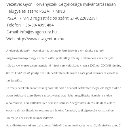
Vezetve: Győri Törvényszék Cégbírósága nyilvántartásában
Felügyeleti szerv: PSZÁF / MNB
PSZÁF / MNB regisztrációs szám: 214022882391
Telefon: +36-30-4099464
E-mail: info@e-agentura.hu
Web: http://www.e-agentura.hu
A jelen oldalakon/hírlevelekben található információk és elemzések a szerzők
magánvéleményét vagy a szerzők által preferált gazdasági szakemberek véleményét
tükrözik. A jelen oldalon megjelenő írások nem valósítanak meg a 2007. évi CXXXVIII törvény
(Bszt.) 4. § (2). bek 8. pontja szerinti befektetési elemzést és a 9. pont szerinti befektetési
tanácsadást.
Bármely befektetési döntés meghozatala során az adott befektetés megfelelőségét csak az
adott befektető személyére szabott vizsgálattal lehet megállapítani, melyre a jelen
oldal/hírlevél nem vállalkozik és nem is alkalmas. Az egyes befektetési döntések előtt
éppen ezért tájékozódjon részletesen és több forrásból, szükség esetén konzultáljon
személyes befektetési tanácsadóval!
Az előbb írtakra tekintettel az oldal/hírlevél üzemeltetője, szerkesztői, készítői és szerzői