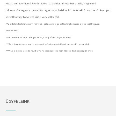
kizárják mindennemű felelősségüket az oldalon/hírlevélben esetleg megjelenő
információra vagy adatra alapított egyes saját befektetési döntésekből származó bármilyen
közvetlen vagy közvetett kárért vagy költségért.
*Az oldalak tartalma nem minősül ajánlatnak, pusztán tájékoztatás a jobb saját vagyon
kezeléshez!
**Múltbeli hozamok nem garantálják a jövőbeli teljesítményt!
***Az információ alapján meghozott befektetési döntésért mindenki maga felel!
**** Napi spekuláció és rövid távú haszonszerzés nem része a tevékenységünknek!
ÜGYFELEINK