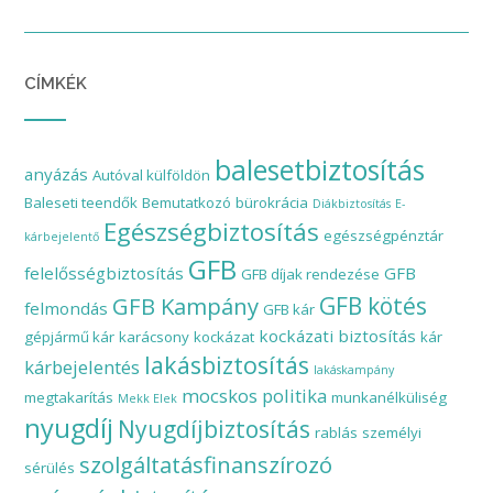
CÍMKÉK
balesetbiztosítás
anyázás
Autóval külföldön
Baleseti teendők
Bemutatkozó
bürokrácia
Diákbiztosítás
E-
Egészségbiztosítás
egészségpénztár
kárbejelentő
GFB
felelősségbiztosítás
GFB
GFB díjak rendezése
GFB Kampány
GFB kötés
felmondás
GFB kár
kockázati biztosítás
gépjármű kár
karácsony
kockázat
kár
lakásbiztosítás
kárbejelentés
lakáskampány
mocskos politika
megtakarítás
munkanélküliség
Mekk Elek
nyugdíj
Nyugdíjbiztosítás
rablás
személyi
szolgáltatásfinanszírozó
sérülés