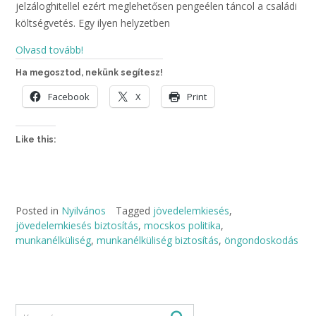
jelzáloghitellel ezért meglehetősen pengeélen táncol a családi
költségvetés. Egy ilyen helyzetben
Olvasd tovább!
Ha megosztod, nekünk segítesz!
Facebook
X
Print
Like this:
Posted in
Nyilvános
Tagged
jövedelemkiesés
,
jövedelemkiesés biztosítás
,
mocskos politika
,
munkanélküliség
,
munkanélküliség biztosítás
,
öngondoskodás