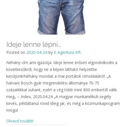
Ideje lenne lépni…
Posted on
2020-04-24
by
E-Agentura Kft.
Néhány cím ami igazolja: Ideje lenne erősen elgondolkodni a
következőkről, hogy ne a képen látható helyzetbe
kerüljünk!Néhány mondat a mai portálok címoldaláról: „A
hatvani Bosch-gyár megrendelési állománya 70-75
százalékkal zuhant, ezért a cég több mint 800 embertől válik
meg„ – Index, 2020.04.24 „A magyar munkanélküli-segély
kevés, példátlanul rövid ideig jár, és még a közmunkaprogram
mögül
Olvasd tovább!