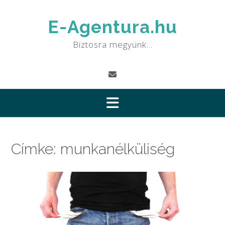
Skip
to
E-Agentura.hu
content
Biztosra megyünk…
Címke:
munkanélküliség