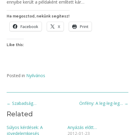
ennyibe került a példaként említett kár…
Ha megosztod, nekünk segítesz!
Facebook
X
Print
Like this:
Posted in
Nyilvános
Post
←
Szabadság…
Önfény: A leg-leg-leg…
→
navigation
Related
Súlyos kérdések: A
Anyázás előtt…
jövedelemkiesés
2012-01-23