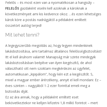
Felelős – és most ezen van a nyomatékosan a hangsúly –
FELELŐS
gazdaként viselni kell azoknak a károknak a
következményeit ami kis kedvence okoz. …és ezen lehetséges
károk köre a postás nadrágjától a példaként említett
összetört autóig terjed!
Mit lehet tenni?
A legegyszerűbb megoldás az, hogy legyen mindenkinek
lakásbiztosítása, ami tartalmaz általános felelősségbiztosítást!
Itt el kell árulnom valamit! Manapság már szinte mindegyik
lakásbiztosításban beépítve van ilyen kiegészítő, de ahol
választható ott nem szoktam megkérdezni az ügyfelet,
automatikusan „kipipálom”, hogy kéri ezt a kiegészítőt. S,
mivel a magyar ember árérzékeny, annyit el kell mondani: Ez –
éves szinten – nagyjából 1-2 ezer forinttal emeli meg a
biztosítás díját.
Ez az ára annak, hogy a példaként említett eset
bekövetkeztekor ne kelljen kifizetni 1,8 millió forintot – mert