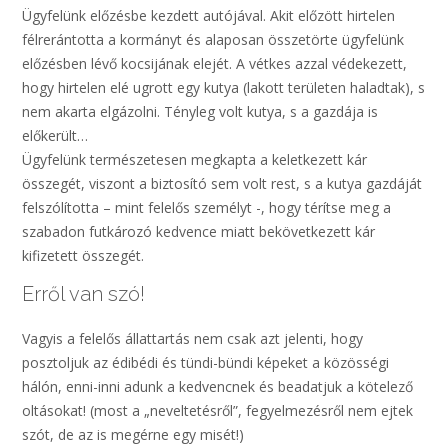
Ügyfelünk előzésbe kezdett autójával. Akit előzött hirtelen
félrerántotta a kormányt és alaposan összetörte ügyfelünk
előzésben lévő kocsijának elejét. A vétkes azzal védekezett,
hogy hirtelen elé ugrott egy kutya (lakott területen haladtak), s
nem akarta elgázolni. Tényleg volt kutya, s a gazdája is
előkerült…
Ügyfelünk természetesen megkapta a keletkezett kár
összegét, viszont a biztosító sem volt rest, s a kutya gazdáját
felszólította – mint felelős személyt -, hogy térítse meg a
szabadon futkározó kedvence miatt bekövetkezett kár
kifizetett összegét.
Erről van szó!
Vagyis a felelős állattartás nem csak azt jelenti, hogy
posztoljuk az édibédi és tündi-bündi képeket a közösségi
hálón, enni-inni adunk a kedvencnek és beadatjuk a kötelező
oltásokat! (most a „neveltetésről”, fegyelmezésről nem ejtek
szót, de az is megérne egy misét!)