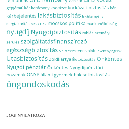
felmondás
GFB kár
kockázati biztosítás
gépjármű kár
karácsony
kockázat
kár
lakásbiztosítás
kárbejelentés
lakáskampány
mocskos politika
megtakarítás
munkanélküliség
Mekk Elek
nyugdíj
Nyugdíjbiztosítás
rablás
személyi
szolgáltatásfinanszírozó
sérülés
egészségbiztosítás
tennivalók
Síbiztosítás
Tevékenységeink
Utasbiztosítás
Önkéntes
Zöldkártya
Életbiztosítás
Nyugdíjpénztár
Önkéntes Nyugdíjpénztári
ÖNYP
hozamok
állami gyermek balesetbiztosítás
öngondoskodás
JOGI NYILATKOZAT