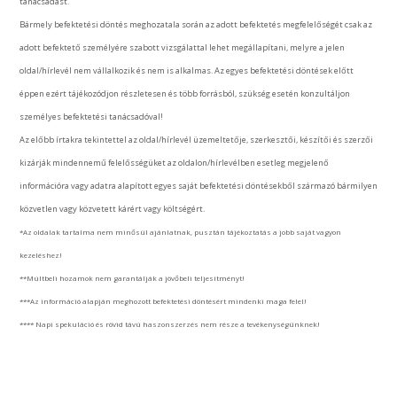
tanácsadást.
Bármely befektetési döntés meghozatala során az adott befektetés megfelelőségét csak az
adott befektető személyére szabott vizsgálattal lehet megállapítani, melyre a jelen
oldal/hírlevél nem vállalkozik és nem is alkalmas. Az egyes befektetési döntések előtt
éppen ezért tájékozódjon részletesen és több forrásból, szükség esetén konzultáljon
személyes befektetési tanácsadóval!
Az előbb írtakra tekintettel az oldal/hírlevél üzemeltetője, szerkesztői, készítői és szerzői
kizárják mindennemű felelősségüket az oldalon/hírlevélben esetleg megjelenő
információra vagy adatra alapított egyes saját befektetési döntésekből származó bármilyen
közvetlen vagy közvetett kárért vagy költségért.
*Az oldalak tartalma nem minősül ajánlatnak, pusztán tájékoztatás a jobb saját vagyon
kezeléshez!
**Múltbeli hozamok nem garantálják a jövőbeli teljesítményt!
***Az információ alapján meghozott befektetési döntésért mindenki maga felel!
**** Napi spekuláció és rövid távú haszonszerzés nem része a tevékenységünknek!