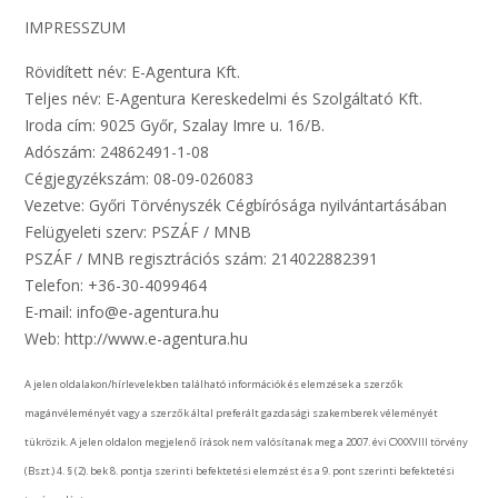
IMPRESSZUM
Rövidített név: E-Agentura Kft.
Teljes név: E-Agentura Kereskedelmi és Szolgáltató Kft.
Iroda cím: 9025 Győr, Szalay Imre u. 16/B.
Adószám: 24862491-1-08
Cégjegyzékszám: 08-09-026083
Vezetve: Győri Törvényszék Cégbírósága nyilvántartásában
Felügyeleti szerv: PSZÁF / MNB
PSZÁF / MNB regisztrációs szám: 214022882391
Telefon: +36-30-4099464
E-mail: info@e-agentura.hu
Web: http://www.e-agentura.hu
A jelen oldalakon/hírlevelekben található információk és elemzések a szerzők
magánvéleményét vagy a szerzők által preferált gazdasági szakemberek véleményét
tükrözik. A jelen oldalon megjelenő írások nem valósítanak meg a 2007. évi CXXXVIII törvény
(Bszt.) 4. § (2). bek 8. pontja szerinti befektetési elemzést és a 9. pont szerinti befektetési