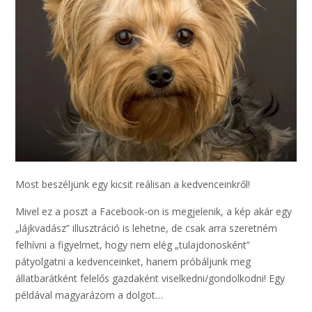
Most beszéljünk egy kicsit reálisan a kedvenceinkről!
Mivel ez a poszt a Facebook-on is megjelenik, a kép akár egy
„lájkvadász” illusztráció is lehetne, de csak arra szeretném
felhívni a figyelmet, hogy nem elég „tulajdonosként”
pátyolgatni a kedvenceinket, hanem próbáljunk meg
állatbarátként felelős gazdaként viselkedni/gondolkodni! Egy
példával magyarázom a dolgot…