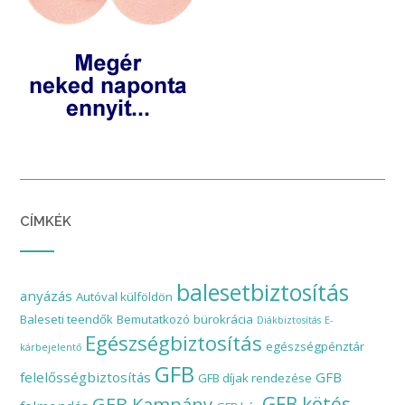
CÍMKÉK
balesetbiztosítás
anyázás
Autóval külföldön
Baleseti teendők
Bemutatkozó
bürokrácia
Diákbiztosítás
E-
Egészségbiztosítás
egészségpénztár
kárbejelentő
GFB
felelősségbiztosítás
GFB
GFB díjak rendezése
GFB Kampány
GFB kötés