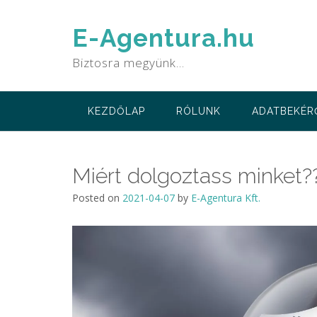
Skip
to
E-Agentura.hu
content
Biztosra megyünk…
KEZDŐLAP
RÓLUNK
ADATBEKÉR
Miért dolgoztass minket?
Posted on
2021-04-07
by
E-Agentura Kft.