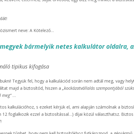
dát!
 közismert neve: A Kötelező…
lmegyek bármelyik netes kalkulátor oldalra, 
náló tipikus kifogása
ukni! Tegyük fel, hogy a kalkulációd során nem adtál meg, vagy hely
ltat majd a biztosítód, hiszen a
„kockázatvállalás szempontjából szük
ál meg”
…
os kalkulációhoz, s ezeket kérjük el, ami alapján számolnak a biztosí
12 foglalkozik ezzel a biztosítással…) díjai közül választhatsz. Biztos
!
esnek tűnhet, hogy nem kell biztosítókhoz futkároznod, a gépjármű