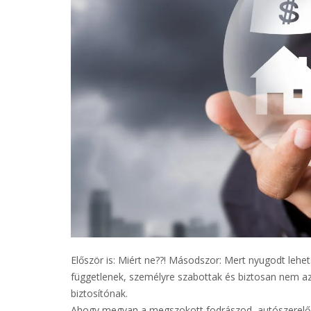
Először is: Miért ne??! Másodszor: Mert nyugodt leh
függetlenek, személyre szabottak és biztosan nem az
biztosítónak.
Ahogy megvan a megszokott fodrászod, autószerelőd,