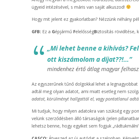
ügyeid intézésével, s máris van saját alkuszod!
Hogy mit jelent ez gyakorlatban? Nézzünk néhány pél
GFB:
Ez a
G
épjármű
F
elelősség
B
iztosítás rövidítése,
„Mi lehet benne a kihívás? Fe
ott kiszámolom a díjat??!…”
mindenhez értő átlag magyar felhasz
Az egyszerűnek tűnő dolgokkal lehet a legnagyobbat b
adtál meg olyan adatot, ami miatt esetleg nem szolgá
adatot, körülményt hallgattál el, vagy pontatlanul adt
Mi tudjuk, hogy milyen adatokra van szükség egy pont
velünk szerződésben álló társaságok (jelen pillanatban 
lehetsz benne, hogy egyiket sem fogjuk „rádtukmálni”
CASCO:
Átveszed az új autódat a szalonban. Kényelm