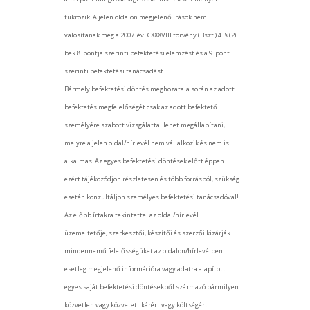
tükrözik. A jelen oldalon megjelenő írások nem
valósítanak meg a 2007. évi CXXXVIII törvény (Bszt.) 4. § (2).
bek 8. pontja szerinti befektetési elemzést és a 9. pont
szerinti befektetési tanácsadást.
Bármely befektetési döntés meghozatala során az adott
befektetés megfelelőségét csak az adott befektető
személyére szabott vizsgálattal lehet megállapítani,
melyre a jelen oldal/hírlevél nem vállalkozik és nem is
alkalmas. Az egyes befektetési döntések előtt éppen
ezért tájékozódjon részletesen és több forrásból, szükség
esetén konzultáljon személyes befektetési tanácsadóval!
Az előbb írtakra tekintettel az oldal/hírlevél
üzemeltetője, szerkesztői, készítői és szerzői kizárják
mindennemű felelősségüket az oldalon/hírlevélben
esetleg megjelenő információra vagy adatra alapított
egyes saját befektetési döntésekből származó bármilyen
közvetlen vagy közvetett kárért vagy költségért.