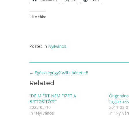
Like this:
Posted in
Nyilvános
Post
←
Egészségügy? Válts bérletet!!
navigation
Related
“DE MIÉRT NEM FIZET A
Öngondosko
BIZTOSÍTÓ??!”
foglalkozz
2025-05-16
2011-03-0
In "Nyilvános"
In "Nyilvá