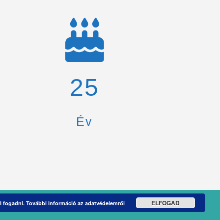
26
Év
ELFOGAD
l fogadni.
További információ az adatvédelemről