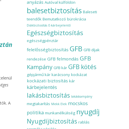
anyázás
Autóval külföldön
balesetbiztosítás
Baleseti
teendők
Bemutatkozó
bürokrácia
Diákbiztosítás
E-kárbejelentő
Egészségbiztosítás
egészségpénztár
aztán
GFB
felelősségbiztosítás
GFB díjak
GFB
GFB felmondás
rendezése
Kampány
GFB kötés
GFB kár
gépjármű kár
karácsony
kockázat
telenül
kockázati biztosítás
kár
séges
kárbejelentés
lakásbiztosítás
lakáskampány
mocskos
tók. A
megtakarítás
Mekk Elek
nyugdíj
politika
munkanélküliség
Nyugdíjbiztosítás
rablás