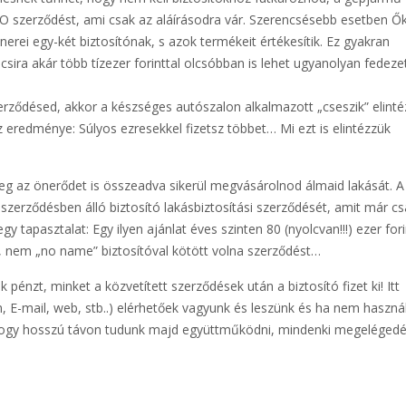
CO szerződést, ami csak az aláírásodra vár. Szerencsésebb esetben Ők
erei egy-két biztosítónak, s azok termékeit értékesítik. Ez gyakran
ira akár több tízezer forinttal olcsóbban is lehet ugyanolyan fedeze
rződésed, akkor a készséges autószalon alkalmazott „cseszik” elinté
eredménye: Súlyos ezresekkel fizetsz többet… Mi ezt is elintézzük
eg az önerődet is összeadva sikerül megvásárolnod álmaid lakását. A
 szerződésben álló biztosító lakásbiztosítási szerződését, amit már cs
 egy tapasztalat: Egy ilyen ajánlat éves szinten 80 (nyolcvan!!!) ezer fori
lt, nem „no name” biztosítóval kötött volna szerződést…
pénzt, minket a közvetített szerződések után a biztosító fizet ki! Itt
, E-mail, web, stb..) elérhetőek vagyunk és leszünk és ha nem haszná
hogy hosszú távon tudunk majd együttműködni, mindenki megelégedé