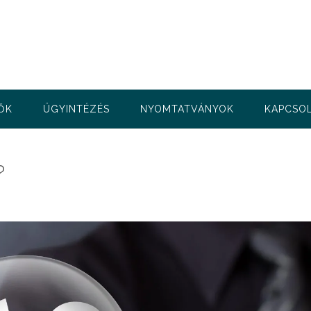
ŐK
ÜGYINTÉZÉS
NYOMTATVÁNYOK
KAPCSO
?