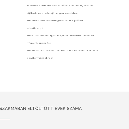
*Az oldalak tartalma nem minősül ajánlatnak, pusztán
tájékoztatás a jobb saját vagyon kezeléshez!
**Múltbeli hozamok nem garantálják a jövőbeli
teljesítményt!
***Az információ alapján meghozott befektetési döntésért
mindenki maga felel!
**** Napi spekuláció és rövid távú haszonszerzés nem része
a tevékenységünknek!
SZAKMÁBAN ELTÖLTÖTT ÉVEK SZÁMA