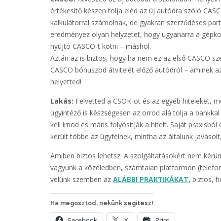
értékesítő készen tolja eléd az új autódra szóló CAS
kalkulátorral számolnak, de gyakran szerződéses partn
eredményez olyan helyzetet, hogy ugyanarra a gépkocs
nyújtó CASCO-t kötni – máshol.
Aztán az is biztos, hogy ha nem ez az első CASCO sze
CASCO bónuszod átvitelét előző autódról – aminek az 
helyetted!
Lakás:
Felvetted a CSOK-ot és az egyéb hiteleket, m
ügyintéző is készségesen az orrod alá tolja a bankkal
kell írnod és máris folyósítják a hitelt. Saját praxisból
került többe az ügyfélnek, mintha az általunk javaso
Amiben biztos lehetsz: A szolgáltatásokért nem kérünk 
vagyunk a közeledben, számtalan platformon (telefon
velünk szemben az
ALÁBBI PRAKTIKÁKAT,
biztos, 
Ha megosztod, nekünk segítesz!
Facebook
X
Print