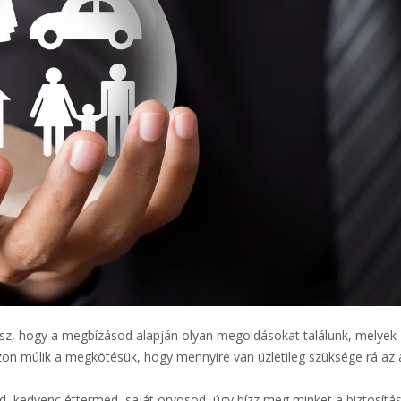
etsz, hogy a megbízásod alapján olyan megoldásokat találunk, melyek
on múlik a megkötésük, hogy mennyire van üzletileg szüksége rá az 
 kedvenc éttermed, saját orvosod, úgy bízz meg minket a biztosítás