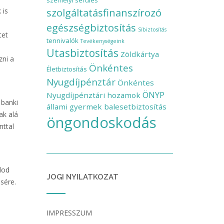
személyi sérülés
szolgáltatásfinanszírozó
 is
egészségbiztosítás
Síbiztosítás
tet
tennivalók
Tevékenységeink
Utasbiztosítás
Zöldkártya
zni a
Önkéntes
Életbiztosítás
Nyugdíjpénztár
Önkéntes
ÖNYP
Nyugdíjpénztári hozamok
 banki
állami gyermek balesetbiztosítás
ak alá
öngondoskodás
nttal
lod
JOGI NYILATKOZAT
sére.
IMPRESSZUM