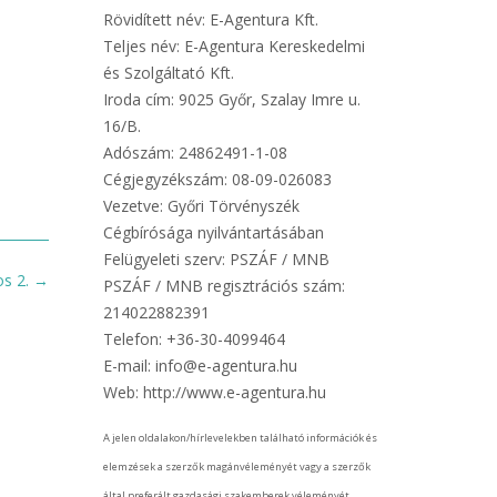
Rövidített név: E-Agentura Kft.
Teljes név: E-Agentura Kereskedelmi
és Szolgáltató Kft.
Iroda cím: 9025 Győr, Szalay Imre u.
16/B.
Adószám: 24862491-1-08
Cégjegyzékszám: 08-09-026083
Vezetve: Győri Törvényszék
Cégbírósága nyilvántartásában
Felügyeleti szerv: PSZÁF / MNB
os 2.
→
PSZÁF / MNB regisztrációs szám:
214022882391
Telefon: +36-30-4099464
E-mail: info@e-agentura.hu
Web: http://www.e-agentura.hu
A jelen oldalakon/hírlevelekben található információk és
elemzések a szerzők magánvéleményét vagy a szerzők
által preferált gazdasági szakemberek véleményét