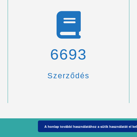
6900
Szerződés
A honlap további használatához a sütik használatát el kel