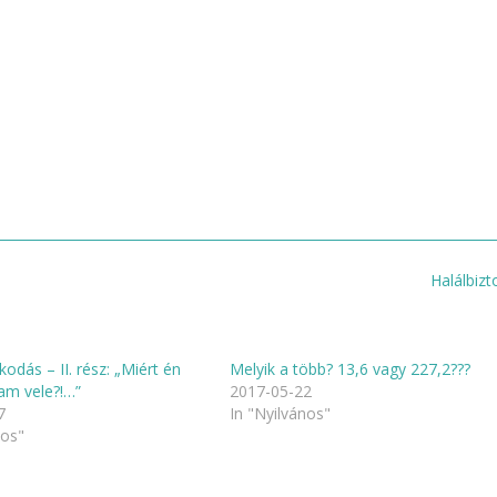
Halálbizt
dás – II. rész: „Miért én
Melyik a több? 13,6 vagy 227,2???
am vele?!…”
2017-05-22
7
In "Nyilvános"
nos"