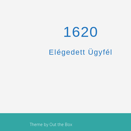
1670
Elégedett Ügyfél
Theme by
Out the Box