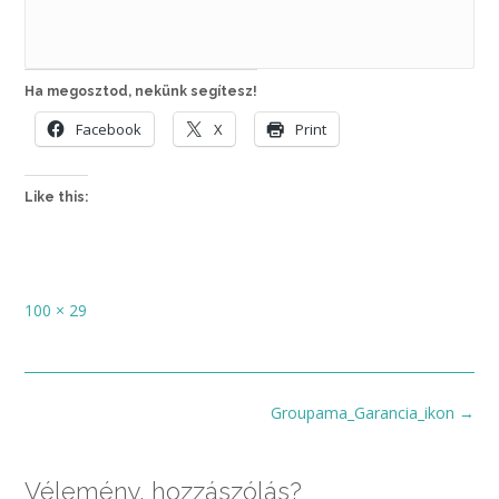
Ha megosztod, nekünk segítesz!
Facebook
X
Print
Like this:
Full
100 × 29
size
Post
Groupama_Garancia_ikon
→
navigation
Vélemény, hozzászólás?