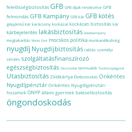
GFB
felelősségbiztosítás
GFB
GFB díjak rendezése
GFB Kampány
GFB kötés
felmondás
GFB kár
kockázati biztosítás
gépjármű kár
karácsony
kockázat
kár
lakásbiztosítás
kárbejelentés
lakáskampány
mocskos politika
megtakarítás
munkanélküliség
Mekk Elek
nyugdíj
Nyugdíjbiztosítás
rablás
személyi
szolgáltatásfinanszírozó
sérülés
egészségbiztosítás
tennivalók
Síbiztosítás
Tevékenységeink
Utasbiztosítás
Önkéntes
Zöldkártya
Életbiztosítás
Nyugdíjpénztár
Önkéntes Nyugdíjpénztári
ÖNYP
hozamok
állami gyermek balesetbiztosítás
öngondoskodás