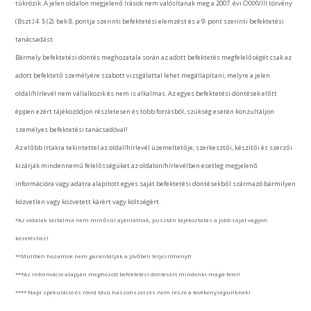
tükrözik. A jelen oldalon megjelenő írások nem valósítanak meg a 2007. évi CXXXVIII törvény
(Bszt.) 4. § (2). bek 8. pontja szerinti befektetési elemzést és a 9. pont szerinti befektetési
tanácsadást.
Bármely befektetési döntés meghozatala során az adott befektetés megfelelőségét csak az
adott befektető személyére szabott vizsgálattal lehet megállapítani, melyre a jelen
oldal/hírlevél nem vállalkozik és nem is alkalmas. Az egyes befektetési döntések előtt
éppen ezért tájékozódjon részletesen és több forrásból, szükség esetén konzultáljon
személyes befektetési tanácsadóval!
Az előbb írtakra tekintettel az oldal/hírlevél üzemeltetője, szerkesztői, készítői és szerzői
kizárják mindennemű felelősségüket az oldalon/hírlevélben esetleg megjelenő
információra vagy adatra alapított egyes saját befektetési döntésekből származó bármilyen
közvetlen vagy közvetett kárért vagy költségért.
*Az oldalak tartalma nem minősül ajánlatnak, pusztán tájékoztatás a jobb saját vagyon
kezeléshez!
**Múltbeli hozamok nem garantálják a jövőbeli teljesítményt!
***Az információ alapján meghozott befektetési döntésért mindenki maga felel!
**** Napi spekuláció és rövid távú haszonszerzés nem része a tevékenységünknek!