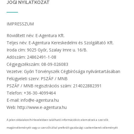
JOGI NYILATKOZAT
IMPRESSZUM
Rövidített név: E-Agentura Kft.
Teljes név: E-Agentura Kereskedelmi és Szolgáltató Kft.
Iroda cím: 9025 Győr, Szalay Imre u. 16/B.
Adószám: 24862491-1-08
Cégjegyzékszám: 08-09-026083
Vezetve: Győri Törvényszék Cégbírósága nyilvántartásában
Felügyeleti szerv: PSZÁF / MNB
PSZÁF / MNB regisztrációs szám: 214022882391
Telefon: +36-30-4099464
E-mail: info@e-agentura.hu
Web: http://www.e-agentura.hu
A jelen oldalakon/hírlevelekben található információk és elemzések a szerzők
magánvéleményét vagy a szerzők által preferált gazdasági szakemberek véleményét