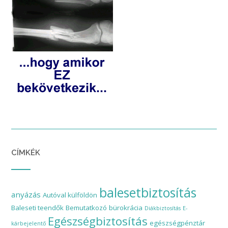
CÍMKÉK
balesetbiztosítás
anyázás
Autóval külföldön
Baleseti teendők
Bemutatkozó
bürokrácia
Diákbiztosítás
E-
Egészségbiztosítás
egészségpénztár
kárbejelentő