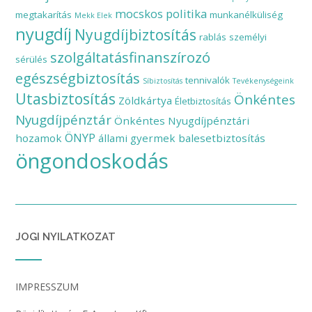
mocskos politika
megtakarítás
munkanélküliség
Mekk Elek
nyugdíj
Nyugdíjbiztosítás
rablás
személyi
szolgáltatásfinanszírozó
sérülés
egészségbiztosítás
tennivalók
Síbiztosítás
Tevékenységeink
Utasbiztosítás
Önkéntes
Zöldkártya
Életbiztosítás
Nyugdíjpénztár
Önkéntes Nyugdíjpénztári
ÖNYP
hozamok
állami gyermek balesetbiztosítás
öngondoskodás
JOGI NYILATKOZAT
IMPRESSZUM