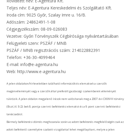
Rövidített név: E-Agentura Kft.
Teljes név: E-Agentura Kereskedelmi és Szolgáltató Kft.
Iroda cím: 9025 Győr, Szalay Imre u. 16/B.
Adószám: 24862491-1-08
Cégjegyzékszám: 08-09-026083
Vezetve: Győri Törvényszék Cégbírósága nyilvántartásában
Felügyeleti szerv: PSZÁF / MNB
PSZÁF / MNB regisztrációs szám: 214022882391
Telefon: +36-30-4099464
E-mail: info@e-agentura.hu
Web: http://www.e-agentura.hu
A jelen oldalakon/hírlevelekben található információk és elemzések a szerzők
magánvéleményét vagy a szerzők által preferált gazdasági szakemberek véleményét
tükrözik. A jelen oldalon megjelenő írások nem valósítanak meg a 2007. évi CXXXVIII törvény
(Bszt.) 4. § (2). bek 8. pontja szerinti befektetési elemzést és a 9. pont szerinti befektetési
tanácsadást.
Bármely befektetési döntés meghozatala során az adott befektetés megfelelőségét csak az
adott befektető személyére szabott vizsgálattal lehet megállapítani, melyre a jelen