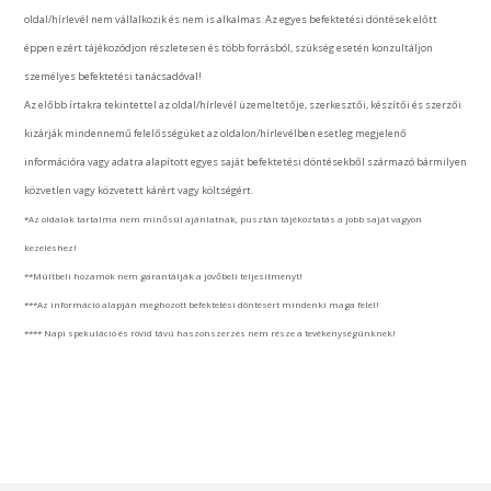
oldal/hírlevél nem vállalkozik és nem is alkalmas. Az egyes befektetési döntések előtt
éppen ezért tájékozódjon részletesen és több forrásból, szükség esetén konzultáljon
személyes befektetési tanácsadóval!
Az előbb írtakra tekintettel az oldal/hírlevél üzemeltetője, szerkesztői, készítői és szerzői
kizárják mindennemű felelősségüket az oldalon/hírlevélben esetleg megjelenő
információra vagy adatra alapított egyes saját befektetési döntésekből származó bármilyen
közvetlen vagy közvetett kárért vagy költségért.
*Az oldalak tartalma nem minősül ajánlatnak, pusztán tájékoztatás a jobb saját vagyon
kezeléshez!
**Múltbeli hozamok nem garantálják a jövőbeli teljesítményt!
***Az információ alapján meghozott befektetési döntésért mindenki maga felel!
**** Napi spekuláció és rövid távú haszonszerzés nem része a tevékenységünknek!