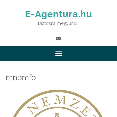
Skip
to
E-Agentura.hu
content
Biztosra megyünk…
mnbmfo