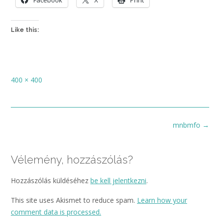
Facebook
X
Print
Like this:
Full
400 × 400
size
Post
mnbmfo
→
navigation
Vélemény, hozzászólás?
Hozzászólás küldéséhez
be kell jelentkezni
.
This site uses Akismet to reduce spam.
Learn how your
comment data is processed.