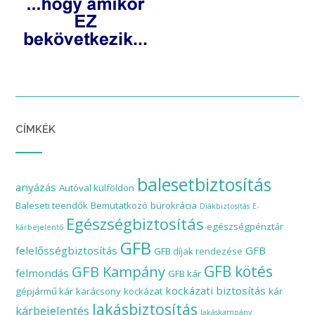
CÍMKÉK
balesetbiztosítás
anyázás
Autóval külföldön
Baleseti teendők
Bemutatkozó
bürokrácia
Diákbiztosítás
E-
Egészségbiztosítás
egészségpénztár
kárbejelentő
GFB
felelősségbiztosítás
GFB
GFB díjak rendezése
GFB Kampány
GFB kötés
felmondás
GFB kár
kockázati biztosítás
gépjármű kár
karácsony
kockázat
kár
lakásbiztosítás
kárbejelentés
lakáskampány