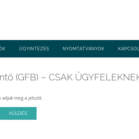
ŐK
ÜGYINTÉZÉS
NYOMTATVÁNYOK
KAPCSO
elentő (GFB) – CSAK ÜGYFELEKNE
 adjuk meg a jelszót.