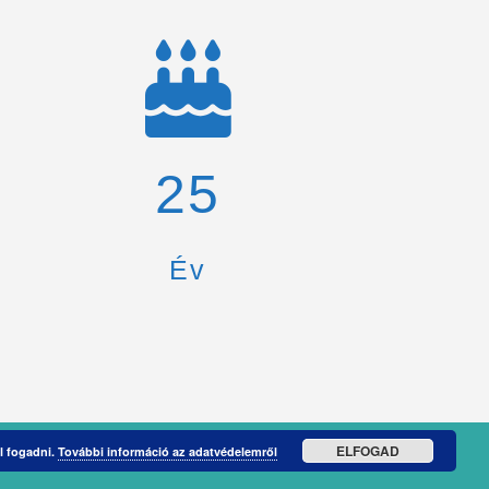
26
Év
ELFOGAD
l fogadni.
További információ az adatvédelemről