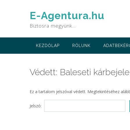
Skip
to
E-Agentura.hu
content
Biztosra megyünk…
KEZDŐLAP
RÓLUNK
ADATBEKÉR
Védett: Baleseti kárbej
Ez a tartalom jelszóval védett. Megtekintéséhez alább
Jelszó: