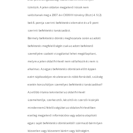
tükrözik. A jelen oldalon megjelenő írások nem
valósítanak meg a 2007. évi CXXXVIII törvény (Bszt.) 4. § (2).
bek 8. pontja szerinti befektetési elemzést és a 9. pont
szerinti befektetési tanácsadást.
Bármely befektetési döntés meghozatala során az adott
befektetés megfelelőségét csak az adott befektető
személyére szabott vizsgálattal lehet megállapítani,
melyre a jelen oldal/hírlevél nem vállalkozik és nem is
alkalmas. Az egyes befektetési döntések előtt éppen
ezért tájékozódjon részletesen és több forrásból, szükség
esetén konzultáljon személyes befektetési tanácsadóval!
Az előbb írtakra tekintettel az oldal/hírlevél
üzemeltetője, szerkesztői, készítői és szerzői kizárják
mindennemű felelősségüket az oldalon/hírlevélben
esetleg megjelenő információra vagy adatra alapított
egyes saját befektetési döntésekből származó bármilyen
közvetlen vagy közvetett kárért vagy költségért.