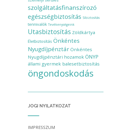
személyi sérülés
szolgáltatásfinanszírozó
egészségbiztosítás
Síbiztosítás
tennivalók
Tevékenységeink
Utasbiztosítás
Zöldkártya
Önkéntes
Életbiztosítás
Nyugdíjpénztár
Önkéntes
ÖNYP
Nyugdíjpénztári hozamok
állami gyermek balesetbiztosítás
öngondoskodás
JOGI NYILATKOZAT
IMPRESSZUM