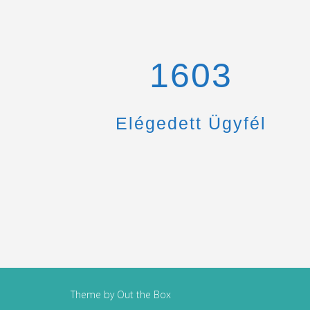
1670
Elégedett Ügyfél
Theme by
Out the Box