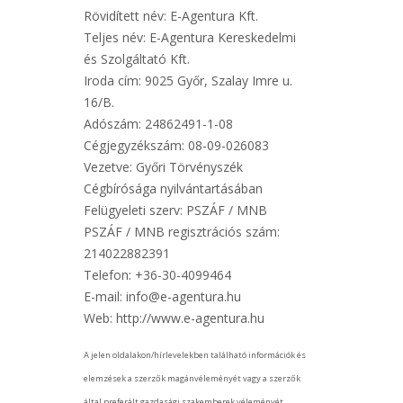
Rövidített név: E-Agentura Kft.
Teljes név: E-Agentura Kereskedelmi
és Szolgáltató Kft.
Iroda cím: 9025 Győr, Szalay Imre u.
16/B.
Adószám: 24862491-1-08
Cégjegyzékszám: 08-09-026083
Vezetve: Győri Törvényszék
Cégbírósága nyilvántartásában
Felügyeleti szerv: PSZÁF / MNB
PSZÁF / MNB regisztrációs szám:
214022882391
Telefon: +36-30-4099464
E-mail: info@e-agentura.hu
Web: http://www.e-agentura.hu
A jelen oldalakon/hírlevelekben található információk és
elemzések a szerzők magánvéleményét vagy a szerzők
által preferált gazdasági szakemberek véleményét