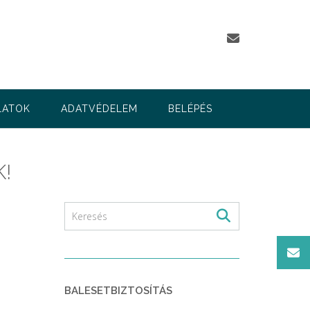
LATOK
ADATVÉDELEM
BELÉPÉS
K!
BALESETBIZTOSÍTÁS