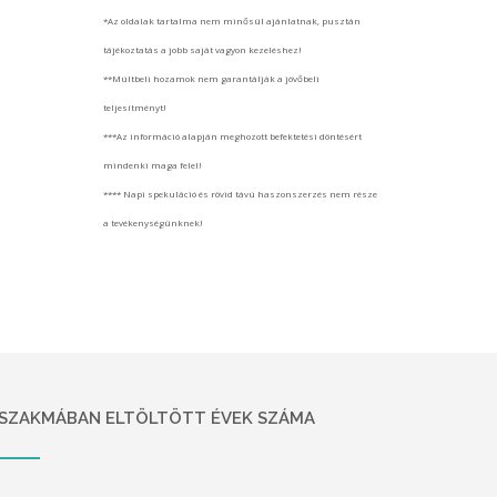
*Az oldalak tartalma nem minősül ajánlatnak, pusztán
tájékoztatás a jobb saját vagyon kezeléshez!
**Múltbeli hozamok nem garantálják a jövőbeli
teljesítményt!
***Az információ alapján meghozott befektetési döntésért
mindenki maga felel!
**** Napi spekuláció és rövid távú haszonszerzés nem része
a tevékenységünknek!
SZAKMÁBAN ELTÖLTÖTT ÉVEK SZÁMA