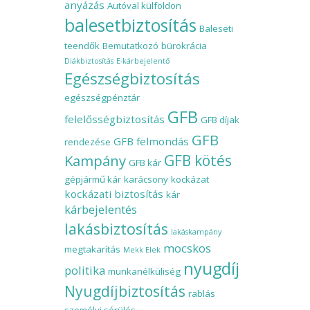
anyázás
Autóval külföldön
balesetbiztosítás
Baleseti
teendők
Bemutatkozó
bürokrácia
Diákbiztosítás
E-kárbejelentő
Egészségbiztosítás
egészségpénztár
GFB
felelősségbiztosítás
GFB díjak
GFB
GFB felmondás
rendezése
Kampány
GFB kötés
GFB kár
gépjármű kár
karácsony
kockázat
kockázati biztosítás
kár
kárbejelentés
lakásbiztosítás
lakáskampány
mocskos
megtakarítás
Mekk Elek
nyugdíj
politika
munkanélküliség
Nyugdíjbiztosítás
rablás