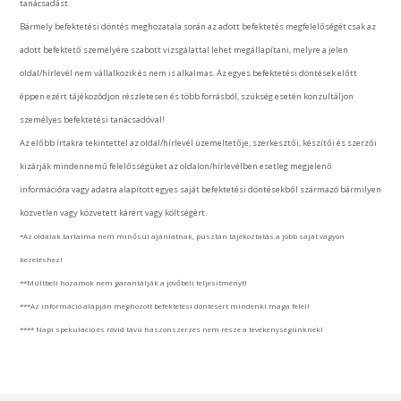
tanácsadást.
Bármely befektetési döntés meghozatala során az adott befektetés megfelelőségét csak az
adott befektető személyére szabott vizsgálattal lehet megállapítani, melyre a jelen
oldal/hírlevél nem vállalkozik és nem is alkalmas. Az egyes befektetési döntések előtt
éppen ezért tájékozódjon részletesen és több forrásból, szükség esetén konzultáljon
személyes befektetési tanácsadóval!
Az előbb írtakra tekintettel az oldal/hírlevél üzemeltetője, szerkesztői, készítői és szerzői
kizárják mindennemű felelősségüket az oldalon/hírlevélben esetleg megjelenő
információra vagy adatra alapított egyes saját befektetési döntésekből származó bármilyen
közvetlen vagy közvetett kárért vagy költségért.
*Az oldalak tartalma nem minősül ajánlatnak, pusztán tájékoztatás a jobb saját vagyon
kezeléshez!
**Múltbeli hozamok nem garantálják a jövőbeli teljesítményt!
***Az információ alapján meghozott befektetési döntésért mindenki maga felel!
**** Napi spekuláció és rövid távú haszonszerzés nem része a tevékenységünknek!