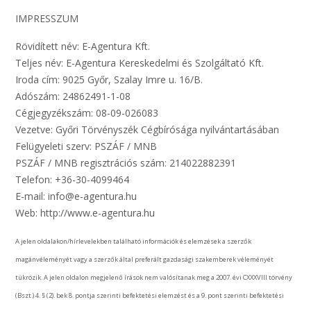
IMPRESSZUM
Rövidített név: E-Agentura Kft.
Teljes név: E-Agentura Kereskedelmi és Szolgáltató Kft.
Iroda cím: 9025 Győr, Szalay Imre u. 16/B.
Adószám: 24862491-1-08
Cégjegyzékszám: 08-09-026083
Vezetve: Győri Törvényszék Cégbírósága nyilvántartásában
Felügyeleti szerv: PSZÁF / MNB
PSZÁF / MNB regisztrációs szám: 214022882391
Telefon: +36-30-4099464
E-mail: info@e-agentura.hu
Web: http://www.e-agentura.hu
A jelen oldalakon/hírlevelekben található információk és elemzések a szerzők
magánvéleményét vagy a szerzők által preferált gazdasági szakemberek véleményét
tükrözik. A jelen oldalon megjelenő írások nem valósítanak meg a 2007. évi CXXXVIII törvény
(Bszt.) 4. § (2). bek 8. pontja szerinti befektetési elemzést és a 9. pont szerinti befektetési