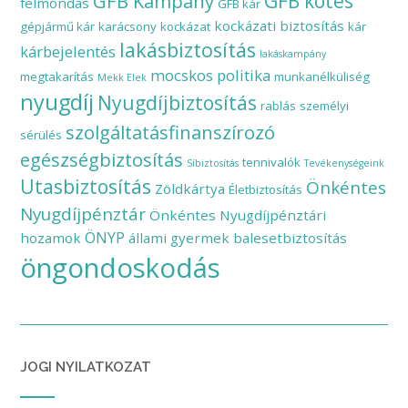
GFB Kampány
GFB kötés
felmondás
GFB kár
kockázati biztosítás
gépjármű kár
karácsony
kockázat
kár
lakásbiztosítás
kárbejelentés
lakáskampány
mocskos politika
megtakarítás
munkanélküliség
Mekk Elek
nyugdíj
Nyugdíjbiztosítás
rablás
személyi
szolgáltatásfinanszírozó
sérülés
egészségbiztosítás
tennivalók
Síbiztosítás
Tevékenységeink
Utasbiztosítás
Önkéntes
Zöldkártya
Életbiztosítás
Nyugdíjpénztár
Önkéntes Nyugdíjpénztári
ÖNYP
hozamok
állami gyermek balesetbiztosítás
öngondoskodás
JOGI NYILATKOZAT