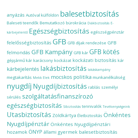
balesetbiztosítás
anyázás
Autóval külföldön
Baleseti teendők
Bemutatkozó
bürokrácia
Diákbiztosítás
E-
Egészségbiztosítás
egészségpénztár
kárbejelentő
GFB
felelősségbiztosítás
GFB
GFB díjak rendezése
GFB Kampány
GFB kötés
felmondás
GFB kár
kockázati biztosítás
gépjármű kár
karácsony
kockázat
kár
lakásbiztosítás
kárbejelentés
lakáskampány
mocskos politika
megtakarítás
munkanélküliség
Mekk Elek
nyugdíj
Nyugdíjbiztosítás
rablás
személyi
szolgáltatásfinanszírozó
sérülés
egészségbiztosítás
tennivalók
Síbiztosítás
Tevékenységeink
Utasbiztosítás
Önkéntes
Zöldkártya
Életbiztosítás
Nyugdíjpénztár
Önkéntes Nyugdíjpénztári
ÖNYP
hozamok
állami gyermek balesetbiztosítás