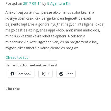
Posted on
2017-09-14
by
E-Agentura Kft.
Amikor baj történik… ..persze akkor nincs soha kéznél a
köznyelvben csak Kék-Sárga-ként emlegetett baleseti
bejelentő lap! Erre a gondra nyújthat nagyon intelligens (okos)
megoldást ez az ingyenes applikáció, amit mind androidos,
mind iOS készülékekre lehet telepíteni. A telefonja
mindenkinek a keze ügyében van, és ha megtörtént a baj,
rögtön elkészíthető a kárbejelentő és még az
Olvasd tovább!
Ha megosztod, nekünk segítesz!
Facebook
X
Print
Like this: