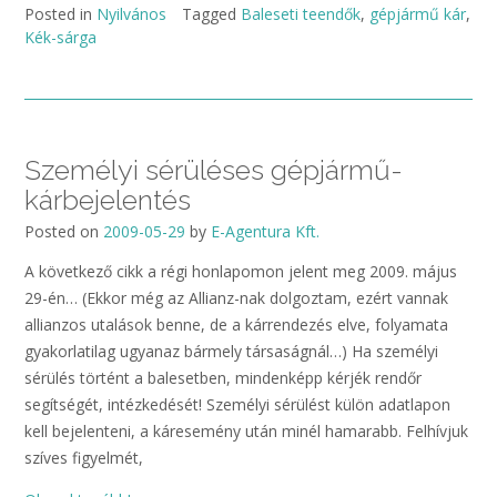
Posted in
Nyilvános
Tagged
Baleseti teendők
,
gépjármű kár
,
Kék-sárga
Személyi sérüléses gépjármű-
kárbejelentés
Posted on
2009-05-29
by
E-Agentura Kft.
A következő cikk a régi honlapomon jelent meg 2009. május
29-én… (Ekkor még az Allianz-nak dolgoztam, ezért vannak
allianzos utalások benne, de a kárrendezés elve, folyamata
gyakorlatilag ugyanaz bármely társaságnál…) Ha személyi
sérülés történt a balesetben, mindenképp kérjék rendőr
segítségét, intézkedését! Személyi sérülést külön adatlapon
kell bejelenteni, a káresemény után minél hamarabb. Felhívjuk
szíves figyelmét,