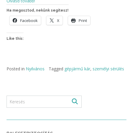
Olvasd tovább!
Ha megosztod, nekünk segítesz!
Facebook
X
Print
Like this:
Posted in
Nyilvános
Tagged
gépjármű kár
,
személyi sérülés