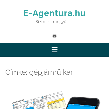
Skip
to
E-Agentura.hu
content
Biztosra megyünk…
Címke:
gépjármű kár