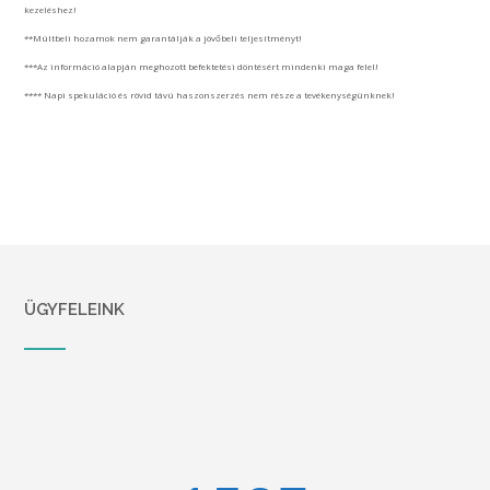
kezeléshez!
**Múltbeli hozamok nem garantálják a jövőbeli teljesítményt!
***Az információ alapján meghozott befektetési döntésért mindenki maga felel!
**** Napi spekuláció és rövid távú haszonszerzés nem része a tevékenységünknek!
ÜGYFELEINK