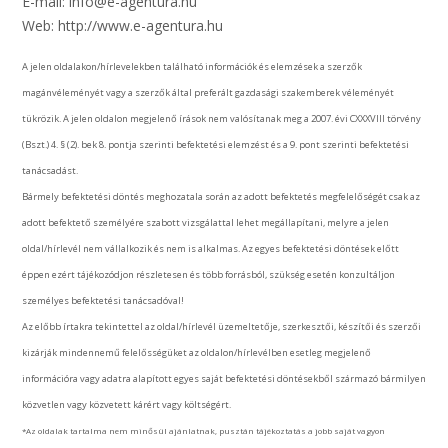
E-mail: info@e-agentura.hu
Web: http://www.e-agentura.hu
A jelen oldalakon/hírlevelekben található információk és elemzések a szerzők
magánvéleményét vagy a szerzők által preferált gazdasági szakemberek véleményét
tükrözik. A jelen oldalon megjelenő írások nem valósítanak meg a 2007. évi CXXXVIII törvény
(Bszt.) 4. § (2). bek 8. pontja szerinti befektetési elemzést és a 9. pont szerinti befektetési
tanácsadást.
Bármely befektetési döntés meghozatala során az adott befektetés megfelelőségét csak az
adott befektető személyére szabott vizsgálattal lehet megállapítani, melyre a jelen
oldal/hírlevél nem vállalkozik és nem is alkalmas. Az egyes befektetési döntések előtt
éppen ezért tájékozódjon részletesen és több forrásból, szükség esetén konzultáljon
személyes befektetési tanácsadóval!
Az előbb írtakra tekintettel az oldal/hírlevél üzemeltetője, szerkesztői, készítői és szerzői
kizárják mindennemű felelősségüket az oldalon/hírlevélben esetleg megjelenő
információra vagy adatra alapított egyes saját befektetési döntésekből származó bármilyen
közvetlen vagy közvetett kárért vagy költségért.
*Az oldalak tartalma nem minősül ajánlatnak, pusztán tájékoztatás a jobb saját vagyon