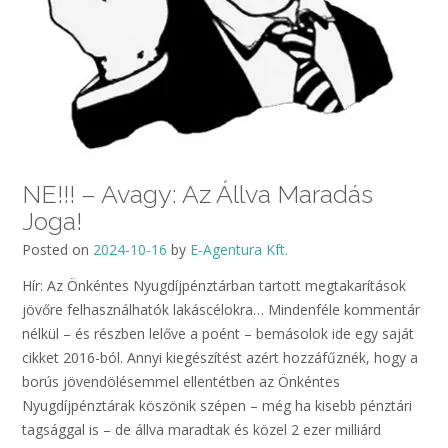
NE!!! – Avagy: Az Állva Maradás
Joga!
Posted on
2024-10-16
by
E-Agentura Kft.
Hír: Az Önkéntes Nyugdíjpénztárban tartott megtakarítások
jövőre felhasználhatók lakáscélokra… Mindenféle kommentár
nélkül – és részben lelőve a poént – bemásolok ide egy saját
cikket 2016-ból. Annyi kiegészítést azért hozzáfűznék, hogy a
borús jövendölésemmel ellentétben az Önkéntes
Nyugdíjpénztárak köszönik szépen – még ha kisebb pénztári
tagsággal is – de állva maradtak és közel 2 ezer milliárd