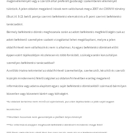
magánvéleményét vagy a szerzők által preferált gazdasági szakemberek véleményét
tükrözik. A jelen oldalon megjelenő írások nem valósítanak meg a 2007. évi CXXXVIII törvény
(Bszt.) 4. § (2). bek 8. pontja szerinti befektetési elemzést és a 9. pont szerinti befektetési
tanácsadást.
Bármely befektetési döntés meghozatala során az adott befektetés megfelelőségét csak az
adott befektető személyére szabott vizsgálattal lehet megállapítani, melyre a jelen
oldal/hírlevél nem vállalkozik és nem is alkalmas. Az egyes befektetési döntések előtt
éppen ezért tájékozódjon részletesen és több forrásból, szükség esetén konzultáljon
személyes befektetési tanácsadóval!
Az előbb írtakra tekintettel az oldal/hírlevél üzemeltetője, szerkesztői, készítői és szerzői
kizárják mindennemű felelősségüket az oldalon/hírlevélben esetleg megjelenő
információra vagy adatra alapított egyes saját befektetési döntésekből származó bármilyen
közvetlen vagy közvetett kárért vagy költségért.
*Az oldalak tartalma nem minősül ajánlatnak, pusztán tájékoztatás a jobb saját vagyon
kezeléshez!
**Múltbeli hozamok nem garantálják a jövőbeli teljesítményt!
***Az információ alapján meghozott befektetési döntésért mindenki maga felel!
**** Napi spekuláció és rövid távú haszonszerzés nem része a tevékenységünknek!