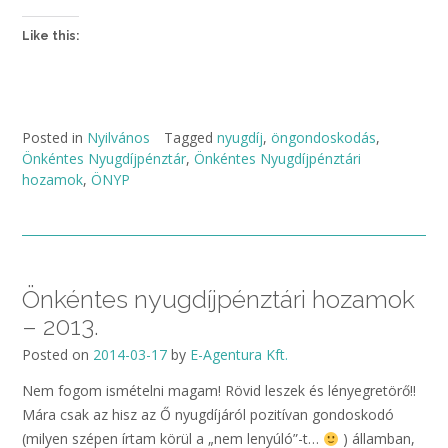
Like this:
Posted in
Nyilvános
Tagged
nyugdíj
,
öngondoskodás
,
Önkéntes Nyugdíjpénztár
,
Önkéntes Nyugdíjpénztári
hozamok
,
ÖNYP
Önkéntes nyugdíjpénztári hozamok
– 2013.
Posted on
2014-03-17
by
E-Agentura Kft.
Nem fogom ismételni magam! Rövid leszek és lényegretörő!!
Mára csak az hisz az Ő nyugdíjáról pozitívan gondoskodó
(milyen szépen írtam körül a „nem lenyúló”-t…
) államban,