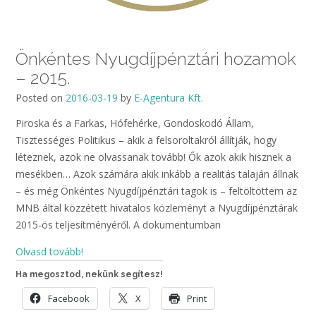
Önkéntes Nyugdíjpénztári hozamok
– 2015.
Posted on
2016-03-19
by
E-Agentura Kft.
Piroska és a Farkas, Hófehérke, Gondoskodó Állam,
Tisztességes Politikus – akik a felsoroltakról állítják, hogy
léteznek, azok ne olvassanak tovább! Ők azok akik hisznek a
mesékben… Azok számára akik inkább a realitás talaján állnak
– és még Önkéntes Nyugdíjpénztári tagok is – feltöltöttem az
MNB által közzétett hivatalos közleményt a Nyugdíjpénztárak
2015-ös teljesítményéről. A dokumentumban
Olvasd tovább!
Ha megosztod, nekünk segítesz!
Facebook
X
Print