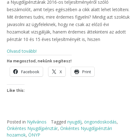
a Nyugdíjpénztárak 2016-os teljesítményéről szóló
beszámolót, amit teljes egészében a cikk alatt lehet letölteni.
Mit érdemes tudni, mire érdemes figyelni? Mindig azt szoktuk
javasolni az ügyfeleknek, hogy ne csak az előző évi
hozamokat vizsgálják, hanem érdemes áttekinteni az adott
pénztár 10 és 15 éves teljesítményét is, hiszen
Olvasd tovább!
Ha megosztod, nekünk segítesz!
Facebook
X
Print
Like this:
Posted in
Nyilvános
Tagged
nyugdíj
,
öngondoskodás
,
Önkéntes Nyugdíjpénztár
,
Önkéntes Nyugdíjpénztári
hozamok
,
ÖNYP