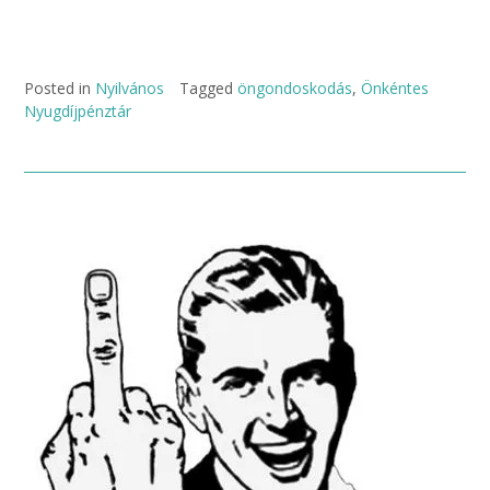
Posted in
Nyilvános
Tagged
öngondoskodás
,
Önkéntes
Nyugdíjpénztár