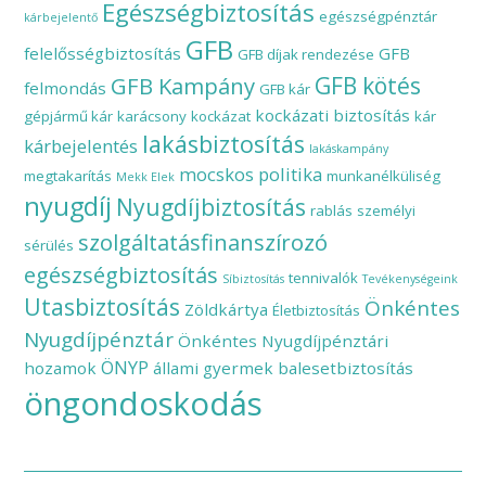
Egészségbiztosítás
egészségpénztár
kárbejelentő
GFB
felelősségbiztosítás
GFB
GFB díjak rendezése
GFB Kampány
GFB kötés
felmondás
GFB kár
kockázati biztosítás
gépjármű kár
karácsony
kockázat
kár
lakásbiztosítás
kárbejelentés
lakáskampány
mocskos politika
megtakarítás
munkanélküliség
Mekk Elek
nyugdíj
Nyugdíjbiztosítás
rablás
személyi
szolgáltatásfinanszírozó
sérülés
egészségbiztosítás
tennivalók
Síbiztosítás
Tevékenységeink
Utasbiztosítás
Önkéntes
Zöldkártya
Életbiztosítás
Nyugdíjpénztár
Önkéntes Nyugdíjpénztári
ÖNYP
hozamok
állami gyermek balesetbiztosítás
öngondoskodás