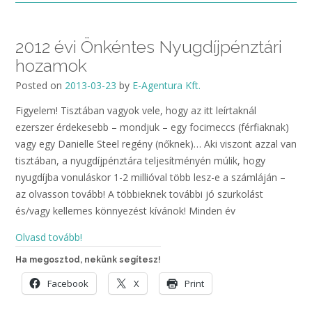
2012 évi Önkéntes Nyugdíjpénztári
hozamok
Posted on
2013-03-23
by
E-Agentura Kft.
Figyelem! Tisztában vagyok vele, hogy az itt leírtaknál
ezerszer érdekesebb – mondjuk – egy focimeccs (férfiaknak)
vagy egy Danielle Steel regény (nőknek)… Aki viszont azzal van
tisztában, a nyugdíjpénztára teljesítményén múlik, hogy
nyugdíjba vonuláskor 1-2 millióval több lesz-e a számláján –
az olvasson tovább! A többieknek további jó szurkolást
és/vagy kellemes könnyezést kívánok! Minden év
Olvasd tovább!
Ha megosztod, nekünk segítesz!
Facebook
X
Print