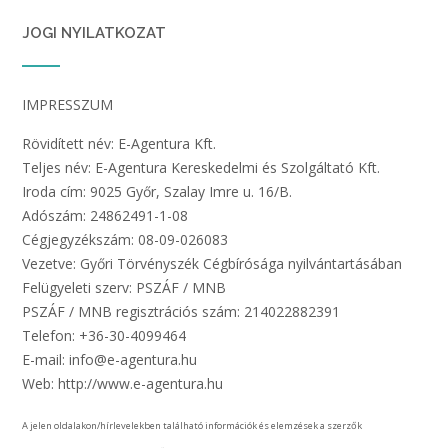
JOGI NYILATKOZAT
IMPRESSZUM
Rövidített név: E-Agentura Kft.
Teljes név: E-Agentura Kereskedelmi és Szolgáltató Kft.
Iroda cím: 9025 Győr, Szalay Imre u. 16/B.
Adószám: 24862491-1-08
Cégjegyzékszám: 08-09-026083
Vezetve: Győri Törvényszék Cégbírósága nyilvántartásában
Felügyeleti szerv: PSZÁF / MNB
PSZÁF / MNB regisztrációs szám: 214022882391
Telefon: +36-30-4099464
E-mail: info@e-agentura.hu
Web: http://www.e-agentura.hu
A jelen oldalakon/hírlevelekben található információk és elemzések a szerzők