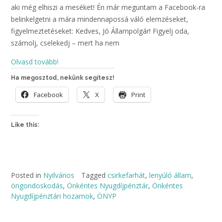
aki még elhiszi a meséket! Én már meguntam a Facebook-ra
belinkelgetni a mára mindennapossá váló elemzéseket,
figyelmeztetéseket: Kedves, Jó Állampolgár! Figyelj oda,
számolj, cselekedj – mert ha nem
Olvasd tovább!
Ha megosztod, nekünk segítesz!
Facebook
X
Print
Like this:
Posted in
Nyilvános
Tagged
csirkefarhát
,
lenyúló állam
,
öngondoskodás
,
Önkéntes Nyugdíjpénztár
,
Önkéntes
Nyugdíjpénztári hozamok
,
ÖNYP