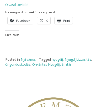
Olvasd tovább!
Ha megosztod, nekünk segítesz!
Facebook
X
Print
Like this:
Posted in
Nyilvános
Tagged
nyugdíj
,
Nyugdíjbiztosítás
,
öngondoskodás
,
Önkéntes Nyugdíjpénztár