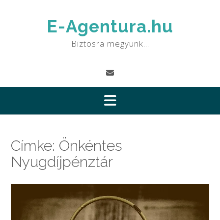
Skip
to
E-Agentura.hu
content
Biztosra megyünk…
Címke:
Önkéntes
Nyugdíjpénztár