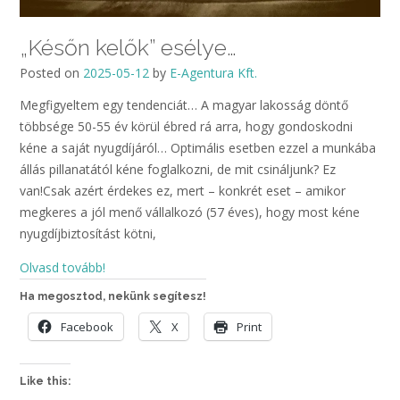
„Későn kelők” esélye…
Posted on
2025-05-12
by
E-Agentura Kft.
Megfigyeltem egy tendenciát… A magyar lakosság döntő
többsége 50-55 év körül ébred rá arra, hogy gondoskodni
kéne a saját nyugdíjáról… Optimális esetben ezzel a munkába
állás pillanatától kéne foglalkozni, de mit csináljunk? Ez
van!Csak azért érdekes ez, mert – konkrét eset – amikor
megkeres a jól menő vállalkozó (57 éves), hogy most kéne
nyugdíjbiztosítást kötni,
Olvasd tovább!
Ha megosztod, nekünk segítesz!
Facebook
X
Print
Like this: