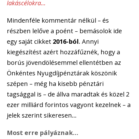
lakáscélokra…
Mindenféle kommentár nélkül – és
részben lelőve a poént – bemásolok ide
egy saját cikket
2016-ból
. Annyi
kiegészítést azért hozzáfűznék, hogy a
borús jövendölésemmel ellentétben az
Önkéntes Nyugdíjpénztárak köszönik
szépen – még ha kisebb pénztári
tagsággal is – de állva maradtak és közel 2
ezer milliárd forintos vagyont kezelnek – a
jelek szerint sikeresen…
Most erre pályáznak…