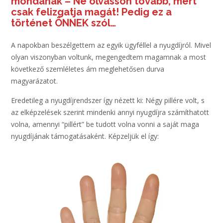
mondanak – Ne olvasson tovább, mert
csak felizgatja magát! Pedig ez a
történet ÖNNEK szól…
A napokban beszélgettem az egyik ügyféllel a nyugdíjról. Mivel
olyan viszonyban voltunk, megengedtem magamnak a most
következő szemléletes ám meglehetősen durva
magyarázatot.
Eredetileg a nyugdíjrendszer így nézett ki: Négy pillére volt, s
az elképzelések szerint mindenki annyi nyugdíjra számíthatott
volna, amennyi “pillért” be tudott volna vonni a saját maga
nyugdíjának támogatásaként. Képzeljük el így: