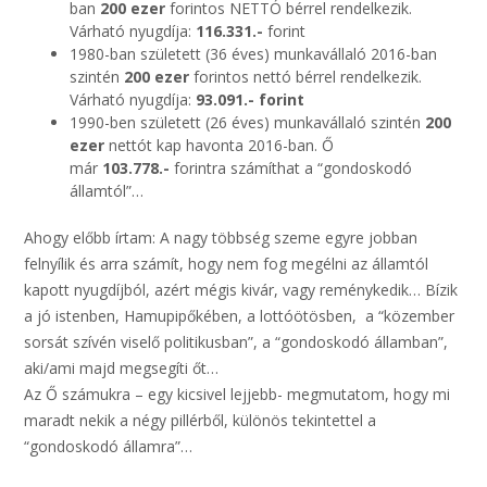
ban
200 ezer
forintos NETTÓ bérrel rendelkezik.
Várható nyugdíja:
116.331.-
forint
1980-ban született (36 éves) munkavállaló 2016-ban
szintén
200 ezer
forintos nettó bérrel rendelkezik.
Várható nyugdíja:
93.091.- forint
1990-ben született (26 éves) munkavállaló szintén
200
ezer
nettót kap havonta 2016-ban. Ő
már
103.778.-
forintra számíthat a “gondoskodó
államtól”…
Ahogy előbb írtam: A nagy többség szeme egyre jobban
felnyílik és arra számít, hogy nem fog megélni az államtól
kapott nyugdíjból, azért mégis kivár, vagy reménykedik… Bízik
a jó istenben, Hamupipőkében, a lottóötösben, a “közember
sorsát szívén viselő politikusban”, a “gondoskodó államban”,
aki/ami majd megsegíti őt…
Az Ő számukra – egy kicsivel lejjebb- megmutatom, hogy mi
maradt nekik a négy pillérből, különös tekintettel a
“gondoskodó államra”…