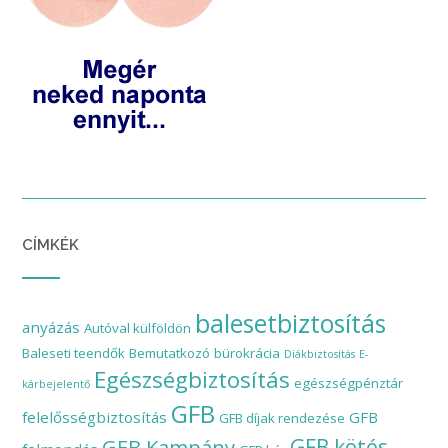
CÍMKÉK
balesetbiztosítás
anyázás
Autóval külföldön
Baleseti teendők
Bemutatkozó
bürokrácia
Diákbiztosítás
E-
Egészségbiztosítás
egészségpénztár
kárbejelentő
GFB
felelősségbiztosítás
GFB
GFB díjak rendezése
GFB Kampány
GFB kötés