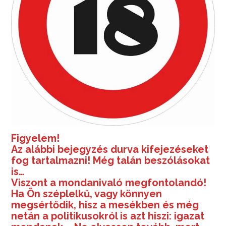
Figyelem!
Az alábbi bejegyzés durva kifejezéseket
fog tartalmazni! Még talán beszólásokat
is…
Viszont a mondanivaló megfontolandó!
Ha Ön széplelkű, vagy könnyen
megsértődik, hisz a mesékben és még
netán a politikusokról is azt hiszi: igazat