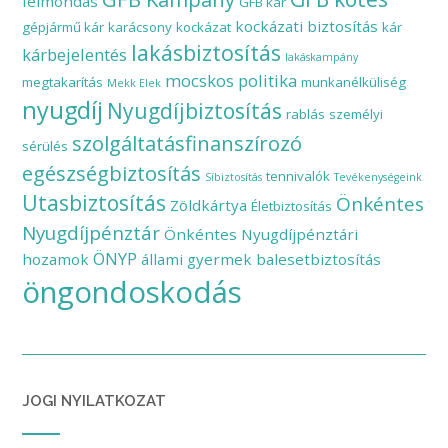
felmondás
GFB kár
kockázati biztosítás
gépjármű kár
karácsony
kockázat
kár
lakásbiztosítás
kárbejelentés
lakáskampány
mocskos politika
megtakarítás
munkanélküliség
Mekk Elek
nyugdíj
Nyugdíjbiztosítás
rablás
személyi
szolgáltatásfinanszírozó
sérülés
egészségbiztosítás
tennivalók
Síbiztosítás
Tevékenységeink
Utasbiztosítás
Önkéntes
Zöldkártya
Életbiztosítás
Nyugdíjpénztár
Önkéntes Nyugdíjpénztári
ÖNYP
hozamok
állami gyermek balesetbiztosítás
öngondoskodás
JOGI NYILATKOZAT