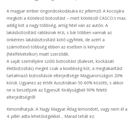
A magyar ember öngondoskodására ez jellemző: A kocsijára
megköti a Kötelező biztosítást – mert kötelező! CASCO-t max
addig köt a nagy többség, amíg hitel van az autón. A
lakásbiztosítást rablásnak érzi, s bár többen vannak az
önkéntes lakásbiztosítást kötő ügyfelek, de azért a
számottevő többség ebben az esetben is kényszer
(hitelfelvételkor) miatt szerződik.
A saját személyére szóló biztosítást (Baleset, kockázati
életbiztosítás) megint csak a kisebbség köt, a megtakarítást
tartalmazó biztosítások elterjedtsége Magyarországon 20%
körüli. Ugyanez az érték Ausztriában 50-60% közötti, s akkor
ne is beszéljünk az Egyesült Királyságbeli 90% feletti
elterjedtségről!
Kimondhatjuk: A Nagy Magyar Átlag lemondott, vagy nem él a
4. pillér adta lehetőségekkel… Marad tehát ez: