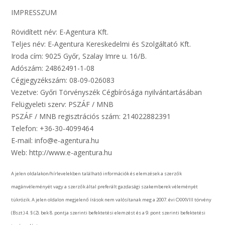
IMPRESSZUM
Rövidített név: E-Agentura Kft.
Teljes név: E-Agentura Kereskedelmi és Szolgáltató Kft.
Iroda cím: 9025 Győr, Szalay Imre u. 16/B.
Adószám: 24862491-1-08
Cégjegyzékszám: 08-09-026083
Vezetve: Győri Törvényszék Cégbírósága nyilvántartásában
Felügyeleti szerv: PSZÁF / MNB
PSZÁF / MNB regisztrációs szám: 214022882391
Telefon: +36-30-4099464
E-mail: info@e-agentura.hu
Web: http://www.e-agentura.hu
A jelen oldalakon/hírlevelekben található információk és elemzések a szerzők
magánvéleményét vagy a szerzők által preferált gazdasági szakemberek véleményét
tükrözik. A jelen oldalon megjelenő írások nem valósítanak meg a 2007. évi CXXXVIII törvény
(Bszt.) 4. § (2). bek 8. pontja szerinti befektetési elemzést és a 9. pont szerinti befektetési