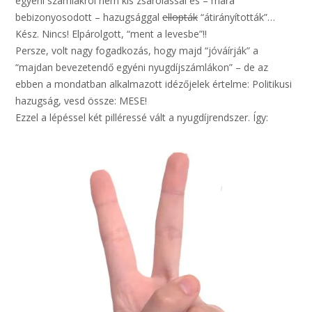
egyéni számlákról nem kis zsarolással és – mára
bebizonyosodott – hazugsággal
ellopták
“átirányították”…
Kész. Nincs! Elpárolgott, “ment a levesbe”!!
Persze, volt nagy fogadkozás, hogy majd “jóváírják” a
“majdan bevezetendő egyéni nyugdíjszámlákon” – de az
ebben a mondatban alkalmazott idézőjelek értelme: Politikusi
hazugság, vesd össze: MESE!
Ezzel a lépéssel két pilléressé vált a nyugdíjrendszer. Így: