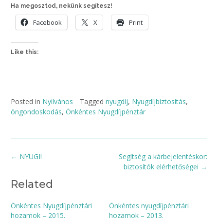
Ha megosztod, nekünk segítesz!
Facebook
X
Print
Like this:
Posted in
Nyilvános
Tagged
nyugdíj
,
Nyugdíjbiztosítás
,
öngondoskodás
,
Önkéntes Nyugdíjpénztár
Post
←
NYUGI!
Segítség a kárbejelentéskor:
navigation
biztosítók elérhetőségei
→
Related
Önkéntes Nyugdíjpénztári
Önkéntes nyugdíjpénztári
hozamok – 2015.
hozamok – 2013.