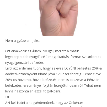
Nem a győzelem jele…
Ott árválkodik az Állami Nyugdíj mellett a másik
legelterjedtebb nyugdíj célú megtakarítási forma: Az Önkéntes
nyugdíjpénztári befizetés.
Erről azt érdemes tudni, hogy az éves EGYÉNI befizetés 20%-a
adókedvezményként írható jóvá 120 ezer forintig. Tehát eleve
20%-os hozamot hoz a befizetés, nem is beszélve a Pénztár
befektetési eredményei folytán létrejött hozamról! Tehát nem
lenne haszontalan ezzel foglalkozni.
DE!
Azt kell tudni a nagyérdeműnek, hogy az Önkéntes