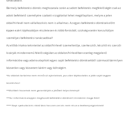
tanácsadást.
Bármely befektetési döntés meghozatala során az adott befektetés megfelelőségét csak az
adott befektető személyére szabott vizsgálattal lehet megállapítani, melyre a jelen
oldal/hírlevél nem vállalkozik és nem is alkalmas. Az egyes befektetési döntések előtt
éppen ezért tájékozódjon részletesen és több forrásból, szükség esetén konzultáljon
személyes befektetési tanácsadóval!
Az előbb írtakra tekintettel az oldal/hírlevél üzemeltetője, szerkesztői, készítői és szerzői
kizárják mindennemű felelősségüket az oldalon/hírlevélben esetleg megjelenő
információra vagy adatra alapított egyes saját befektetési döntésekből származó bármilyen
közvetlen vagy közvetett kárért vagy költségért.
*Az oldalak tartalma nem minősül ajánlatnak, pusztán tájékoztatás a jobb saját vagyon
kezeléshez!
**Múltbeli hozamok nem garantálják a jövőbeli teljesítményt!
***Az információ alapján meghozott befektetési döntésért mindenki maga felel!
**** Napi spekuláció és rövid távú haszonszerzés nem része a tevékenységünknek!