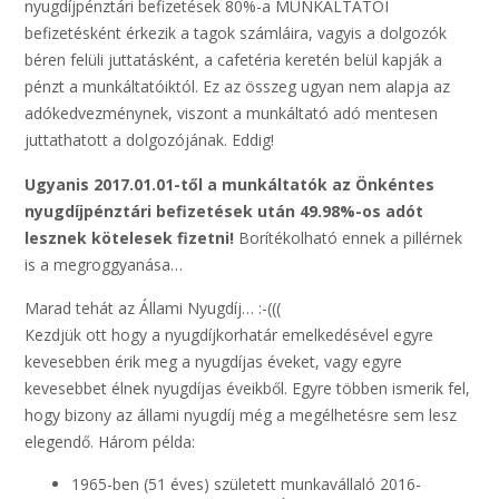
nyugdíjpénztári befizetések 80%-a MUNKÁLTATÓI
befizetésként érkezik a tagok számláira, vagyis a dolgozók
béren felüli juttatásként, a cafetéria keretén belül kapják a
pénzt a munkáltatóiktól. Ez az összeg ugyan nem alapja az
adókedvezménynek, viszont a munkáltató adó mentesen
juttathatott a dolgozójának. Eddig!
Ugyanis 2017.01.01-től a munkáltatók az Önkéntes
nyugdíjpénztári befizetések után 49.98%-os adót
lesznek kötelesek fizetni!
Borítékolható ennek a pillérnek
is a megroggyanása…
Marad tehát az Állami Nyugdíj… :-(((
Kezdjük ott hogy a nyugdíjkorhatár emelkedésével egyre
kevesebben érik meg a nyugdíjas éveket, vagy egyre
kevesebbet élnek nyugdíjas éveikből. Egyre többen ismerik fel,
hogy bizony az állami nyugdíj még a megélhetésre sem lesz
elegendő. Három példa:
1965-ben (51 éves) született munkavállaló 2016-