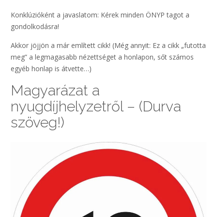
Konklúzióként a javaslatom: Kérek minden ÖNYP tagot a
gondolkodásra!
Akkor jöjjön a már említett cikk! (Még annyit: Ez a cikk „futotta
meg” a legmagasabb nézettséget a honlapon, sőt számos
egyéb honlap is átvette…)
Magyarázat a
nyugdíjhelyzetről – (Durva
szöveg!)