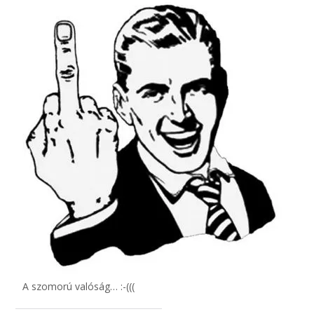
A szomorú valóság… :-(((