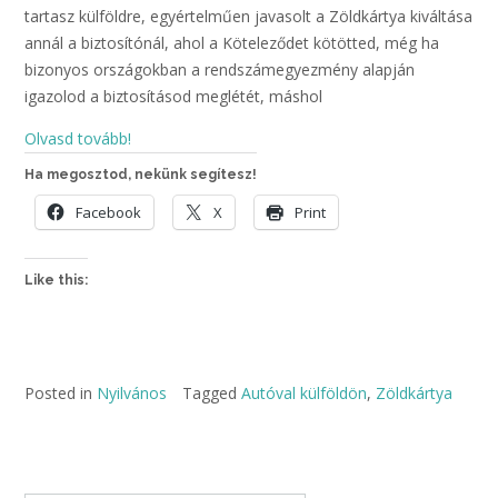
tartasz külföldre, egyértelműen javasolt a Zöldkártya kiváltása
annál a biztosítónál, ahol a Köteleződet kötötted, még ha
bizonyos országokban a rendszámegyezmény alapján
igazolod a biztosításod meglétét, máshol
Olvasd tovább!
Ha megosztod, nekünk segítesz!
Facebook
X
Print
Like this:
Posted in
Nyilvános
Tagged
Autóval külföldön
,
Zöldkártya