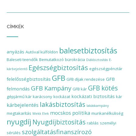
CÍMKÉK
balesetbiztosítás
anyázás
Autóval külföldön
Baleseti teendők
Bemutatkozó
bürokrácia
Diákbiztosítás
E-
Egészségbiztosítás
egészségpénztár
kárbejelentő
GFB
felelősségbiztosítás
GFB
GFB díjak rendezése
GFB Kampány
GFB kötés
felmondás
GFB kár
kockázati biztosítás
gépjármű kár
karácsony
kockázat
kár
lakásbiztosítás
kárbejelentés
lakáskampány
mocskos politika
megtakarítás
munkanélküliség
Mekk Elek
nyugdíj
Nyugdíjbiztosítás
rablás
személyi
szolgáltatásfinanszírozó
sérülés