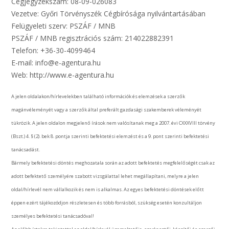
Cégjegyzékszám: 08-09-026083
Vezetve: Győri Törvényszék Cégbírósága nyilvántartásában
Felügyeleti szerv: PSZÁF / MNB
PSZÁF / MNB regisztrációs szám: 214022882391
Telefon: +36-30-4099464
E-mail: info@e-agentura.hu
Web: http://www.e-agentura.hu
A jelen oldalakon/hírlevelekben található információk és elemzések a szerzők
magánvéleményét vagy a szerzők által preferált gazdasági szakemberek véleményét
tükrözik. A jelen oldalon megjelenő írások nem valósítanak meg a 2007. évi CXXXVIII törvény
(Bszt.) 4. § (2). bek 8. pontja szerinti befektetési elemzést és a 9. pont szerinti befektetési
tanácsadást.
Bármely befektetési döntés meghozatala során az adott befektetés megfelelőségét csak az
adott befektető személyére szabott vizsgálattal lehet megállapítani, melyre a jelen
oldal/hírlevél nem vállalkozik és nem is alkalmas. Az egyes befektetési döntések előtt
éppen ezért tájékozódjon részletesen és több forrásból, szükség esetén konzultáljon
személyes befektetési tanácsadóval!