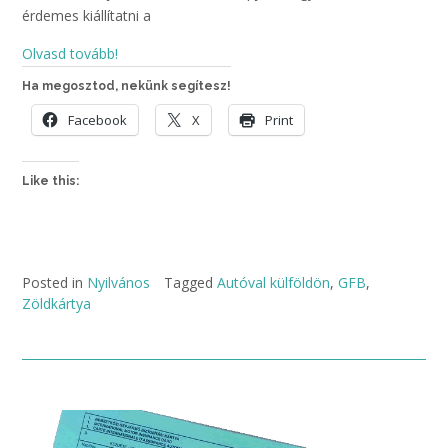
érdemes kiállítatni a
Olvasd tovább!
Ha megosztod, nekünk segítesz!
Facebook
X
Print
Like this:
Posted in
Nyilvános
Tagged
Autóval külföldön
,
GFB
,
Zöldkártya