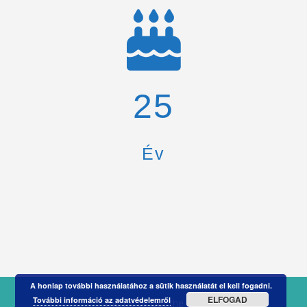
26
Év
A honlap további használatához a sütik használatát el kell fogadni.
ELFOGAD
További információ az adatvédelemről
Theme by
Out the Box