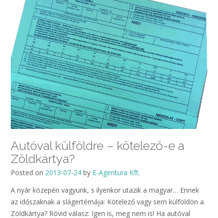
Autóval külföldre – kötelező-e a
Zöldkártya?
Posted on
2013-07-24
by
E-Agentura Kft.
A nyár közepén vagyunk, s ilyenkor utazik a magyar… Ennek
az időszaknak a slágertémája: Kötelező vagy sem külföldön a
Zöldkártya? Rövid válasz: Igen is, meg nem is! Ha autóval