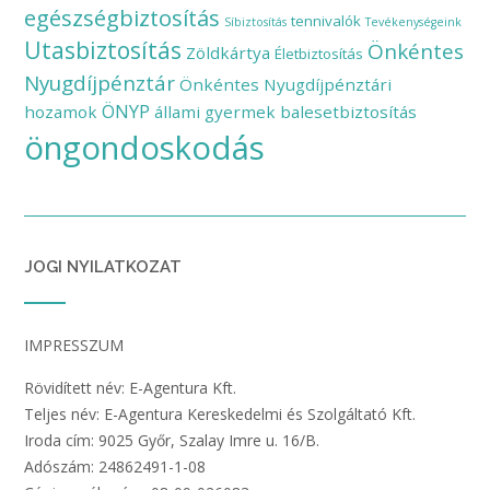
egészségbiztosítás
tennivalók
Síbiztosítás
Tevékenységeink
Utasbiztosítás
Önkéntes
Zöldkártya
Életbiztosítás
Nyugdíjpénztár
Önkéntes Nyugdíjpénztári
ÖNYP
hozamok
állami gyermek balesetbiztosítás
öngondoskodás
JOGI NYILATKOZAT
IMPRESSZUM
Rövidített név: E-Agentura Kft.
Teljes név: E-Agentura Kereskedelmi és Szolgáltató Kft.
Iroda cím: 9025 Győr, Szalay Imre u. 16/B.
Adószám: 24862491-1-08