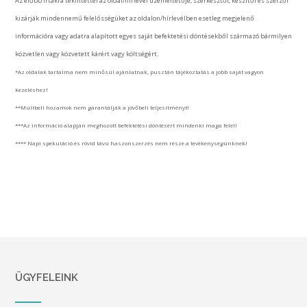
Az előbb írtakra tekintettel az oldal/hírlevél üzemeltetője, szerkesztői, készítői és szerzői
kizárják mindennemű felelősségüket az oldalon/hírlevélben esetleg megjelenő
információra vagy adatra alapított egyes saját befektetési döntésekből származó bármilyen
közvetlen vagy közvetett kárért vagy költségért.
*Az oldalak tartalma nem minősül ajánlatnak, pusztán tájékoztatás a jobb saját vagyon
kezeléshez!
**Múltbeli hozamok nem garantálják a jövőbeli teljesítményt!
***Az információ alapján meghozott befektetési döntésért mindenki maga felel!
**** Napi spekuláció és rövid távú haszonszerzés nem része a tevékenységünknek!
ÜGYFELEINK