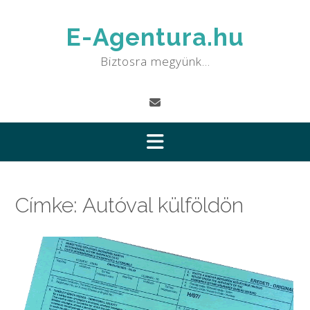
Skip
to
E-Agentura.hu
content
Biztosra megyünk…
Címke:
Autóval külföldön