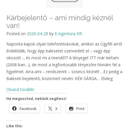
Kárbejelentő – ami mindig kéznél
van!
Posted on
2026-04-28
by
E-Agentura Kft.
Naponta kapok olyan telefonhívásokat, amikor az Ügyfél arról
érdeklődik, hogy épp balesetet szenvedett el – vagy épp
okozott -, és most mi a teendő?? A lényeget ITT már leírtam
(2008-ban…), de most a legfontosabb tényezőre hívnám fel a
figyelmet. Arra ami – rendszerint – sosincs kéznél! …Ez pedig a
Baleseti bejelentő, közismert nevén: KÉK-SÁRGA… Elvileg
Olvasd tovább!
Ha megosztod, nekünk segítesz!
Facebook
X
Print
Like this: