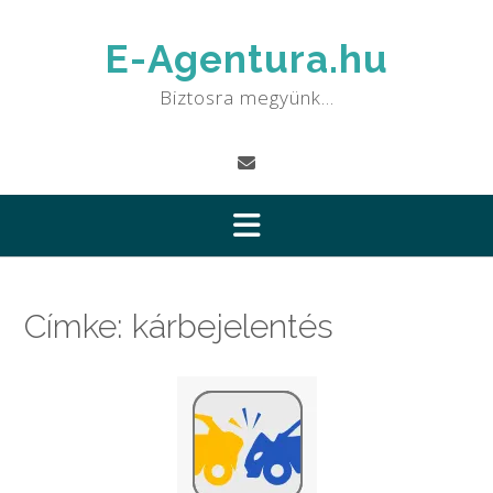
Skip
to
E-Agentura.hu
content
Biztosra megyünk…
Címke:
kárbejelentés