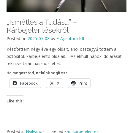
„Ismétlés a Tudás….” –
Kárbejelentésekről
Posted on
2025-07-08
by
E-Agentura Kft.
Készítettem négy éve egy oldalt, ahol összegyűjtöttem a
biztosítók kárbejelentő oldalait…. Az elmúlt napok időjárását
tekintve talán hasznos lehet….
Ha megosztod, nekünk segítesz!
Facebook
X
Print
Like this:
Posted in
Nyilvános
Tagged
kár
,
kárbejelentés