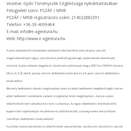
Vezetve: Győri Törvényszék Cégbírósága nyilvántartásában
Felügyeleti szerv: PSZÁF / MNB
PSZÁF / MNB regisztrációs szám: 214022882391
Telefon: +36-30-4099464
E-mail: info@e-agentura.hu
Web: http://www.e-agentura.hu
A jelen oldalakon/hírlevelekben található információk és elemzések a szerzők
magánvéleményét vagy a szerzők által preferált gazdasági szakemberek véleményét
tükrözik. A jelen oldalon megjelenő írások nem valósítanak meg a 2007. évi CXXXVIII törvény
(Bszt.) 4. § (2). bek 8. pontja szerinti befektetési elemzést és a 9. pont szerinti befektetési
tanácsadást.
Bármely befektetési döntés meghozatala során az adott befektetés megfelelőségét csak az
adott befektető személyére szabott vizsgálattal lehet megállapítani, melyre a jelen
oldal/hírlevél nem vállalkozik és nem is alkalmas. Az egyes befektetési döntések előtt
éppen ezért tájékozódjon részletesen és több forrásból, szükség esetén konzultáljon
személyes befektetési tanácsadóval!
Az előbb írtakra tekintettel az oldal/hírlevél üzemeltetője, szerkesztői, készítői és szerzői