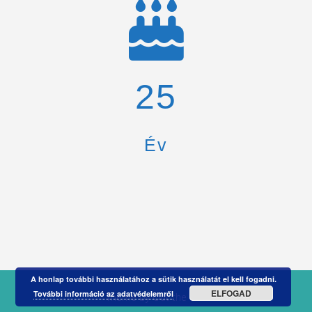
26
Év
A honlap további használatához a sütik használatát el kell fogadni.
ELFOGAD
További információ az adatvédelemről
Theme by
Out the Box