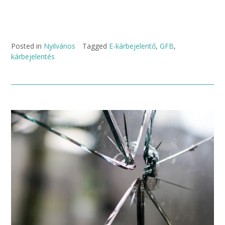
Posted in
Nyilvános
Tagged
E-kárbejelentő
,
GFB
,
kárbejelentés