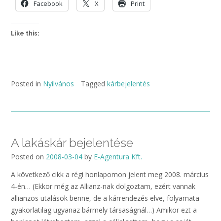
Facebook
X
Print
Like this:
Posted in
Nyilvános
Tagged
kárbejelentés
A lakáskár bejelentése
Posted on
2008-03-04
by
E-Agentura Kft.
A következő cikk a régi honlapomon jelent meg 2008. március
4-én… (Ekkor még az Allianz-nak dolgoztam, ezért vannak
allianzos utalások benne, de a kárrendezés elve, folyamata
gyakorlatilag ugyanaz bármely társaságnál…) Amikor ezt a