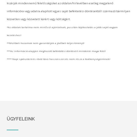
kizárják mindennemű felelősségüket az oldalon/hírlevélben esetleg megjelenő
információra vagy adatra alapított egyes saját befektetési döntésekből származó bármilyen
közvetlen vagy közvetett kárért vagy költségért.
*Az oldalak tartalma nem minősül ajánlatnak, pusztán tájékoztatás a jobb saját vagyon
kezeléshez!
**Múltbeli hozamok nem garantálják a jövőbeli teljesítményt!
***Az információ alapján meghozott befektetési döntésért mindenki maga felel!
**** Napi spekuláció és rövid távú haszonszerzés nem része a tevékenységünknek!
ÜGYFELEINK