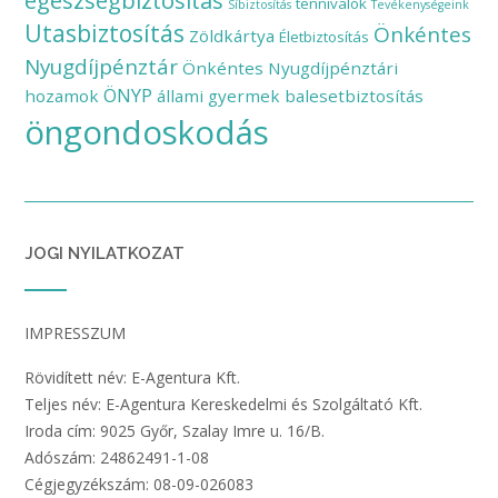
egészségbiztosítás
tennivalók
Síbiztosítás
Tevékenységeink
Utasbiztosítás
Önkéntes
Zöldkártya
Életbiztosítás
Nyugdíjpénztár
Önkéntes Nyugdíjpénztári
ÖNYP
hozamok
állami gyermek balesetbiztosítás
öngondoskodás
JOGI NYILATKOZAT
IMPRESSZUM
Rövidített név: E-Agentura Kft.
Teljes név: E-Agentura Kereskedelmi és Szolgáltató Kft.
Iroda cím: 9025 Győr, Szalay Imre u. 16/B.
Adószám: 24862491-1-08
Cégjegyzékszám: 08-09-026083