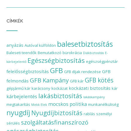
CÍMKÉK
balesetbiztosítás
anyázás
Autóval külföldön
Baleseti teendők
Bemutatkozó
bürokrácia
Diákbiztosítás
E-
Egészségbiztosítás
egészségpénztár
kárbejelentő
GFB
felelősségbiztosítás
GFB
GFB díjak rendezése
GFB Kampány
GFB kötés
felmondás
GFB kár
kockázati biztosítás
gépjármű kár
karácsony
kockázat
kár
lakásbiztosítás
kárbejelentés
lakáskampány
mocskos politika
megtakarítás
munkanélküliség
Mekk Elek
nyugdíj
Nyugdíjbiztosítás
rablás
személyi
szolgáltatásfinanszírozó
sérülés