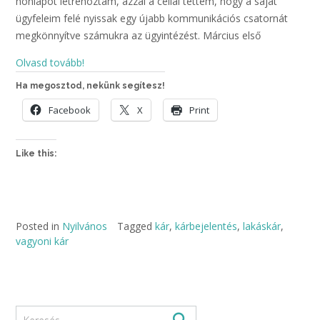
honlapot létrehoztam, azzal a céllal tettem, hogy a saját
ügyfeleim felé nyissak egy újabb kommunikációs csatornát
megkönnyítve számukra az ügyintézést. Március első
Olvasd tovább!
Ha megosztod, nekünk segítesz!
Facebook
X
Print
Like this:
Posted in
Nyilvános
Tagged
kár
,
kárbejelentés
,
lakáskár
,
vagyoni kár