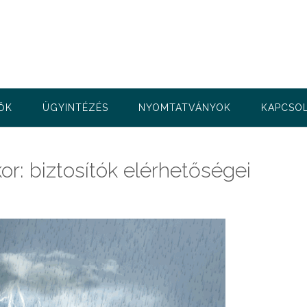
ŐK
ÜGYINTÉZÉS
NYOMTATVÁNYOK
KAPCSO
or: biztosítók elérhetőségei