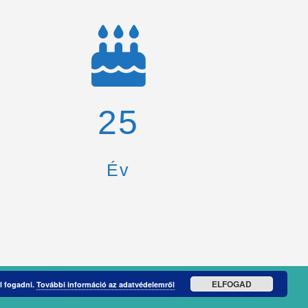
26
Év
ELFOGAD
l fogadni.
További információ az adatvédelemről