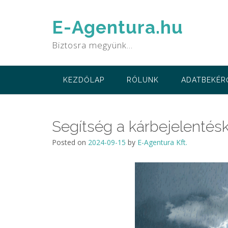
Skip
to
E-Agentura.hu
content
Biztosra megyünk…
KEZDŐLAP
RÓLUNK
ADATBEKÉR
Segítség a kárbejelentésk
Posted on
2024-09-15
by
E-Agentura Kft.