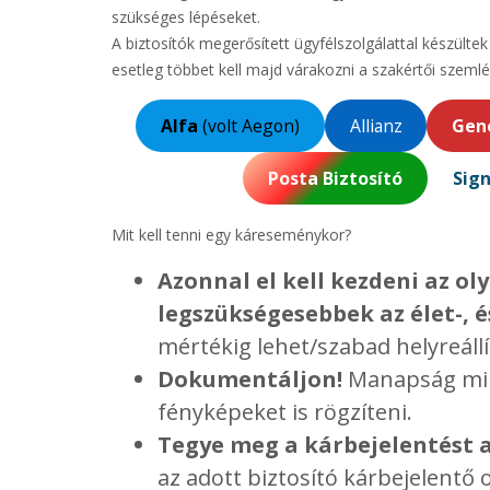
szükséges lépéseket.
A biztosítók megerősített ügyfélszolgálattal készült
esetleg többet kell majd várakozni a szakértői szemlé
Alfa
(volt Aegon)
Allianz
Gene
Posta Biztosító
Sign
Mit kell tenni egy káreseménykor?
Azonnal el kell kezdeni az o
legszükségesebbek az élet-,
mértékig lehet/szabad helyreállít
Dokumentáljon!
Manapság mind
fényképeket is rögzíteni.
Tegye meg a kárbejelentést a
az adott biztosító kárbejelentő 