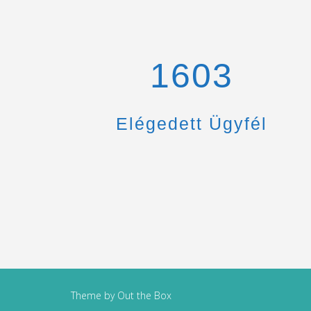
1670
Elégedett Ügyfél
Theme by
Out the Box