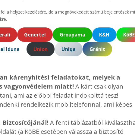
ek fel a helyzet kezelésére, de a megnövekedett számú bejelentések mi
kre.
rali
Genertel
Groupama
K&H
KöBE
al Iduna
Union
Uniqa
Gránit
lyan kárenyhítési feladatokat, melyek a
 és vagyonvédelem miatt!
A kárt csak olyan
ani, ami az előbbi feladat indokolttá tesz!
enki rendelkezik mobiltelefonnal, ami képes
 Biztosítójánál!
A fenti táblázatból kiválasztha
oldalát (a KöBE esetében válassza a biztosító