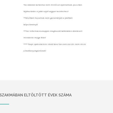
*Az oldalak tartalma nem minősül ajánlatnak, pusztán
tájékoztatás a jobb saját vagyon kezeléshez!
**Múltbeli hozamok nem garantálják a jövőbeli
teljesítményt!
***Az információ alapján meghozott befektetési döntésért
mindenki maga felel!
**** Napi spekuláció és rövid távú haszonszerzés nem része
a tevékenységünknek!
SZAKMÁBAN ELTÖLTÖTT ÉVEK SZÁMA