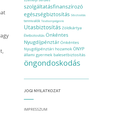
személyi sérülés
szolgáltatásfinanszírozó
at
egészségbiztosítás
Síbiztosítás
tennivalók
Tevékenységeink
Utasbiztosítás
Zöldkártya
Önkéntes
vagy
Életbiztosítás
Nyugdíjpénztár
Önkéntes
ÖNYP
Nyugdíjpénztári hozamok
t,
állami gyermek balesetbiztosítás
öngondoskodás
JOGI NYILATKOZAT
IMPRESSZUM