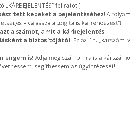
ó „KÁRBEJELENTÉS” feliratot!)
készített képeket a bejelentéséhez!
A folyam
etséges – válassza a „digitális kárrendezést”!
zt a számot, amit a kárbejelentés
ásként a biztosítójától!
Ez az ún. „kárszám, 
en engem is!
Adja meg számomra is a kárszámo
vethessem, segíthessem az ügyintézését!