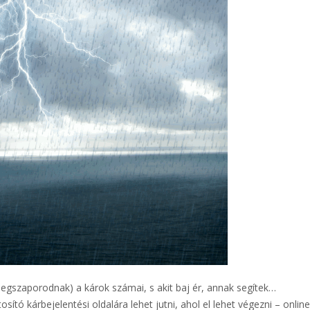
megszaporodnak) a károk számai, s akit baj ér, annak segítek…
ító kárbejelentési oldalára lehet jutni, ahol el lehet végezni – online