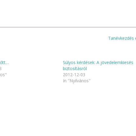
Tanévkezdés 
lőtt…
Súlyos kérdések: A jövedelemkiesés
3
biztosításról
nos"
2012-12-03
In "Nyilvános"