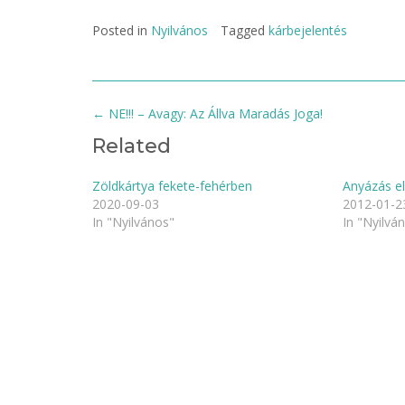
Posted in
Nyilvános
Tagged
kárbejelentés
Post
←
NE!!! – Avagy: Az Állva Maradás Joga!
navigation
Related
Zöldkártya fekete-fehérben
Anyázás e
2020-09-03
2012-01-2
In "Nyilvános"
In "Nyilvá