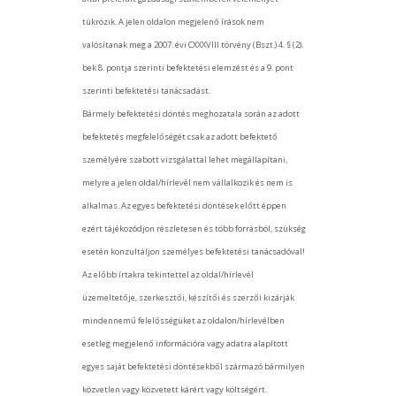
tükrözik. A jelen oldalon megjelenő írások nem
valósítanak meg a 2007. évi CXXXVIII törvény (Bszt.) 4. § (2).
bek 8. pontja szerinti befektetési elemzést és a 9. pont
szerinti befektetési tanácsadást.
Bármely befektetési döntés meghozatala során az adott
befektetés megfelelőségét csak az adott befektető
személyére szabott vizsgálattal lehet megállapítani,
melyre a jelen oldal/hírlevél nem vállalkozik és nem is
alkalmas. Az egyes befektetési döntések előtt éppen
ezért tájékozódjon részletesen és több forrásból, szükség
esetén konzultáljon személyes befektetési tanácsadóval!
Az előbb írtakra tekintettel az oldal/hírlevél
üzemeltetője, szerkesztői, készítői és szerzői kizárják
mindennemű felelősségüket az oldalon/hírlevélben
esetleg megjelenő információra vagy adatra alapított
egyes saját befektetési döntésekből származó bármilyen
közvetlen vagy közvetett kárért vagy költségért.