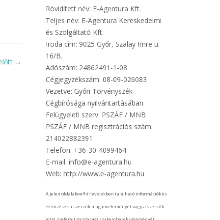
Rövidített név: E-Agentura Kft.
Teljes név: E-Agentura Kereskedelmi
és Szolgáltató Kft.
Iroda cím: 9025 Győr, Szalay Imre u.
16/B.
előtt
→
Adószám: 24862491-1-08
Cégjegyzékszám: 08-09-026083
Vezetve: Győri Törvényszék
Cégbírósága nyilvántartásában
Felügyeleti szerv: PSZÁF / MNB
PSZÁF / MNB regisztrációs szám:
214022882391
Telefon: +36-30-4099464
E-mail: info@e-agentura.hu
Web: http://www.e-agentura.hu
A jelen oldalakon/hírlevelekben található információk és
elemzések a szerzők magánvéleményét vagy a szerzők
által preferált gazdasági szakemberek véleményét