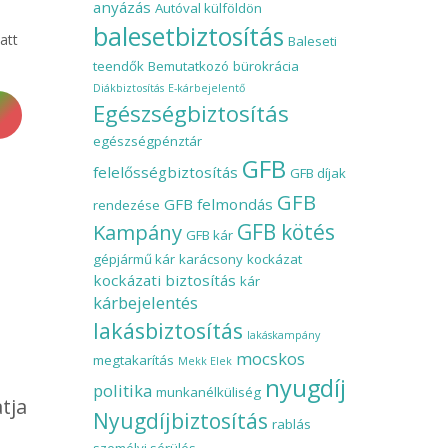
anyázás
Autóval külföldön
balesetbiztosítás
att
Baleseti
teendők
Bemutatkozó
bürokrácia
Diákbiztosítás
E-kárbejelentő
Egészségbiztosítás
egészségpénztár
GFB
felelősségbiztosítás
GFB díjak
GFB
GFB felmondás
rendezése
Kampány
GFB kötés
GFB kár
gépjármű kár
karácsony
kockázat
kockázati biztosítás
kár
kárbejelentés
lakásbiztosítás
lakáskampány
mocskos
megtakarítás
Mekk Elek
nyugdíj
politika
munkanélküliség
tja
Nyugdíjbiztosítás
rablás