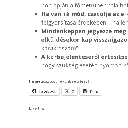
honlapján a főmenüben találhat
Ha van rá mód, csatolja az el
felgyorsítása érdekében – ha leh
Mindenképpen jegyezze meg a
elküldésekor kap visszaigazol
káraktaszám”
A kárbejelentéséről értesíts
hogy szükség esetén nyomon kö
Ha megosztod, nekünk segítesz!
Facebook
X
Print
Like this: