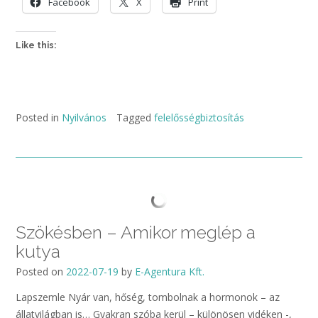
Facebook
X
Print
Like this:
Posted in
Nyilvános
Tagged
felelősségbiztosítás
Szökésben – Amikor meglép a
kutya
Posted on
2022-07-19
by
E-Agentura Kft.
Lapszemle Nyár van, hőség, tombolnak a hormonok – az
állatvilágban is… Gyakran szóba kerül – különösen vidéken -,