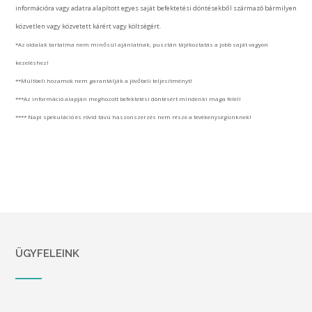
információra vagy adatra alapított egyes saját befektetési döntésekből származó bármilyen
közvetlen vagy közvetett kárért vagy költségért.
*Az oldalak tartalma nem minősül ajánlatnak, pusztán tájékoztatás a jobb saját vagyon
kezeléshez!
**Múltbeli hozamok nem garantálják a jövőbeli teljesítményt!
***Az információ alapján meghozott befektetési döntésért mindenki maga felel!
**** Napi spekuláció és rövid távú haszonszerzés nem része a tevékenységünknek!
ÜGYFELEINK