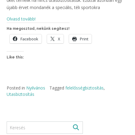
őket terhelik ha nincs utasbiztosításuk. Ezúttal azonban egy
újabb érvet mondanék a speciális, téli sportokra
Olvasd tovább!
Ha megosztod, nekünk segítesz!
Facebook
X
Print
Like this:
Posted in
Nyilvános
Tagged
felelősségbiztosítás
,
Utasbiztosítás