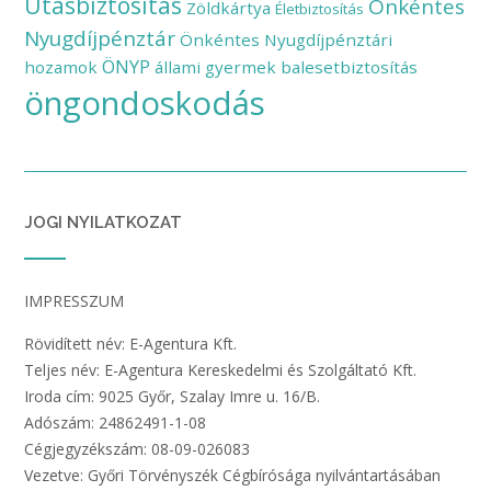
Utasbiztosítás
Önkéntes
Zöldkártya
Életbiztosítás
Nyugdíjpénztár
Önkéntes Nyugdíjpénztári
ÖNYP
hozamok
állami gyermek balesetbiztosítás
öngondoskodás
JOGI NYILATKOZAT
IMPRESSZUM
Rövidített név: E-Agentura Kft.
Teljes név: E-Agentura Kereskedelmi és Szolgáltató Kft.
Iroda cím: 9025 Győr, Szalay Imre u. 16/B.
Adószám: 24862491-1-08
Cégjegyzékszám: 08-09-026083
Vezetve: Győri Törvényszék Cégbírósága nyilvántartásában