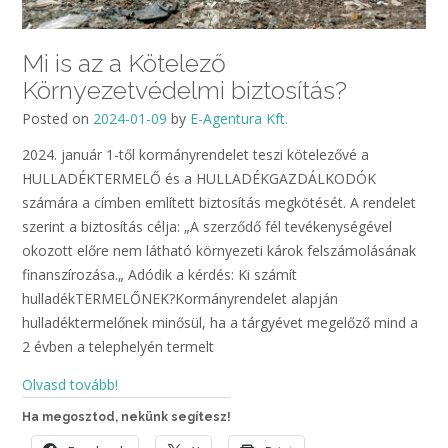
Mi is az a Kötelező
Környezetvédelmi biztosítás?
Posted on
2024-01-09
by
E-Agentura Kft.
2024. január 1-től kormányrendelet teszi kötelezővé a
HULLADÉKTERMELŐ és a HULLADÉKGAZDÁLKODÓK
számára a címben említett biztosítás megkötését. A rendelet
szerint a biztosítás célja: „A szerződő fél tevékenységével
okozott előre nem látható környezeti károk felszámolásának
finanszírozása.„ Adódik a kérdés: Ki számít
hulladékTERMELŐNEK?Kormányrendelet alapján
hulladéktermelőnek minősül, ha a tárgyévet megelőző mind a
2 évben a telephelyén termelt
Olvasd tovább!
Ha megosztod, nekünk segítesz!