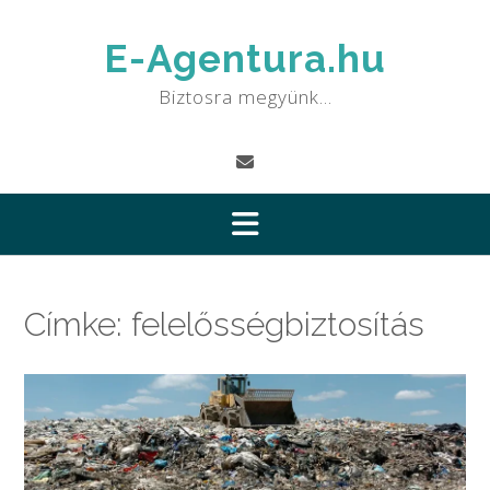
Skip
to
E-Agentura.hu
content
Biztosra megyünk…
Címke:
felelősségbiztosítás