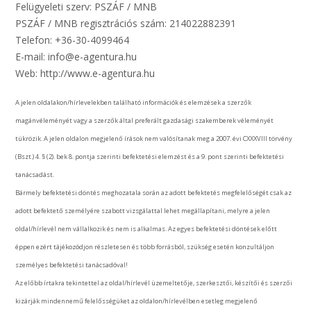
Felügyeleti szerv: PSZÁF / MNB
PSZÁF / MNB regisztrációs szám: 214022882391
Telefon: +36-30-4099464
E-mail: info@e-agentura.hu
Web: http://www.e-agentura.hu
A jelen oldalakon/hírlevelekben található információk és elemzések a szerzők
magánvéleményét vagy a szerzők által preferált gazdasági szakemberek véleményét
tükrözik. A jelen oldalon megjelenő írások nem valósítanak meg a 2007. évi CXXXVIII törvény
(Bszt.) 4. § (2). bek 8. pontja szerinti befektetési elemzést és a 9. pont szerinti befektetési
tanácsadást.
Bármely befektetési döntés meghozatala során az adott befektetés megfelelőségét csak az
adott befektető személyére szabott vizsgálattal lehet megállapítani, melyre a jelen
oldal/hírlevél nem vállalkozik és nem is alkalmas. Az egyes befektetési döntések előtt
éppen ezért tájékozódjon részletesen és több forrásból, szükség esetén konzultáljon
személyes befektetési tanácsadóval!
Az előbb írtakra tekintettel az oldal/hírlevél üzemeltetője, szerkesztői, készítői és szerzői
kizárják mindennemű felelősségüket az oldalon/hírlevélben esetleg megjelenő