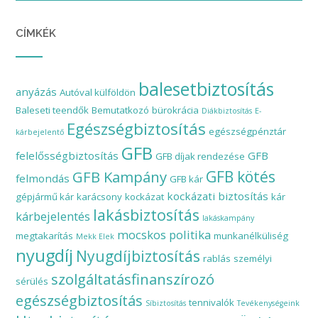
CÍMKÉK
balesetbiztosítás
anyázás
Autóval külföldön
Baleseti teendők
Bemutatkozó
bürokrácia
Diákbiztosítás
E-
Egészségbiztosítás
egészségpénztár
kárbejelentő
GFB
felelősségbiztosítás
GFB
GFB díjak rendezése
GFB Kampány
GFB kötés
felmondás
GFB kár
kockázati biztosítás
gépjármű kár
karácsony
kockázat
kár
lakásbiztosítás
kárbejelentés
lakáskampány
mocskos politika
megtakarítás
munkanélküliség
Mekk Elek
nyugdíj
Nyugdíjbiztosítás
rablás
személyi
szolgáltatásfinanszírozó
sérülés
egészségbiztosítás
tennivalók
Síbiztosítás
Tevékenységeink