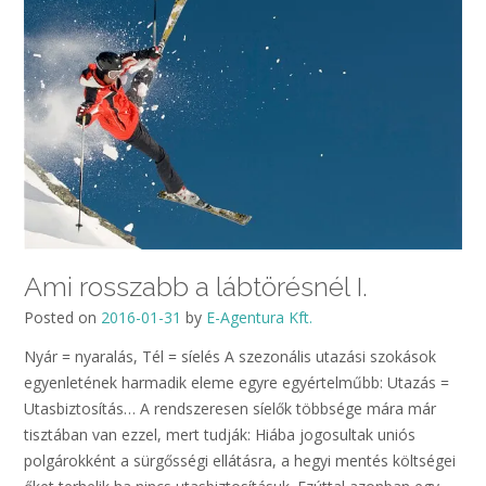
Ami rosszabb a lábtörésnél I.
Posted on
2016-01-31
by
E-Agentura Kft.
Nyár = nyaralás, Tél = síelés A szezonális utazási szokások
egyenletének harmadik eleme egyre egyértelműbb: Utazás =
Utasbiztosítás… A rendszeresen síelők többsége mára már
tisztában van ezzel, mert tudják: Hiába jogosultak uniós
polgárokként a sürgősségi ellátásra, a hegyi mentés költségei