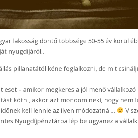
yar lakosság döntő többsége 50-55 év körül é
ját nyugdíjáról…
lás pillanatától kéne foglalkozni, de mit csinál
t eset – amikor megkeres a jól menő vállalkozó 
ítást kötni, akkor azt mondom neki, hogy nem l
 időnek kell lennie az ilyen módozatnál…
Visz
ntes Nyugdíjpénztárba lép be ugyanez a vállalk