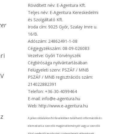
Rövidített név: E-Agentura Kft.
Teljes név: E-Agentura Kereskedelmi
és Szolgáltató Kft.
zer
Iroda cím: 9025 Győr, Szalay Imre u.
16/B.
Adószám: 24862491-1-08
Cégjegyzékszám: 08-09-026083
ri
Vezetve: Győri Törvényszék
Cégbírósága nyilvántartásában
Felügyeleti szerv: PSZÁF / MNB
AV
PSZÁF / MNB regisztrációs szám:
214022882391
Telefon: +36-30-4099464
E-mail: info@e-agentura.hu
Web: http://www.e-agentura.hu
az
A jelen oldalakon/hírlevelekben található információk és
elemzések a szerzők magánvéleményét vagy a szerzők
által preferált gazdasági szakemberek véleményét