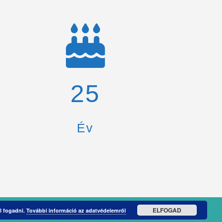
26
Év
ELFOGAD
l fogadni.
További információ az adatvédelemről