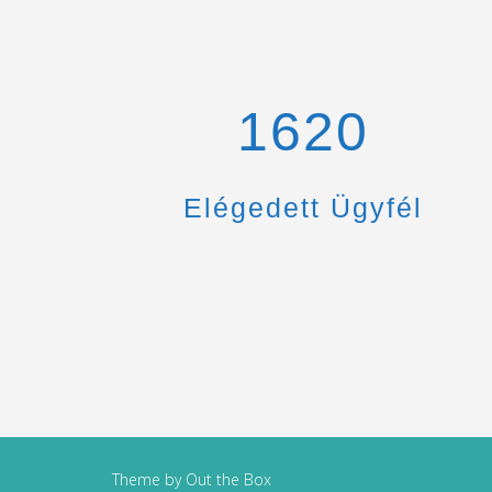
1670
Elégedett Ügyfél
Theme by
Out the Box