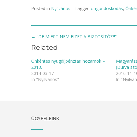
Posted in
Nyilvános
Tagged
öngondoskodás
,
Önkén
Post
←
“DE MIÉRT NEM FIZET A BIZTOSÍTÓ??!”
navigation
Related
Önkéntes nyugdíjpénztári hozamok –
Magyarázat
2013.
(Durva szö
2014-03-17
2016-11-1
In "Nyilvános"
In "Nyilvá
ÜGYFELEINK