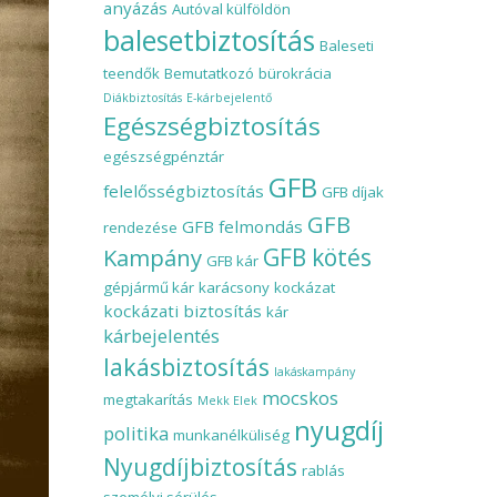
anyázás
Autóval külföldön
balesetbiztosítás
Baleseti
teendők
Bemutatkozó
bürokrácia
Diákbiztosítás
E-kárbejelentő
Egészségbiztosítás
egészségpénztár
GFB
felelősségbiztosítás
GFB díjak
GFB
GFB felmondás
rendezése
Kampány
GFB kötés
GFB kár
gépjármű kár
karácsony
kockázat
kockázati biztosítás
kár
kárbejelentés
lakásbiztosítás
lakáskampány
mocskos
megtakarítás
Mekk Elek
nyugdíj
politika
munkanélküliség
Nyugdíjbiztosítás
rablás