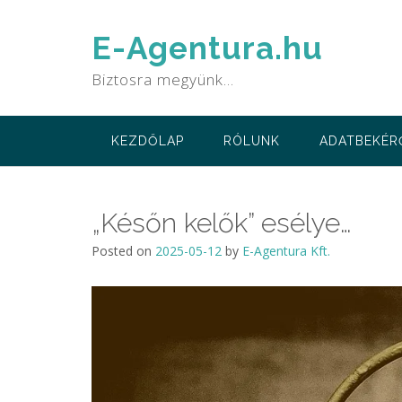
Skip
to
E-Agentura.hu
content
Biztosra megyünk…
KEZDŐLAP
RÓLUNK
ADATBEKÉR
„Későn kelők” esélye…
Posted on
2025-05-12
by
E-Agentura Kft.