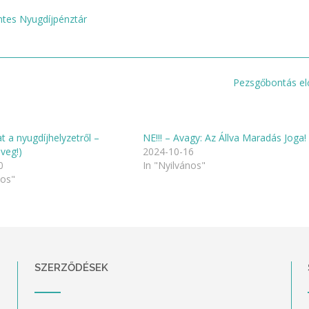
tes Nyugdíjpénztár
Pezsgőbontás e
 a nyugdíjhelyzetről –
NE!!! – Avagy: Az Állva Maradás Joga!
veg!)
2024-10-16
0
In "Nyilvános"
nos"
SZERZŐDÉSEK