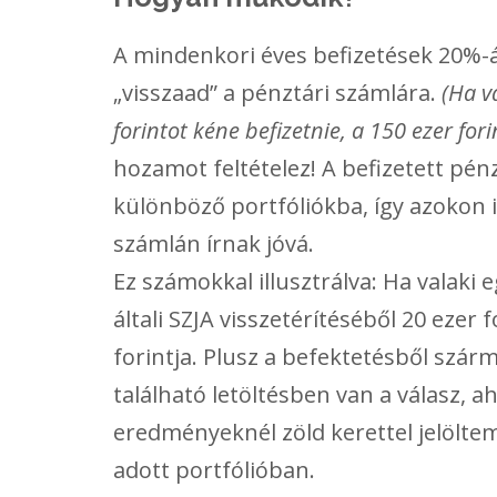
A mindenkori éves befizetések 20%-át
„visszaad” a pénztári számlára.
(Ha v
forintot kéne befizetnie, a 150 ezer fori
hozamot feltételez! A befizetett pén
különböző portfóliókba, így azokon 
számlán írnak jóvá.
Ez számokkal illusztrálva: Ha valaki e
általi SZJA visszetérítéséből 20 ezer 
forintja. Plusz a befektetésből szár
található letöltésben van a válasz, a
eredményeknél zöld kerettel jelölte
adott portfólióban.