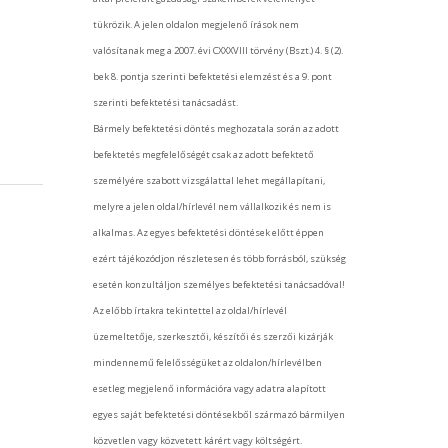
tükrözik. A jelen oldalon megjelenő írások nem
valósítanak meg a 2007. évi CXXXVIII törvény (Bszt.) 4. § (2).
bek 8. pontja szerinti befektetési elemzést és a 9. pont
szerinti befektetési tanácsadást.
Bármely befektetési döntés meghozatala során az adott
befektetés megfelelőségét csak az adott befektető
személyére szabott vizsgálattal lehet megállapítani,
melyre a jelen oldal/hírlevél nem vállalkozik és nem is
alkalmas. Az egyes befektetési döntések előtt éppen
ezért tájékozódjon részletesen és több forrásból, szükség
esetén konzultáljon személyes befektetési tanácsadóval!
Az előbb írtakra tekintettel az oldal/hírlevél
üzemeltetője, szerkesztői, készítői és szerzői kizárják
mindennemű felelősségüket az oldalon/hírlevélben
esetleg megjelenő információra vagy adatra alapított
egyes saját befektetési döntésekből származó bármilyen
közvetlen vagy közvetett kárért vagy költségért.