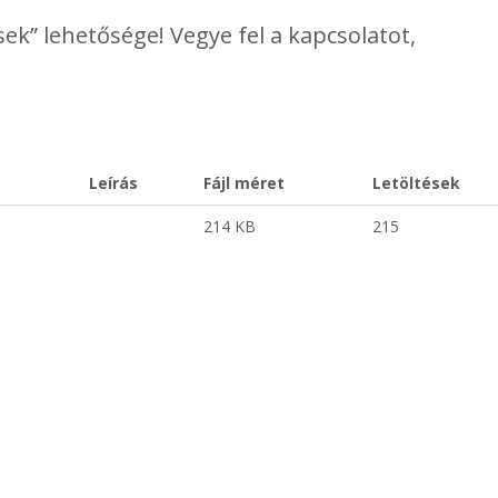
k” lehetősége! Vegye fel a kapcsolatot,
Leírás
Fájl méret
Letöltések
214 KB
215