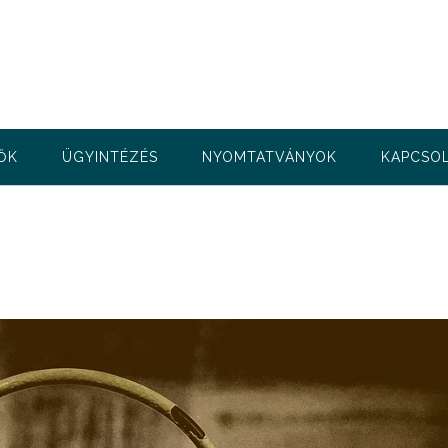
ŐK
ÜGYINTÉZÉS
NYOMTATVÁNYOK
KAPCSO