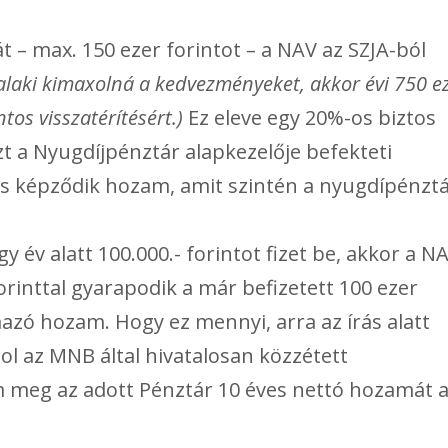
 – max. 150 ezer forintot – a NAV az SZJA-ból
alaki kimaxolná a kedvezményeket, akkor évi 750 e
ntos visszatérítésért.)
Ez eleve egy 20%-os biztos
zt a Nyugdíjpénztár alapkezelője befekteti
is képződik hozam, amit szintén a nyugdípénztá
gy év alatt 100.000.- forintot fizet be, akkor a N
forinttal gyarapodik a már befizetett 100 ezer
mazó hozam. Hogy ez mennyi, arra az írás alatt
hol az MNB által hivatalosan közzétett
m meg az adott Pénztár 10 éves nettó hozamát 