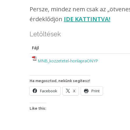
Persze, mindez nem csak az „ötvenese
érdeklődjön
IDE KATTINTVA!
Letöltések
Fájl
MNB_kozzetetel-honlapraONYP
Ha megosztod, nekünk segítesz!
Facebook
X
Print
Like this: