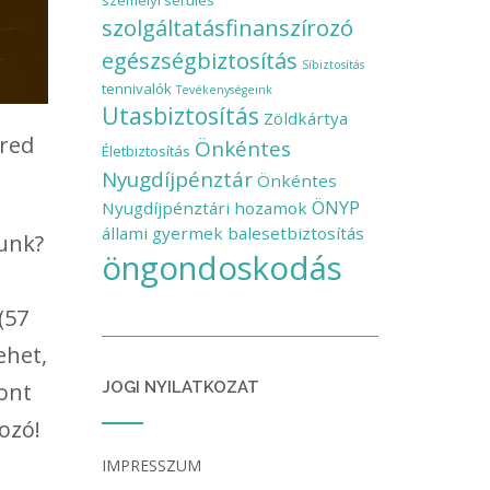
személyi sérülés
szolgáltatásfinanszírozó
egészségbiztosítás
Síbiztosítás
tennivalók
Tevékenységeink
Utasbiztosítás
Zöldkártya
bred
Önkéntes
Életbiztosítás
Nyugdíjpénztár
Önkéntes
ÖNYP
Nyugdíjpénztári hozamok
állami gyermek balesetbiztosítás
junk?
öngondoskodás
(57
ehet,
ont
JOGI NYILATKOZAT
ozó!
IMPRESSZUM