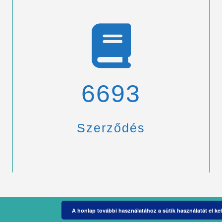
6900
Szerződés
A honlap további használatához a sütik használatát el kel