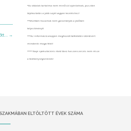
*Az oldalak tartalma nem minősül ajánlatnak, pusztán
tájékoztatás a jobb saját vagyon kezeléshez!
**Múltbeli hozamok nem garantálják a jövőbeli
teljesítményt!
lőtt…
→
***Az információ alapján meghozott befektetési döntésért
mindenki maga felel!
**** Napi spekuláció és rövid távú haszonszerzés nem része
a tevékenységünknek!
SZAKMÁBAN ELTÖLTÖTT ÉVEK SZÁMA