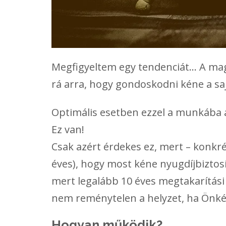
Megfigyeltem egy tendenciát… A mag
rá arra, hogy gondoskodni kéne a sa
Optimális esetben ezzel a munkába ál
Ez van!
Csak azért érdekes ez, mert – konkré
éves), hogy most kéne nyugdíjbiztos
mert legalább 10 éves megtakarítási
nem reménytelen a helyzet, ha Önké
Hogyan működik?