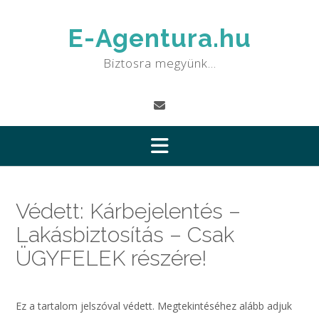
Skip
to
E-Agentura.hu
content
Biztosra megyünk…
Védett: Kárbejelentés –
Lakásbiztosítás – Csak
ÜGYFELEK részére!
Ez a tartalom jelszóval védett. Megtekintéséhez alább adjuk