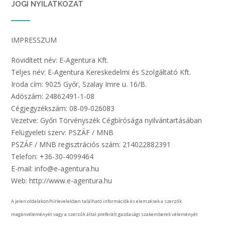
JOGI NYILATKOZAT
IMPRESSZUM
Rövidített név: E-Agentura Kft.
Teljes név: E-Agentura Kereskedelmi és Szolgáltató Kft.
Iroda cím: 9025 Győr, Szalay Imre u. 16/B.
Adószám: 24862491-1-08
Cégjegyzékszám: 08-09-026083
Vezetve: Győri Törvényszék Cégbírósága nyilvántartásában
Felügyeleti szerv: PSZÁF / MNB
PSZÁF / MNB regisztrációs szám: 214022882391
Telefon: +36-30-4099464
E-mail: info@e-agentura.hu
Web: http://www.e-agentura.hu
A jelen oldalakon/hírlevelekben található információk és elemzések a szerzők
magánvéleményét vagy a szerzők által preferált gazdasági szakemberek véleményét