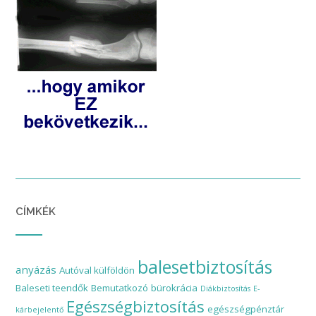
CÍMKÉK
balesetbiztosítás
anyázás
Autóval külföldön
Baleseti teendők
Bemutatkozó
bürokrácia
Diákbiztosítás
E-
Egészségbiztosítás
egészségpénztár
kárbejelentő