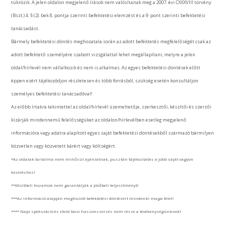
tükrözik. A jelen oldalon megjelenő írások nem valósítanak meg a 2007. évi CXXXVIII törvény
(Bszt.) 4. § (2). bek 8. pontja szerinti befektetési elemzést és a 9. pont szerinti befektetési
tanácsadást.
Bármely befektetési döntés meghozatala során az adott befektetés megfelelőségét csak az
adott befektető személyére szabott vizsgálattal lehet megállapítani, melyre a jelen
oldal/hírlevél nem vállalkozik és nem is alkalmas. Az egyes befektetési döntések előtt
éppen ezért tájékozódjon részletesen és több forrásból, szükség esetén konzultáljon
személyes befektetési tanácsadóval!
Az előbb írtakra tekintettel az oldal/hírlevél üzemeltetője, szerkesztői, készítői és szerzői
kizárják mindennemű felelősségüket az oldalon/hírlevélben esetleg megjelenő
információra vagy adatra alapított egyes saját befektetési döntésekből származó bármilyen
közvetlen vagy közvetett kárért vagy költségért.
*Az oldalak tartalma nem minősül ajánlatnak, pusztán tájékoztatás a jobb saját vagyon
kezeléshez!
**Múltbeli hozamok nem garantálják a jövőbeli teljesítményt!
***Az információ alapján meghozott befektetési döntésért mindenki maga felel!
**** Napi spekuláció és rövid távú haszonszerzés nem része a tevékenységünknek!