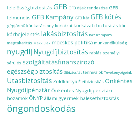
GFB
felelősségbiztosítás
GFB
GFB díjak rendezése
GFB Kampány
GFB kötés
felmondás
GFB kár
kockázati biztosítás
gépjármű kár
karácsony
kockázat
kár
lakásbiztosítás
kárbejelentés
lakáskampány
mocskos politika
megtakarítás
munkanélküliség
Mekk Elek
nyugdíj
Nyugdíjbiztosítás
rablás
személyi
szolgáltatásfinanszírozó
sérülés
egészségbiztosítás
tennivalók
Síbiztosítás
Tevékenységeink
Utasbiztosítás
Önkéntes
Zöldkártya
Életbiztosítás
Nyugdíjpénztár
Önkéntes Nyugdíjpénztári
ÖNYP
hozamok
állami gyermek balesetbiztosítás
öngondoskodás