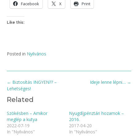
Facebook
X
Print
Like this:
Posted in
Nyilvános
Post
←
Biztosítás INGYEN?? –
Ideje lenne lépni…
→
navigation
Lehetséges!
Related
Szökésben – Amikor
Nyugdíjpénztári hozamok –
meglép a kutya
2016.
2022-07-19
2017-04-20
In "Nyilvános"
In "Nyilvános"