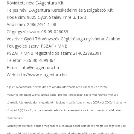
Rövidített név: E-Agentura Kft.
Teljes név: E-Agentura Kereskedelmi és Szolgáltató Kft.
Iroda cím: 9025 Győr, Szalay Imre u. 16/B.
Adószám: 24862491-1-08
Cégjegyzékszám: 08-09-026083
Vezetve: Győri Törvényszék Cégbírósága nyilvántartásában
Felügyeleti szerv: PSZÁF / MNB
PSZÁF / MNB regisztrációs szám: 214022882391
Telefon: +36-30-4099464
E-mail: info@e-agentura.hu
Web: http://www.e-agentura.hu
A jelen oldalakon/hírlevelekben található információk és elemzések a szerzők
magánvéleményét vagy a szerzők által preferált gazdasági szakemberek véleményét
tükrözik. A jelen oldalon megjelenő írások nem valósítanak meg a 2007. évi CXXXVIII törvény
(Bszt.) 4. § (2). bek 8. pontja szerinti befektetési elemzést és a 9. pont szerinti befektetési
tanácsadást.
Bármely befektetési döntés meghozatala során az adott befektetés megfelelőségét csak az
adott befektető személyére szabott vizsgálattal lehet megállapítani, melyre a jelen