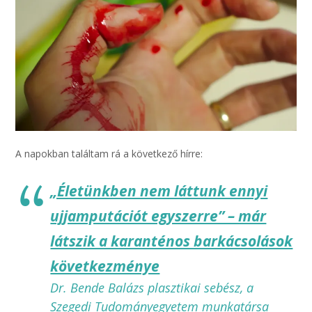
A napokban találtam rá a következő hírre:
„Életünkben nem láttunk ennyi
ujjamputációt egyszerre” – már
látszik a karanténos barkácsolások
következménye
Dr. Bende Balázs plasztikai sebész, a
Szegedi Tudományegyetem munkatársa