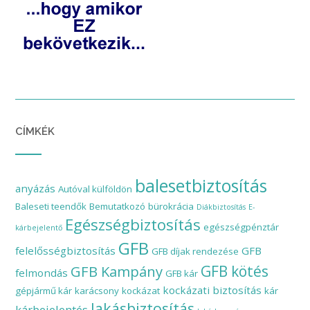
CÍMKÉK
balesetbiztosítás
anyázás
Autóval külföldön
Baleseti teendők
Bemutatkozó
bürokrácia
Diákbiztosítás
E-
Egészségbiztosítás
egészségpénztár
kárbejelentő
GFB
felelősségbiztosítás
GFB
GFB díjak rendezése
GFB Kampány
GFB kötés
felmondás
GFB kár
kockázati biztosítás
gépjármű kár
karácsony
kockázat
kár
lakásbiztosítás
kárbejelentés