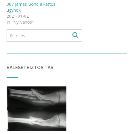
007 James Bond a kettős
ügynök
2021-01-02
In "Nyilvános"
BALESETBIZTOSÍTÁS