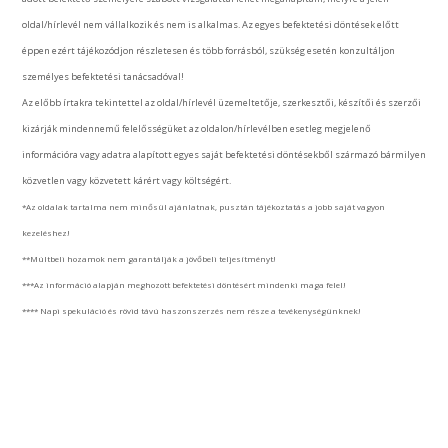
oldal/hírlevél nem vállalkozik és nem is alkalmas. Az egyes befektetési döntések előtt
éppen ezért tájékozódjon részletesen és több forrásból, szükség esetén konzultáljon
személyes befektetési tanácsadóval!
Az előbb írtakra tekintettel az oldal/hírlevél üzemeltetője, szerkesztői, készítői és szerzői
kizárják mindennemű felelősségüket az oldalon/hírlevélben esetleg megjelenő
információra vagy adatra alapított egyes saját befektetési döntésekből származó bármilyen
közvetlen vagy közvetett kárért vagy költségért.
*Az oldalak tartalma nem minősül ajánlatnak, pusztán tájékoztatás a jobb saját vagyon
kezeléshez!
**Múltbeli hozamok nem garantálják a jövőbeli teljesítményt!
***Az információ alapján meghozott befektetési döntésért mindenki maga felel!
**** Napi spekuláció és rövid távú haszonszerzés nem része a tevékenységünknek!