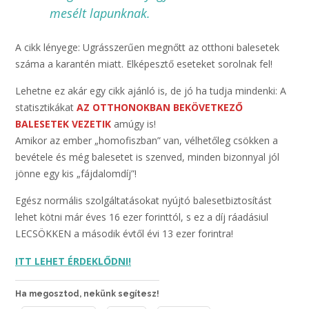
mesélt lapunknak.
A cikk lényege: Ugrásszerűen megnőtt az otthoni balesetek
száma a karantén miatt. Elképesztő eseteket sorolnak fel!
Lehetne ez akár egy cikk ajánló is, de jó ha tudja mindenki: A
statisztikákat
AZ OTTHONOKBAN BEKÖVETKEZŐ
BALESETEK VEZETIK
amúgy is!
Amikor az ember „homofiszban” van, vélhetőleg csökken a
bevétele és még balesetet is szenved, minden bizonnyal jól
jönne egy kis „fájdalomdíj”!
Egész normális szolgáltatásokat nyújtó balesetbiztosítást
lehet kötni már éves 16 ezer forinttól, s ez a díj ráadásiul
LECSÖKKEN a második évtől évi 13 ezer forintra!
ITT LEHET ÉRDEKLŐDNI!
Ha megosztod, nekünk segítesz!