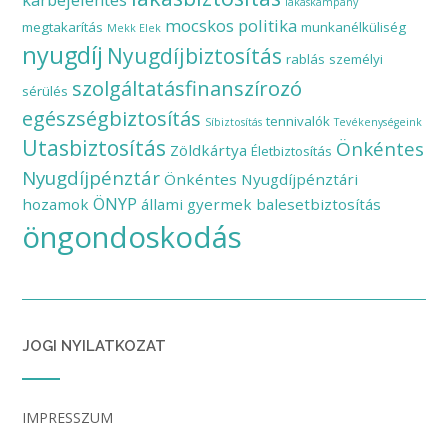
lakáskampány
mocskos politika
megtakarítás
munkanélküliség
Mekk Elek
nyugdíj
Nyugdíjbiztosítás
rablás
személyi
szolgáltatásfinanszírozó
sérülés
egészségbiztosítás
tennivalók
Síbiztosítás
Tevékenységeink
Utasbiztosítás
Önkéntes
Zöldkártya
Életbiztosítás
Nyugdíjpénztár
Önkéntes Nyugdíjpénztári
ÖNYP
hozamok
állami gyermek balesetbiztosítás
öngondoskodás
JOGI NYILATKOZAT
IMPRESSZUM