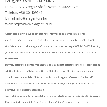
Felügyeleti szerv: PSZÁF / MNB
PSZÁF / MNB regisztrációs szám: 214022882391
Telefon: +36-30-4099464
E-mail: info@e-agentura.hu
Web: http://www.e-agentura.hu
A jelen oldalakon/hírlevelekben található információk és elemzések a szerzők
magánvéleményét vagy a szerzők által preferált gazdasági szakemberek véleményét
tükrözik. A jelen oldalon megjelenő írások nem valósítanak meg a 2007. évi CXXXVIII törvény
(Bszt.) 4. § (2). bek 8. pontja szerinti befektetési elemzést és a 9. pont szerinti befektetési
tanácsadást.
Bármely befektetési döntés meghozatala során az adott befektetés megfelelőségét csak az
adott befektető személyére szabott vizsgálattal lehet megállapítani, melyre a jelen
oldal/hírlevél nem vállalkozik és nem is alkalmas. Az egyes befektetési döntések előtt
éppen ezért tájékozódjon részletesen és több forrásból, szükség esetén konzultáljon
személyes befektetési tanácsadóval!
Az előbb írtakra tekintettel az oldal/hírlevél üzemeltetője, szerkesztői, készítői és szerzői
kizárják mindennemű felelősségüket az oldalon/hírlevélben esetleg megjelenő