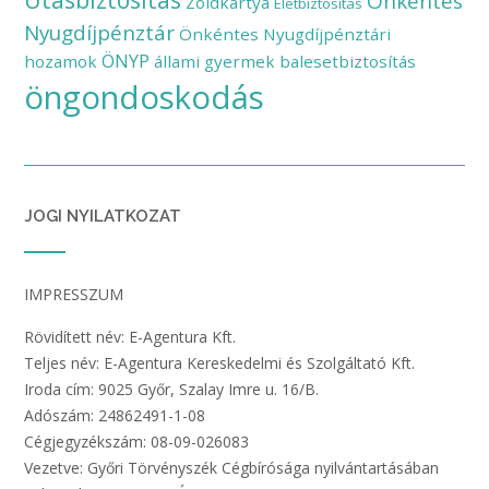
Önkéntes
Zöldkártya
Életbiztosítás
Nyugdíjpénztár
Önkéntes Nyugdíjpénztári
ÖNYP
hozamok
állami gyermek balesetbiztosítás
öngondoskodás
JOGI NYILATKOZAT
IMPRESSZUM
Rövidített név: E-Agentura Kft.
Teljes név: E-Agentura Kereskedelmi és Szolgáltató Kft.
Iroda cím: 9025 Győr, Szalay Imre u. 16/B.
Adószám: 24862491-1-08
Cégjegyzékszám: 08-09-026083
Vezetve: Győri Törvényszék Cégbírósága nyilvántartásában