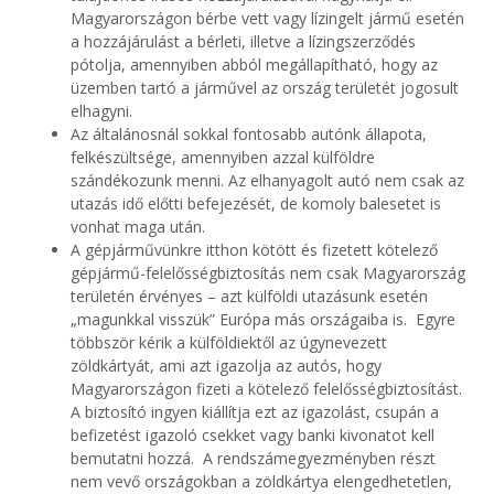
Magyarországon bérbe vett vagy lízingelt jármű esetén
a hozzájárulást a bérleti, illetve a lízingszerződés
pótolja, amennyiben abból megállapítható, hogy az
üzemben tartó a járművel az ország területét jogosult
elhagyni.
Az általánosnál sokkal fontosabb autónk állapota,
felkészültsége, amennyiben azzal külföldre
szándékozunk menni. Az elhanyagolt autó nem csak az
utazás idő előtti befejezését, de komoly balesetet is
vonhat maga után.
A gépjárművünkre itthon kötött és fizetett
kötelező
gépjármű-felelősségbiztosítás
nem csak Magyarország
területén érvényes – azt külföldi utazásunk esetén
„magunkkal visszük” Európa más országaiba is. Egyre
többször kérik a külföldiektől az úgynevezett
zöldkártyát, ami azt igazolja az autós, hogy
Magyarországon fizeti a kötelező felelősségbiztosítást.
A biztosító ingyen kiállítja ezt az igazolást, csupán a
befizetést igazoló csekket vagy banki kivonatot kell
bemutatni hozzá. A rendszámegyezményben részt
nem vevő országokban a zöldkártya elengedhetetlen,