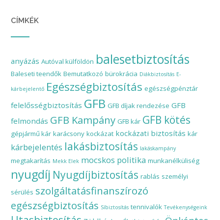
CÍMKÉK
balesetbiztosítás
anyázás
Autóval külföldön
Baleseti teendők
Bemutatkozó
bürokrácia
Diákbiztosítás
E-
Egészségbiztosítás
egészségpénztár
kárbejelentő
GFB
felelősségbiztosítás
GFB
GFB díjak rendezése
GFB Kampány
GFB kötés
felmondás
GFB kár
kockázati biztosítás
gépjármű kár
karácsony
kockázat
kár
lakásbiztosítás
kárbejelentés
lakáskampány
mocskos politika
megtakarítás
munkanélküliség
Mekk Elek
nyugdíj
Nyugdíjbiztosítás
rablás
személyi
szolgáltatásfinanszírozó
sérülés
egészségbiztosítás
tennivalók
Síbiztosítás
Tevékenységeink
Utasbiztosítás