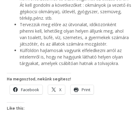
Át kell gondolni a következőket : okmányok (a vezető és
gépkocsi okmányai), útlevél, gyógyszer, szemüveg,
térkép,pénz. stb.
Tervezzük meg előre az útvonalat, időközönként
pihenni kell, lehetőleg olyan helyen álljunk meg, ahol
van toalett, büfé, víz, szemetes, a gyermekek számára
játszótér, és az állatok számára mozgástér.
Külföldön hajlamosak vagyunk elfeledkezni arról az
intelemről is, hogy ne hagyjunk látható helyen olyan
tárgyakat, amelyek csábítóan hatnak a tolvajokra.
Ha megosztod, nekünk segítesz!
Facebook
X
Print
Like this: