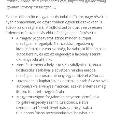
utalások benne, de a kárrendezés elve, folyamata gyakorlatilag
ugyanaz bármely társaságnál…)
Évente több millió magyar autós indul külföldre, nagy részük a
nyári hónapokban, de egyre többen egyéb időszakokban is
átlépik az országhatárt. A külföldi autós utak szervezésére
érdemes már az indulás előtt néhány nappal felkészülni.
A magyar jogosítványt szinte minden európai
országban elfogadják. Nemzetközi jogosítvány
kiváltására akkor van szükség, ha valaki külföldön akar
autót bérelni, és ezt az engedélyt a lakóhely szerinti
okmányiroda állítja ki.
Nem árt ismerni a helyi KRESZ szabályokat. Noha a
közlekedés szabályai alapvetően minden európai
országban azonosak, néhány egyedi kivétel előfordul.
Hazánkban is kaphatóak az osztrák, a cseh és a szlovák
autópályákra érvényes matricák, ezeket érdemes még
itthon, forintért megvásárolni.
Magyarországon forgalomba helyezett járművel a
forgalmi engedély szerinti tulajdonos, illetve
üzembentartó kivételével más személy csak a
tulajdonos írásos hozzájárulásával hagyhatja el.