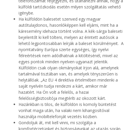
telefonszámát feljegyezni, és utánanézni annak, hogy a
külföldi tartózkodás esetén milyen szolgáltatás vehető
igénybe.
Ha külföldön balesetet szenved egy magyar
autótulajdonos, hasonlóképpen kell eljárni, mint ha a
káresemény idehaza történt volna. A kék-sárga baleseti
bejelentőt ki kell tölteni, melyen az érintett autósok a
lehető legpontosabban leírják a baleset körülményeit. A
nyomtatvány Európa szerte egységes, így nyelvi
félreértések nem adódhatnak a kitöltésénél, mivel az
egyes pontok minden nyelven ugyanazt jelentik.
Külföldön csak olyan okmányokat írjon alá, amelynek
tartalmával tisztában van, és amelyek tényszerűen is
helytállóak. „Az EU 4 direktíva értelmében mindenki a
saját nyelvén tudja rendezni a kárt, amikor már
hazatért. Ha Ön volt a felelős, a hazai
felelősségbiztosítója megtéríti az okozott kárt.
Hazánkban is tilos, de külföldön is komoly büntetést
vonhat maga után, ha valaki nem kihangosítóval
használja mobiltelefonját vezetés közben.
Gondoljuk át, mit kell vinni, mi szolgálja a
komfortérzetünket és biztonságunkat az utazás során.