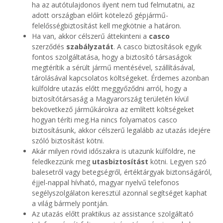
ha az autótulajdonos ilyent nem tud felmutatni, az
adott országban előírt kötelező gépjármű-
felelősségbiztosítást kell megkötnie a határon.
Ha van, akkor célszerű áttekinteni a
casco
szerződés
szabályzatát
. A casco biztosítások egyik
fontos szolgáltatása, hogy a biztosító társaságok
megtérítik a sérült jármű mentésével, szállításával,
tárolásával kapcsolatos költségeket. Érdemes azonban
külföldre utazás előtt meggyőződni arról, hogy a
biztosítótársaság a Magyarország területén kívül
bekövetkező járműkárokra az említett költségeket
hogyan téríti meg.Ha nincs folyamatos casco
biztosításunk, akkor célszerű legalább az utazás idejére
szóló biztosítást kötni.
Akár milyen rövid időszakra is utazunk külföldre, ne
feledkezzünk meg
utasbiztosítást
kötni. Legyen szó
balesetről vagy betegségről, értéktárgyak biztonságáról,
éjjel-nappal hívható, magyar nyelvű telefonos
segélyszolgálaton keresztül azonnal segítséget kaphat
a világ bármely pontján.
Az utazás előtt praktikus az assistance szolgáltató