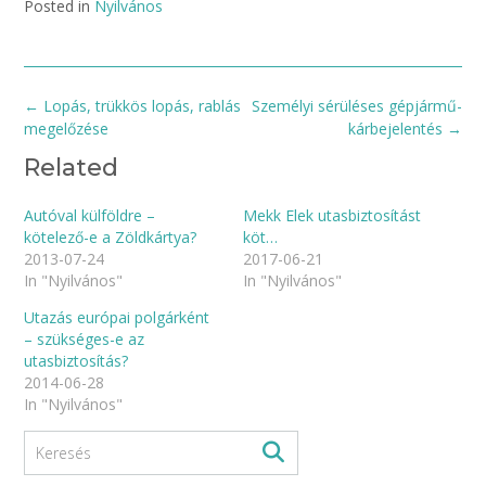
Posted in
Nyilvános
Post
←
Lopás, trükkös lopás, rablás
Személyi sérüléses gépjármű-
navigation
megelőzése
kárbejelentés
→
Related
Autóval külföldre –
Mekk Elek utasbiztosítást
kötelező-e a Zöldkártya?
köt…
2013-07-24
2017-06-21
In "Nyilvános"
In "Nyilvános"
Utazás európai polgárként
– szükséges-e az
utasbiztosítás?
2014-06-28
In "Nyilvános"