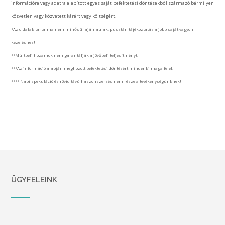
információra vagy adatra alapított egyes saját befektetési döntésekből származó bármilyen
közvetlen vagy közvetett kárért vagy költségért.
*Az oldalak tartalma nem minősül ajánlatnak, pusztán tájékoztatás a jobb saját vagyon
kezeléshez!
**Múltbeli hozamok nem garantálják a jövőbeli teljesítményt!
***Az információ alapján meghozott befektetési döntésért mindenki maga felel!
**** Napi spekuláció és rövid távú haszonszerzés nem része a tevékenységünknek!
ÜGYFELEINK