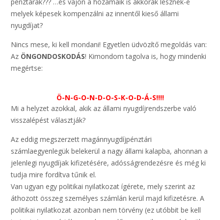
pénztárak??? …és vajon a hozamaik is akkorák lesznek-e
melyek képesek kompenzálni az innentől kieső állami
nyugdíjat?
Nincs mese, ki kell mondani! Egyetlen üdvözítő megoldás van:
Az
ÖNGONDOSKODÁS
! Kimondom tagolva is, hogy mindenki
megértse:
Ö-N-G-O-N-D-O-S-K-O-D-Á-S!!!!
Mi a helyzet azokkal, akik az állami nyugdíjrendszerbe való
visszalépést választják?
Az eddig megszerzett magánnyugdíjpénztári
számlaegyenlegük belekerül a nagy állami kalapba, ahonnan a
jelenlegi nyugdíjak kifizetésére, adósságrendezésre és még ki
tudja mire fordítva tűnik el.
Van ugyan egy politikai nyilatkozat ígérete, mely szerint az
áthozott összeg személyes számlán kerül majd kifizetésre. A
politikai nyilatkozat azonban nem törvény (ez utóbbit be kell