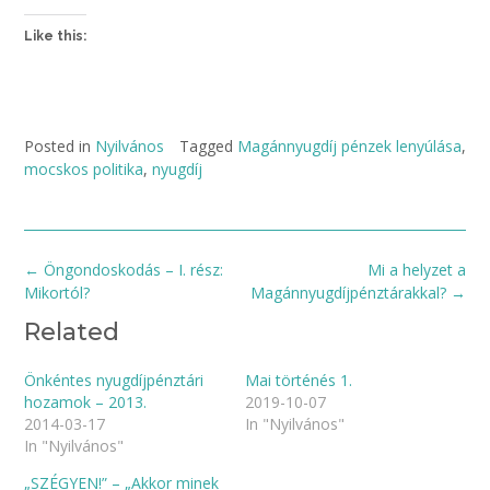
Like this:
Posted in
Nyilvános
Tagged
Magánnyugdíj pénzek lenyúlása
,
mocskos politika
,
nyugdíj
Post
←
Öngondoskodás – I. rész:
Mi a helyzet a
navigation
Mikortól?
Magánnyugdíjpénztárakkal?
→
Related
Önkéntes nyugdíjpénztári
Mai történés 1.
hozamok – 2013.
2019-10-07
2014-03-17
In "Nyilvános"
In "Nyilvános"
„SZÉGYEN!” – „Akkor minek