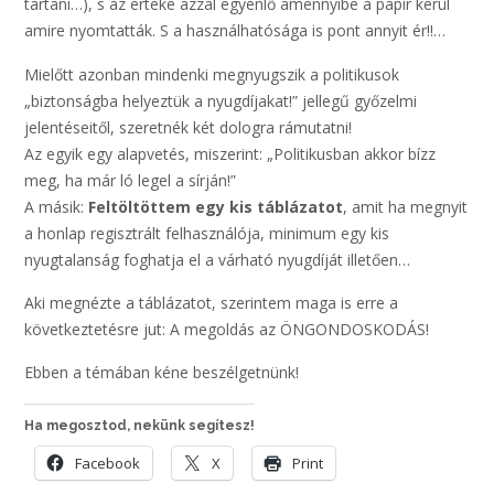
tartani…), s az értéke azzal egyenlő amennyibe a papír kerül
amire nyomtatták. S a használhatósága is pont annyit ér!!…
Mielőtt azonban mindenki megnyugszik a politikusok
„biztonságba helyeztük a nyugdíjakat!” jellegű győzelmi
jelentéseitől, szeretnék két dologra rámutatni!
Az egyik egy alapvetés, miszerint: „Politikusban akkor bízz
meg, ha már ló legel a sírján!”
A másik:
Feltöltöttem egy kis táblázatot
, amit ha megnyit
a honlap regisztrált felhasználója, minimum egy kis
nyugtalanság foghatja el a várható nyugdíját illetően…
Aki megnézte a táblázatot, szerintem maga is erre a
következtetésre jut: A megoldás az ÖNGONDOSKODÁS!
Ebben a témában kéne beszélgetnünk!
Ha megosztod, nekünk segítesz!
Facebook
X
Print