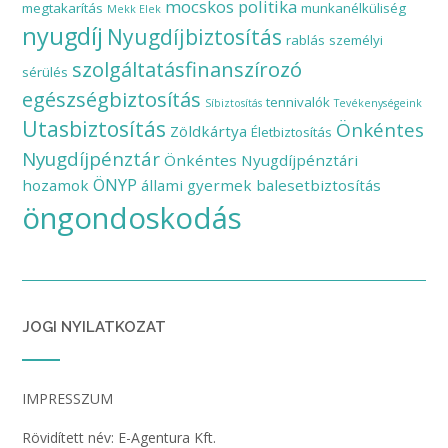
mocskos politika
megtakarítás
munkanélküliség
Mekk Elek
nyugdíj
Nyugdíjbiztosítás
rablás
személyi
szolgáltatásfinanszírozó
sérülés
egészségbiztosítás
tennivalók
Síbiztosítás
Tevékenységeink
Utasbiztosítás
Önkéntes
Zöldkártya
Életbiztosítás
Nyugdíjpénztár
Önkéntes Nyugdíjpénztári
ÖNYP
hozamok
állami gyermek balesetbiztosítás
öngondoskodás
JOGI NYILATKOZAT
IMPRESSZUM
Rövidített név: E-Agentura Kft.