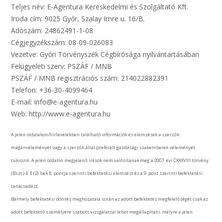
Teljes név: E-Agentura Kereskedelmi és Szolgáltató Kft.
Iroda cím: 9025 Győr, Szalay Imre u. 16/B.
Adószám: 24862491-1-08
Cégjegyzékszám: 08-09-026083
Vezetve: Győri Törvényszék Cégbírósága nyilvántartásában
Felügyeleti szerv: PSZÁF / MNB
PSZÁF / MNB regisztrációs szám: 214022882391
Telefon: +36-30-4099464
E-mail: info@e-agentura.hu
Web: http://www.e-agentura.hu
A jelen oldalakon/hírlevelekben található információk és elemzések a szerzők
magánvéleményét vagy a szerzők által preferált gazdasági szakemberek véleményét
tükrözik. A jelen oldalon megjelenő írások nem valósítanak meg a 2007. évi CXXXVIII törvény
(Bszt.) 4. § (2). bek 8. pontja szerinti befektetési elemzést és a 9. pont szerinti befektetési
tanácsadást.
Bármely befektetési döntés meghozatala során az adott befektetés megfelelőségét csak az
adott befektető személyére szabott vizsgálattal lehet megállapítani, melyre a jelen