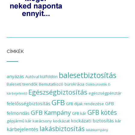
CÍMKÉK
balesetbiztosítás
anyázás
Autóval külföldön
Baleseti teendők
Bemutatkozó
bürokrácia
Diákbiztosítás
E-
Egészségbiztosítás
egészségpénztár
kárbejelentő
GFB
felelősségbiztosítás
GFB
GFB díjak rendezése
GFB Kampány
GFB kötés
felmondás
GFB kár
kockázati biztosítás
gépjármű kár
karácsony
kockázat
kár
lakásbiztosítás
kárbejelentés
lakáskampány