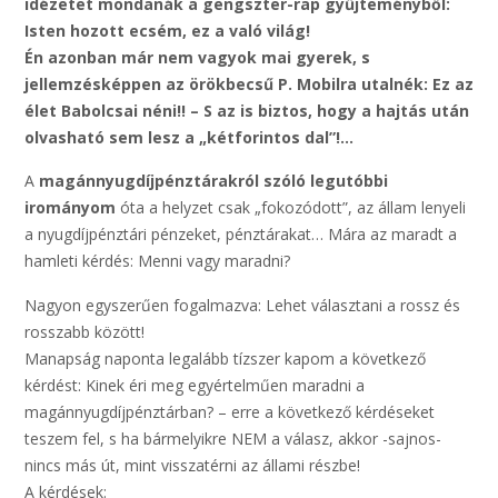
idézetet mondanák a gengszter-rap gyűjteményből:
Isten hozott ecsém, ez a való világ!
Én azonban már nem vagyok mai gyerek, s
jellemzésképpen az örökbecsű P. Mobilra utalnék: Ez az
élet Babolcsai néni!! – S az is biztos, hogy a hajtás után
olvasható sem lesz a „kétforintos dal”!…
A
magánnyugdíjpénztárakról szóló legutóbbi
irományom
óta a helyzet csak „fokozódott”, az állam lenyeli
a nyugdíjpénztári pénzeket, pénztárakat… Mára az maradt a
hamleti kérdés: Menni vagy maradni?
Nagyon egyszerűen fogalmazva: Lehet választani a rossz és
rosszabb között!
Manapság naponta legalább tízszer kapom a következő
kérdést: Kinek éri meg egyértelműen maradni a
magánnyugdíjpénztárban? – erre a következő kérdéseket
teszem fel, s ha bármelyikre NEM a válasz, akkor -sajnos-
nincs más út, mint visszatérni az állami részbe!
A kérdések: