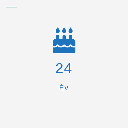
26
Év