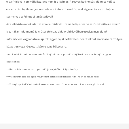
oldal/hírlevél nem vállalkozik és nem is alkalmas. Az egyes befektetési döntések előtt
éppen ezért tájékozódjon részletesen és több forrásból, szükség esetén konzultáljon
személyes befektetési tanácsadóval!
Az előbb írtakra tekintettel az oldal/hírlevél üzemeltetője, szerkesztői, készítői és szerzői
kizárják mindennemű felelősségüket az oldalon/hírlevélben esetleg megjelenő
információra vagy adatra alapított egyes saját befektetési döntésekből származó bármilyen
közvetlen vagy közvetett kárért vagy költségért.
*Az oldalak tartalma nem minősül ajánlatnak, pusztán tájékoztatás a jobb saját vagyon
kezeléshez!
**Múltbeli hozamok nem garantálják a jövőbeli teljesítményt!
***Az információ alapján meghozott befektetési döntésért mindenki maga felel!
**** Napi spekuláció és rövid távú haszonszerzés nem része a tevékenységünknek!