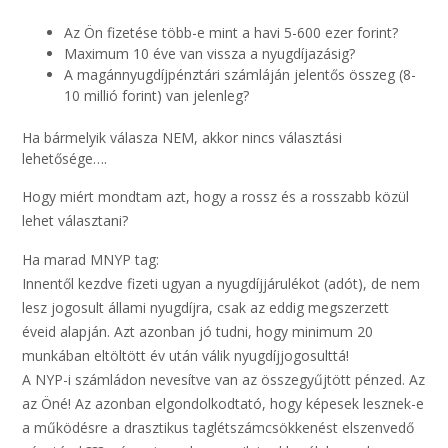
Az Ön fizetése több-e mint a havi 5-600 ezer forint?
Maximum 10 éve van vissza a nyugdíjazásig?
A magánnyugdíjpénztári számláján jelentős összeg (8-
10 millió forint) van jelenleg?
Ha bármelyik válasza NEM, akkor nincs választási
lehetősége….
Hogy miért mondtam azt, hogy a rossz és a rosszabb közül
lehet választani?
Ha marad MNYP tag:
Innentől kezdve fizeti ugyan a nyugdíjjárulékot (adót), de nem
lesz jogosult állami nyugdíjra, csak az eddig megszerzett
éveid alapján. Azt azonban jó tudni, hogy minimum 20
munkában eltöltött év után válik nyugdíjjogosulttá!
A NYP-i számládon nevesítve van az összegyűjtött pénzed. Az
az Öné! Az azonban elgondolkodtató, hogy képesek lesznek-e
a működésre a drasztikus taglétszámcsökkenést elszenvedő