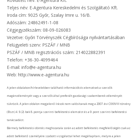
Rövidített név: E-Agentura Kft.
Teljes név: E-Agentura Kereskedelmi és Szolgáltató Kft.
Iroda cím: 9025 Győr, Szalay Imre u. 16/B.
Adószám: 24862491-1-08
Cégjegyzékszám: 08-09-026083
Vezetve: Győri Törvényszék Cégbírósága nyilvántartásában
Felügyeleti szerv: PSZÁF / MNB
PSZÁF / MNB regisztrációs szám: 214022882391
Telefon: +36-30-4099464
E-mail: info@e-agentura.hu
Web: http://www.e-agentura.hu
A jelen oldalakon/hírlevelekben található információk és elemzések a szerzők
magánvéleményét vagy a szerzők által preferált gazdasági szakemberek véleményét
tükrözik. A jelen oldalon megjelenő írások nem valósítanak meg a 2007. évi CXXXVIII törvény
(Bszt.) 4. § (2). bek 8. pontja szerinti befektetési elemzést és a 9. pont szerinti befektetési
tanácsadást.
Bármely befektetési döntés meghozatala során az adott befektetés megfelelőségét csak az
adott befektető személyére szabott vizsgálattal lehet megállapítani, melyre a jelen