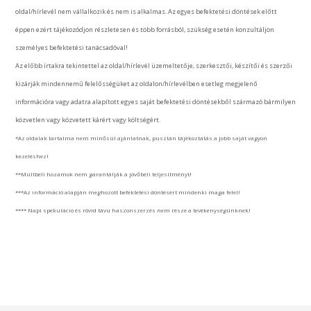
oldal/hírlevél nem vállalkozik és nem is alkalmas. Az egyes befektetési döntések előtt
éppen ezért tájékozódjon részletesen és több forrásból, szükség esetén konzultáljon
személyes befektetési tanácsadóval!
Az előbb írtakra tekintettel az oldal/hírlevél üzemeltetője, szerkesztői, készítői és szerzői
kizárják mindennemű felelősségüket az oldalon/hírlevélben esetleg megjelenő
információra vagy adatra alapított egyes saját befektetési döntésekből származó bármilyen
közvetlen vagy közvetett kárért vagy költségért.
*Az oldalak tartalma nem minősül ajánlatnak, pusztán tájékoztatás a jobb saját vagyon
kezeléshez!
**Múltbeli hozamok nem garantálják a jövőbeli teljesítményt!
***Az információ alapján meghozott befektetési döntésért mindenki maga felel!
**** Napi spekuláció és rövid távú haszonszerzés nem része a tevékenységünknek!