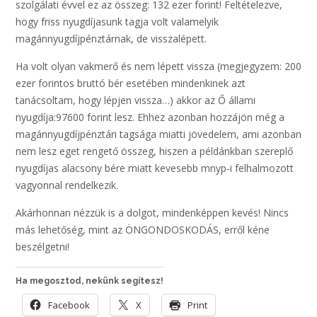
szolgálati évvel ez az összeg: 132 ezer forint! Feltételezve,
hogy friss nyugdíjasunk tagja volt valamelyik
magánnyugdíjpénztárnak, de visszalépett.
Ha volt olyan vakmerő és nem lépett vissza (megjegyzem: 200
ezer forintos bruttó bér esetében mindenkinek azt
tanácsoltam, hogy lépjen vissza…) akkor az Ő állami
nyugdíja:97600 forint lesz. Ehhez azonban hozzájön még a
magánnyugdíjpénztári tagsága miatti jövedelem, ami azonban
nem lesz eget rengető összeg, hiszen a példánkban szereplő
nyugdíjas alacsony bére miatt kevesebb mnyp-i felhalmozott
vagyonnal rendelkezik.
Akárhonnan nézzük is a dolgot, mindenképpen kevés! Nincs
más lehetőség, mint az ÖNGONDOSKODÁS, erről kéne
beszélgetni!
Ha megosztod, nekünk segítesz!
Facebook
X
Print