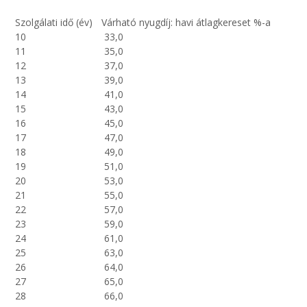
Szolgálati idő (év)
Várható nyugdíj: havi átlagkereset %-a
10
33,0
11
35,0
12
37,0
13
39,0
14
41,0
15
43,0
16
45,0
17
47,0
18
49,0
19
51,0
20
53,0
21
55,0
22
57,0
23
59,0
24
61,0
25
63,0
26
64,0
27
65,0
28
66,0