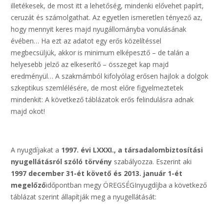
illetékesek, de most itt a lehetőség, mindenki elővehet papírt,
ceruzát és számolgathat. Az egyetlen ismeretlen tényező az,
hogy mennyit keres majd nyugállományba vonulásának
évében… Ha ezt az adatot egy erős közelítéssel
megbecsüljük, akkor is minimum elképesztő – de talán a
helyesebb jelző az elkeserítő – összeget kap majd
eredményül… A szakmámból kifolyólag erősen hajlok a dolgok
szkeptikus szemlélésére, de most előre figyelmeztetek
mindenkit: A következő táblázatok erős felindulásra adnak
majd okot!
A nyugdíjakat a
1997. évi LXXXI., a társadalombiztosítási
nyugellátásról szóló törvény
szabályozza. Eszerint aki
1997 december 31-ét követő és 2013. január 1-ét
megelőző
időpontban megy ÖREGSÉGInyugdíjba a következő
táblázat szerint állapítják meg a nyugellátását: