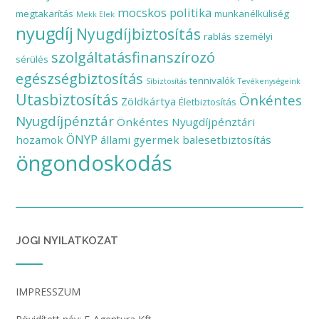
mocskos politika
megtakarítás
munkanélküliség
Mekk Elek
nyugdíj
Nyugdíjbiztosítás
rablás
személyi
szolgáltatásfinanszírozó
sérülés
egészségbiztosítás
tennivalók
Síbiztosítás
Tevékenységeink
Utasbiztosítás
Önkéntes
Zöldkártya
Életbiztosítás
Nyugdíjpénztár
Önkéntes Nyugdíjpénztári
ÖNYP
hozamok
állami gyermek balesetbiztosítás
öngondoskodás
JOGI NYILATKOZAT
IMPRESSZUM