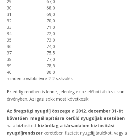
29
67,0
30
68,0
31
69,0
32
70,0
33
71,0
34
72,0
35
73,0
36
74,0
37
75,5
38
77,0
39
78,5
40
80,0
minden további évre 2-2 százalék
Ez eddig rendben is lenne, jelenleg ez az előbbi táblázat van
érvényben. Az igazi sokk most következik:
Az öregségi nyugdíj összege a 2012. december 31-ét
követően megállapításra kerülő nyugdíjak esetében
ha a biztosított
kizárólag a társadalom biztosítási
nyugdíjrendszer
keretében fizetett nyugdíjjárulékot, vagy a