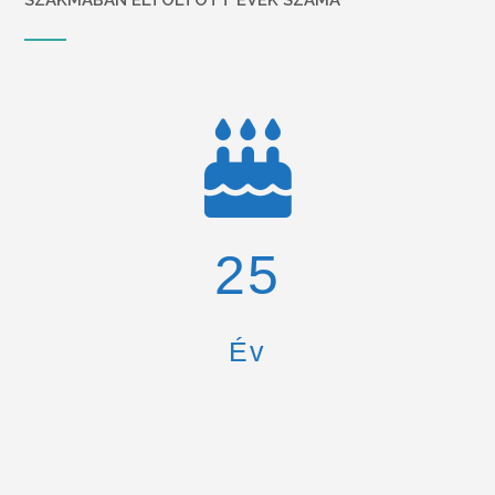
26
Év