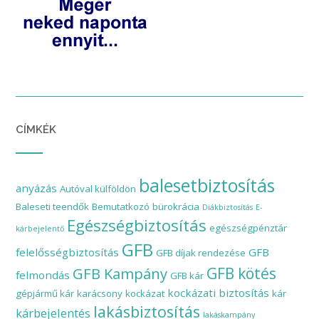
CÍMKÉK
balesetbiztosítás
anyázás
Autóval külföldön
Baleseti teendők
Bemutatkozó
bürokrácia
Diákbiztosítás
E-
Egészségbiztosítás
egészségpénztár
kárbejelentő
GFB
felelősségbiztosítás
GFB
GFB díjak rendezése
GFB Kampány
GFB kötés
felmondás
GFB kár
kockázati biztosítás
gépjármű kár
karácsony
kockázat
kár
lakásbiztosítás
kárbejelentés
lakáskampány