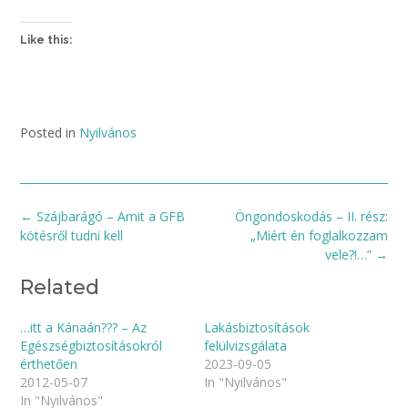
Like this:
Posted in
Nyilvános
Post
←
Szájbarágó – Amit a GFB
Öngondoskodás – II. rész:
navigation
kötésről tudni kell
„Miért én foglalkozzam
vele?!…”
→
Related
…itt a Kánaán??? – Az
Lakásbiztosítások
Egészségbiztosításokról
felülvizsgálata
érthetően
2023-09-05
2012-05-07
In "Nyilvános"
In "Nyilvános"