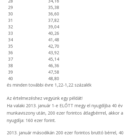
28
34,16
29
35,38
30
36,60
31
37,82
32
39,04
33
40,26
34
41,48
35
42,70
36
43,92
37
45,14
38
46,36
39
47,58
40
48,80
és minden további évre 1,22-1,22 százalék
Az értelmezéshez vegyünk egy példát!
Ha valaki 2013. január 1-e ELŐTT megy el nyugdíjba 40 év
munkaviszony után, 200 ezer forintos átlagbérrrel, akkor a
nyugdíja: 160 ezer forint.
2013. január másodikán 200 ezer forintos bruttó bérrel, 40