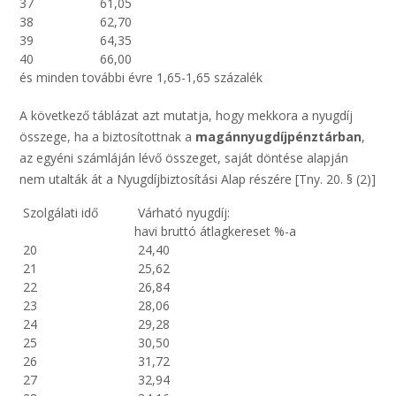
37
61,05
38
62,70
39
64,35
40
66,00
és minden további évre 1,65-1,65 százalék
A következő táblázat azt mutatja, hogy mekkora a nyugdíj
összege, ha a biztosítottnak a
magánnyugdíjpénztárban
,
az egyéni számláján lévő összeget, saját döntése alapján
nem utalták át a Nyugdíjbiztosítási Alap részére [Tny. 20. § (2)]
Szolgálati idő
Várható nyugdíj:
havi bruttó átlagkereset %-a
20
24,40
21
25,62
22
26,84
23
28,06
24
29,28
25
30,50
26
31,72
27
32,94