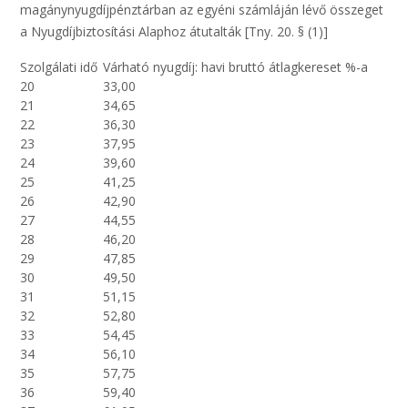
magánynyugdíjpénztárban az egyéni számláján lévő összeget
a Nyugdíjbiztosítási Alaphoz átutalták [Tny. 20. § (1)]
Szolgálati idő
Várható nyugdíj: havi bruttó átlagkereset %-a
20
33,00
21
34,65
22
36,30
23
37,95
24
39,60
25
41,25
26
42,90
27
44,55
28
46,20
29
47,85
30
49,50
31
51,15
32
52,80
33
54,45
34
56,10
35
57,75
36
59,40