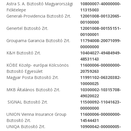
Astra S. A. Biztosító Magyarországi
10800007-40000000-
Fióktelepe
11315003
Generali-Providencia Biztosító Zrt.
12001008-00132065-
00100000
Genertel Biztosító Zrt.
12001008-00155151-
00100001
Groupama Garancia Biztosító Zrt.
11794008-20071099-
00000000
K&H Biztosító Zrt.
10404027-49484949-
48531143
KÖBE Közép- európai Kölcsönös
11600006-00000000-
Biztosító Egyesület
20759263
Magyar Posta Biztosító Zrt.
11991102-06320382-
10000025
MKB Általános Biztosító Zrt.
10300002-10315708-
49020022
SIGNAL Biztosító Zrt.
11500092-11041623-
00000000
UNION Vienna Insurance Group
11600006-00000000-
Biztosító Zrt.
14544431
UNIQA Biztosító Zrt.
10900042-00000005-