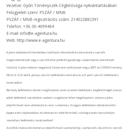
Vezetve: Győri Törvényszék Cégbírósága nyilvántartásában
Felügyeleti szerv: PSZÁF / MNB
PSZÁF / MNB regisztrációs szám: 214022882391
Telefon: +36-30-4099464
E-mail: info@e-agentura.hu
Web: http://www.e-agentura.hu
A jelen oldalakon/hírlevelekben található információk és elemzések a szerzők
magánvéleményét vagy a szerzők által preferált gazdasági szakemberek véleményét
tükrözik. A jelen oldalon megjelenő írások nem valósítanak meg a 2007. évi CXXXVIII törvény
(Bszt.) 4. § (2). bek 8. pontja szerinti befektetési elemzést és a 9. pont szerinti befektetési
tanácsadást.
Bármely befektetési döntés meghozatala során az adott befektetés megfelelőségét csak az
adott befektető személyére szabott vizsgálattal lehet megállapítani, melyre a jelen
oldal/hírlevél nem vállalkozik és nem is alkalmas. Az egyes befektetési döntések előtt
éppen ezért tájékozódjon részletesen és több forrásból, szükség esetén konzultáljon
személyes befektetési tanácsadóval!
Az előbb írtakra tekintettel az oldal/hírlevél üzemeltetője, szerkesztői, készítői és szerzői