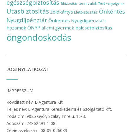
egészségbiztosítás
tennivalók
Síbiztosítás
Tevékenységeink
Utasbiztosítás
Önkéntes
Zöldkártya
Életbiztosítás
Nyugdíjpénztár
Önkéntes Nyugdíjpénztári
ÖNYP
hozamok
állami gyermek balesetbiztosítás
öngondoskodás
JOGI NYILATKOZAT
IMPRESSZUM
Rövidített név: E-Agentura Kft.
Teljes név: E-Agentura Kereskedelmi és Szolgáltató Kft.
Iroda cím: 9025 Győr, Szalay Imre u. 16/B.
Adószám: 24862491-1-08
Cégjegyzékszám: 08-09-026083