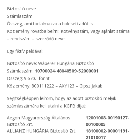
Biztosító neve
Számlaszám
Összeg, ami tartalmazza a baleseti adót is
Közlemény rovatba beírni: Kötvényszám, vagy ajánlat száma
– rendszám – szerződő neve
Egy fiktív példával:
Biztosító neve: Wáberer Hungária Biztosító
Számlaszám:
10700024-48040509-52000001
Összeg: 9.670.- forint
Közlemény: 800111222 – AXY123 – Gipsz Jakab
Segítségképpen leírom, hogy az adott biztosító melyik
számlaszámára kell utalni a KGFB díjat:
Aegon Magyarország Általános
12001008-00190127-
Biztosító Zrt.
00100005
ALLIANZ HUNGÁRIA Biztosító Zrt.
18100002-00001191-
21010017