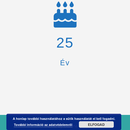
26
Év
A honlap további használatához a sütik használatát el kell fogadni.
ELFOGAD
További információ az adatvédelemről
Theme by
Out the Box