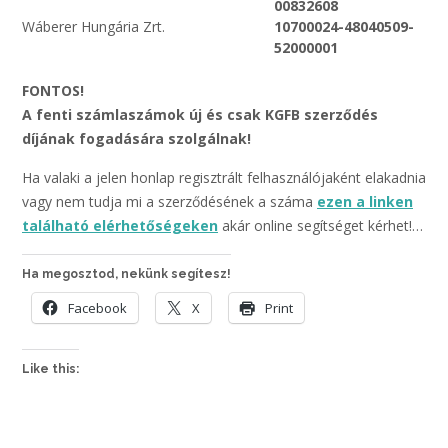
00832608
Wáberer Hungária Zrt.
10700024-48040509-
52000001
FONTOS!
A fenti számlaszámok új és csak KGFB szerződés
díjának fogadására szolgálnak!
Ha valaki a jelen honlap regisztrált felhasználójaként elakadnia
vagy nem tudja mi a szerződésének a száma
ezen a linken
található elérhetőségeken
akár online segítséget kérhet!…
Ha megosztod, nekünk segítesz!
Facebook
X
Print
Like this: