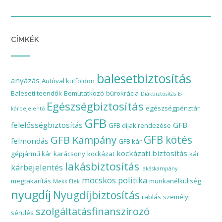
CÍMKÉK
balesetbiztosítás
anyázás
Autóval külföldön
Baleseti teendők
Bemutatkozó
bürokrácia
Diákbiztosítás
E-
Egészségbiztosítás
egészségpénztár
kárbejelentő
GFB
felelősségbiztosítás
GFB
GFB díjak rendezése
GFB Kampány
GFB kötés
felmondás
GFB kár
kockázati biztosítás
gépjármű kár
karácsony
kockázat
kár
lakásbiztosítás
kárbejelentés
lakáskampány
mocskos politika
megtakarítás
munkanélküliség
Mekk Elek
nyugdíj
Nyugdíjbiztosítás
rablás
személyi
szolgáltatásfinanszírozó
sérülés