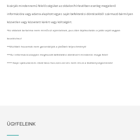
kizárják mindennemű felelősségüket az oldalon/hírlevélben esetleg megjelenő
információra vagy adatra alapított egyes saját befektetési döntésekből származó bármilyen
közvetlen vagy közvetett kárért vagy költségért.
*Az oldalak tartalma nem minősül ajánlatnak, pusztán tájékoztatás a jobb saját vagyon
kezeléshez!
**Múltbeli hozamok nem garantálják a jövőbeli teljesítményt!
***Az információ alapján meghozott befektetési döntésért mindenki maga felel!
**** Napi spekuláció és rövid távú haszonszerzés nem része a tevékenységünknek!
ÜGYFELEINK