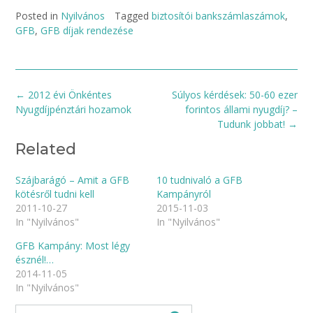
Posted in
Nyilvános
Tagged
biztosítói bankszámlaszámok
,
GFB
,
GFB díjak rendezése
Post
←
2012 évi Önkéntes
Súlyos kérdések: 50-60 ezer
navigation
Nyugdíjpénztári hozamok
forintos állami nyugdíj? –
Tudunk jobbat!
→
Related
Szájbarágó – Amit a GFB
10 tudnivaló a GFB
kötésről tudni kell
Kampányról
2011-10-27
2015-11-03
In "Nyilvános"
In "Nyilvános"
GFB Kampány: Most légy
észnél!…
2014-11-05
In "Nyilvános"