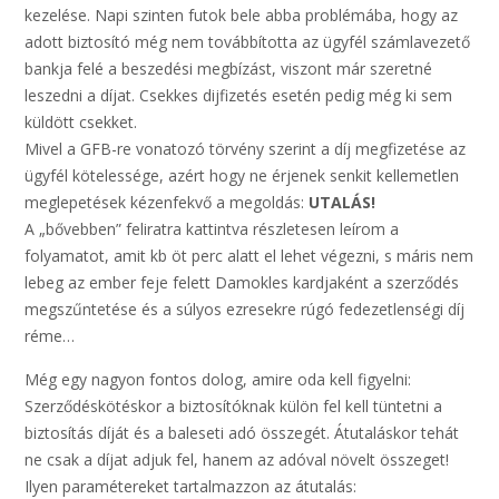
kezelése. Napi szinten futok bele abba problémába, hogy az
adott biztosító még nem továbbította az ügyfél számlavezető
bankja felé a beszedési megbízást, viszont már szeretné
leszedni a díjat. Csekkes dijfizetés esetén pedig még ki sem
küldött csekket.
Mivel a GFB-re vonatozó törvény szerint a díj megfizetése az
ügyfél kötelessége, azért hogy ne érjenek senkit kellemetlen
meglepetések kézenfekvő a megoldás:
UTALÁS!
A „bővebben” feliratra kattintva részletesen leírom a
folyamatot, amit kb öt perc alatt el lehet végezni, s máris nem
lebeg az ember feje felett Damokles kardjaként a szerződés
megszűntetése és a súlyos ezresekre rúgó fedezetlenségi díj
réme…
Még egy nagyon fontos dolog, amire oda kell figyelni:
Szerződéskötéskor a biztosítóknak külön fel kell tüntetni a
biztosítás díját és a baleseti adó összegét. Átutaláskor tehát
ne csak a díjat adjuk fel, hanem az adóval növelt összeget!
Ilyen paramétereket tartalmazzon az átutalás: