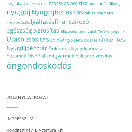
mocskos politika
megtakarítás
munkanélküliség
Mekk Elek
nyugdíj
Nyugdíjbiztosítás
rablás
személyi
szolgáltatásfinanszírozó
sérülés
egészségbiztosítás
tennivalók
Síbiztosítás
Tevékenységeink
Utasbiztosítás
Önkéntes
Zöldkártya
Életbiztosítás
Nyugdíjpénztár
Önkéntes Nyugdíjpénztári
ÖNYP
hozamok
állami gyermek balesetbiztosítás
öngondoskodás
JOGI NYILATKOZAT
IMPRESSZUM
Rövidített név: E-Agentura Kft.