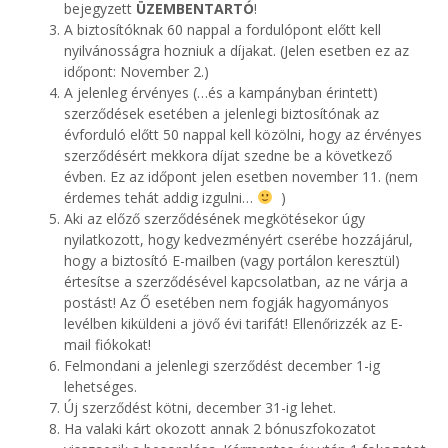
bejegyzett
ÜZEMBENTARTÓ
!
A biztosítóknak 60 nappal a fordulópont előtt kell
nyilvánosságra hozniuk a díjakat. (Jelen esetben ez az
időpont: November 2.)
A jelenleg érvényes (…és a kampányban érintett)
szerződések esetében a jelenlegi biztosítónak az
évforduló előtt 50 nappal kell közölni, hogy az érvényes
szerződésért mekkora díjat szedne be a következő
évben. Ez az időpont jelen esetben november 11. (nem
érdemes tehát addig izgulni…
)
Aki az előző szerződésének megkötésekor úgy
nyilatkozott, hogy kedvezményért cserébe hozzájárul,
hogy a biztosító E-mailben (vagy portálon keresztül)
értesítse a szerződésével kapcsolatban, az ne várja a
postást! Az Ő esetében nem fogják hagyományos
levélben kiküldeni a jövő évi tarifát! Ellenőrizzék az E-
mail fiókokat!
Felmondani a jelenlegi szerződést december 1-ig
lehetséges.
Új szerződést kötni, december 31-ig lehet.
Ha valaki kárt okozott annak 2 bónuszfokozatot