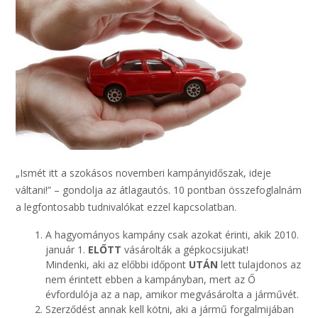
„Ismét itt a szokásos novemberi kampányidőszak, ideje
váltani!” – gondolja az átlagautós. 10 pontban összefoglalnám
a legfontosabb tudnivalókat ezzel kapcsolatban.
A hagyományos kampány csak azokat érinti, akik 2010.
január 1.
ELŐTT
vásárolták a gépkocsijukat!
Mindenki, aki az előbbi időpont
UTÁN
lett tulajdonos az
nem érintett ebben a kampányban, mert az Ő
évfordulója az a nap, amikor megvásárolta a járművét.
Szerződést annak kell kötni, aki a jármű forgalmijában