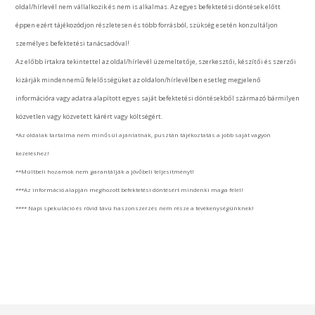
oldal/hírlevél nem vállalkozik és nem is alkalmas. Az egyes befektetési döntések előtt
éppen ezért tájékozódjon részletesen és több forrásból, szükség esetén konzultáljon
személyes befektetési tanácsadóval!
Az előbb írtakra tekintettel az oldal/hírlevél üzemeltetője, szerkesztői, készítői és szerzői
kizárják mindennemű felelősségüket az oldalon/hírlevélben esetleg megjelenő
információra vagy adatra alapított egyes saját befektetési döntésekből származó bármilyen
közvetlen vagy közvetett kárért vagy költségért.
*Az oldalak tartalma nem minősül ajánlatnak, pusztán tájékoztatás a jobb saját vagyon
kezeléshez!
**Múltbeli hozamok nem garantálják a jövőbeli teljesítményt!
***Az információ alapján meghozott befektetési döntésért mindenki maga felel!
**** Napi spekuláció és rövid távú haszonszerzés nem része a tevékenységünknek!