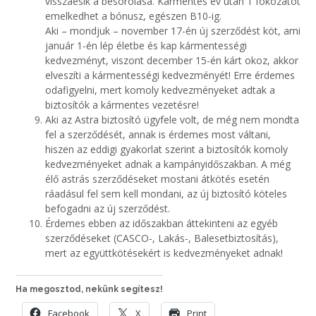
visszaesik a besorolása. Kármentes év után 1 fokozatot
emelkedhet a bónusz, egészen B10-ig.
Aki – mondjuk – november 17-én új szerződést köt, ami
január 1-én lép életbe és kap kármentességi
kedvezményt, viszont december 15-én kárt okoz, akkor
elveszíti a kármentességi kedvezményét! Erre érdemes
odafigyelni, mert komoly kedvezményeket adtak a
biztosítók a kármentes vezetésre!
Aki az Astra biztosító ügyfele volt, de még nem mondta
fel a szerződését, annak is érdemes most váltani,
hiszen az eddigi gyakorlat szerint a biztosítók komoly
kedvezményeket adnak a kampányidőszakban. A még
élő astrás szerződéseket mostani átkötés esetén
ráadásul fel sem kell mondani, az új biztosító köteles
befogadni az új szerződést.
Érdemes ebben az időszakban áttekinteni az egyéb
szerződéseket (CASCO-, Lakás-, Balesetbiztosítás),
mert az együttkötésekért is kedvezményeket adnak!
Ha megosztod, nekünk segítesz!
Facebook
X
Print