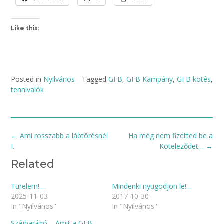
Like this:
Posted in
Nyilvános
Tagged
GFB
,
GFB Kampány
,
GFB kötés
,
tennivalók
Post
←
Ami rosszabb a lábtörésnél
Ha még nem fizetted be a
navigation
I.
Köteleződet…
→
Related
Türelem!…
Mindenki nyugodjon le!…
2025-11-03
2017-10-30
In "Nyilvános"
In "Nyilvános"
Szájbarágó – Amit a GFB