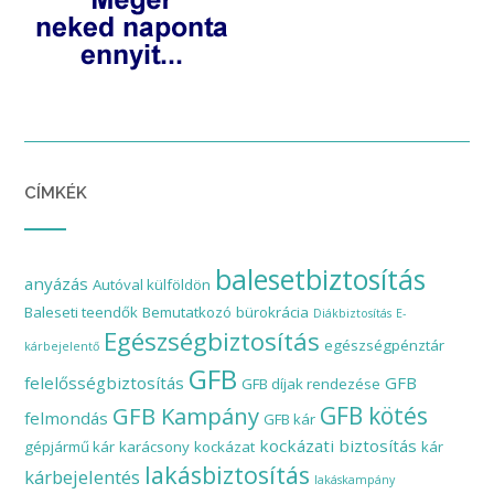
CÍMKÉK
balesetbiztosítás
anyázás
Autóval külföldön
Baleseti teendők
Bemutatkozó
bürokrácia
Diákbiztosítás
E-
Egészségbiztosítás
egészségpénztár
kárbejelentő
GFB
felelősségbiztosítás
GFB
GFB díjak rendezése
GFB Kampány
GFB kötés
felmondás
GFB kár
kockázati biztosítás
gépjármű kár
karácsony
kockázat
kár
lakásbiztosítás
kárbejelentés
lakáskampány