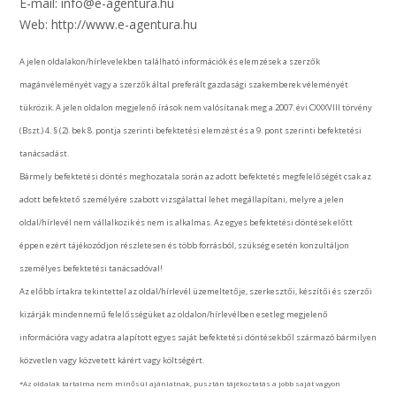
E-mail: info@e-agentura.hu
Web: http://www.e-agentura.hu
A jelen oldalakon/hírlevelekben található információk és elemzések a szerzők
magánvéleményét vagy a szerzők által preferált gazdasági szakemberek véleményét
tükrözik. A jelen oldalon megjelenő írások nem valósítanak meg a 2007. évi CXXXVIII törvény
(Bszt.) 4. § (2). bek 8. pontja szerinti befektetési elemzést és a 9. pont szerinti befektetési
tanácsadást.
Bármely befektetési döntés meghozatala során az adott befektetés megfelelőségét csak az
adott befektető személyére szabott vizsgálattal lehet megállapítani, melyre a jelen
oldal/hírlevél nem vállalkozik és nem is alkalmas. Az egyes befektetési döntések előtt
éppen ezért tájékozódjon részletesen és több forrásból, szükség esetén konzultáljon
személyes befektetési tanácsadóval!
Az előbb írtakra tekintettel az oldal/hírlevél üzemeltetője, szerkesztői, készítői és szerzői
kizárják mindennemű felelősségüket az oldalon/hírlevélben esetleg megjelenő
információra vagy adatra alapított egyes saját befektetési döntésekből származó bármilyen
közvetlen vagy közvetett kárért vagy költségért.
*Az oldalak tartalma nem minősül ajánlatnak, pusztán tájékoztatás a jobb saját vagyon