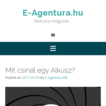
Skip
to
E-Agentura.hu
content
Biztosra megyünk…
Mit csinál egy Alkusz?
Posted on
2017-03-03
by
E-Agentura Kft.