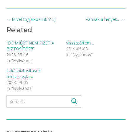
Post
←
Mivel foglalkozunk?? :-)
Vannak a tények…
→
navigation
Related
“DE MIÉRT NEM FIZET A
Visszatértem…
BIZTOSÍTÓ??!”
2019-05-03
2025-05-16
In "Nyilvános"
In "Nyilvános"
Lakásbiztosítások
felülvizsgálata
2023-09-05
In "Nyilvános"