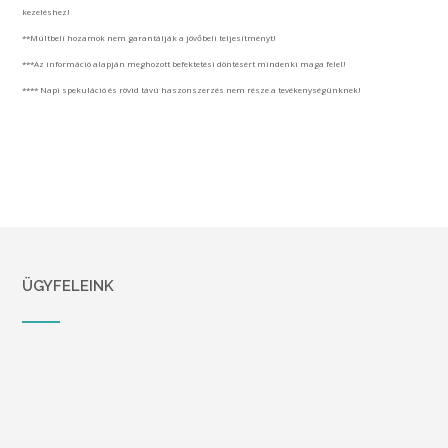
kezeléshez!
**Múltbeli hozamok nem garantálják a jövőbeli teljesítményt!
***Az információ alapján meghozott befektetési döntésért mindenki maga felel!
**** Napi spekuláció és rövid távú haszonszerzés nem része a tevékenységünknek!
ÜGYFELEINK