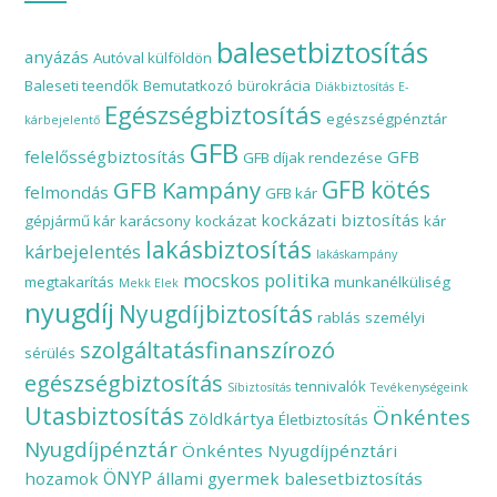
balesetbiztosítás
anyázás
Autóval külföldön
Baleseti teendők
Bemutatkozó
bürokrácia
Diákbiztosítás
E-
Egészségbiztosítás
egészségpénztár
kárbejelentő
GFB
felelősségbiztosítás
GFB
GFB díjak rendezése
GFB Kampány
GFB kötés
felmondás
GFB kár
kockázati biztosítás
gépjármű kár
karácsony
kockázat
kár
lakásbiztosítás
kárbejelentés
lakáskampány
mocskos politika
megtakarítás
munkanélküliség
Mekk Elek
nyugdíj
Nyugdíjbiztosítás
rablás
személyi
szolgáltatásfinanszírozó
sérülés
egészségbiztosítás
tennivalók
Síbiztosítás
Tevékenységeink
Utasbiztosítás
Önkéntes
Zöldkártya
Életbiztosítás
Nyugdíjpénztár
Önkéntes Nyugdíjpénztári
ÖNYP
hozamok
állami gyermek balesetbiztosítás