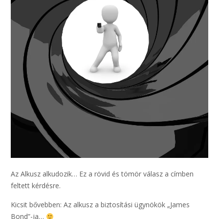
Az Alkusz alkudozik… Ez a rövid és tömör válasz a címben
feltett kérdésre.
Kicsit bővebben: Az alkusz a biztosítási ügynökök „James
Bond”-ja…