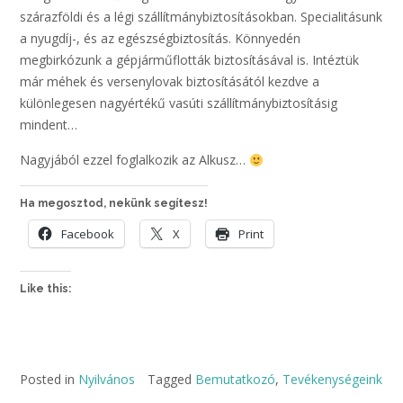
szárazföldi és a légi szállítmánybiztosításokban. Specialitásunk
a nyugdíj-, és az egészségbiztosítás. Könnyedén
megbirkózunk a gépjárműflották biztosításával is. Intéztük
már méhek és versenylovak biztosításától kezdve a
különlegesen nagyértékű vasúti szállítmánybiztosításig
mindent…
Nagyjából ezzel foglalkozik az Alkusz…
Ha megosztod, nekünk segítesz!
Facebook
X
Print
Like this:
Posted in
Nyilvános
Tagged
Bemutatkozó
,
Tevékenységeink