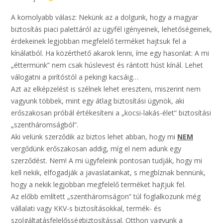
A komolyabb válasz: Nekünk az a dolgunk, hogy a magyar
biztosítás piaci palettáról az ügyfél igényeinek, lehetőségeinek,
érdekeinek legjobban megfelelő terméket hajtsuk fel a
kínálatból. Ha közérthető akarok lenni, íme egy hasonlat: A mi
„éttermünk” nem csak húslevest és rántott húst kínál. Lehet
válogatni a pirítóstól a pekingi kacsáig…
Azt az elképzelést is szélnek lehet ereszteni, miszerint nem
vagyunk többek, mint egy átlag biztosítási ügynök, aki
erőszakosan próbál értékesíteni a „kocsi-lakás-élet” biztosítási
„szentháromságból”.
Aki velünk szerződik az biztos lehet abban, hogy mi
NEM
vergődünk erőszakosan addig, míg el nem adunk egy
szerződést. Nem! A mi ügyfeleink pontosan tudják, hogy mi
kell nekik, elfogadják a javaslatainkat, s megbíznak bennünk,
hogy a nekik legjobban megfelelő terméket hajtjuk fel.
Az előbb említett „szentháromságon” túl foglalkozunk még
vállalati vagy KKV-s biztosításokkal, termék- és
szolgáltatásfelelősségbiztosítással. Otthon vagyunk a