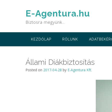
Skip
to
E-Agentura.hu
content
Biztosra megyünk…
KEZDŐLAP
RÓLUNK
ADATBEKÉR
Állami Diákbiztosítás
Posted on
2017-04-28
by
E-Agentura Kft.