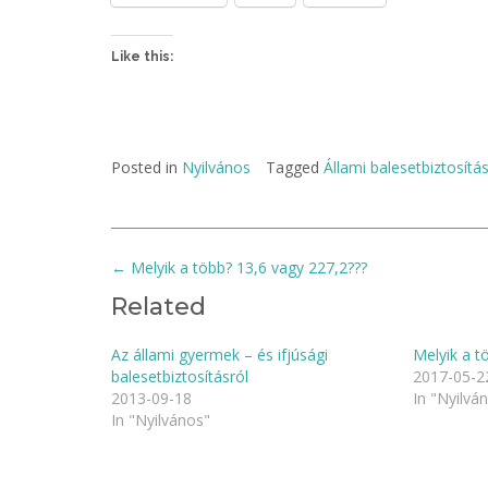
Like this:
Posted in
Nyilvános
Tagged
Állami balesetbiztosítá
Post
←
Melyik a több? 13,6 vagy 227,2???
navigation
Related
Az állami gyermek – és ifjúsági
Melyik a t
balesetbiztosításról
2017-05-2
2013-09-18
In "Nyilvá
In "Nyilvános"