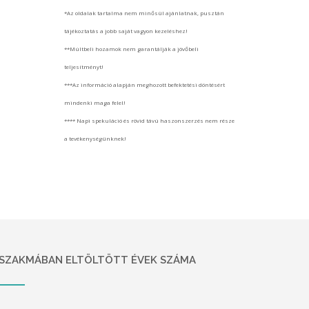
*Az oldalak tartalma nem minősül ajánlatnak, pusztán
tájékoztatás a jobb saját vagyon kezeléshez!
**Múltbeli hozamok nem garantálják a jövőbeli
teljesítményt!
***Az információ alapján meghozott befektetési döntésért
mindenki maga felel!
**** Napi spekuláció és rövid távú haszonszerzés nem része
a tevékenységünknek!
SZAKMÁBAN ELTÖLTÖTT ÉVEK SZÁMA