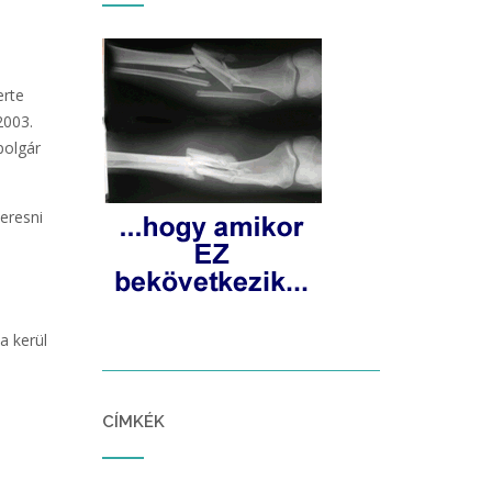
rte
2003.
polgár
eresni
a kerül
CÍMKÉK