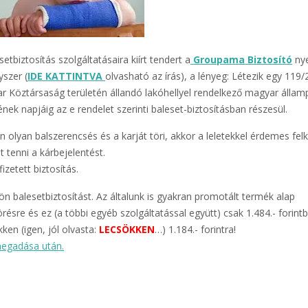
etbiztosítás szolgáltatásaira kiírt tendert a
Groupama Biztosító
nye
yszer (
IDE KATTINTVA
olvasható az írás), a lényeg: Létezik egy 119/
yar Köztársaság területén állandó lakóhellyel rendelkező magyar állam
ének napjáig az e rendelet szerinti baleset-biztosításban részesül.
olyan balszerencsés és a karját töri, akkor a leletekkel érdemes felk
t tenni a kárbejelentést.
izetett biztosítás.
n balesetbiztosítást. Az általunk is gyakran promotált termék alap
ésre és ez (a többi egyéb szolgáltatással együtt) csak 1.484.- forintb
ken (igen, jól olvasta:
LECSÖKKEN
…) 1.184.- forintra!
 megadása után.