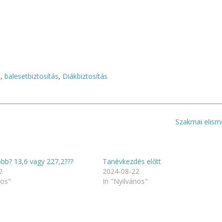
s
,
balesetbiztosítás
,
Diákbiztosítás
Szakmai elis
öbb? 13,6 vagy 227,2???
Tanévkezdés előtt
2
2024-08-22
nos"
In "Nyilvános"