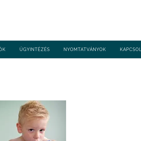
ŐK
ÜGYINTÉZÉS
NYOMTATVÁNYOK
KAPCSO