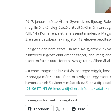
2017. január 1-től az Állami Gyermek- és Ifjúsági Bales
meg. Erről a tényleg létező biztosításról már írtunk eg
(VIII. 14.) Korm. rendelet, ami szerint minden, a Mag
3. életéve betöltésének napjától, 18. életéve betöltés
Ez egy példán bemutatva: Ha az elsős gyermekünk van 
a biztosító legközelebbi kirendeltségét, ahol meg lehe
Csonttörésre 3.000.- forintot szolgáltat az állam által f
Aki ennél magasabb biztosítási összegre vágyik, kössö
csomagja már 50.000.- forintot szolgáltat egy csonttör
havonta az első évben! A második évtől ez a díj lecsök
IDE KATTINTVA
lehet a díjról érdeklődni az adatok
Ha megosztod, nekünk segítesz!
Facebook
X
Print