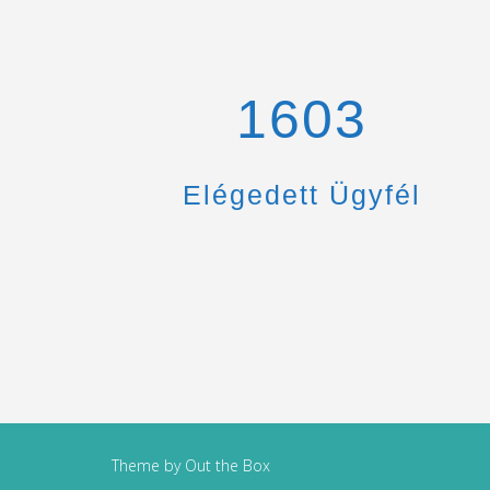
1670
Elégedett Ügyfél
Theme by
Out the Box