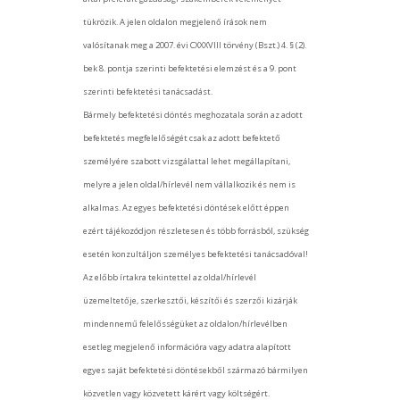
tükrözik. A jelen oldalon megjelenő írások nem
valósítanak meg a 2007. évi CXXXVIII törvény (Bszt.) 4. § (2).
bek 8. pontja szerinti befektetési elemzést és a 9. pont
szerinti befektetési tanácsadást.
Bármely befektetési döntés meghozatala során az adott
befektetés megfelelőségét csak az adott befektető
személyére szabott vizsgálattal lehet megállapítani,
melyre a jelen oldal/hírlevél nem vállalkozik és nem is
alkalmas. Az egyes befektetési döntések előtt éppen
ezért tájékozódjon részletesen és több forrásból, szükség
esetén konzultáljon személyes befektetési tanácsadóval!
Az előbb írtakra tekintettel az oldal/hírlevél
üzemeltetője, szerkesztői, készítői és szerzői kizárják
mindennemű felelősségüket az oldalon/hírlevélben
esetleg megjelenő információra vagy adatra alapított
egyes saját befektetési döntésekből származó bármilyen
közvetlen vagy közvetett kárért vagy költségért.