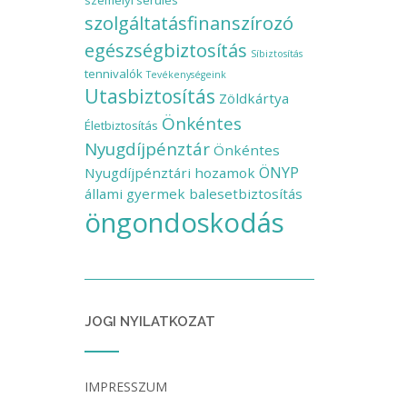
személyi sérülés
szolgáltatásfinanszírozó
egészségbiztosítás
Síbiztosítás
tennivalók
Tevékenységeink
Utasbiztosítás
Zöldkártya
Önkéntes
Életbiztosítás
Nyugdíjpénztár
Önkéntes
ÖNYP
Nyugdíjpénztári hozamok
állami gyermek balesetbiztosítás
öngondoskodás
JOGI NYILATKOZAT
IMPRESSZUM