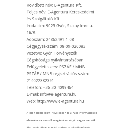
Rövidített név: E-Agentura Kft.
Teljes név: E-Agentura Kereskedelmi
és Szolgáltató Kft.
Iroda cím: 9025 Győr, Szalay Imre u.
16/B.
Adószám: 24862491-1-08
Cégjegyzékszám: 08-09-026083
Vezetve: Győri Törvényszék
Cégbírósága nyilvántartásában
Felügyeleti szerv: PSZÁF / MNB
PSZÁF / MNB regisztrációs szám:
214022882391
Telefon: +36-30-4099464
E-mail: info@e-agentura.hu
Web: http://www.e-agentura.hu
A jelen oldalakon/hírlevelekben található információk és
elemzések a szerzők magánvéleményét vagy a szerzők
által preferált gazdasági szakemberek véleményét