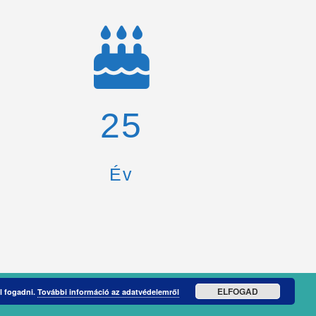
26
Év
ELFOGAD
l fogadni.
További információ az adatvédelemről