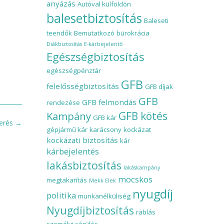
anyázás
Autóval külföldön
balesetbiztosítás
Baleseti
teendők
Bemutatkozó
bürokrácia
Diákbiztosítás
E-kárbejelentő
Egészségbiztosítás
egészségpénztár
GFB
felelősségbiztosítás
GFB díjak
GFB
GFB felmondás
rendezése
Kampány
GFB kötés
GFB kár
merés
→
gépjármű kár
karácsony
kockázat
kockázati biztosítás
kár
kárbejelentés
lakásbiztosítás
lakáskampány
mocskos
megtakarítás
Mekk Elek
nyugdíj
politika
munkanélküliség
Nyugdíjbiztosítás
rablás