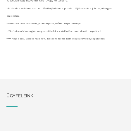
közvetlen vagy közvetett kárért vagy költségért.
*Az oldalak tartalma nem minősül ajánlatnak, pusztán tájékoztatás a jobb saját vagyon
kezeléshez!
**Múltbeli hozamok nem garantálják a jövőbeli teljesítményt!
***Az információ alapján meghozott befektetési döntésért mindenki maga felel!
**** Napi spekuláció és rövid távú haszonszerzés nem része a tevékenységünknek!
ÜGYFELEINK