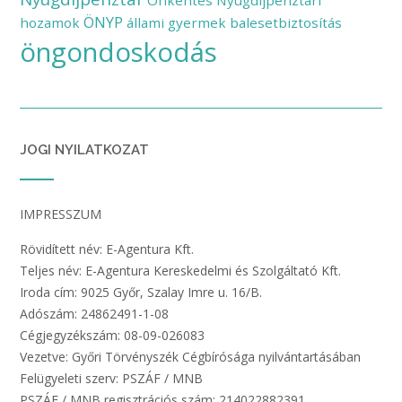
ÖNYP
hozamok
állami gyermek balesetbiztosítás
öngondoskodás
JOGI NYILATKOZAT
IMPRESSZUM
Rövidített név: E-Agentura Kft.
Teljes név: E-Agentura Kereskedelmi és Szolgáltató Kft.
Iroda cím: 9025 Győr, Szalay Imre u. 16/B.
Adószám: 24862491-1-08
Cégjegyzékszám: 08-09-026083
Vezetve: Győri Törvényszék Cégbírósága nyilvántartásában
Felügyeleti szerv: PSZÁF / MNB
PSZÁF / MNB regisztrációs szám: 214022882391