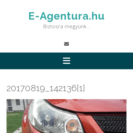
Skip
to
E-Agentura.hu
content
Biztosra megyünk…
20170819_142136[1]