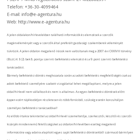
Telefon: +36-30-4099464
E-mail: info@e-agentura.hu
Web: http://www.e-agentura.hu
A jelen oldalakon/hírlevelekben található információk és elemzések a szerzők
magánvéleményét vagy a szerzők által preferált gazdasági szakemberek véleményét
tükrözik. A jelen oldalon megjelenő írások nem valósítanak meg a 2007. évi CXXXVIII törvény
(Bszt.) 4. § (2). bek 8. pontja szerinti befektetési elemzést és a 9. pont szerinti befektetési
tanácsadást.
Bármely befektetési döntés meghozatala során az adott befektetés megfelelőségét csak az
adott befektető személyére szabott vizsgálattal lehet megállapítani, melyre a jelen
oldal/hírlevél nem vállalkozik és nem is alkalmas. Az egyes befektetési döntések előtt
éppen ezért tájékozódjon részletesen és több forrásból, szükség esetén konzultáljon
személyes befektetési tanácsadóval!
Az előbb írtakra tekintettel az oldal/hírlevél üzemeltetője, szerkesztői, készítői és szerzői
kizárják mindennemű felelősségüket az oldalon/hírlevélben esetleg megjelenő
információra vagy adatra alapított egyes saját befektetési döntésekből származó bármilyen