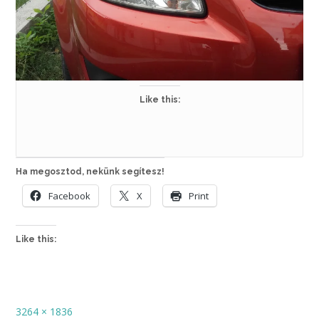
Like this:
Ha megosztod, nekünk segítesz!
Facebook
X
Print
Like this:
Full
3264 × 1836