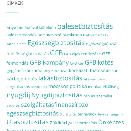
CÍMKÉK
balesetbiztosítás
anyázás
Autóval külföldön
Baleseti teendők
Bemutatkozó
bürokrácia
Diákbiztosítás
E-
Egészségbiztosítás
egészségpénztár
kárbejelentő
GFB
felelősségbiztosítás
GFB
GFB díjak rendezése
GFB Kampány
GFB kötés
felmondás
GFB kár
kockázati biztosítás
gépjármű kár
karácsony
kockázat
kár
lakásbiztosítás
kárbejelentés
lakáskampány
mocskos politika
megtakarítás
munkanélküliség
Mekk Elek
nyugdíj
Nyugdíjbiztosítás
rablás
személyi
szolgáltatásfinanszírozó
sérülés
egészségbiztosítás
tennivalók
Síbiztosítás
Tevékenységeink
Utasbiztosítás
Önkéntes
Zöldkártya
Életbiztosítás
Nyugdíjpénztár
Önkéntes Nyugdíjpénztári