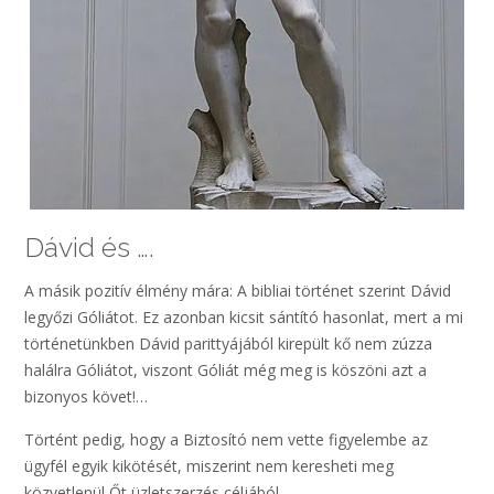
Dávid és ….
A másik pozitív élmény mára: A bibliai történet szerint Dávid
legyőzi Góliátot. Ez azonban kicsit sántító hasonlat, mert a mi
történetünkben Dávid parittyájából kirepült kő nem zúzza
halálra Góliátot, viszont Góliát még meg is köszöni azt a
bizonyos követ!…
Történt pedig, hogy a Biztosító nem vette figyelembe az
ügyfél egyik kikötését, miszerint nem keresheti meg
közvetlenül Őt üzletszerzés céljából.