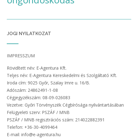
öngondoskodás
JOGI NYILATKOZAT
IMPRESSZUM
Rövidített név: E-Agentura Kft.
Teljes név: E-Agentura Kereskedelmi és Szolgáltató Kft.
Iroda cím: 9025 Győr, Szalay Imre u. 16/B.
Adószám: 24862491-1-08
Cégjegyzékszám: 08-09-026083
Vezetve: Győri Törvényszék Cégbírósága nyilvántartásában
Felügyeleti szerv: PSZÁF / MNB
PSZÁF / MNB regisztrációs szám: 214022882391
Telefon: +36-30-4099464
E-mail: info@e-agentura.hu