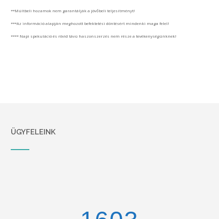
**Múltbeli hozamok nem garantálják a jövőbeli teljesítményt!
***Az információ alapján meghozott befektetési döntésért mindenki maga felel!
**** Napi spekuláció és rövid távú haszonszerzés nem része a tevékenységünknek!
ÜGYFELEINK