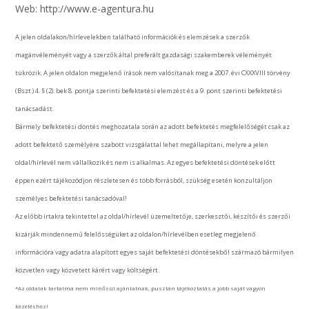
Web: http://www.e-agentura.hu
A jelen oldalakon/hírlevelekben található információk és elemzések a szerzők
magánvéleményét vagy a szerzők által preferált gazdasági szakemberek véleményét
tükrözik. A jelen oldalon megjelenő írások nem valósítanak meg a 2007. évi CXXXVIII törvény
(Bszt.) 4. § (2). bek 8. pontja szerinti befektetési elemzést és a 9. pont szerinti befektetési
tanácsadást.
Bármely befektetési döntés meghozatala során az adott befektetés megfelelőségét csak az
adott befektető személyére szabott vizsgálattal lehet megállapítani, melyre a jelen
oldal/hírlevél nem vállalkozik és nem is alkalmas. Az egyes befektetési döntések előtt
éppen ezért tájékozódjon részletesen és több forrásból, szükség esetén konzultáljon
személyes befektetési tanácsadóval!
Az előbb írtakra tekintettel az oldal/hírlevél üzemeltetője, szerkesztői, készítői és szerzői
kizárják mindennemű felelősségüket az oldalon/hírlevélben esetleg megjelenő
információra vagy adatra alapított egyes saját befektetési döntésekből származó bármilyen
közvetlen vagy közvetett kárért vagy költségért.
*Az oldalak tartalma nem minősül ajánlatnak, pusztán tájékoztatás a jobb saját vagyon
kezeléshez!