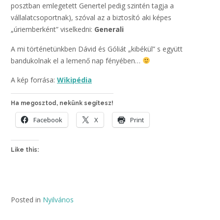
posztban emlegetett Genertel pedig szintén tagja a
vállalatcsoportnak), szóval az a biztosító aki képes
„úriemberként” viselkedni:
Generali
A mi történetünkben Dávid és Góliát „kibékül” s együtt
bandukolnak el a lemenő nap fényében…
A kép forrása:
Wikipédia
Ha megosztod, nekünk segítesz!
Facebook
X
Print
Like this:
Posted in
Nyilvános