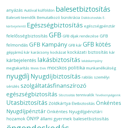
balesetbiztosítás
anyázás
Autóval külföldön
Baleseti teendők
Bemutatkozó
bürokrácia
Diákbiztosítás
E-
Egészségbiztosítás
egészségpénztár
kárbejelentő
GFB
felelősségbiztosítás
GFB
GFB díjak rendezése
GFB Kampány
GFB kötés
felmondás
GFB kár
kockázati biztosítás
gépjármű kár
karácsony
kockázat
kár
lakásbiztosítás
kárbejelentés
lakáskampány
mocskos politika
megtakarítás
munkanélküliség
Mekk Elek
nyugdíj
Nyugdíjbiztosítás
rablás
személyi
szolgáltatásfinanszírozó
sérülés
egészségbiztosítás
tennivalók
Síbiztosítás
Tevékenységeink
Utasbiztosítás
Önkéntes
Zöldkártya
Életbiztosítás
Nyugdíjpénztár
Önkéntes Nyugdíjpénztári
ÖNYP
hozamok
állami gyermek balesetbiztosítás