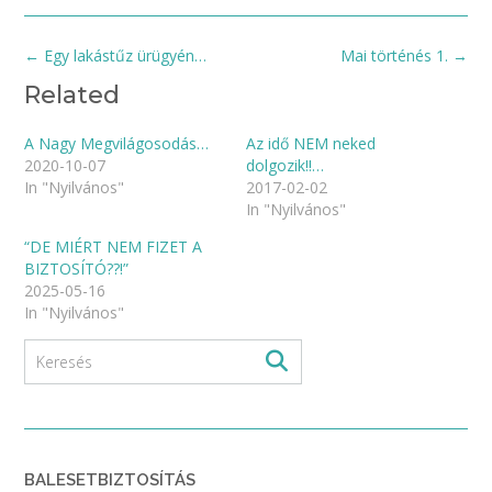
Post
←
Egy lakástűz ürügyén…
Mai történés 1.
→
navigation
Related
A Nagy Megvilágosodás…
Az idő NEM neked
2020-10-07
dolgozik!!…
In "Nyilvános"
2017-02-02
In "Nyilvános"
“DE MIÉRT NEM FIZET A
BIZTOSÍTÓ??!”
2025-05-16
In "Nyilvános"
BALESETBIZTOSÍTÁS