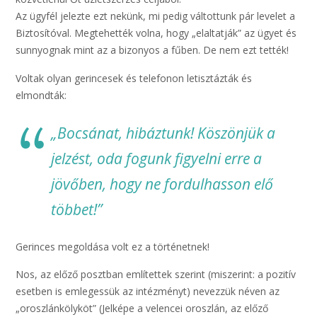
Az ügyfél jelezte ezt nekünk, mi pedig váltottunk pár levelet a
Biztosítóval. Megtehették volna, hogy „elaltatják” az ügyet és
sunnyognak mint az a bizonyos a fűben. De nem ezt tették!
Voltak olyan gerincesek és telefonon letisztázták és
elmondták:
„Bocsánat, hibáztunk! Köszönjük a
jelzést, oda fogunk figyelni erre a
jövőben, hogy ne fordulhasson elő
többet!”
Gerinces megoldása volt ez a történetnek!
Nos, az előző posztban említettek szerint (miszerint: a pozitív
esetben is emlegessük az intézményt) nevezzük néven az
„oroszlánkölyköt” (Jelképe a velencei oroszlán, az előző