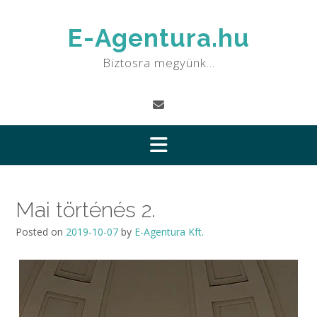
Skip
to
E-Agentura.hu
content
Biztosra megyünk…
Mai történés 2.
Posted on
2019-10-07
by
E-Agentura Kft.