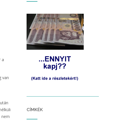
r a
g van
zután
élküli
CÍMKÉK
mi nem