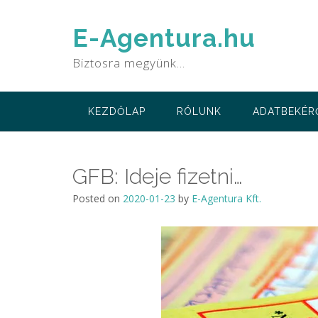
Skip
to
E-Agentura.hu
content
Biztosra megyünk…
KEZDŐLAP
RÓLUNK
ADATBEKÉR
GFB: Ideje fizetni…
Posted on
2020-01-23
by
E-Agentura Kft.