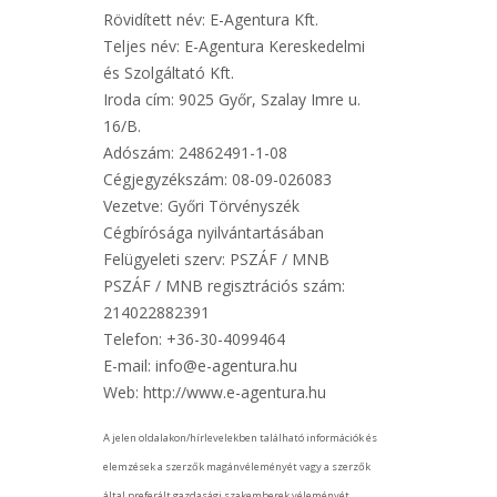
Rövidített név: E-Agentura Kft.
Teljes név: E-Agentura Kereskedelmi
és Szolgáltató Kft.
Iroda cím: 9025 Győr, Szalay Imre u.
16/B.
Adószám: 24862491-1-08
Cégjegyzékszám: 08-09-026083
Vezetve: Győri Törvényszék
Cégbírósága nyilvántartásában
Felügyeleti szerv: PSZÁF / MNB
PSZÁF / MNB regisztrációs szám:
214022882391
Telefon: +36-30-4099464
E-mail: info@e-agentura.hu
Web: http://www.e-agentura.hu
A jelen oldalakon/hírlevelekben található információk és
elemzések a szerzők magánvéleményét vagy a szerzők
által preferált gazdasági szakemberek véleményét