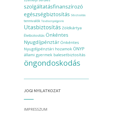
személyi sérülés
szolgáltatásfinanszírozó
egészségbiztosítás
Síbiztosítás
tennivalók
Tevékenységeink
Utasbiztosítás
Zöldkártya
Önkéntes
Életbiztosítás
Nyugdíjpénztár
Önkéntes
ÖNYP
Nyugdíjpénztári hozamok
állami gyermek balesetbiztosítás
öngondoskodás
JOGI NYILATKOZAT
IMPRESSZUM