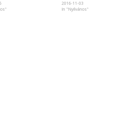
6
2016-11-03
nos"
In "Nyilvános"