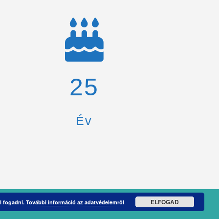
26
Év
ELFOGAD
l fogadni.
További információ az adatvédelemről