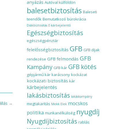
anyázás
Autóval külföldön
balesetbiztosítás
Baleseti
teendők
Bemutatkozó
bürokrácia
Diákbiztosítás
E-kárbejelentő
Egészségbiztosítás
egészségpénztár
GFB
felelősségbiztosítás
GFB díjak
GFB
GFB felmondás
rendezése
Kampány
GFB kötés
GFB kár
gépjármű kár
karácsony
kockázat
kockázati biztosítás
kár
kárbejelentés
lakásbiztosítás
lakáskampány
mocskos
állás
→
megtakarítás
Mekk Elek
nyugdíj
politika
munkanélküliség
Nyugdíjbiztosítás
rablás