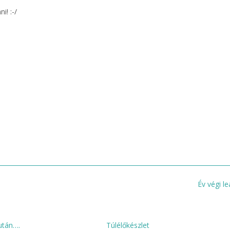
! :-/
Év végi le
tán….
Túlélőkészlet