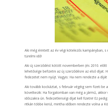
Aki még érintett az év végi kötelezős kampányban, s 
türelmi idő!
Aki új szerződést kötött novemberben (és 2010. előtt v
lehetősége befizetni az új szerződésre az első díjat. 
fedezetet nem nyújt. Vagyis: Ha nem rendezte a díját é
Aki tovább kockáztat, s február végéig sem fizeti be
következik: Ha forgalomban van még a jármű, akkor újra
időszakra ún. fedezetlenségi díjat kell fizetni! Ez pe
ritkán többe kerül, mintha időben rendezte volna a Kö