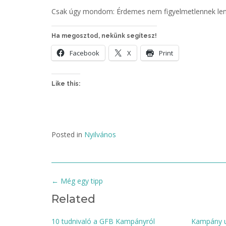
Csak úgy mondom: Érdemes nem figyelmetlennek lenni
Ha megosztod, nekünk segítesz!
Facebook
X
Print
Like this:
Posted in
Nyilvános
Post
←
Még egy tipp
navigation
Related
10 tudnivaló a GFB Kampányról
Kampány u