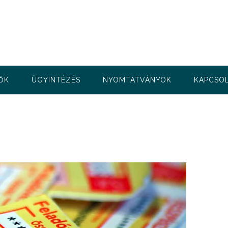
ŐK
ÜGYINTÉZÉS
NYOMTATVÁNYOK
KAPCSO