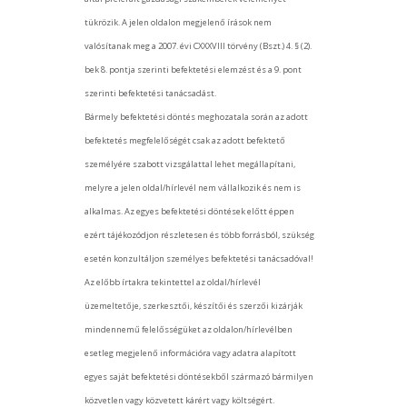
tükrözik. A jelen oldalon megjelenő írások nem
valósítanak meg a 2007. évi CXXXVIII törvény (Bszt.) 4. § (2).
bek 8. pontja szerinti befektetési elemzést és a 9. pont
szerinti befektetési tanácsadást.
Bármely befektetési döntés meghozatala során az adott
befektetés megfelelőségét csak az adott befektető
személyére szabott vizsgálattal lehet megállapítani,
melyre a jelen oldal/hírlevél nem vállalkozik és nem is
alkalmas. Az egyes befektetési döntések előtt éppen
ezért tájékozódjon részletesen és több forrásból, szükség
esetén konzultáljon személyes befektetési tanácsadóval!
Az előbb írtakra tekintettel az oldal/hírlevél
üzemeltetője, szerkesztői, készítői és szerzői kizárják
mindennemű felelősségüket az oldalon/hírlevélben
esetleg megjelenő információra vagy adatra alapított
egyes saját befektetési döntésekből származó bármilyen
közvetlen vagy közvetett kárért vagy költségért.