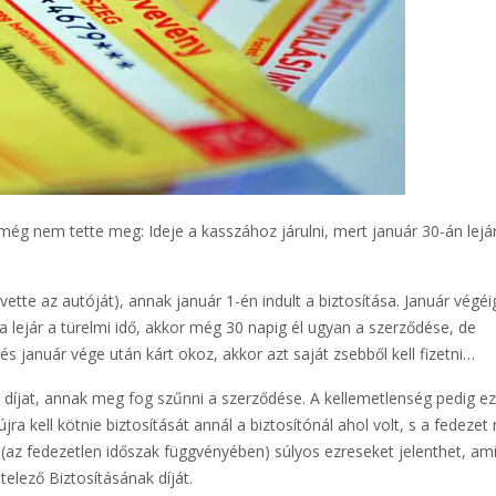
még nem tette meg: Ideje a kasszához járulni, mert január 30-án lejá
ette az autóját), annak január 1-én indult a biztosítása. Január végéi
Ha lejár a türelmi idő, akkor még 30 napig él ugyan a szerződése, de
s január vége után kárt okoz, akkor azt saját zsebből kell fizetni…
 a díjat, annak meg fog szűnni a szerződése. A kellemetlenség pedig e
 kell kötnie biztosítását annál a biztosítónál ahol volt, s a fedezet n
dig (az fedezetlen időszak függvényében) súlyos ezreseket jelenthet, a
telező Biztosításának díját.