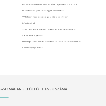
*Az oldalak tartalma nem minősül ajánlatnak, pusztán
tájékoztatás a jobb saját vagyon kezeléshez!
**Múltbeli hozamok nem garantálják a jövőbeli
teljesítményt!
***Az információ alapján meghozott befektetési döntésért
mindenki maga felel!
**** Napi spekuláció és rövid távú haszonszerzés nem része
a tevékenységünknek!
SZAKMÁBAN ELTÖLTÖTT ÉVEK SZÁMA