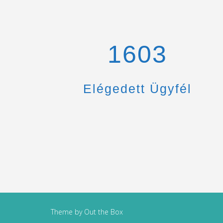
1670
Elégedett Ügyfél
Theme by
Out the Box