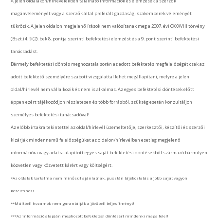
A jelen oldalakon/hírlevelekben található információk és elemzések a szerzők
magánvéleményét vagy a szerzők által preferált gazdasági szakemberek véleményét
tükrözik. A jelen oldalon megjelenő írások nem valósítanak meg a 2007. évi CXXXVIII törvény
(Bszt.) 4. § (2). bek 8. pontja szerinti befektetési elemzést és a 9. pont szerinti befektetési
tanácsadást.
Bármely befektetési döntés meghozatala során az adott befektetés megfelelőségét csak az
adott befektető személyére szabott vizsgálattal lehet megállapítani, melyre a jelen
oldal/hírlevél nem vállalkozik és nem is alkalmas. Az egyes befektetési döntések előtt
éppen ezért tájékozódjon részletesen és több forrásból, szükség esetén konzultáljon
személyes befektetési tanácsadóval!
Az előbb írtakra tekintettel az oldal/hírlevél üzemeltetője, szerkesztői, készítői és szerzői
kizárják mindennemű felelősségüket az oldalon/hírlevélben esetleg megjelenő
információra vagy adatra alapított egyes saját befektetési döntésekből származó bármilyen
közvetlen vagy közvetett kárért vagy költségért.
*Az oldalak tartalma nem minősül ajánlatnak, pusztán tájékoztatás a jobb saját vagyon
kezeléshez!
**Múltbeli hozamok nem garantálják a jövőbeli teljesítményt!
***Az információ alapján meghozott befektetési döntésért mindenki maga felel!