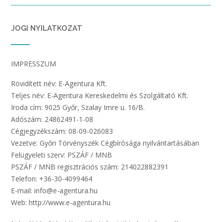
JOGI NYILATKOZAT
IMPRESSZUM
Rövidített név: E-Agentura Kft.
Teljes név: E-Agentura Kereskedelmi és Szolgáltató Kft.
Iroda cím: 9025 Győr, Szalay Imre u. 16/B.
Adószám: 24862491-1-08
Cégjegyzékszám: 08-09-026083
Vezetve: Győri Törvényszék Cégbírósága nyilvántartásában
Felügyeleti szerv: PSZÁF / MNB
PSZÁF / MNB regisztrációs szám: 214022882391
Telefon: +36-30-4099464
E-mail: info@e-agentura.hu
Web: http://www.e-agentura.hu