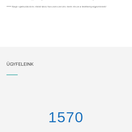
**** Napi spekuláció és rövid távú haszonszerzés nem része a tevékenységünknek!
ÜGYFELEINK
1670