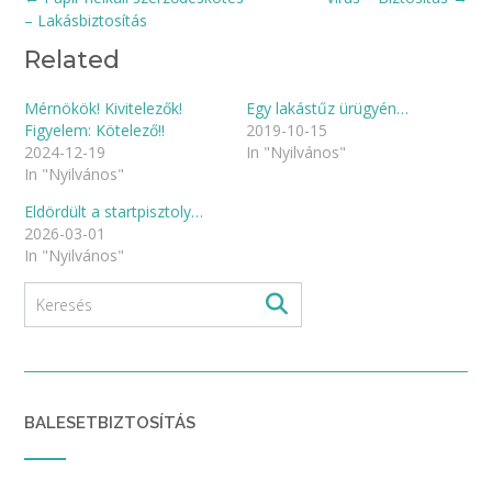
navigation
– Lakásbiztosítás
Related
Mérnökök! Kivitelezők!
Egy lakástűz ürügyén…
Figyelem: Kötelező!!
2019-10-15
2024-12-19
In "Nyilvános"
In "Nyilvános"
Eldördült a startpisztoly…
2026-03-01
In "Nyilvános"
BALESETBIZTOSÍTÁS