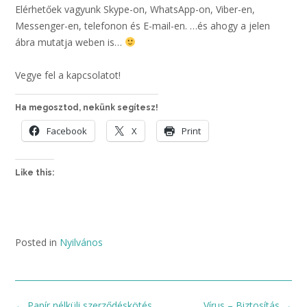
Elérhetőek vagyunk Skype-on, WhatsApp-on, Viber-en,
Messenger-en, telefonon és E-mail-en. …és ahogy a jelen
ábra mutatja weben is…
Vegye fel a kapcsolatot!
Ha megosztod, nekünk segítesz!
Facebook
X
Print
Like this:
Posted in
Nyilvános
Post
←
Papír nélküli szerződéskötés
Vírus – Biztosítás
→