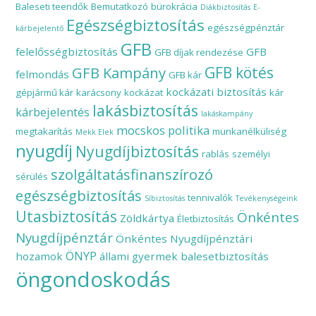
Baleseti teendők
Bemutatkozó
bürokrácia
Diákbiztosítás
E-
Egészségbiztosítás
egészségpénztár
kárbejelentő
GFB
felelősségbiztosítás
GFB
GFB díjak rendezése
GFB Kampány
GFB kötés
felmondás
GFB kár
kockázati biztosítás
gépjármű kár
karácsony
kockázat
kár
lakásbiztosítás
kárbejelentés
lakáskampány
mocskos politika
megtakarítás
munkanélküliség
Mekk Elek
nyugdíj
Nyugdíjbiztosítás
rablás
személyi
szolgáltatásfinanszírozó
sérülés
egészségbiztosítás
tennivalók
Síbiztosítás
Tevékenységeink
Utasbiztosítás
Önkéntes
Zöldkártya
Életbiztosítás
Nyugdíjpénztár
Önkéntes Nyugdíjpénztári
ÖNYP
hozamok
állami gyermek balesetbiztosítás
öngondoskodás