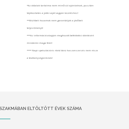
*Az oldalak tartalma nem minősül ajánlatnak, pusztán
tájékoztatás a jobb saját vagyon kezeléshez!
**Múltbeli hozamok nem garantálják a jövőbeli
teljesítményt!
***Az információ alapján meghozott befektetési döntésért
mindenki maga felel!
**** Napi spekuláció és rövid távú haszonszerzés nem része
a tevékenységünknek!
SZAKMÁBAN ELTÖLTÖTT ÉVEK SZÁMA