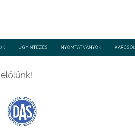
ŐK
ÜGYINTÉZÉS
NYOMTATVÁNYOK
KAPCSO
előlünk!