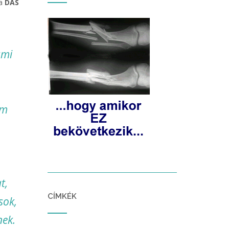
 a
DAS
ami
em
t,
CÍMKÉK
sok,
nek.