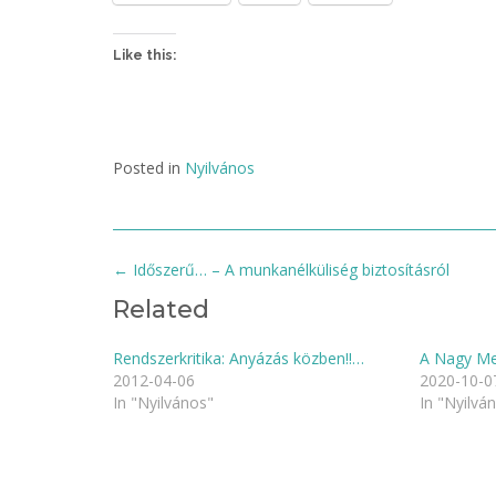
Like this:
Posted in
Nyilvános
Post
←
Időszerű… – A munkanélküliség biztosításról
navigation
Related
Rendszerkritika: Anyázás közben!!…
A Nagy Me
2012-04-06
2020-10-0
In "Nyilvános"
In "Nyilvá