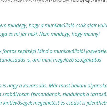
mberek ezreit érintő negatív változások kezelésére ad tájékoztatást
nem mindegy, hogy a munkavállaló csak aláír val
 joga és mi jár neki. Nem mindegy, hogy mennyi
 fontos segítség! Mind a munkavállalói jogvédel
gi tanácsadás is, ami mint megelőző szolgáltatás
 is nagy a kavarodás. Már most hallani olyanoka
 szabályosan felmondanak, elindulnak a tartozá
a kintlévőségek megélhetést és csődöt is jelenthet