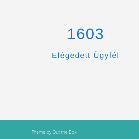
1670
Elégedett Ügyfél
Theme by
Out the Box