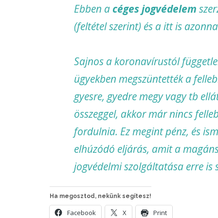
Ebben a
céges jogvédelem
szer
(feltétel szerint) és a itt is azon
Sajnos a koronavírustól függetle
ügyekben megszüntették a fellebbe
gyesre, gyedre megy vagy tb ellá
összeggel, akkor már nincs felle
fordulnia. Ez megint pénz, és ism
elhúzódó eljárás, amit a magánsz
jogvédelmi szolgáltatása erre is 
Ha megosztod, nekünk segítesz!
Facebook
X
Print