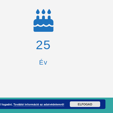
26
Év
ELFOGAD
l fogadni.
További információ az adatvédelemről