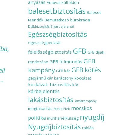
anyázás
Autóval külföldön
balesetbiztosítás
Baleseti
teendők
Bemutatkozó
bürokrácia
Diákbiztosítás
E-kárbejelentő
Egészségbiztosítás
egészségpénztár
jba,
GFB
felelősségbiztosítás
GFB díjak
GFB
GFB felmondás
rendezése
Kampány
GFB kötés
ll
GFB kár
gépjármű kár
karácsony
kockázat
 –
kockázati biztosítás
kár
kárbejelentés
lakásbiztosítás
lakáskampány
mocskos
megtakarítás
Mekk Elek
nyugdíj
politika
munkanélküliség
Nyugdíjbiztosítás
rablás