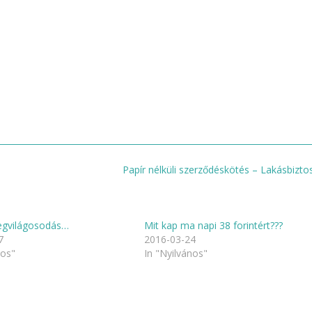
Papír nélküli szerződéskötés – Lakásbizto
gvilágosodás…
Mit kap ma napi 38 forintért???
7
2016-03-24
nos"
In "Nyilvános"