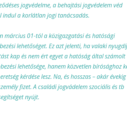
ződéses jogvédelme, a behajtási jogvédelem véd
nal indul a korlátlan jogi tanácsadás.
n március 01-tól a közigazgatási és hatósági
zési lehetőséget. Ez azt jelenti, ha valaki nyugdí
tást kap és nem ért egyet a hatóság által számolt
bbezési lehetősége, hanem közvetlen bírósághoz ke
eretség kérdése lesz. Na, és hosszas – akár évekig
emély fizet. A családi jogvádelem szociális és tb
segítséget nyújt.