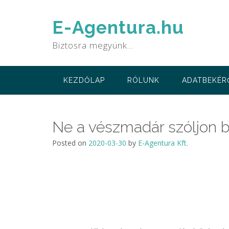
Skip
to
E-Agentura.hu
content
Biztosra megyünk…
KEZDŐLAP
RÓLUNK
ADATBEKÉR
Ne a vészmadár szóljon b
Posted on
2020-03-30
by
E-Agentura Kft.