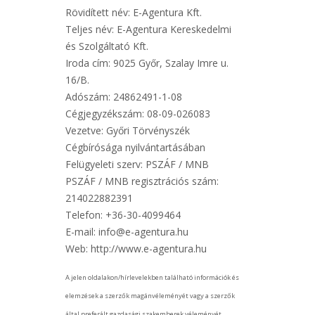
Rövidített név: E-Agentura Kft.
Teljes név: E-Agentura Kereskedelmi
és Szolgáltató Kft.
Iroda cím: 9025 Győr, Szalay Imre u.
16/B.
Adószám: 24862491-1-08
Cégjegyzékszám: 08-09-026083
Vezetve: Győri Törvényszék
Cégbírósága nyilvántartásában
Felügyeleti szerv: PSZÁF / MNB
PSZÁF / MNB regisztrációs szám:
214022882391
Telefon: +36-30-4099464
E-mail: info@e-agentura.hu
Web: http://www.e-agentura.hu
A jelen oldalakon/hírlevelekben található információk és
elemzések a szerzők magánvéleményét vagy a szerzők
által preferált gazdasági szakemberek véleményét