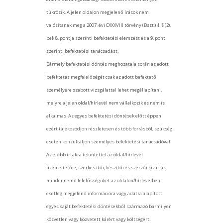
tükrözik. A jelen oldalon megjelenő írások nem
valósítanak meg a 2007. évi CXXXVIII törvény (Bszt.) 4. § (2).
bek 8. pontja szerinti befektetési elemzést és a 9. pont
szerinti befektetési tanácsadást.
Bármely befektetési döntés meghozatala során az adott
befektetés megfelelőségét csak az adott befektető
személyére szabott vizsgálattal lehet megállapítani,
melyre a jelen oldal/hírlevél nem vállalkozik és nem is
alkalmas. Az egyes befektetési döntések előtt éppen
ezért tájékozódjon részletesen és több forrásból, szükség
esetén konzultáljon személyes befektetési tanácsadóval!
Az előbb írtakra tekintettel az oldal/hírlevél
üzemeltetője, szerkesztői, készítői és szerzői kizárják
mindennemű felelősségüket az oldalon/hírlevélben
esetleg megjelenő információra vagy adatra alapított
egyes saját befektetési döntésekből származó bármilyen
közvetlen vagy közvetett kárért vagy költségért.