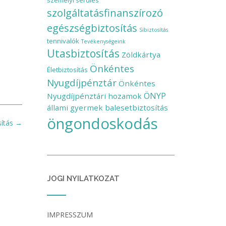
személyi sérülés
szolgáltatásfinanszírozó
egészségbiztosítás
Síbiztosítás
tennivalók
Tevékenységeink
Utasbiztosítás
Zöldkártya
Önkéntes
Életbiztosítás
Nyugdíjpénztár
Önkéntes
ÖNYP
Nyugdíjpénztári hozamok
állami gyermek balesetbiztosítás
öngondoskodás
sítás
→
JOGI NYILATKOZAT
IMPRESSZUM