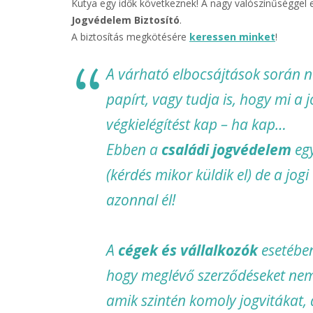
Kutya egy idők következnek! A nagy valószínűséggel e
Jogvédelem Biztosító
.
A biztosítás megkötésére
keressen minket
!
A várható elbocsájtások során 
papírt, vagy tudja is, hogy mi a
végkielégítést kap – ha kap…
Ebben a
családi jogvédelem
egy
(kérdés mikor küldik el) de a jo
azonnal él!
A
cégek és vállalkozók
esetében
hogy meglévő szerződéseket nem
amik szintén komoly jogvitákat, 