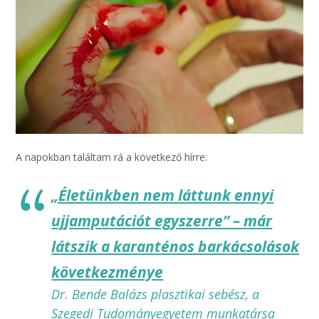
A napokban találtam rá a következő hírre:
„Életünkben nem láttunk ennyi
ujjamputációt egyszerre” – már
látszik a karanténos barkácsolások
következménye
Dr. Bende Balázs plasztikai sebész, a
Szegedi Tudományegyetem munkatársa