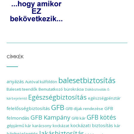
CÍMKÉK
balesetbiztosítás
anyázás
Autóval külföldön
Baleseti teendők
Bemutatkozó
bürokrácia
Diákbiztosítás
E-
Egészségbiztosítás
egészségpénztár
kárbejelentő
GFB
felelősségbiztosítás
GFB
GFB díjak rendezése
GFB Kampány
GFB kötés
felmondás
GFB kár
kockázati biztosítás
gépjármű kár
karácsony
kockázat
kár
lakásbiztosítás
kárbejelentés