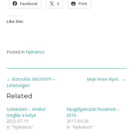
Facebook
X
Print
Like this:
Posted in
Nyilvános
Post
←
Biztosítás INGYEN?? –
Ideje lenne lépni…
→
navigation
Lehetséges!
Related
Szökésben – Amikor
Nyugdíjpénztári hozamok –
meglép a kutya
2016.
2022-07-19
2017-04-20
In "Nyilvános"
In "Nyilvános"