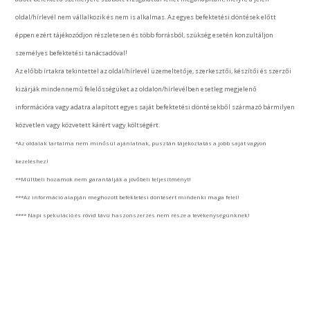
oldal/hírlevél nem vállalkozik és nem is alkalmas. Az egyes befektetési döntések előtt
éppen ezért tájékozódjon részletesen és több forrásból, szükség esetén konzultáljon
személyes befektetési tanácsadóval!
Az előbb írtakra tekintettel az oldal/hírlevél üzemeltetője, szerkesztői, készítői és szerzői
kizárják mindennemű felelősségüket az oldalon/hírlevélben esetleg megjelenő
információra vagy adatra alapított egyes saját befektetési döntésekből származó bármilyen
közvetlen vagy közvetett kárért vagy költségért.
*Az oldalak tartalma nem minősül ajánlatnak, pusztán tájékoztatás a jobb saját vagyon
kezeléshez!
**Múltbeli hozamok nem garantálják a jövőbeli teljesítményt!
***Az információ alapján meghozott befektetési döntésért mindenki maga felel!
**** Napi spekuláció és rövid távú haszonszerzés nem része a tevékenységünknek!