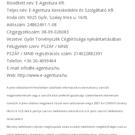
Rövidített név: E-Agentura Kft.
Teljes név: E-Agentura Kereskedelmi és Szolgáltató Kft.
Iroda cím: 9025 Győr, Szalay Imre u. 16/B.
Adószám: 24862491-1-08
Cégjegyzékszám: 08-09-026083
Vezetve: Győri Törvényszék Cégbírósága nyilvántartásában
Felügyeleti szerv: PSZÁF / MNB
PSZÁF / MNB regisztrációs szám: 214022882391
Telefon: +36-30-4099464
E-mail: info@e-agentura.hu
Web: http://www.e-agentura.hu
A jelen oldalakon/hírlevelekben található információk és elemzések a szerzők
magánvéleményét vagy a szerzők által preferált gazdasági szakemberek véleményét
tükrözik. A jelen oldalon megjelenő írások nem valósítanak meg a 2007. évi CXXXVIII törvény
(Bszt.) 4. § (2). bek 8. pontja szerinti befektetési elemzést és a 9. pont szerinti befektetési
tanácsadást.
Bármely befektetési döntés meghozatala során az adott befektetés megfelelőségét csak az
adott befektető személyére szabott vizsgálattal lehet megállapítani, melyre a jelen