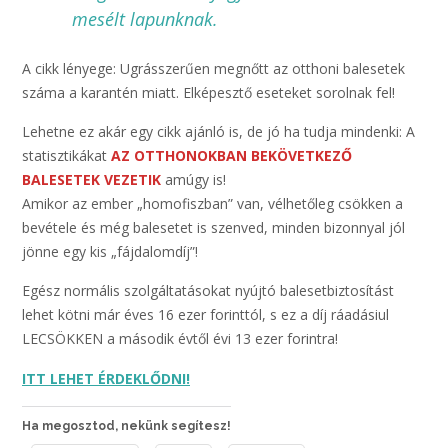
mesélt lapunknak.
A cikk lényege: Ugrásszerűen megnőtt az otthoni balesetek
száma a karantén miatt. Elképesztő eseteket sorolnak fel!
Lehetne ez akár egy cikk ajánló is, de jó ha tudja mindenki: A
statisztikákat
AZ OTTHONOKBAN BEKÖVETKEZŐ
BALESETEK VEZETIK
amúgy is!
Amikor az ember „homofiszban” van, vélhetőleg csökken a
bevétele és még balesetet is szenved, minden bizonnyal jól
jönne egy kis „fájdalomdíj”!
Egész normális szolgáltatásokat nyújtó balesetbiztosítást
lehet kötni már éves 16 ezer forinttól, s ez a díj ráadásiul
LECSÖKKEN a második évtől évi 13 ezer forintra!
ITT LEHET ÉRDEKLŐDNI!
Ha megosztod, nekünk segítesz!