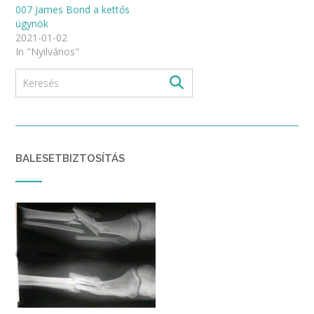
007 James Bond a kettős
ügynök
2021-01-02
In "Nyilvános"
BALESETBIZTOSÍTÁS