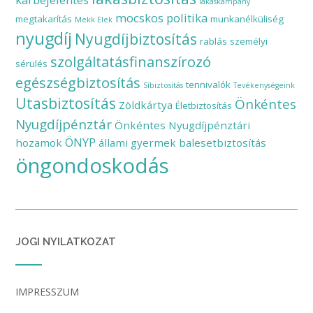
lakáskampány
mocskos politika
megtakarítás
munkanélküliség
Mekk Elek
nyugdíj
Nyugdíjbiztosítás
rablás
személyi
szolgáltatásfinanszírozó
sérülés
egészségbiztosítás
tennivalók
Síbiztosítás
Tevékenységeink
Utasbiztosítás
Önkéntes
Zöldkártya
Életbiztosítás
Nyugdíjpénztár
Önkéntes Nyugdíjpénztári
ÖNYP
hozamok
állami gyermek balesetbiztosítás
öngondoskodás
JOGI NYILATKOZAT
IMPRESSZUM