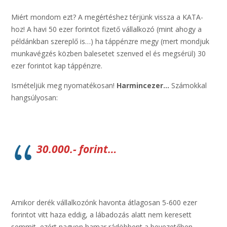
Miért mondom ezt? A megértéshez térjünk vissza a KATA-
hoz! A havi 50 ezer forintot fizető vállalkozó (mint ahogy a
példánkban szereplő is…) ha táppénzre megy (mert mondjuk
munkavégzés közben balesetet szenved el és megsérül) 30
ezer forintot kap táppénzre.
Ismételjük meg nyomatékosan!
Harmincezer…
Számokkal
hangsúlyosan:
30.000.- forint…
Amikor derék vállalkozónk havonta átlagosan 5-600 ezer
forintot vitt haza eddig, a lábadozás alatt nem keresett
semmit, ezért nagyon hamar rádöbbent a bevezetőben