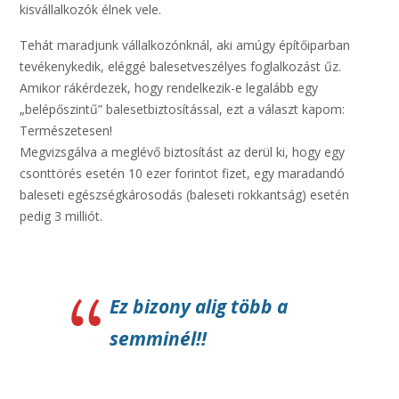
kisvállalkozók élnek vele.
Tehát maradjunk vállalkozónknál, aki amúgy építőiparban
tevékenykedik, eléggé balesetveszélyes foglalkozást űz.
Amikor rákérdezek, hogy rendelkezik-e legalább egy
„belépőszintű” balesetbiztosítással, ezt a választ kapom:
Természetesen!
Megvizsgálva a meglévő biztosítást az derül ki, hogy egy
csonttörés esetén 10 ezer forintot fizet, egy maradandó
baleseti egészségkárosodás (baleseti rokkantság) esetén
pedig 3 milliót.
Ez bizony alig több a
semminél!!