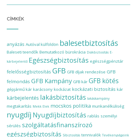
CÍMKÉK
balesetbiztosítás
anyázás
Autóval külföldön
Baleseti teendők
Bemutatkozó
bürokrácia
Diákbiztosítás
E-
Egészségbiztosítás
egészségpénztár
kárbejelentő
GFB
felelősségbiztosítás
GFB
GFB díjak rendezése
GFB Kampány
GFB kötés
felmondás
GFB kár
kockázati biztosítás
gépjármű kár
karácsony
kockázat
kár
lakásbiztosítás
kárbejelentés
lakáskampány
mocskos politika
megtakarítás
munkanélküliség
Mekk Elek
nyugdíj
Nyugdíjbiztosítás
rablás
személyi
szolgáltatásfinanszírozó
sérülés
egészségbiztosítás
tennivalók
Síbiztosítás
Tevékenységeink