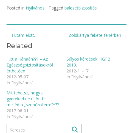
Posted in
Nyilvános
Tagged
balesetbiztosítás
Post
←
Futam előtt…
Zöldkártya fekete-fehérben
→
navigation
Related
…itt a Kánaán??? – Az
Súlyos kérdések: KGFB
Egészségbiztosításokról
2013.
érthetően
2012-11-17
2012-05-07
In "Nyilvános"
In "Nyilvános"
Mit tehetsz, hogy a
gyereked ne üljön fel
melléd a „szopórollerre”*??
2017-06-01
In "Nyilvános"