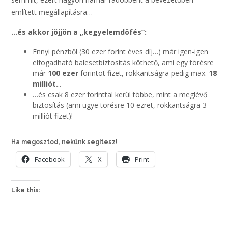
említett megállapításra…
…és akkor jöjjön a „kegyelemdöfés”:
Ennyi pénzből (30 ezer forint éves díj…) már igen-igen
elfogadható balesetbiztosítás köthető, ami egy törésre
már
100 ezer
forintot fizet, rokkantságra pedig max.
18
milliót.
..
…és csak 8 ezer forinttal kerül többe, mint a meglévő
biztosítás (ami ugye törésre 10 ezret, rokkantságra 3
milliót fizet)!
Ha megosztod, nekünk segítesz!
Facebook
X
Print
Like this: