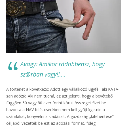
Avagy: Amikor rádöbbensz, hogy
sz@rban vagy!!….
A történet a következő: Adott egy vállalkozó ügyfél, aki KATA-
san adózik. Aki nem tudná, ez azt jelenti, hogy a bevételtől
függően 50 vagy 80 ezer forint körüli összeget fizet be
havonta a NAV felé, cserében nem kell gyűjtögetnie a
számlákat, könyvelni a kiadásait. A gazdaság „kifehérítése”
céljából vezették be ezt az adózási formát, főleg