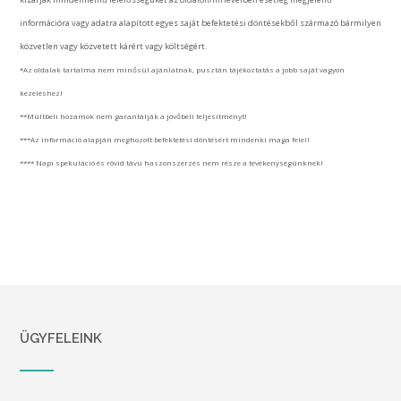
információra vagy adatra alapított egyes saját befektetési döntésekből származó bármilyen
közvetlen vagy közvetett kárért vagy költségért.
*Az oldalak tartalma nem minősül ajánlatnak, pusztán tájékoztatás a jobb saját vagyon
kezeléshez!
**Múltbeli hozamok nem garantálják a jövőbeli teljesítményt!
***Az információ alapján meghozott befektetési döntésért mindenki maga felel!
**** Napi spekuláció és rövid távú haszonszerzés nem része a tevékenységünknek!
ÜGYFELEINK