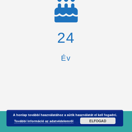
26
Év
A honlap további használatához a sütik használatát el kell fogadni.
ELFOGAD
További információ az adatvédelemről
Theme by
Out the Box