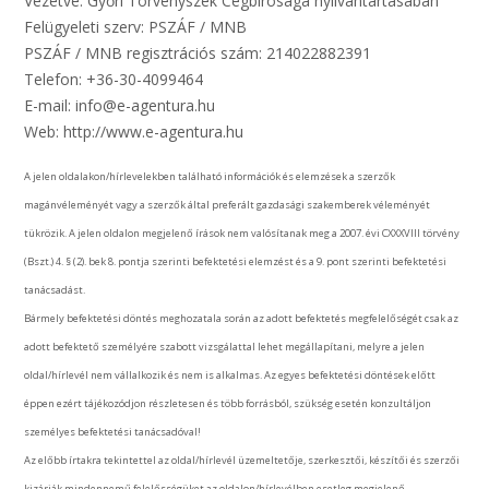
Vezetve: Győri Törvényszék Cégbírósága nyilvántartásában
Felügyeleti szerv: PSZÁF / MNB
PSZÁF / MNB regisztrációs szám: 214022882391
Telefon: +36-30-4099464
E-mail: info@e-agentura.hu
Web: http://www.e-agentura.hu
A jelen oldalakon/hírlevelekben található információk és elemzések a szerzők
magánvéleményét vagy a szerzők által preferált gazdasági szakemberek véleményét
tükrözik. A jelen oldalon megjelenő írások nem valósítanak meg a 2007. évi CXXXVIII törvény
(Bszt.) 4. § (2). bek 8. pontja szerinti befektetési elemzést és a 9. pont szerinti befektetési
tanácsadást.
Bármely befektetési döntés meghozatala során az adott befektetés megfelelőségét csak az
adott befektető személyére szabott vizsgálattal lehet megállapítani, melyre a jelen
oldal/hírlevél nem vállalkozik és nem is alkalmas. Az egyes befektetési döntések előtt
éppen ezért tájékozódjon részletesen és több forrásból, szükség esetén konzultáljon
személyes befektetési tanácsadóval!
Az előbb írtakra tekintettel az oldal/hírlevél üzemeltetője, szerkesztői, készítői és szerzői
kizárják mindennemű felelősségüket az oldalon/hírlevélben esetleg megjelenő