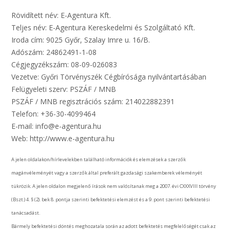
Rövidített név: E-Agentura Kft.
Teljes név: E-Agentura Kereskedelmi és Szolgáltató Kft.
Iroda cím: 9025 Győr, Szalay Imre u. 16/B.
Adószám: 24862491-1-08
Cégjegyzékszám: 08-09-026083
Vezetve: Győri Törvényszék Cégbírósága nyilvántartásában
Felügyeleti szerv: PSZÁF / MNB
PSZÁF / MNB regisztrációs szám: 214022882391
Telefon: +36-30-4099464
E-mail: info@e-agentura.hu
Web: http://www.e-agentura.hu
A jelen oldalakon/hírlevelekben található információk és elemzések a szerzők
magánvéleményét vagy a szerzők által preferált gazdasági szakemberek véleményét
tükrözik. A jelen oldalon megjelenő írások nem valósítanak meg a 2007. évi CXXXVIII törvény
(Bszt.) 4. § (2). bek 8. pontja szerinti befektetési elemzést és a 9. pont szerinti befektetési
tanácsadást.
Bármely befektetési döntés meghozatala során az adott befektetés megfelelőségét csak az