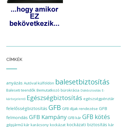
CÍMKÉK
balesetbiztosítás
anyázás
Autóval külföldön
Baleseti teendők
Bemutatkozó
bürokrácia
Diákbiztosítás
E-
Egészségbiztosítás
egészségpénztár
kárbejelentő
GFB
felelősségbiztosítás
GFB
GFB díjak rendezése
GFB Kampány
GFB kötés
felmondás
GFB kár
kockázati biztosítás
gépjármű kár
karácsony
kockázat
kár