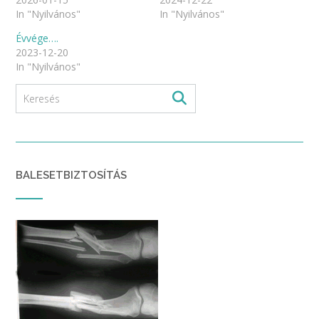
In "Nyilvános"
In "Nyilvános"
Évvége….
2023-12-20
In "Nyilvános"
BALESETBIZTOSÍTÁS