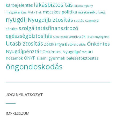
lakásbiztosítás
kárbejelentés
lakáskampány
mocskos politika
megtakarítás
munkanélküliség
Mekk Elek
nyugdíj
Nyugdíjbiztosítás
rablás
személyi
szolgáltatásfinanszírozó
sérülés
egészségbiztosítás
tennivalók
Síbiztosítás
Tevékenységeink
Utasbiztosítás
Önkéntes
Zöldkártya
Életbiztosítás
Nyugdíjpénztár
Önkéntes Nyugdíjpénztári
ÖNYP
hozamok
állami gyermek balesetbiztosítás
öngondoskodás
JOGI NYILATKOZAT
IMPRESSZUM