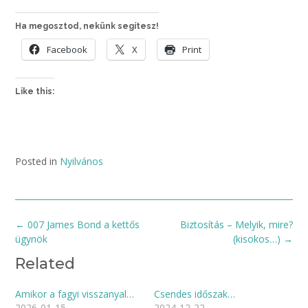
Ha megosztod, nekünk segítesz!
Facebook
X
Print
Like this:
Posted in
Nyilvános
Post
←
007 James Bond a kettős
Biztosítás – Melyik, mire?
navigation
ügynök
(kisokos…)
→
Related
Amikor a fagyi visszanyal…
Csendes időszak…
2026-01-15
2024-12-22