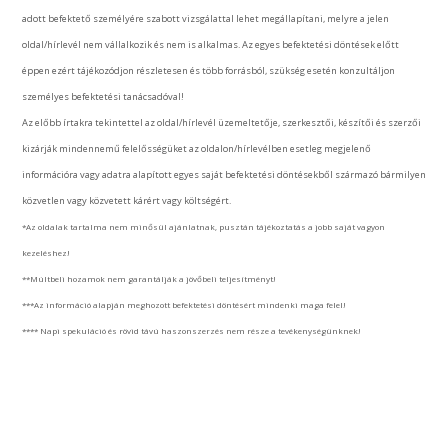
adott befektető személyére szabott vizsgálattal lehet megállapítani, melyre a jelen
oldal/hírlevél nem vállalkozik és nem is alkalmas. Az egyes befektetési döntések előtt
éppen ezért tájékozódjon részletesen és több forrásból, szükség esetén konzultáljon
személyes befektetési tanácsadóval!
Az előbb írtakra tekintettel az oldal/hírlevél üzemeltetője, szerkesztői, készítői és szerzői
kizárják mindennemű felelősségüket az oldalon/hírlevélben esetleg megjelenő
információra vagy adatra alapított egyes saját befektetési döntésekből származó bármilyen
közvetlen vagy közvetett kárért vagy költségért.
*Az oldalak tartalma nem minősül ajánlatnak, pusztán tájékoztatás a jobb saját vagyon
kezeléshez!
**Múltbeli hozamok nem garantálják a jövőbeli teljesítményt!
***Az információ alapján meghozott befektetési döntésért mindenki maga felel!
**** Napi spekuláció és rövid távú haszonszerzés nem része a tevékenységünknek!