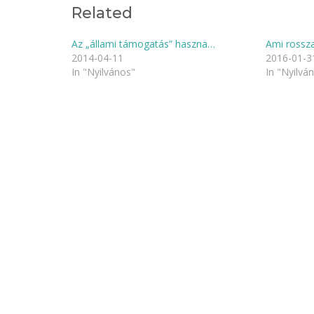
navigation
Related
Az „állami támogatás” haszna…
Ami rossza
2014-04-11
2016-01-3
In "Nyilvános"
In "Nyilvá