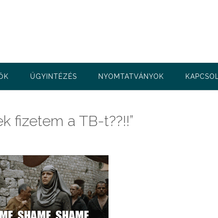
ŐK
ÜGYINTÉZÉS
NYOMTATVÁNYOK
KAPCSO
 fizetem a TB-t??!!”