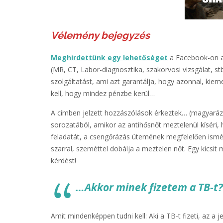
Vélemény bejegyzés
Meghirdettünk egy lehetőséget
a Facebook-on ar
(MR, CT, Labor-diagnosztika, szakorvosi vizsgálat, st
szolgáltatást, ami azt garantálja, hogy azonnal, kieme
kell, hogy mindez pénzbe kerül…
A címben jelzett hozzászólások érkeztek… (magyarázat
sorozatából, amikor az antihősnőt meztelenül kíséri, 
feladatát, a csengőrázás ütemének megfelelően ism
szarral, szeméttel dobálja a meztelen nőt. Egy kics
kérdést!
…Akkor minek fizetem a TB-t?
Amit mindenképpen tudni kell: Aki a TB-t fizeti, az a j