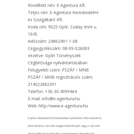
Rövidített név: E-Agentura Kft.
Teljes név: E-Agentura Kereskedelmi
és Szolgáltató Kft.
Iroda cím: 9025 Győr, Szalay Imre u.
16/B.
Adószám: 24862491-1-08
Cégjegyzékszám: 08-09-026083
Vezetve: Győri Törvényszék
Cégbírósága nyilvántartásában
Felügyeleti szerv: PSZÁF / MNB
PSZÁF / MNB regisztrációs szám:
214022882391
Telefon: +36-30-4099464
E-mail: info@e-agentura.hu
Web: http://www.e-agentura.hu
A jelen oldalakon/hírlevelekben található információk és
elemzések a szerzők magánvéleményét vagy a szerzők
által preferált gazdasági szakemberek véleményét