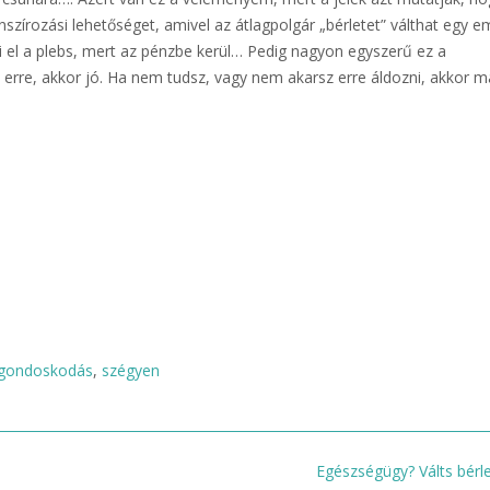
nszírozási lehetőséget, amivel az átlagpolgár „bérletet” válthat egy e
éli el a plebs, mert az pénzbe kerül… Pedig nagyon egyszerű ez a
erre, akkor jó. Ha nem tudsz, vagy nem akarsz erre áldozni, akkor 
gondoskodás
,
szégyen
Egészségügy? Válts bérle