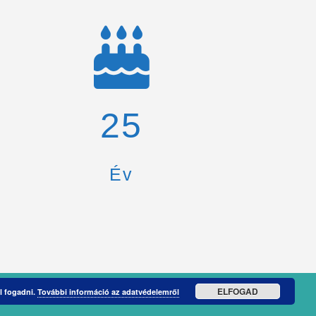
26
Év
ELFOGAD
l fogadni.
További információ az adatvédelemről