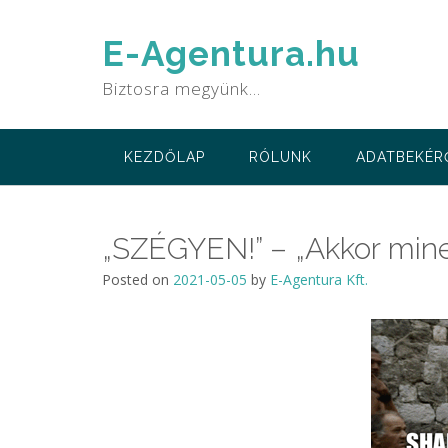
Skip
to
E-Agentura.hu
content
Biztosra megyünk…
KEZDŐLAP
RÓLUNK
ADATBEKÉR
„SZÉGYEN!” – „Akkor minek
Posted on
2021-05-05
by
E-Agentura Kft.