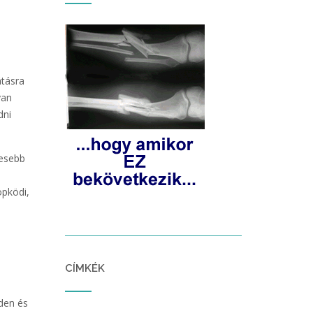
átásra
yan
dni
resebb
öpködi,
CÍMKÉK
iden és