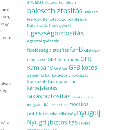
anyázás
Autóval külföldön
balesetbiztosítás
, ami
Baleseti
e rám,
teendők
Bemutatkozó
bürokrácia
 hogy
Diákbiztosítás
E-kárbejelentő
at
Egészségbiztosítás
n, nem
egészségpénztár
GFB
felelősségbiztosítás
GFB díjak
GFB
GFB felmondás
rendezése
Kampány
GFB kötés
GFB kár
gépjármű kár
karácsony
kockázat
kockázati biztosítás
kár
 olyan
kárbejelentés
tleg
lakásbiztosítás
lakáskampány
mocskos
megtakarítás
Mekk Elek
nyugdíj
politika
munkanélküliség
Nyugdíjbiztosítás
 mára
rablás
gy