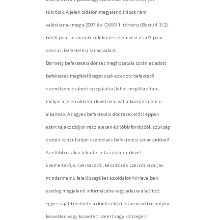
tükrözik. A jelen oldalon megjelenő írások nem
valósítanak meg a 2007. évi CXXXVIII törvény (Bszt.) 4. § (2).
bek 8. pontja szerinti befektetési elemzést és a 9. pont
szerinti befektetési tanácsadást.
Bármely befektetési döntés meghozatala során az adott
befektetés megfelelőségét csak az adott befektető
személyére szabott vizsgálattal lehet megállapítani,
melyre a jelen oldal/hírlevél nem vállalkozik és nem is
alkalmas. Az egyes befektetési döntések előtt éppen
ezért tájékozódjon részletesen és több forrásból, szükség
esetén konzultáljon személyes befektetési tanácsadóval!
Az előbb írtakra tekintettel az oldal/hírlevél
üzemeltetője, szerkesztői, készítői és szerzői kizárják
mindennemű felelősségüket az oldalon/hírlevélben
esetleg megjelenő információra vagy adatra alapított
egyes saját befektetési döntésekből származó bármilyen
közvetlen vagy közvetett kárért vagy költségért.