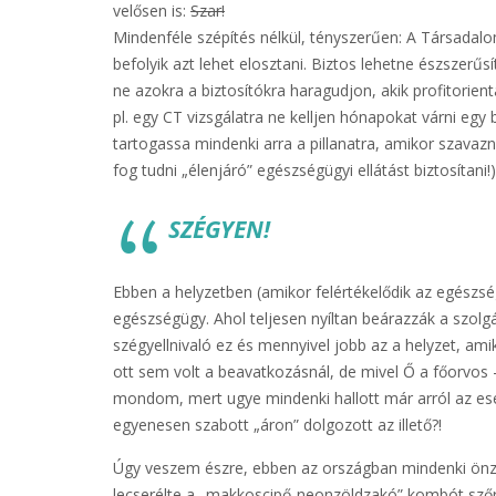
velősen is:
Szar!
Mindenféle szépítés nélkül, tényszerűen: A Társadalo
befolyik azt lehet elosztani. Biztos lehetne észszerűsí
ne azokra a biztosítókra haragudjon, akik profitorien
pl. egy CT vizsgálatra ne kelljen hónapokat várni egy
tartogassa mindenki arra a pillanatra, amikor szava
fog tudni „élenjáró” egészségügyi ellátást biztosítani!)
SZÉGYEN!
Ebben a helyzetben (amikor felértékelődik az egészs
egészségügy. Ahol teljesen nyíltan beárazzák a szolgá
szégyellnivaló ez és mennyivel jobb az a helyzet, ami
ott sem volt a beavatkozásnál, de mivel Ő a főorvos 
mondom, mert ugye mindenki hallott már arról az eset
egyenesen szabott „áron” dolgozott az illető?!
Úgy veszem észre, ebben az országban mindenki önzet
lecserélte a „makkoscipő-neonzöldzakó” kombót szőr