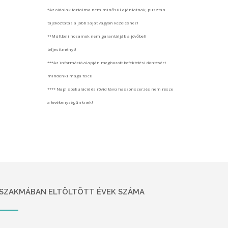
*Az oldalak tartalma nem minősül ajánlatnak, pusztán
tájékoztatás a jobb saját vagyon kezeléshez!
**Múltbeli hozamok nem garantálják a jövőbeli
teljesítményt!
***Az információ alapján meghozott befektetési döntésért
mindenki maga felel!
**** Napi spekuláció és rövid távú haszonszerzés nem része
a tevékenységünknek!
SZAKMÁBAN ELTÖLTÖTT ÉVEK SZÁMA