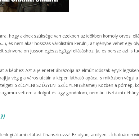
ra, hogy akinek szüksége van ezekben az időkben komoly orvosi ell
b…), és nem akar hosszas várólistára kerülni, az igénybe vehet egy ol
lt színvonalon jusson egészségügyi ellátáshoz. Ja, és persze azt is tu
 a képhez: Azt a jelenetet ábrázolja az elmúlt időszak egyik legsike
hajtja végig a város utcáin a képen látható apáca, s miközben végzi a
ételgeti: SZÉGYEN! SZÉGYEN! SZÉGYEN! (Shame!) Közben a pórnép, k
it magamra vettem a dolgot és úgy gondolom, nem árt tisztázni néhány
?!
elenlegi állami ellátást finanszírozza! Ez olyan, amilyen… Írhatnám röv