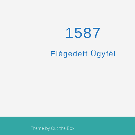
1670
Elégedett Ügyfél
Theme by
Out the Box