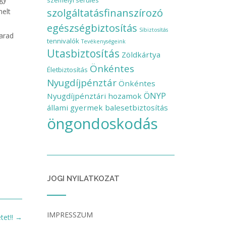
személyi sérülés
szolgáltatásfinanszírozó
melt
egészségbiztosítás
Síbiztosítás
marad
tennivalók
Tevékenységeink
Utasbiztosítás
Zöldkártya
Önkéntes
Életbiztosítás
Nyugdíjpénztár
Önkéntes
ÖNYP
Nyugdíjpénztári hozamok
állami gyermek balesetbiztosítás
öngondoskodás
JOGI NYILATKOZAT
IMPRESSZUM
tet!!
→