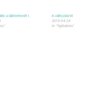
bb a lábtörésnél I.
A változásról
1
2019-04-24
nos"
In "Nyilvános"