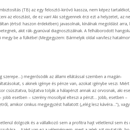
mbiztosítás (TB) az egy felosztó-kiróvó kassza, nem képez tartalékot
teni az elosztást, de ez van! Aki szégyennek érzi ezt a helyzetet, az n
táltan (értsd: haszon érdekében) javasolnak, kínálnak megoldást arra,
 betegnek, akit rák-gyanúval diagnosztizálnak. A felháborodott hangok
zni megy be a fülkébe! (Megjegyzem: Bármelyik oldal van/lesz hatalmo
ég szerepe…) megerősödik az állami ellátással szemben a magán-
ltatásokat, s akinek igénye és pénze van, azokat igénybe veszi. Miért
kor csúsztatva, bújtatva tolják a hálapénzt annak az orvosnak, aki ese
– jobb esetben – szerény mosollyal elteszi a pénzt… Jobb, esetben –
ről, amikor cinikus megjegyzést hallatott („elég lesz kávéra…”), vagy
lenül dolgozik és a vállalkozó sem a profitra hajt véletlenül sem és
csuhára…. Azért van ez a véleményem, mert a jelek azt mutatják, ho