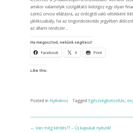
amikor valamelyik szolgáltató kidolgoz egy olyan fina
szintű orvosi ellátásra, az ördögtől való vétekként ít
játékszabály, ha az öngondoskodás jegyében áldozol 
az állami rendszer…
Ha megosztod, nekünk segítesz!
Facebook
X
Print
Like this:
Posted in
Nyilvános
Tagged
Egészségbiztosítás
,
ön
Post
←
Van még kérdés?? – Új kapukat nyitunk!