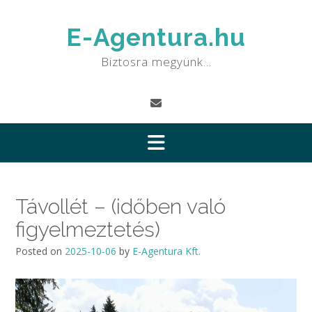
Skip
to
E-Agentura.hu
content
Biztosra megyünk…
Távollét – (időben való
figyelmeztetés)
Posted on
2025-10-06
by
E-Agentura Kft.