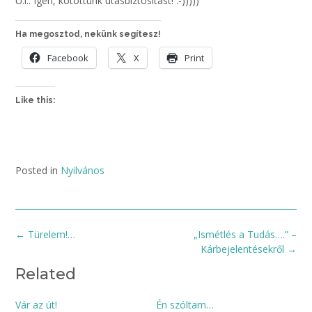
U.i.: Igen, kötöttünk utasbiztosítást! :-)))))
Ha megosztod, nekünk segítesz!
Facebook
X
Print
Like this:
Posted in
Nyilvános
Post
←
Türelem!…
„Ismétlés a Tudás….” –
navigation
Kárbejelentésekről
→
Related
Vár az út!
Én szóltam…