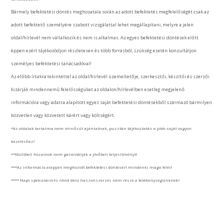
Bármely befektetési döntés meghozatala során az adott befektetés megfelelőségét csak az
adott befektető személyére szabott vizsgálattal lehet megállapítani, melyre a jelen
oldal/hírlevél nem vállalkozik és nem is alkalmas. Az egyes befektetési döntések előtt
éppen ezért tájékozódjon részletesen és több forrásból, szükség esetén konzultáljon
személyes befektetési tanácsadóval!
Az előbb írtakra tekintettel az oldal/hírlevél üzemeltetője, szerkesztői, készítői és szerzői
kizárják mindennemű felelősségüket az oldalon/hírlevélben esetleg megjelenő
információra vagy adatra alapított egyes saját befektetési döntésekből származó bármilyen
közvetlen vagy közvetett kárért vagy költségért.
*Az oldalak tartalma nem minősül ajánlatnak, pusztán tájékoztatás a jobb saját vagyon
kezeléshez!
**Múltbeli hozamok nem garantálják a jövőbeli teljesítményt!
***Az információ alapján meghozott befektetési döntésért mindenki maga felel!
**** Napi spekuláció és rövid távú haszonszerzés nem része a tevékenységünknek!