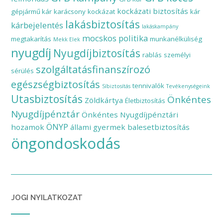
kockázati biztosítás
gépjármű kár
karácsony
kockázat
kár
lakásbiztosítás
kárbejelentés
lakáskampány
mocskos politika
megtakarítás
munkanélküliség
Mekk Elek
nyugdíj
Nyugdíjbiztosítás
rablás
személyi
szolgáltatásfinanszírozó
sérülés
egészségbiztosítás
tennivalók
Síbiztosítás
Tevékenységeink
Utasbiztosítás
Önkéntes
Zöldkártya
Életbiztosítás
Nyugdíjpénztár
Önkéntes Nyugdíjpénztári
ÖNYP
hozamok
állami gyermek balesetbiztosítás
öngondoskodás
JOGI NYILATKOZAT