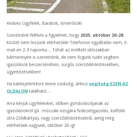
Kedves Ügyfelek, Barátok, Ismerősök!
Szeretnénk felhívni a figyelmet, hogy
2025. október 20-28
.
között nem leszünk elérhetőek! Telefonon egyáltalán nem, E-
mail-en 2-3 naponta…. Tehát az említett időszakban
bármennyire is szeretnénk, de nem fogunk tudni segíteni
igazolások beszerzésében, sürgős szerződéskötésekben,
ügyintézésekben!
Ha kárbejelentésre lenne szükség, ahhoz
segítség EZEN AZ
OLDALON
található….
Arra kérjük ügyfeleinket, időben gondoskodjanak az
igazolásokról (pl.: műszaki vizsgára fedezetigazolás, külföldi
útra Zöldkártya), vagy szerződéskötésekről, amíg még
elérhetőek vagyunk, október 20-ig!