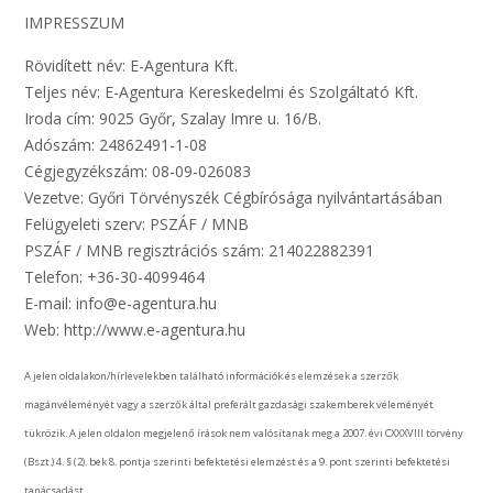
IMPRESSZUM
Rövidített név: E-Agentura Kft.
Teljes név: E-Agentura Kereskedelmi és Szolgáltató Kft.
Iroda cím: 9025 Győr, Szalay Imre u. 16/B.
Adószám: 24862491-1-08
Cégjegyzékszám: 08-09-026083
Vezetve: Győri Törvényszék Cégbírósága nyilvántartásában
Felügyeleti szerv: PSZÁF / MNB
PSZÁF / MNB regisztrációs szám: 214022882391
Telefon: +36-30-4099464
E-mail: info@e-agentura.hu
Web: http://www.e-agentura.hu
A jelen oldalakon/hírlevelekben található információk és elemzések a szerzők
magánvéleményét vagy a szerzők által preferált gazdasági szakemberek véleményét
tükrözik. A jelen oldalon megjelenő írások nem valósítanak meg a 2007. évi CXXXVIII törvény
(Bszt.) 4. § (2). bek 8. pontja szerinti befektetési elemzést és a 9. pont szerinti befektetési
tanácsadást.