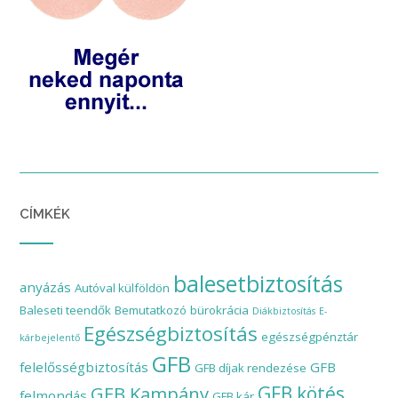
CÍMKÉK
balesetbiztosítás
anyázás
Autóval külföldön
Baleseti teendők
Bemutatkozó
bürokrácia
Diákbiztosítás
E-
Egészségbiztosítás
egészségpénztár
kárbejelentő
GFB
felelősségbiztosítás
GFB
GFB díjak rendezése
GFB Kampány
GFB kötés
felmondás
GFB kár