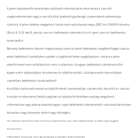
A jelen oldalakon/hírlevelekben található információk és elemzések a szerzők
magánvéleményét vagy a szerzők által preferált gazdasági szakemberek véleményét
tükrözik. A jelen oldalon megjelenő írások nem valósítanak meg a 2007. évi CXXXVIII törvény
(Bszt.) 4. § (2). bek 8. pontja szerinti befektetési elemzést és a 9. pont szerinti befektetési
tanácsadást.
Bármely befektetési döntés meghozatala során az adott befektetés megfelelőségét csak az
adott befektető személyére szabott vizsgálattal lehet megállapítani, melyre a jelen
oldal/hírlevél nem vállalkozik és nem is alkalmas. Az egyes befektetési döntések előtt
éppen ezért tájékozódjon részletesen és több forrásból, szükség esetén konzultáljon
személyes befektetési tanácsadóval!
Az előbb írtakra tekintettel az oldal/hírlevél üzemeltetője, szerkesztői, készítői és szerzői
kizárják mindennemű felelősségüket az oldalon/hírlevélben esetleg megjelenő
információra vagy adatra alapított egyes saját befektetési döntésekből származó bármilyen
közvetlen vagy közvetett kárért vagy költségért.
*Az oldalak tartalma nem minősül ajánlatnak, pusztán tájékoztatás a jobb saját vagyon
kezeléshez!
**Múltbeli hozamok nem garantálják a jövőbeli teljesítményt!