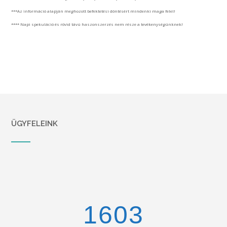
***Az információ alapján meghozott befektetési döntésért mindenki maga felel!
**** Napi spekuláció és rövid távú haszonszerzés nem része a tevékenységünknek!
ÜGYFELEINK
1670