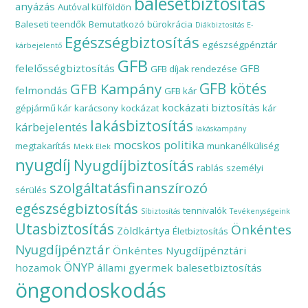
balesetbiztosítás
anyázás
Autóval külföldön
Baleseti teendők
Bemutatkozó
bürokrácia
Diákbiztosítás
E-
Egészségbiztosítás
egészségpénztár
kárbejelentő
GFB
felelősségbiztosítás
GFB
GFB díjak rendezése
GFB Kampány
GFB kötés
felmondás
GFB kár
kockázati biztosítás
gépjármű kár
karácsony
kockázat
kár
lakásbiztosítás
kárbejelentés
lakáskampány
mocskos politika
megtakarítás
munkanélküliség
Mekk Elek
nyugdíj
Nyugdíjbiztosítás
rablás
személyi
szolgáltatásfinanszírozó
sérülés
egészségbiztosítás
tennivalók
Síbiztosítás
Tevékenységeink
Utasbiztosítás
Önkéntes
Zöldkártya
Életbiztosítás
Nyugdíjpénztár
Önkéntes Nyugdíjpénztári
ÖNYP
hozamok
állami gyermek balesetbiztosítás
öngondoskodás