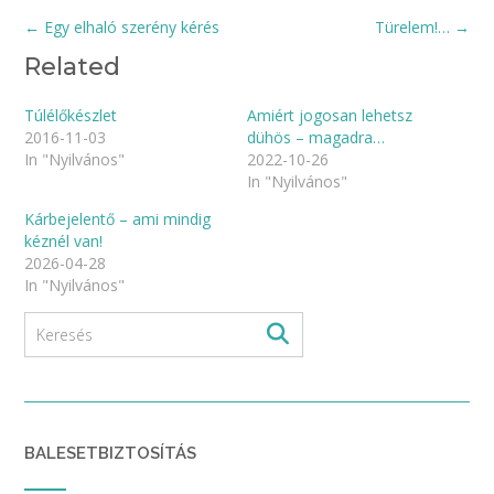
Post
←
Egy elhaló szerény kérés
Türelem!…
→
navigation
Related
Túlélőkészlet
Amiért jogosan lehetsz
2016-11-03
dühös – magadra…
In "Nyilvános"
2022-10-26
In "Nyilvános"
Kárbejelentő – ami mindig
kéznél van!
2026-04-28
In "Nyilvános"
BALESETBIZTOSÍTÁS