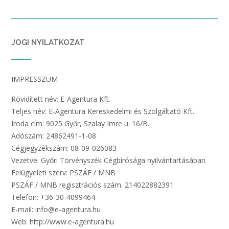
JOGI NYILATKOZAT
IMPRESSZUM
Rövidített név: E-Agentura Kft.
Teljes név: E-Agentura Kereskedelmi és Szolgáltató Kft.
Iroda cím: 9025 Győr, Szalay Imre u. 16/B.
Adószám: 24862491-1-08
Cégjegyzékszám: 08-09-026083
Vezetve: Győri Törvényszék Cégbírósága nyilvántartásában
Felügyeleti szerv: PSZÁF / MNB
PSZÁF / MNB regisztrációs szám: 214022882391
Telefon: +36-30-4099464
E-mail: info@e-agentura.hu
Web: http://www.e-agentura.hu