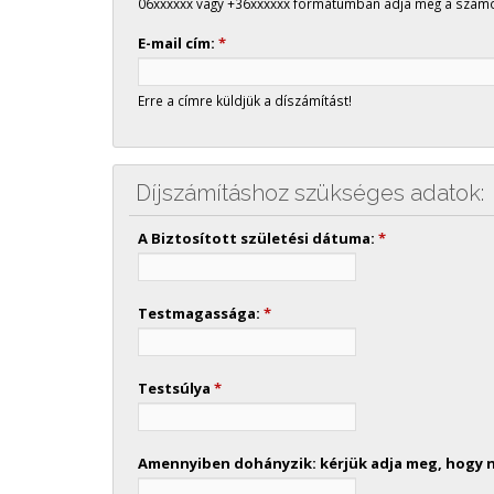
06xxxxxx vagy +36xxxxxx formátumban adja meg a számo
E-mail cím:
*
Erre a címre küldjük a díszámítást!
Díjszámításhoz szükséges adatok:
A Biztosított születési dátuma:
*
Testmagassága:
*
Testsúlya
*
Amennyiben dohányzik: kérjük adja meg, hogy na