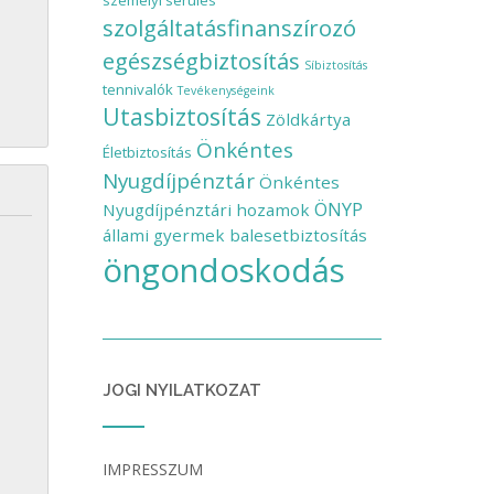
személyi sérülés
szolgáltatásfinanszírozó
egészségbiztosítás
Síbiztosítás
tennivalók
Tevékenységeink
Utasbiztosítás
Zöldkártya
Önkéntes
Életbiztosítás
Nyugdíjpénztár
Önkéntes
ÖNYP
Nyugdíjpénztári hozamok
állami gyermek balesetbiztosítás
öngondoskodás
JOGI NYILATKOZAT
IMPRESSZUM