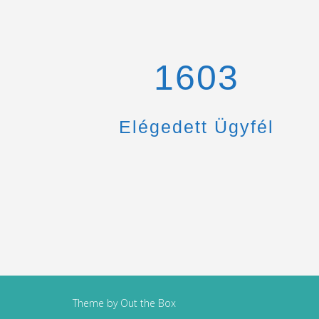
1670
Elégedett Ügyfél
Theme by
Out the Box