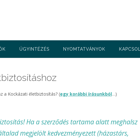
ŐK
ÜGYINTÉZÉS
NYOMTATVÁNYOK
KAPCSO
tbiztosításhoz
 a Kockázati életbiztosítás? (
egy korábbi írásunkból
…)
biztosítás! Ha a szerződés tartama alatt meghalsz
általad megjelölt kedvezményezett (házastárs,