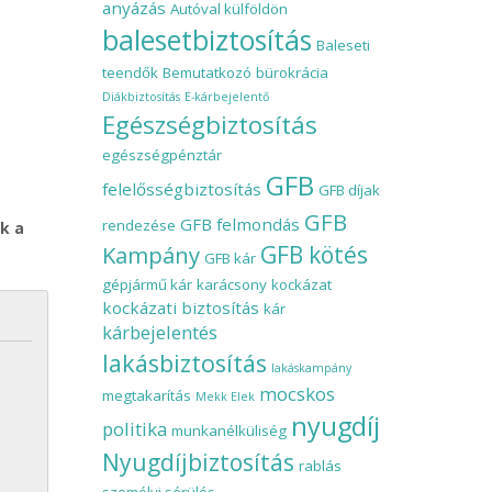
anyázás
Autóval külföldön
balesetbiztosítás
Baleseti
teendők
Bemutatkozó
bürokrácia
Diákbiztosítás
E-kárbejelentő
Egészségbiztosítás
egészségpénztár
GFB
felelősségbiztosítás
GFB díjak
GFB
GFB felmondás
rendezése
k a
Kampány
GFB kötés
GFB kár
gépjármű kár
karácsony
kockázat
kockázati biztosítás
kár
kárbejelentés
lakásbiztosítás
lakáskampány
mocskos
megtakarítás
Mekk Elek
nyugdíj
politika
munkanélküliség
Nyugdíjbiztosítás
rablás