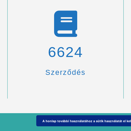
6900
Szerződés
A honlap további használatához a sütik használatát el kel