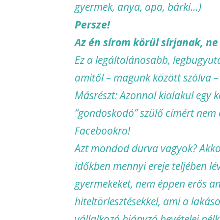
gyermek, anya, apa, bárki…)
Persze!
Az én sírom körül sírjanak, ne
Ez a legáltalánosabb, legbugyutá
amitől – magunk között szólva – 
Másrészt: Azonnal kialakul egy k
“gondoskodó” szülő címért nem e
Facebookra!
Azt mondod durva vagyok? Akkor
időkben mennyi ereje teljében l
gyermekeket, nem éppen erős any
hiteltörlesztésekkel, ami a laká
vállalkozó hiányzó bevételei nélk