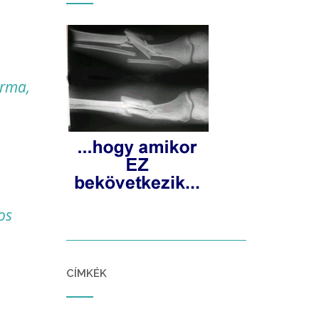
orma,
os
CÍMKÉK