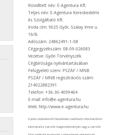
Rövidített név: E-Agentura Kft.
Teljes név: E-Agentura Kereskedelmi
és Szolgáltató Kft.
Iroda cím: 9025 Győr, Szalay Imre u.
16/B.
Adószám: 24862491-1-08
Cégjegyzékszám: 08-09-026083
Vezetve: Győri Törvényszék
Cégbírósága nyilvántartásában
Felügyeleti szerv: PSZÁF / MNB
PSZÁF / MNB regisztrációs szám:
214022882391
Telefon: +36-30-4099464
E-mail: info@e-agentura.hu
Web: http://www.e-agentura.hu
A jelen oldalakon/hírlevelekben található információk és
elemzések a szerzők magánvéleményét vagy a szerzők
által preferált gazdasági szakemberek véleményét