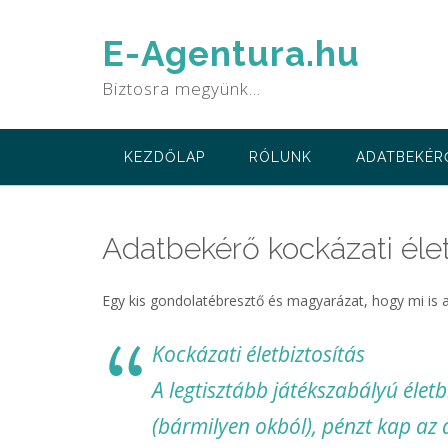
Skip
to
E-Agentura.hu
content
Biztosra megyünk…
KEZDŐLAP
RÓLUNK
ADATBEKÉR
Adatbekérő kockázati éle
Egy kis gondolatébresztő és magyarázat, hogy mi is az
Kockázati életbiztosítás
A legtisztább játékszabályú élet
(bármilyen okból), pénzt kap az 