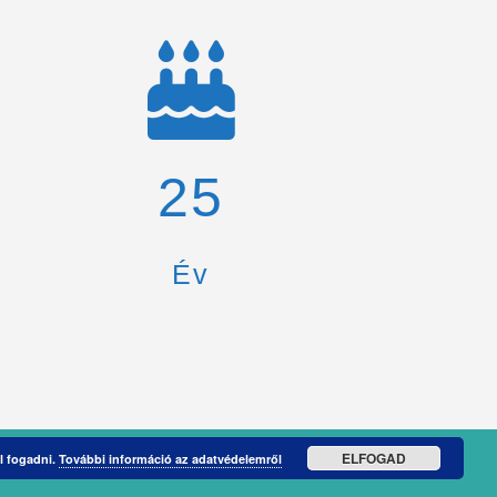
26
Év
ELFOGAD
l fogadni.
További információ az adatvédelemről