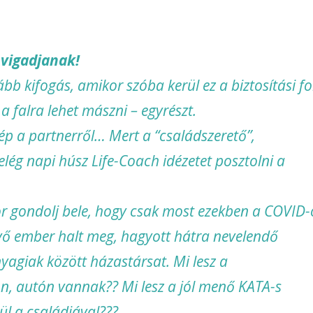
 vigadjanak!
bb kifogás, amikor szóba kerül ez a biztosítási f
a falra lehet mászni – egyrészt.
ép a partnerről… Mert a “családszerető”,
lég napi húsz Life-Coach idézetet posztolni a
 gondolj bele, hogy csak most ezekben a COVID-
évő ember halt meg, hagyott hátra nevelendő
agiak között házastársat. Mi lesz a
son, autón vannak?? Mi lesz a jól menő KATA-s
ül a családjával???