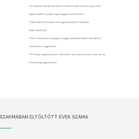
*Az oldalak tartalma nem minősül ajánlatnak, pusztán
tájékoztatás a jobb saját vagyon kezeléshez!
**Múltbeli hozamok nem garantálják a jövőbeli
teljesítményt!
***Az információ alapján meghozott befektetési döntésért
mindenki maga felel!
**** Napi spekuláció és rövid távú haszonszerzés nem része
a tevékenységünknek!
SZAKMÁBAN ELTÖLTÖTT ÉVEK SZÁMA