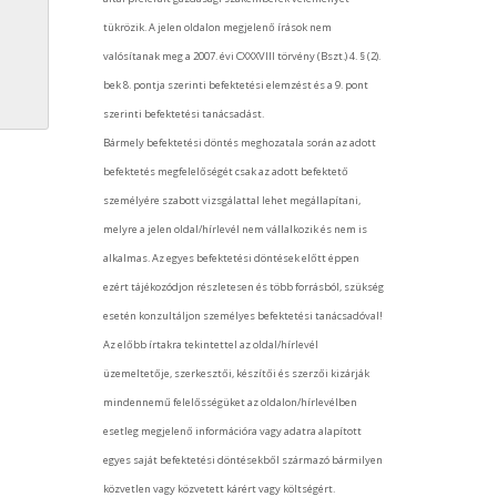
tükrözik. A jelen oldalon megjelenő írások nem
valósítanak meg a 2007. évi CXXXVIII törvény (Bszt.) 4. § (2).
bek 8. pontja szerinti befektetési elemzést és a 9. pont
szerinti befektetési tanácsadást.
Bármely befektetési döntés meghozatala során az adott
befektetés megfelelőségét csak az adott befektető
személyére szabott vizsgálattal lehet megállapítani,
melyre a jelen oldal/hírlevél nem vállalkozik és nem is
alkalmas. Az egyes befektetési döntések előtt éppen
ezért tájékozódjon részletesen és több forrásból, szükség
esetén konzultáljon személyes befektetési tanácsadóval!
Az előbb írtakra tekintettel az oldal/hírlevél
üzemeltetője, szerkesztői, készítői és szerzői kizárják
mindennemű felelősségüket az oldalon/hírlevélben
esetleg megjelenő információra vagy adatra alapított
egyes saját befektetési döntésekből származó bármilyen
közvetlen vagy közvetett kárért vagy költségért.