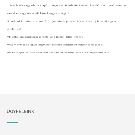
információra vagy adatra alapított egyes saját befektetési döntésekből származó bármilyen
közvetlen vagy közvetett kárért vagy költségért.
*Az oldalak tartalma nem minősül ajánlatnak, pusztán tájékoztatás a jobb saját vagyon
kezeléshez!
**Múltbeli hozamok nem garantálják a jövőbeli teljesítményt!
***Az információ alapján meghozott befektetési döntésért mindenki maga felel!
**** Napi spekuláció és rövid távú haszonszerzés nem része a tevékenységünknek!
ÜGYFELEINK