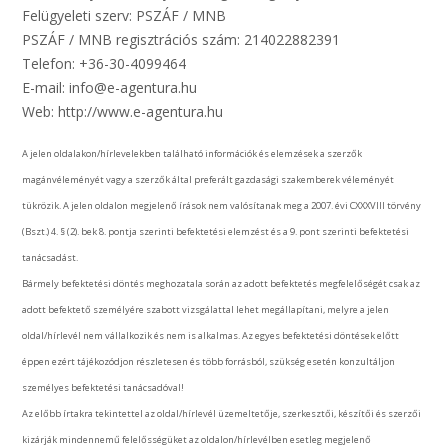
Felügyeleti szerv: PSZÁF / MNB
PSZÁF / MNB regisztrációs szám: 214022882391
Telefon: +36-30-4099464
E-mail: info@e-agentura.hu
Web: http://www.e-agentura.hu
A jelen oldalakon/hírlevelekben található információk és elemzések a szerzők
magánvéleményét vagy a szerzők által preferált gazdasági szakemberek véleményét
tükrözik. A jelen oldalon megjelenő írások nem valósítanak meg a 2007. évi CXXXVIII törvény
(Bszt.) 4. § (2). bek 8. pontja szerinti befektetési elemzést és a 9. pont szerinti befektetési
tanácsadást.
Bármely befektetési döntés meghozatala során az adott befektetés megfelelőségét csak az
adott befektető személyére szabott vizsgálattal lehet megállapítani, melyre a jelen
oldal/hírlevél nem vállalkozik és nem is alkalmas. Az egyes befektetési döntések előtt
éppen ezért tájékozódjon részletesen és több forrásból, szükség esetén konzultáljon
személyes befektetési tanácsadóval!
Az előbb írtakra tekintettel az oldal/hírlevél üzemeltetője, szerkesztői, készítői és szerzői
kizárják mindennemű felelősségüket az oldalon/hírlevélben esetleg megjelenő