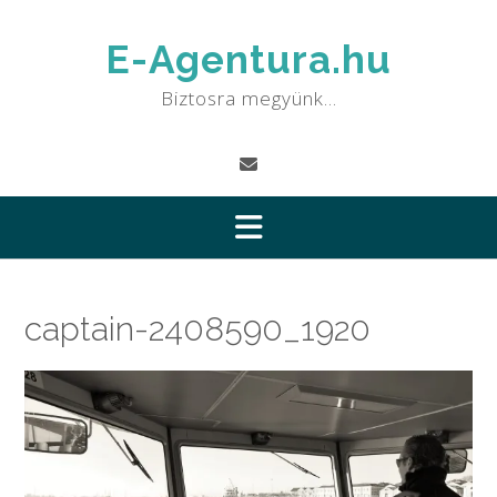
Skip
to
E-Agentura.hu
content
Biztosra megyünk…
captain-2408590_1920