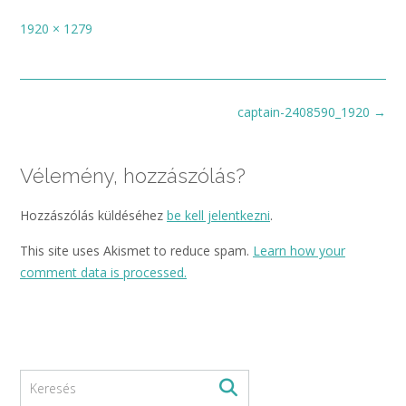
Full
1920 × 1279
size
Post
captain-2408590_1920
→
navigation
Vélemény, hozzászólás?
Hozzászólás küldéséhez
be kell jelentkezni
.
This site uses Akismet to reduce spam.
Learn how your
comment data is processed.