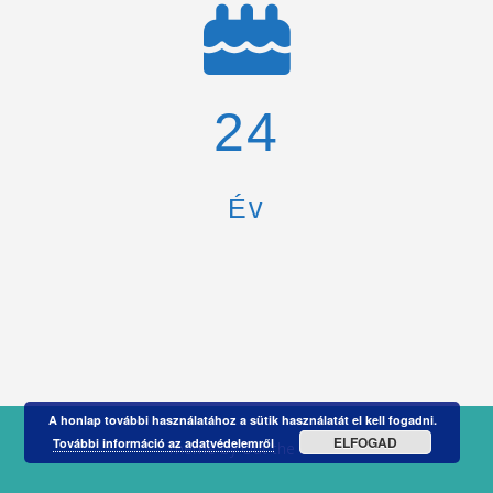
26
Év
A honlap további használatához a sütik használatát el kell fogadni.
ELFOGAD
További információ az adatvédelemről
Theme by
Out the Box