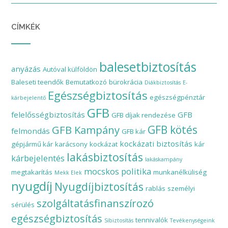
CÍMKÉK
balesetbiztosítás
anyázás
Autóval külföldön
Baleseti teendők
Bemutatkozó
bürokrácia
Diákbiztosítás
E-
Egészségbiztosítás
egészségpénztár
kárbejelentő
GFB
felelősségbiztosítás
GFB
GFB díjak rendezése
GFB Kampány
GFB kötés
felmondás
GFB kár
kockázati biztosítás
gépjármű kár
karácsony
kockázat
kár
lakásbiztosítás
kárbejelentés
lakáskampány
mocskos politika
megtakarítás
munkanélküliség
Mekk Elek
nyugdíj
Nyugdíjbiztosítás
rablás
személyi
szolgáltatásfinanszírozó
sérülés
egészségbiztosítás
tennivalók
Síbiztosítás
Tevékenységeink