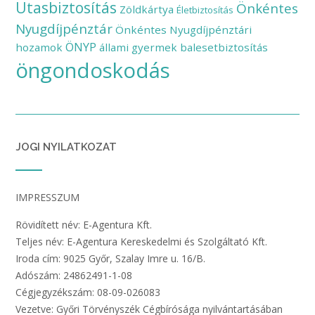
Utasbiztosítás
Önkéntes
Zöldkártya
Életbiztosítás
Nyugdíjpénztár
Önkéntes Nyugdíjpénztári
ÖNYP
hozamok
állami gyermek balesetbiztosítás
öngondoskodás
JOGI NYILATKOZAT
IMPRESSZUM
Rövidített név: E-Agentura Kft.
Teljes név: E-Agentura Kereskedelmi és Szolgáltató Kft.
Iroda cím: 9025 Győr, Szalay Imre u. 16/B.
Adószám: 24862491-1-08
Cégjegyzékszám: 08-09-026083
Vezetve: Győri Törvényszék Cégbírósága nyilvántartásában