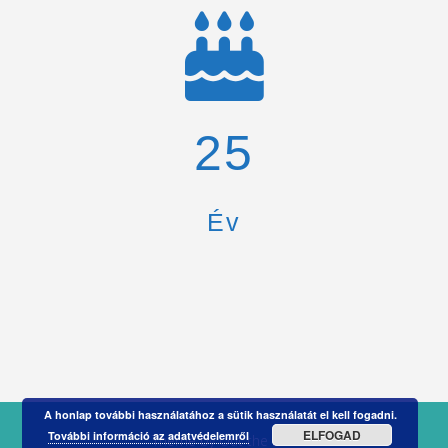
26
Év
A honlap további használatához a sütik használatát el kell fogadni.
ELFOGAD
További információ az adatvédelemről
Theme by
Out the Box