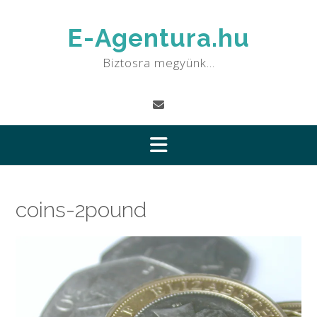
Skip
to
E-Agentura.hu
content
Biztosra megyünk…
coins-2pound