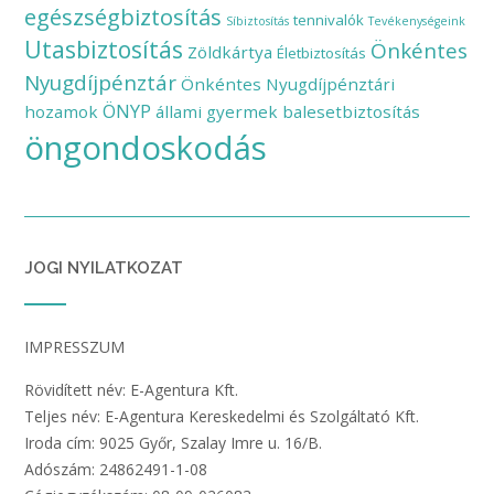
egészségbiztosítás
tennivalók
Síbiztosítás
Tevékenységeink
Utasbiztosítás
Önkéntes
Zöldkártya
Életbiztosítás
Nyugdíjpénztár
Önkéntes Nyugdíjpénztári
ÖNYP
hozamok
állami gyermek balesetbiztosítás
öngondoskodás
JOGI NYILATKOZAT
IMPRESSZUM
Rövidített név: E-Agentura Kft.
Teljes név: E-Agentura Kereskedelmi és Szolgáltató Kft.
Iroda cím: 9025 Győr, Szalay Imre u. 16/B.
Adószám: 24862491-1-08