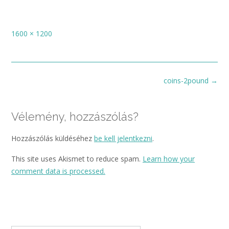
Full
1600 × 1200
size
Post
coins-2pound
→
navigation
Vélemény, hozzászólás?
Hozzászólás küldéséhez
be kell jelentkezni
.
This site uses Akismet to reduce spam.
Learn how your
comment data is processed.