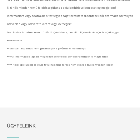
kizárják mindennemű felelősségüket az oldalon/hírlevélben esetleg megjelenő
információra vagy adatra alapított egyes saját befektetési döntésekből származó bármilyen
közvetlen vagy közvetett kárért vagy költségért.
*Az oldalak tartalma nem minősül ajánlatnak, pusztán tájékoztatás a jobb saját vagyon
kezeléshez!
**Múltbeli hozamok nem garantálják a jövőbeli teljesítményt!
***Az információ alapján meghozott befektetési döntésért mindenki maga felel!
**** Napi spekuláció és rövid távú haszonszerzés nem része a tevékenységünknek!
ÜGYFELEINK