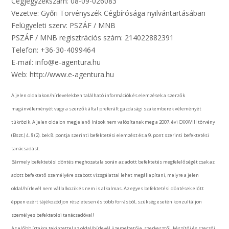
Cégjegyzékszám: 08-09-026083
Vezetve: Győri Törvényszék Cégbírósága nyilvántartásában
Felügyeleti szerv: PSZÁF / MNB
PSZÁF / MNB regisztrációs szám: 214022882391
Telefon: +36-30-4099464
E-mail: info@e-agentura.hu
Web: http://www.e-agentura.hu
A jelen oldalakon/hírlevelekben található információk és elemzések a szerzők
magánvéleményét vagy a szerzők által preferált gazdasági szakemberek véleményét
tükrözik. A jelen oldalon megjelenő írások nem valósítanak meg a 2007. évi CXXXVIII törvény
(Bszt.) 4. § (2). bek 8. pontja szerinti befektetési elemzést és a 9. pont szerinti befektetési
tanácsadást.
Bármely befektetési döntés meghozatala során az adott befektetés megfelelőségét csak az
adott befektető személyére szabott vizsgálattal lehet megállapítani, melyre a jelen
oldal/hírlevél nem vállalkozik és nem is alkalmas. Az egyes befektetési döntések előtt
éppen ezért tájékozódjon részletesen és több forrásból, szükség esetén konzultáljon
személyes befektetési tanácsadóval!
Az előbb írtakra tekintettel az oldal/hírlevél üzemeltetője, szerkesztői, készítői és szerzői