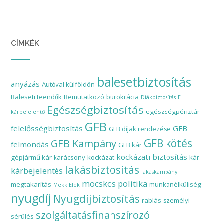
CÍMKÉK
balesetbiztosítás
anyázás
Autóval külföldön
Baleseti teendők
Bemutatkozó
bürokrácia
Diákbiztosítás
E-
Egészségbiztosítás
egészségpénztár
kárbejelentő
GFB
felelősségbiztosítás
GFB
GFB díjak rendezése
GFB Kampány
GFB kötés
felmondás
GFB kár
kockázati biztosítás
gépjármű kár
karácsony
kockázat
kár
lakásbiztosítás
kárbejelentés
lakáskampány
mocskos politika
megtakarítás
munkanélküliség
Mekk Elek
nyugdíj
Nyugdíjbiztosítás
rablás
személyi
szolgáltatásfinanszírozó
sérülés