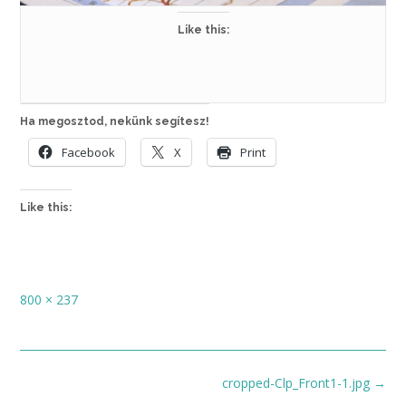
Like this:
Ha megosztod, nekünk segítesz!
Facebook
X
Print
Like this:
Full
800 × 237
size
Post
cropped-Clp_Front1-1.jpg
→
navigation