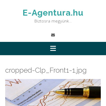
Skip
to
E-Agentura.hu
content
Biztosra megyünk…
cropped-Clp_Front1-1.jpg