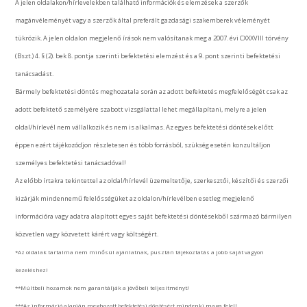
A jelen oldalakon/hírlevelekben található információk és elemzések a szerzők
magánvéleményét vagy a szerzők által preferált gazdasági szakemberek véleményét
tükrözik. A jelen oldalon megjelenő írások nem valósítanak meg a 2007. évi CXXXVIII törvény
(Bszt.) 4. § (2). bek 8. pontja szerinti befektetési elemzést és a 9. pont szerinti befektetési
tanácsadást.
Bármely befektetési döntés meghozatala során az adott befektetés megfelelőségét csak az
adott befektető személyére szabott vizsgálattal lehet megállapítani, melyre a jelen
oldal/hírlevél nem vállalkozik és nem is alkalmas. Az egyes befektetési döntések előtt
éppen ezért tájékozódjon részletesen és több forrásból, szükség esetén konzultáljon
személyes befektetési tanácsadóval!
Az előbb írtakra tekintettel az oldal/hírlevél üzemeltetője, szerkesztői, készítői és szerzői
kizárják mindennemű felelősségüket az oldalon/hírlevélben esetleg megjelenő
információra vagy adatra alapított egyes saját befektetési döntésekből származó bármilyen
közvetlen vagy közvetett kárért vagy költségért.
*Az oldalak tartalma nem minősül ajánlatnak, pusztán tájékoztatás a jobb saját vagyon
kezeléshez!
**Múltbeli hozamok nem garantálják a jövőbeli teljesítményt!
***Az információ alapján meghozott befektetési döntésért mindenki maga felel!