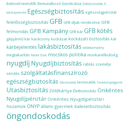
Baleseti teendők
Bemutatkozó
bürokrácia
Diákbiztosítás
E-
Egészségbiztosítás
egészségpénztár
kárbejelentő
GFB
felelősségbiztosítás
GFB
GFB díjak rendezése
GFB Kampány
GFB kötés
felmondás
GFB kár
kockázati biztosítás
gépjármű kár
karácsony
kockázat
kár
lakásbiztosítás
kárbejelentés
lakáskampány
mocskos politika
megtakarítás
munkanélküliség
Mekk Elek
nyugdíj
Nyugdíjbiztosítás
rablás
személyi
szolgáltatásfinanszírozó
sérülés
egészségbiztosítás
tennivalók
Síbiztosítás
Tevékenységeink
Utasbiztosítás
Önkéntes
Zöldkártya
Életbiztosítás
Nyugdíjpénztár
Önkéntes Nyugdíjpénztári
ÖNYP
hozamok
állami gyermek balesetbiztosítás
öngondoskodás