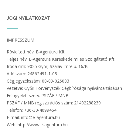
JOGI NYILATKOZAT
IMPRESSZUM
Rövidített név: E-Agentura Kft.
Teljes név: E-Agentura Kereskedelmi és Szolgáltató Kft.
Iroda cím: 9025 Győr, Szalay Imre u. 16/B.
Adószám: 24862491-1-08
Cégjegyzékszám: 08-09-026083
Vezetve: Győri Törvényszék Cégbírósága nyilvántartásában
Felügyeleti szerv: PSZÁF / MNB
PSZÁF / MNB regisztrációs szám: 214022882391
Telefon: +36-30-4099464
E-mail: info@e-agentura.hu
Web: http://www.e-agentura.hu