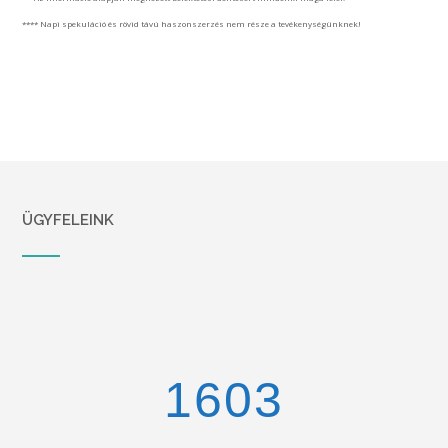
**** Napi spekuláció és rövid távú haszonszerzés nem része a tevékenységünknek!
ÜGYFELEINK
1670