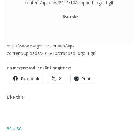
content/uploads/2016/10/cropped-logo-1.gif
Like this:
http://www.e-agentura.hu/wp/wp-
content/uploads/2016/10/cropped-logo-1.gif
Ha megosztod, nekünk segítesz!
Facebook
X
Print
Like this:
Full
80 × 80
size