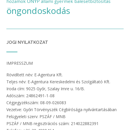
ÖNYP
hozamok
állami gyermek balesetbiztosítás
öngondoskodás
JOGI NYILATKOZAT
IMPRESSZUM
Rövidített név: E-Agentura Kft.
Teljes név: E-Agentura Kereskedelmi és Szolgáltató Kft.
Iroda cím: 9025 Győr, Szalay Imre u. 16/B.
Adószám: 24862491-1-08
Cégjegyzékszám: 08-09-026083
Vezetve: Győri Törvényszék Cégbírósága nyilvántartásában
Felügyeleti szerv: PSZÁF / MNB
PSZÁF / MNB regisztrációs szám: 214022882391