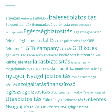
balesetbiztosítás
anyázás
Autóval külföldön
Baleseti teendők
Bemutatkozó
bürokrácia
Diákbiztosítás
E-
Egészségbiztosítás
egészségpénztár
kárbejelentő
GFB
felelősségbiztosítás
GFB
GFB díjak rendezése
GFB Kampány
GFB kötés
felmondás
GFB kár
kockázati biztosítás
gépjármű kár
karácsony
kockázat
kár
lakásbiztosítás
kárbejelentés
lakáskampány
mocskos politika
megtakarítás
munkanélküliség
Mekk Elek
nyugdíj
Nyugdíjbiztosítás
rablás
személyi
szolgáltatásfinanszírozó
sérülés
egészségbiztosítás
tennivalók
Síbiztosítás
Tevékenységeink
Utasbiztosítás
Önkéntes
Zöldkártya
Életbiztosítás
Nyugdíjpénztár
Önkéntes Nyugdíjpénztári