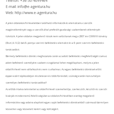
Telefon: +36-30-4099464
E-mail: info@e-agentura.hu
Web: http://www.e-agentura.hu
A jelen oldalakon/hírlevelekben található információk és elemzések a szerzők
magánvéleményét vagy a szerzők által preferált gazdasági szakemberek véleményét
tükrözik. A jelen oldalon megjelenő írások nem valósítanak meg a 2007. évi CXXXVIII törvény
(Bszt.) 4. § (2). bek 8. pontja szerinti befektetési elemzést és a 9. pont szerinti befektetési
tanácsadást.
Bármely befektetési döntés meghozatala során az adott befektetés megfelelőségét csak az
adott befektető személyére szabott vizsgálattal lehet megállapítani, melyre a jelen
oldal/hírlevél nem vállalkozik és nem is alkalmas. Az egyes befektetési döntések előtt
éppen ezért tájékozódjon részletesen és több forrásból, szükség esetén konzultáljon
személyes befektetési tanácsadóval!
Az előbb írtakra tekintettel az oldal/hírlevél üzemeltetője, szerkesztői, készítői és szerzői
kizárják mindennemű felelősségüket az oldalon/hírlevélben esetleg megjelenő
információra vagy adatra alapított egyes saját befektetési döntésekből származó bármilyen
közvetlen vagy közvetett kárért vagy költségért.