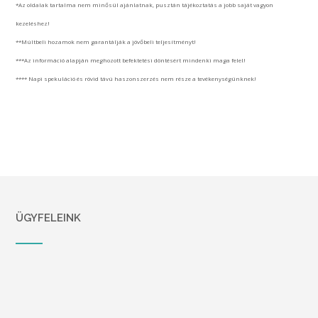
*Az oldalak tartalma nem minősül ajánlatnak, pusztán tájékoztatás a jobb saját vagyon
kezeléshez!
**Múltbeli hozamok nem garantálják a jövőbeli teljesítményt!
***Az információ alapján meghozott befektetési döntésért mindenki maga felel!
**** Napi spekuláció és rövid távú haszonszerzés nem része a tevékenységünknek!
ÜGYFELEINK