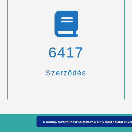
6900
Szerződés
A honlap további használatához a sütik használatát el kel