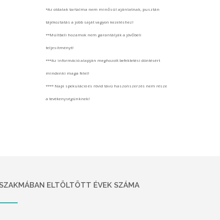
*Az oldalak tartalma nem minősül ajánlatnak, pusztán
tájékoztatás a jobb saját vagyon kezeléshez!
**Múltbeli hozamok nem garantálják a jövőbeli
teljesítményt!
***Az információ alapján meghozott befektetési döntésért
mindenki maga felel!
**** Napi spekuláció és rövid távú haszonszerzés nem része
a tevékenységünknek!
SZAKMÁBAN ELTÖLTÖTT ÉVEK SZÁMA