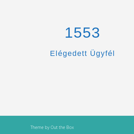
1670
Elégedett Ügyfél
Theme by
Out the Box