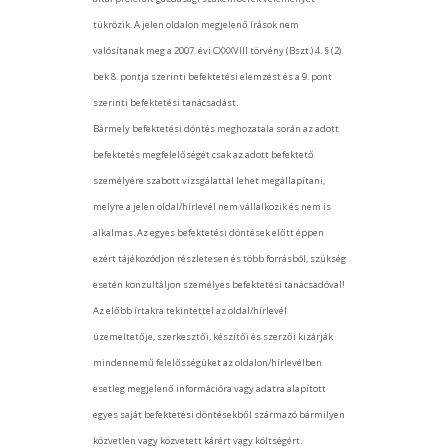
tükrözik. A jelen oldalon megjelenő írások nem
valósítanak meg a 2007. évi CXXXVIII törvény (Bszt.) 4. § (2).
bek 8. pontja szerinti befektetési elemzést és a 9. pont
szerinti befektetési tanácsadást.
Bármely befektetési döntés meghozatala során az adott
befektetés megfelelőségét csak az adott befektető
személyére szabott vizsgálattal lehet megállapítani,
melyre a jelen oldal/hírlevél nem vállalkozik és nem is
alkalmas. Az egyes befektetési döntések előtt éppen
ezért tájékozódjon részletesen és több forrásból, szükség
esetén konzultáljon személyes befektetési tanácsadóval!
Az előbb írtakra tekintettel az oldal/hírlevél
üzemeltetője, szerkesztői, készítői és szerzői kizárják
mindennemű felelősségüket az oldalon/hírlevélben
esetleg megjelenő információra vagy adatra alapított
egyes saját befektetési döntésekből származó bármilyen
közvetlen vagy közvetett kárért vagy költségért.