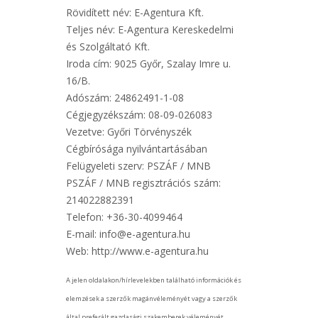
Rövidített név: E-Agentura Kft.
Teljes név: E-Agentura Kereskedelmi
és Szolgáltató Kft.
Iroda cím: 9025 Győr, Szalay Imre u.
16/B.
Adószám: 24862491-1-08
Cégjegyzékszám: 08-09-026083
Vezetve: Győri Törvényszék
Cégbírósága nyilvántartásában
Felügyeleti szerv: PSZÁF / MNB
PSZÁF / MNB regisztrációs szám:
214022882391
Telefon: +36-30-4099464
E-mail: info@e-agentura.hu
Web: http://www.e-agentura.hu
A jelen oldalakon/hírlevelekben található információk és
elemzések a szerzők magánvéleményét vagy a szerzők
által preferált gazdasági szakemberek véleményét