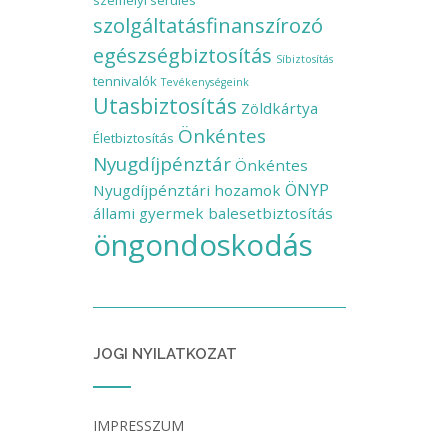
személyi sérülés
szolgáltatásfinanszírozó
egészségbiztosítás
Síbiztosítás
tennivalók
Tevékenységeink
Utasbiztosítás
Zöldkártya
Önkéntes
Életbiztosítás
Nyugdíjpénztár
Önkéntes
ÖNYP
Nyugdíjpénztári hozamok
állami gyermek balesetbiztosítás
öngondoskodás
JOGI NYILATKOZAT
IMPRESSZUM