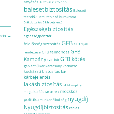
anyázás
Autóval külföldön
balesetbiztosítás
Baleseti
teendők
Bemutatkozó
bürokrácia
Diákbiztosítás
E-kárbejelentő
Egészségbiztosítás
ncial
→
egészségpénztár
GFB
felelősségbiztosítás
GFB díjak
GFB
GFB felmondás
rendezése
Kampány
GFB kötés
GFB kár
gépjármű kár
karácsony
kockázat
kockázati biztosítás
kár
kárbejelentés
lakásbiztosítás
lakáskampány
mocskos
megtakarítás
Mekk Elek
nyugdíj
politika
munkanélküliség
Nyugdíjbiztosítás
rablás