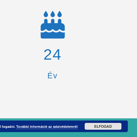
26
Év
ELFOGAD
l fogadni.
További információ az adatvédelemről