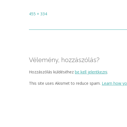
Full
455 × 334
size
Post
navigation
Vélemény, hozzászólás?
Hozzászólás küldéséhez
be kell jelentkezni
.
This site uses Akismet to reduce spam.
Learn how yo