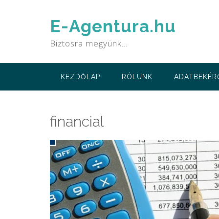
Skip
to
E-Agentura.hu
content
Biztosra megyünk…
KEZDŐLAP
RÓLUNK
ADATBEKÉR
financial