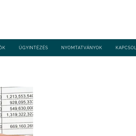
ŐK
ÜGYINTÉZÉS
NYOMTATVÁNYOK
KAPCSO