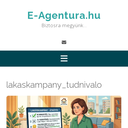
Skip
to
E-Agentura.hu
content
Biztosra megyünk…
lakaskampany_tudnivalo