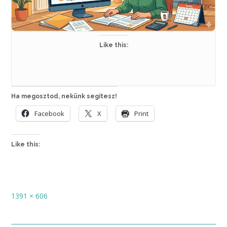
Like this:
Ha megosztod, nekünk segítesz!
Facebook
X
Print
Like this:
Full
1391 × 606
size