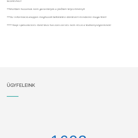
kezeléshez!
**Múltbeli hozamok nem garantálják a jövőbeli teljesítményt!
***Az információ alapján meghozott befektetési döntésért mindenki maga felel!
**** Napi spekuláció és rövid távú haszonszerzés nem része a tevékenységünknek!
ÜGYFELEINK