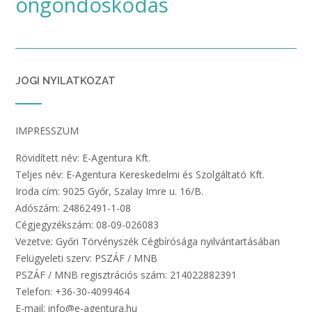
öngondoskodás
JOGI NYILATKOZAT
IMPRESSZUM
Rövidített név: E-Agentura Kft.
Teljes név: E-Agentura Kereskedelmi és Szolgáltató Kft.
Iroda cím: 9025 Győr, Szalay Imre u. 16/B.
Adószám: 24862491-1-08
Cégjegyzékszám: 08-09-026083
Vezetve: Győri Törvényszék Cégbírósága nyilvántartásában
Felügyeleti szerv: PSZÁF / MNB
PSZÁF / MNB regisztrációs szám: 214022882391
Telefon: +36-30-4099464
E-mail: info@e-agentura.hu