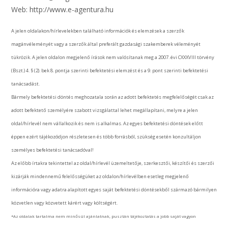
Web: http://www.e-agentura.hu
A jelen oldalakon/hírlevelekben található információk és elemzések a szerzők
magánvéleményét vagy a szerzők által preferált gazdasági szakemberek véleményét
tükrözik. A jelen oldalon megjelenő írások nem valósítanak meg a 2007. évi CXXXVIII törvény
(Bszt.) 4. § (2). bek 8. pontja szerinti befektetési elemzést és a 9. pont szerinti befektetési
tanácsadást.
Bármely befektetési döntés meghozatala során az adott befektetés megfelelőségét csak az
adott befektető személyére szabott vizsgálattal lehet megállapítani, melyre a jelen
oldal/hírlevél nem vállalkozik és nem is alkalmas. Az egyes befektetési döntések előtt
éppen ezért tájékozódjon részletesen és több forrásból, szükség esetén konzultáljon
személyes befektetési tanácsadóval!
Az előbb írtakra tekintettel az oldal/hírlevél üzemeltetője, szerkesztői, készítői és szerzői
kizárják mindennemű felelősségüket az oldalon/hírlevélben esetleg megjelenő
információra vagy adatra alapított egyes saját befektetési döntésekből származó bármilyen
közvetlen vagy közvetett kárért vagy költségért.
*Az oldalak tartalma nem minősül ajánlatnak, pusztán tájékoztatás a jobb saját vagyon