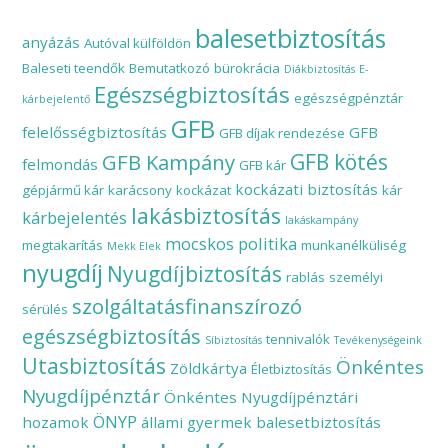
balesetbiztosítás
anyázás
Autóval külföldön
Baleseti teendők
Bemutatkozó
bürokrácia
Diákbiztosítás
E-
Egészségbiztosítás
egészségpénztár
kárbejelentő
GFB
felelősségbiztosítás
GFB
GFB díjak rendezése
GFB Kampány
GFB kötés
felmondás
GFB kár
kockázati biztosítás
gépjármű kár
karácsony
kockázat
kár
lakásbiztosítás
kárbejelentés
lakáskampány
mocskos politika
megtakarítás
munkanélküliség
Mekk Elek
nyugdíj
Nyugdíjbiztosítás
rablás
személyi
szolgáltatásfinanszírozó
sérülés
egészségbiztosítás
tennivalók
Síbiztosítás
Tevékenységeink
Utasbiztosítás
Önkéntes
Zöldkártya
Életbiztosítás
Nyugdíjpénztár
Önkéntes Nyugdíjpénztári
ÖNYP
hozamok
állami gyermek balesetbiztosítás