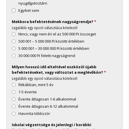
nyugdíjpénztárn
Egyiket sem
Mekkora befektetésének nagyságrendje?
*
Legalább egy opció választása kötelező!
Nincs, vagy nem éri el az 500 000 Ft összeget
500 001 – 5 000 000 Ft közötti értékben
5 000 001 – 30 000 000 Ft közötti értékben
30 000 000 Ft feletti nagyságrend
Milyen hosszú idő elteltével eszközöl újabb
befektetéseket, vagy változtat a meglévőkön?
*
Legalább egy opció választása kötelező!
Ritkábban, mint 5 év
1-5 évente
Évente átlagosan 1-6 alkalommal
Évente átlagosan 6-12 alkalommal
Havonta többször
Iskolai végzettsége és jelenlegi / korábbi