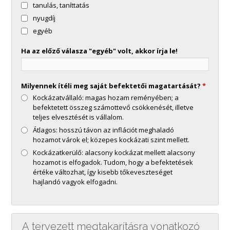
tanulás, taníttatás
nyugdíj
egyéb
Ha az előző válasza "egyéb" volt, akkor írja le!
Milyennek ítéli meg saját befektetői magatartását?
*
Kockázatvállaló: magas hozam reményében; a
befektetett összeg számottevő csökkenését, illetve
teljes elvesztését is vállalom.
Átlagos: hosszú távon az inflációt meghaladó
hozamot várok el; közepes kockázati szint mellett.
Kockázatkerülő: alacsony kockázat mellett alacsony
hozamot is elfogadok. Tudom, hogy a befektetések
értéke változhat, így kisebb tőkeveszteséget
hajlandó vagyok elfogadni.
A tervezett megtakarításra vonatkozó