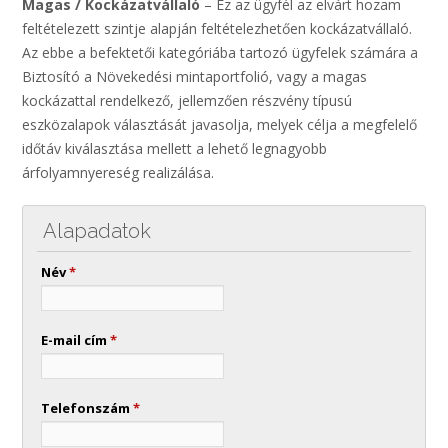
Magas / Kockázatvállaló
– Ez az ügyfél az elvárt hozam
feltételezett szintje alapján feltételezhetően kockázatvállaló.
Az ebbe a befektetői kategóriába tartozó ügyfelek számára a
Biztosító a Növekedési mintaportfolió, vagy a magas
kockázattal rendelkező, jellemzően részvény típusú
eszközalapok választását javasolja, melyek célja a megfelelő
időtáv kiválasztása mellett a lehető legnagyobb
árfolyamnyereség realizálása.
Alapadatok
Név
*
E-mail cím
*
Telefonszám
*