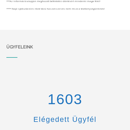
***Az információ alapján meghozott befektetési döntésért mindenki maga felel!
**** Napi spekuláció és rövid távú haszonszerzés nem része a tevékenységünknek!
ÜGYFELEINK
1670
Elégedett Ügyfél