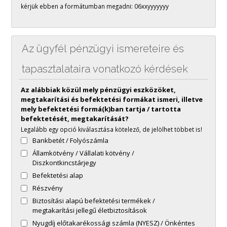
kérjük ebben a formátumban megadni: 06xxyyyyyyy
Az ügyfél pénzügyi ismereteire és
tapasztalataira vonatkozó kérdések
Az alábbiak közül mely pénzügyi eszközöket,
megtakarítási és befektetési formákat ismeri, illetve
mely befektetési formá(k)ban tartja / tartotta
befektetését, megtakarítását?
Legalább egy opció kiválasztása kötelező, de jelölhet többet is!
Bankbetét / Folyószámla
Államkötvény / Vállalati kötvény /
Diszkontkincstárjegy
Befektetési alap
Részvény
Biztosítási alapú befektetési termékek /
megtakarítási jellegű életbiztosítások
Nyugdíj előtakarékossági számla (NYESZ) / Önkéntes