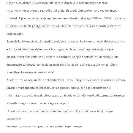
A jelen oldalakon/hírlevelekben található információk és elemzések a szerzők
magánvéleményét vagy a szerzők által preferált gazdasági szakemberek véleményét
tükrözik. A jelen oldalon megjelenő írások nem valósítanak meg a 2007. évi CXXXVIII törvény
(Bszt.) 4. § (2). bek 8. pontja szerinti befektetési elemzést és a 9. pont szerinti befektetési
tanácsadást.
Bármely befektetési döntés meghozatala során az adott befektetés megfelelőségét csak az
adott befektető személyére szabott vizsgálattal lehet megállapítani, melyre a jelen
oldal/hírlevél nem vállalkozik és nem is alkalmas. Az egyes befektetési döntések előtt
éppen ezért tájékozódjon részletesen és több forrásból, szükség esetén konzultáljon
személyes befektetési tanácsadóval!
Az előbb írtakra tekintettel az oldal/hírlevél üzemeltetője, szerkesztői, készítői és szerzői
kizárják mindennemű felelősségüket az oldalon/hírlevélben esetleg megjelenő
információra vagy adatra alapított egyes saját befektetési döntésekből származó bármilyen
közvetlen vagy közvetett kárért vagy költségért.
*Az oldalak tartalma nem minősül ajánlatnak, pusztán tájékoztatás a jobb saját vagyon
kezeléshez!
**Múltbeli hozamok nem garantálják a jövőbeli teljesítményt!