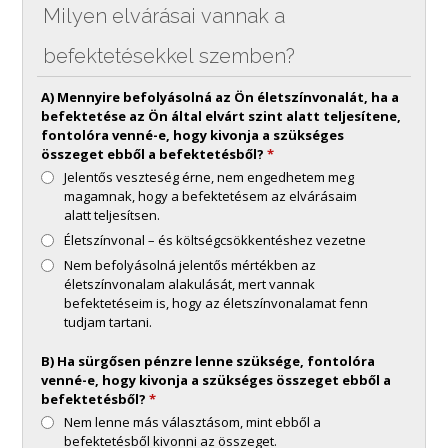
Milyen elvárásai vannak a
befektetésekkel szemben?
A) Mennyire befolyásolná az Ön életszínvonalát, ha a
befektetése az Ön által elvárt szint alatt teljesítene,
fontolóra venné-e, hogy kivonja a szükséges
összeget ebből a befektetésből?
*
Jelentős veszteség érne, nem engedhetem meg
magamnak, hogy a befektetésem az elvárásaim
alatt teljesítsen.
Életszínvonal – és költségcsökkentéshez vezetne
Nem befolyásolná jelentős mértékben az
életszínvonalam alakulását, mert vannak
befektetéseim is, hogy az életszínvonalamat fenn
tudjam tartani.
B) Ha sürgősen pénzre lenne szüksége, fontolóra
venné-e, hogy kivonja a szükséges összeget ebből a
befektetésből?
*
Nem lenne más választásom, mint ebből a
befektetésből kivonni az összeget.