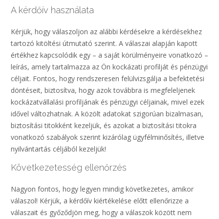
A kérdőív használata
Kérjük, hogy válaszoljon az alábbi kérdésekre a kérdésekhez
tartozó kitöltési útmutató szerint. A válaszai alapján kapott
értékhez kapcsolódik egy – a saját körülményeire vonatkozó –
leírás, amely tartalmazza az Ön kockázati profilját és pénzügyi
céljait. Fontos, hogy rendszeresen felülvizsgálja a befektetési
döntéseit, biztosítva, hogy azok továbbra is megfeleljenek
kockázatvállalási profiljának és pénzügyi céljainak, mivel ezek
idővel változhatnak. A közölt adatokat szigorúan bizalmasan,
biztosítási titokként kezeljük, és azokat a biztosítási titokra
vonatkozó szabályok szerint kizárólag ügyfélminősítés, illetve
nyilvántartás céljából kezeljük!
Következetesség ellenőrzés
Nagyon fontos, hogy legyen mindig következetes, amikor
válaszol! Kérjük, a kérdőív kiértékelése előtt ellenőrizze a
válaszait és győződjön meg, hogy a válaszok között nem