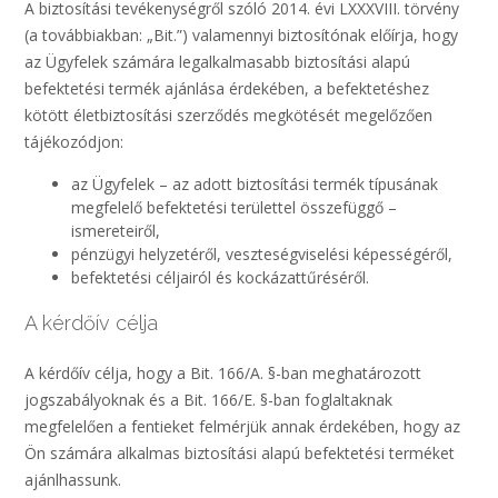
A biztosítási tevékenységről szóló 2014. évi LXXXVIII. törvény
(a továbbiakban: „Bit.”) valamennyi biztosítónak előírja, hogy
az Ügyfelek számára legalkalmasabb biztosítási alapú
befektetési termék ajánlása érdekében, a befektetéshez
kötött életbiztosítási szerződés megkötését megelőzően
tájékozódjon:
az Ügyfelek – az adott biztosítási termék típusának
megfelelő befektetési területtel összefüggő –
ismereteiről,
pénzügyi helyzetéről, veszteségviselési képességéről,
befektetési céljairól és kockázattűréséről.
A kérdőív célja
A kérdőív célja, hogy a Bit. 166/A. §-ban meghatározott
jogszabályoknak és a Bit. 166/E. §-ban foglaltaknak
megfelelően a fentieket felmérjük annak érdekében, hogy az
Ön számára alkalmas biztosítási alapú befektetési terméket
ajánlhassunk.