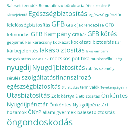
Baleseti teendők
Bemutatkozó
bürokrácia
Diákbiztosítás
E-
Egészségbiztosítás
egészségpénztár
kárbejelentő
GFB
felelősségbiztosítás
GFB
GFB díjak rendezése
GFB Kampány
GFB kötés
felmondás
GFB kár
kockázati biztosítás
gépjármű kár
karácsony
kockázat
kár
lakásbiztosítás
kárbejelentés
lakáskampány
mocskos politika
megtakarítás
munkanélküliség
Mekk Elek
nyugdíj
Nyugdíjbiztosítás
rablás
személyi
szolgáltatásfinanszírozó
sérülés
egészségbiztosítás
tennivalók
Síbiztosítás
Tevékenységeink
Utasbiztosítás
Önkéntes
Zöldkártya
Életbiztosítás
Nyugdíjpénztár
Önkéntes Nyugdíjpénztári
ÖNYP
hozamok
állami gyermek balesetbiztosítás
öngondoskodás