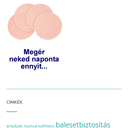
CÍMKÉK
balesetbiztosítás
anyázás
Autóval külföldön