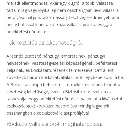
maradt ellentmondás. Akár egy kiugró, a többi válasszal
tartalmilag vagy logikailag nem összhangban lévő válasz is
befolyásolhatja az alkalmassági teszt végeredményét, ami
pedig hatással lehet a kockázatvállalási profilra és így a
befektetési döntésre is.
Tájékoztatás az alkalmasságról
A leendő Biztosító pénzügyi ismereteinek, pénzügyi
helyzetének, veszteségviselési képességének, befektetési
céljainak, és kockázattűrésének felmérésével Önt a lent
következő három kockázatvállalási profil egyikébe sorolja be.
A Biztosítási alapú befektetési termékek esetében fennáll a
veszteség lehetősége, ezért a Biztosító kifejezetten azt
tanácsolja, hogy befektetési döntései, valamint a kiválasztott
eszközalap(ok) kockázati besorolása mindig legyenek
összhangban a kockázatvállalási profiljával!
Kockázatvállalási profil meghatározása: