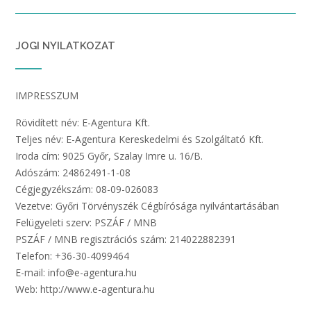
JOGI NYILATKOZAT
IMPRESSZUM
Rövidített név: E-Agentura Kft.
Teljes név: E-Agentura Kereskedelmi és Szolgáltató Kft.
Iroda cím: 9025 Győr, Szalay Imre u. 16/B.
Adószám: 24862491-1-08
Cégjegyzékszám: 08-09-026083
Vezetve: Győri Törvényszék Cégbírósága nyilvántartásában
Felügyeleti szerv: PSZÁF / MNB
PSZÁF / MNB regisztrációs szám: 214022882391
Telefon: +36-30-4099464
E-mail: info@e-agentura.hu
Web: http://www.e-agentura.hu