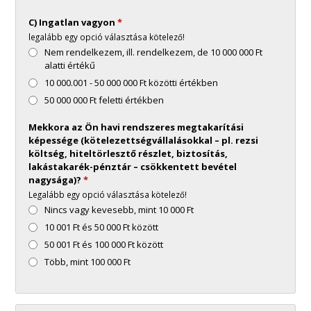
C) Ingatlan vagyon
*
legalább egy opció választása kötelező!
Nem rendelkezem, ill. rendelkezem, de 10 000 000 Ft
alatti értékű
10 000.001 - 50 000 000 Ft közötti értékben
50 000 000 Ft feletti értékben
Mekkora az Ön havi rendszeres megtakarítási
képessége (kötelezettségvállalásokkal – pl. rezsi
költség, hiteltörlesztő részlet, biztosítás,
lakástakarék-pénztár – csökkentett bevétel
nagysága)?
*
Legalább egy opció választása kötelező!
Nincs vagy kevesebb, mint 10 000 Ft
10 001 Ft és 50 000 Ft között
50 001 Ft és 100 000 Ft között
Több, mint 100 000 Ft