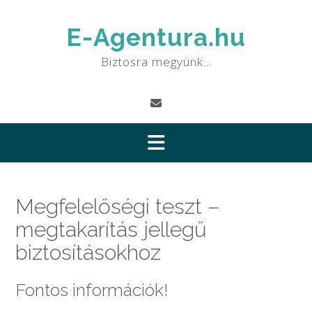
Skip
to
E-Agentura.hu
content
Biztosra megyünk…
Megfelelőségi teszt –
megtakarítás jellegű
biztosításokhoz
Fontos információk!