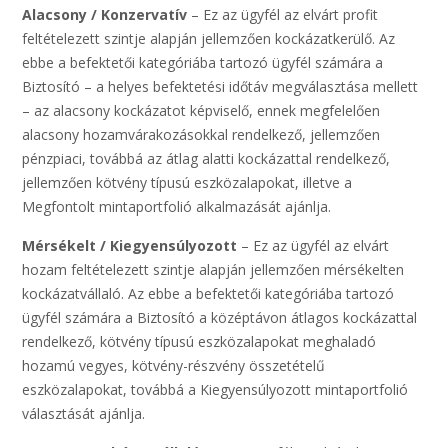
Alacsony / Konzervatív
– Ez az ügyfél az elvárt profit
feltételezett szintje alapján jellemzően kockázatkerülő. Az
ebbe a befektetői kategóriába tartozó ügyfél számára a
Biztosító – a helyes befektetési időtáv megválasztása mellett
– az alacsony kockázatot képviselő, ennek megfelelően
alacsony hozamvárakozásokkal rendelkező, jellemzően
pénzpiaci, továbbá az átlag alatti kockázattal rendelkező,
jellemzően kötvény típusú eszközalapokat, illetve a
Megfontolt mintaportfolió alkalmazását ajánlja.
Mérsékelt / Kiegyensúlyozott
– Ez az ügyfél az elvárt
hozam feltételezett szintje alapján jellemzően mérsékelten
kockázatvállaló. Az ebbe a befektetői kategóriába tartozó
ügyfél számára a Biztosító a középtávon átlagos kockázattal
rendelkező, kötvény típusú eszközalapokat meghaladó
hozamú vegyes, kötvény-részvény összetételű
eszközalapokat, továbbá a Kiegyensúlyozott mintaportfolió
választását ajánlja.