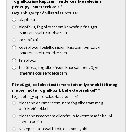
foglalkozása kapcsán rendelkezik-e releváns
pénzügyi ismeretekkel?
*
Legalább egy opció választása kötelező!
alapfokú
alapfokú, foglalkozásom kapcsán pénzügyi
ismeretekkel rendelkezem
középfokú
középfokú, foglalkozásom kapcsán pénzügyi
ismeretekkel rendelkezem
felsőfokú
felsőfokú, foglalkozásom kapcsán pénzügyi
ismeretekkel rendelkezem
Pénzügyi, befektetési ismereteit milyennek ítéli meg,
illetve mióta foglalkozik befektetésekkel?
*
Legalább egy opció választása kötelező!
Alacsony az ismeretem, nem foglalkoztam még
befektetésekkel
Alacsony ismeretem ellenére is fektettem már be (pl.:
1 éven belül)
Közepes tudással bírok, de komolyabb