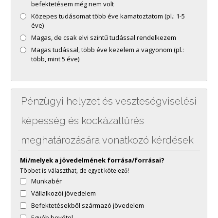
befektetésem még nem volt
Közepes tudásomat több éve kamatoztatom (pl.: 1-5
éve)
Magas, de csak elvi szintű tudással rendelkezem
Magas tudással, több éve kezelem a vagyonom (pl.:
több, mint 5 éve)
Pénzügyi helyzet és veszteségviselési
képesség és kockázattűrés
meghatározására vonatkozó kérdések
Mi/melyek a jövedelmének forrása/forrásai?
Többet is választhat, de egyet kötelező!
Munkabér
Vállalkozói jövedelem
Befektetésekből származó jövedelem
Egyéb bevétel