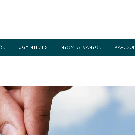
ŐK
ÜGYINTÉZÉS
NYOMTATVÁNYOK
KAPCSO