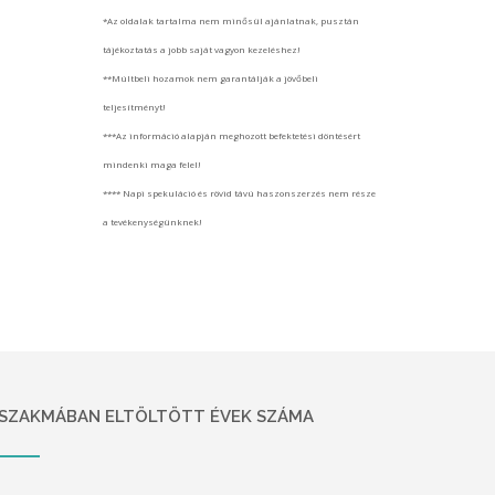
*Az oldalak tartalma nem minősül ajánlatnak, pusztán
tájékoztatás a jobb saját vagyon kezeléshez!
**Múltbeli hozamok nem garantálják a jövőbeli
teljesítményt!
***Az információ alapján meghozott befektetési döntésért
mindenki maga felel!
**** Napi spekuláció és rövid távú haszonszerzés nem része
a tevékenységünknek!
SZAKMÁBAN ELTÖLTÖTT ÉVEK SZÁMA