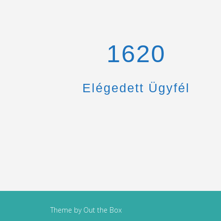
1670
Elégedett Ügyfél
Theme by
Out the Box