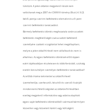
tükrözik. A jelen oldalon megjelenő írások nem
valósítanak meg a 2007. évi CXXXVIII törvény (Bszt.) 4. § (2).
bek 8. pontja szerinti befektetési elemzést és a 9. pont
szerinti befektetési tanácsadást.
Bármely befektetési döntés meghozatala során az adott
befektetés megfelelőségét csak az adott befektető
személyére szabott vizsgálattal lehet megállapítani,
melyre a jelen oldal/hírlevél nem vállalkozik és nem is
alkalmas. Az egyes befektetési döntések előtt éppen
ezért tájékozódjon részletesen és több forrásból, szükség
esetén konzultáljon személyes befektetési tanácsadóval!
Az előbb írtakra tekintettel az oldal/hírlevél
üzemeltetője, szerkesztői, készítői és szerzői kizárják
mindennemű felelősségüket az oldalon/hírlevélben
esetleg megjelenő információra vagy adatra alapított
egyes saját befektetési döntésekből származó bármilyen
közvetlen vagy közvetett kárért vagy költségért.