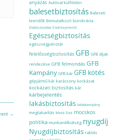
anyázás
Autóval külföldön
balesetbiztosítás
Baleseti
teendők
Bemutatkozó
bürokrácia
Diákbiztosítás
E-kárbejelentő
Egészségbiztosítás
egészségpénztár
GFB
felelősségbiztosítás
GFB díjak
GFB
GFB felmondás
rendezése
Kampány
GFB kötés
GFB kár
gépjármű kár
karácsony
kockázat
kockázati biztosítás
kár
kárbejelentés
lakásbiztosítás
lakáskampány
mocskos
megtakarítás
Mekk Elek
ement
→
nyugdíj
politika
munkanélküliség
Nyugdíjbiztosítás
rablás