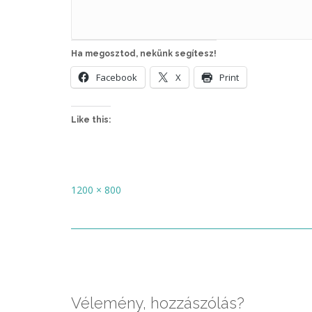
Ha megosztod, nekünk segítesz!
Facebook
X
Print
Like this:
Full
1200 × 800
size
Post
navigation
Vélemény, hozzászólás?