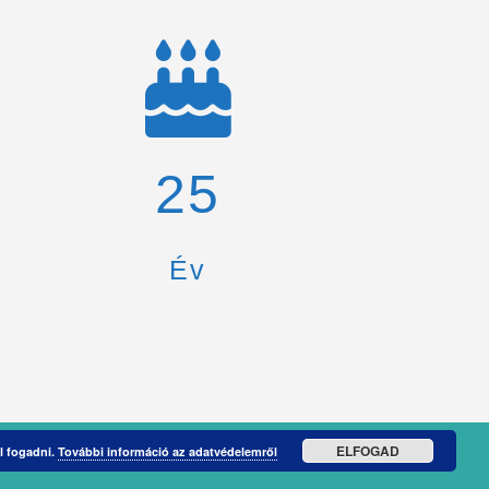
26
Év
ELFOGAD
l fogadni.
További információ az adatvédelemről