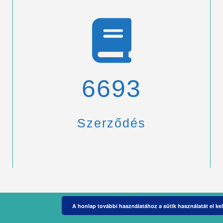
6900
Szerződés
A honlap további használatához a sütik használatát el kel