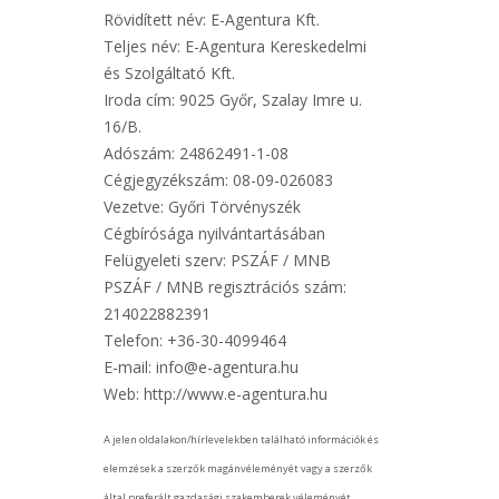
Rövidített név: E-Agentura Kft.
Teljes név: E-Agentura Kereskedelmi
és Szolgáltató Kft.
Iroda cím: 9025 Győr, Szalay Imre u.
16/B.
Adószám: 24862491-1-08
Cégjegyzékszám: 08-09-026083
Vezetve: Győri Törvényszék
Cégbírósága nyilvántartásában
Felügyeleti szerv: PSZÁF / MNB
PSZÁF / MNB regisztrációs szám:
214022882391
Telefon: +36-30-4099464
E-mail: info@e-agentura.hu
Web: http://www.e-agentura.hu
A jelen oldalakon/hírlevelekben található információk és
elemzések a szerzők magánvéleményét vagy a szerzők
által preferált gazdasági szakemberek véleményét