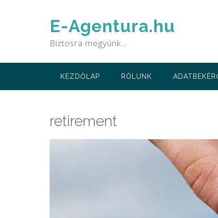
Skip
to
E-Agentura.hu
content
Biztosra megyünk…
KEZDŐLAP
RÓLUNK
ADATBEKÉR
retirement