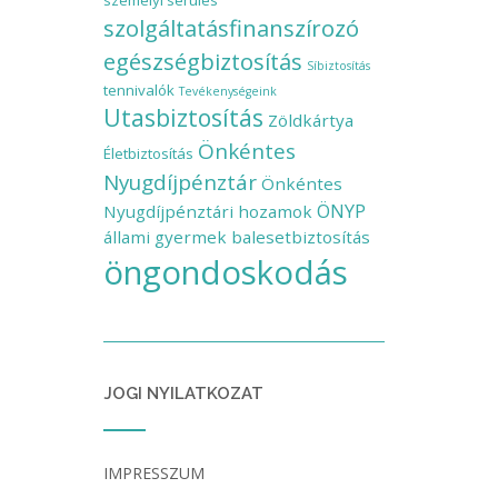
személyi sérülés
szolgáltatásfinanszírozó
egészségbiztosítás
Síbiztosítás
tennivalók
Tevékenységeink
Utasbiztosítás
Zöldkártya
Önkéntes
Életbiztosítás
Nyugdíjpénztár
Önkéntes
ÖNYP
Nyugdíjpénztári hozamok
állami gyermek balesetbiztosítás
öngondoskodás
JOGI NYILATKOZAT
IMPRESSZUM